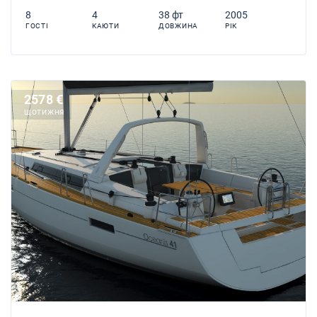
8
4
38 фт
2005
ГОСТІ
КАЮТИ
ДОВЖИНА
РІК
2578 €
ЩОТИЖНЯ