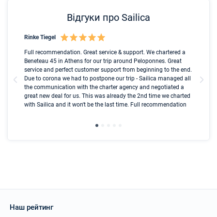
Відгуки про Sailica
Rinke Tiegel
Kyl
nt
Full recommendation. Great service & support. We chartered a
I t
ip
Beneteau 45 in Athens for our trip around Peloponnes. Great
ren
ed
service and perfect customer support from beginning to the end.
fai
l
Due to corona we had to postpone our trip - Sailica managed all
par
the communication with the charter agency and negotiated a
com
great new deal for us. This was already the 2nd time we charted
a s
with Sailica and it won't be the last time. Full recommendation
did
ser
Наш рейтинг