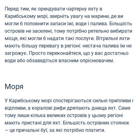
Перед тим, як орендувати чартерну яхту в
Карибському морі, зверніть увагу на марини, де ви
могли б поповнити запаси їжі, води і палива. Більшість
островів не заселені, тому потрібно ретельно вибирати
місця, які могли б надати такі послуги. Вітрильні яхти
мають більшу перевагу в регіоні: нестача палива їм не
загрожує. Просто переконайтеся, що у вас достатньо
води або обзаведіться власним опріснювачем.
Моря
У Карибському морі спостерігаються сильні припливи і
відпливи, а коралові рифи дряпають днища яхт. Саме
тому лише кілька великих островів у цьому регіоні
мають пристані для яхт. Більшість острівних стоянок
— це причальні буї, за які потрібно платити.