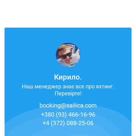
Кирило.
Наш менеджер знає все про яхтинг.
Перевірте!
booking@sailica.com
+380 (93) 466-16-96
+4 (372) 088-25-06