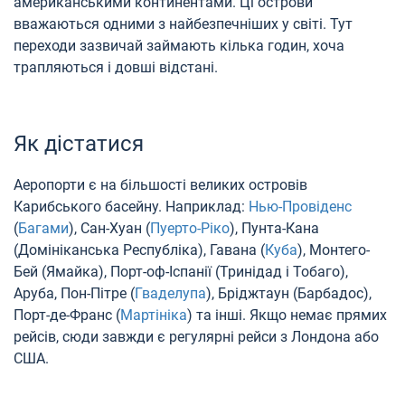
американськими континентами. Ці острови
вважаються одними з найбезпечніших у світі. Тут
переходи зазвичай займають кілька годин, хоча
трапляються і довші відстані.
Як дістатися
Аеропорти є на більшості великих островів
Карибського басейну. Наприклад:
Нью-Провіденс
(
Багами
), Сан-Хуан (
Пуерто-Ріко
), Пунта-Кана
(Домініканська Республіка), Гавана (
Куба
), Монтего-
Бей (Ямайка), Порт-оф-Іспанії (Тринідад і Тобаго),
Аруба, Пон-Пітре (
Гваделупа
), Бріджтаун (Барбадос),
Порт-де-Франс (
Мартініка
) та інші. Якщо немає прямих
рейсів, сюди завжди є регулярні рейси з Лондона або
США.