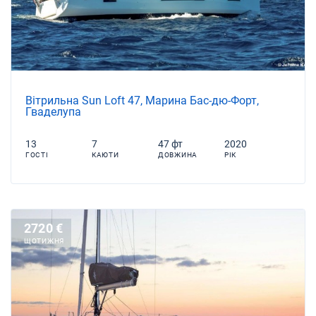
Вітрильна Sun Loft 47, Марина Бас-дю-Форт,
Гваделупа
13
7
47 фт
2020
ГОСТІ
КАЮТИ
ДОВЖИНА
РІК
2720 €
ЩОТИЖНЯ