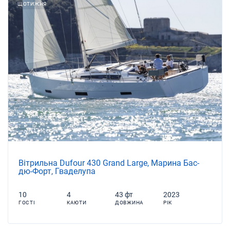
ЩОТИЖНЯ
Вітрильна Dufour 430 Grand Large, Марина Бас-
дю-Форт, Гваделупа
10
4
43 фт
2023
ГОСТІ
КАЮТИ
ДОВЖИНА
РІК