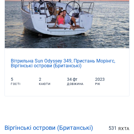
Вітрильна Sun Odyssey 349, Пристань Морінгс,
Віргінські острови (Британські)
5
2
34 фт
2023
ГОСТІ
КАЮТИ
ДОВЖИНА
РІК
Віргінські острови (Британські)
531
ЯХТА