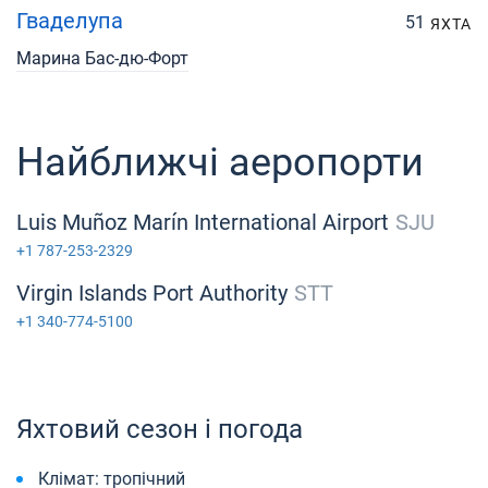
Гваделупа
51
ЯХТА
Марина Бас-дю-Форт
Найближчі аеропорти
Luis Muñoz Marín International Airport
SJU
+1 787-253-2329
Virgin Islands Port Authority​
STT
+1 340-774-5100
Яхтовий сезон і погода
Клімат: тропічний