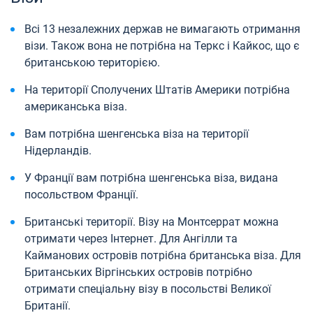
Всі 13 незалежних держав не вимагають отримання
візи. Також вона не потрібна на Теркс і Кайкос, що є
британською територією.
На території Сполучених Штатів Америки потрібна
американська віза.
Вам потрібна шенгенська віза на території
Нідерландів.
У Франції вам потрібна шенгенська віза, видана
посольством Франції.
Британські території. Візу на Монтсеррат можна
отримати через Інтернет. Для Ангілли та
Кайманових островів потрібна британська віза. Для
Британських Віргінських островів потрібно
отримати спеціальну візу в посольстві Великої
Британії.