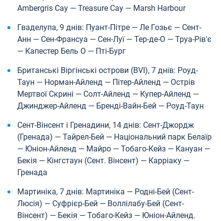
Ambergris Cay — Treasure Cay — Marsh Harbour
Гваделупа, 9 днів: Пуант-Пітре — Ле Гозьє — Сент-
Анн — Сен-Франсуа — Сен-Луї — Тер-де-О — Труа-Рів'є
— Капестер Бель О — Пті-Бург
Британські Віргінські острови (BVI), 7 днів: Роуд-
Таун — Норман-Айленд — Пітер-Айленд — Острів
Мертвої Скрині — Солт-Айленд — Купер-Айленд —
Джинджер-Айленд — Бренді-Вайн-Бей — Роуд-Таун
Сент-Вінсент і Гренадини, 14 днів: Сент-Джордж
(Гренада) — Тайрел-Бей — Національний парк Белаїр
— Юніон-Айленд — Майро — Тобаго-Кейз — Кануан —
Бекія — Кінгстаун (Сент. Вінсент) — Карріаку —
Гренада
Мартиніка, 7 днів: Мартиніка — Родні-Бей (Сент-
Люсія) — Суфрієр-Бей — Воллілабу-Бей (Сент-
Вінсент) — Бекія — Тобаго-Кейз — Юніон-Айленд.