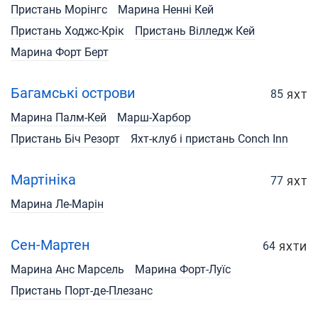
Пристань Морінгс
Марина Ненні Кей
Пристань Ходжс-Крік
Пристань Вілледж Кей
Марина Форт Берт
Багамські острови
85
ЯХТ
Марина Палм-Кей
Марш-Харбор
Пристань Біч Резорт
Яхт-клуб і пристань Conch Inn
Мартініка
77
ЯХТ
Марина Ле-Марін
Сен-Мартен
64
ЯХТИ
Марина Анс Марсель
Марина Форт-Луїс
Пристань Порт-де-Плезанс