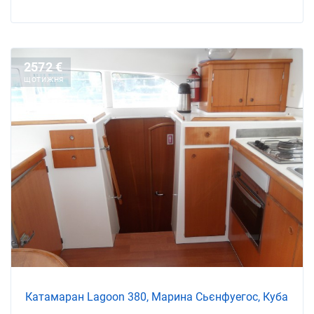
2572 €
ЩОТИЖНЯ
Катамаран Lagoon 380, Марина Сьєнфуегос, Куба