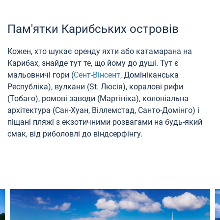
Пам'ятки Карибських островів
Кожен, хто шукає оренду яхти або катамарана на
Карибах, знайде тут те, що йому до душі. Тут є
мальовничі гори (
Сент-Вінсент
, Домініканська
Республіка), вулкани (St. Люсія), коралові рифи
(Тобаго), ромові заводи (Мартініка), колоніальна
архітектура (Сан-Хуан, Віллемстад, Санто-Домінго) і
піщані пляжі з екзотичними розвагами на будь-який
смак, від риболовлі до віндсерфінгу.