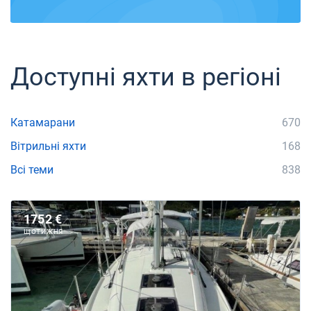
Доступні яхти в регіоні
Катамарани
670
Вітрильні яхти
168
Всі теми
838
1752 €
ЩОТИЖНЯ