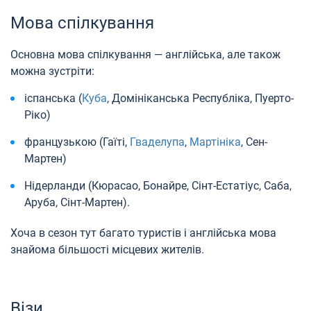
Мова спілкування
Основна мова спілкування — англійська, але також
можна зустріти:
іспанська (
Куба
, Домініканська Республіка, Пуерто-
Ріко)
французькою (Гаїті,
Гваделупа
,
Мартініка
, Сен-
Мартен)
Нідерланди (Кюрасао, Бонайре, Сінт-Естатіус, Саба,
Аруба, Сінт-Мартен).
Хоча в сезон тут багато туристів і англійська мова
знайома більшості місцевих жителів.
Візи