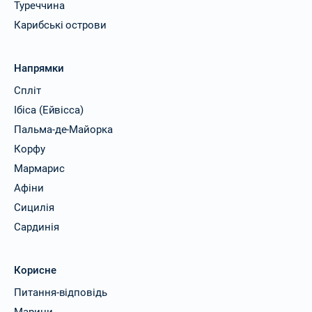
Туреччина
Карибські острови
Напрямки
Спліт
Ібіса (Ейвісса)
Пальма-де-Майорка
Корфу
Мармарис
Афіни
Сицилія
Сардинія
Корисне
Питання-відповідь