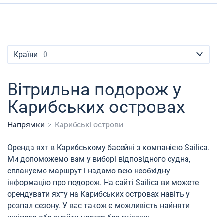
Контакти
Сейшели
Ібіца
Марина Баотік
Dufour
Lagoon 46
Bavaria Cruiser 46
Лавріон
Гран-Канарія
Сардинія
Мармарис
Британські Віргінські острови
Афіни
Марина Мандаліна
Elan
Lagoon 50
Bavaria Cruiser 51
Тенеріфе
Салерно
Гечек
Багами
+380 (93) 4661696
Мартініка
Лефкада
Марина Корнаті
Hanse
Bali Catspace
Oceanis 40.1
Балеарські острови
Неаполь
Фетхіє
Британські Віргінські острови
booking@sailica.com
Країни
0
Багами
Корфу
Марина Кастела
Excess
Bali 4.2
Oceanis 46.1
Амальфі
Бодрум
Мартініка
Вітрильна подорож у
Регіон Мугла
ACI Марина Дубровник
Lagoon
Bali 4.6
Oceanis 51.1
Сент-Люсія
Карибських островах
Марина Веруда
Bali
Bali 5.4
Jeanneau 54
Напрямки
Карибські острови
Fountaine Pajot
Astrea 42
Sun Odyssey 440
Оренда яхт в Карибському басейні з компанією Sailica.
Leopard
Excess 11
Sun Odyssey 410
Ми допоможемо вам у виборі відповідного судна,
сплануємо маршрут і надамо всю необхідну
Dufour 46 GL
інформацію про подорож. На сайті Sailica ви можете
орендувати яхту на Карибських островах навіть у
розпал сезону. У вас також є можливість найняти