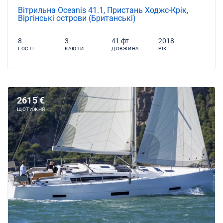
Вітрильна Oceanis 41.1, Пристань Ходжс-Крік,
Віргінські острови (Британські)
8
3
41 фт
2018
ГОСТІ
КАЮТИ
ДОВЖИНА
РІК
2615 €
ЩОТИЖНЯ