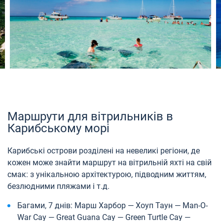
Маршрути для вітрильників в
Карибському морі
Карибські острови розділені на невеликі регіони, де
кожен може знайти маршрут на вітрильній яхті на свій
смак: з унікальною архітектурою, підводним життям,
безлюдними пляжами і т.д.
Багами, 7 днів: Марш Харбор — Хоуп Таун — Man-O-
War Cay — Great Guana Cay — Green Turtle Cay —