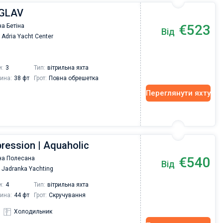
AGLAV
€523
а Бетіна
Від
Adria Yacht Center
и:
3
Тип:
вітрильна яхта
ина:
38 фт
Грот:
Повна обрешетка
Переглянути яхту
pression | Aquaholic
€540
на Полесана
Від
Jadranka Yachting
и:
4
Тип:
вітрильна яхта
ина:
44 фт
Грот:
Скручування
Холодильник