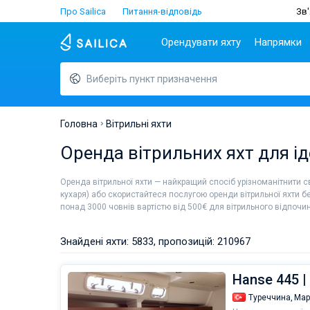
Про Sailica
Питання-відповідь
Зв'
Орендувати яхту
Напрямки
Виберіть пункт призначення
Популярні країни
Хорватія
Чартер
Греція
Хорватія
Задар
Афіни
Lifestyle
Греція
Дубровник
Лефкада
Головна
Вітрильні яхти
Італія
Спліт
Волос
ТОП
Оренда вітрильних яхт для і
Туреччина
Біоград
Корфу
Люди
Іспанія
Трогір
Лавріон
Оренда вітрильної яхти — найкращий спосіб урізноманітнити с
Франція
кухаря) або скористайтеся послугою оренди вітрильної яхти б
€
понад 3000 човнів вартістю від 500
Сейшели
для вітрильного відпочин
Британські Віргінські
острови
Знайдені яхти: 5833, пропозицій: 210967
Мартініка
Багами
Hanse 445 |
Туреччина,
Мар