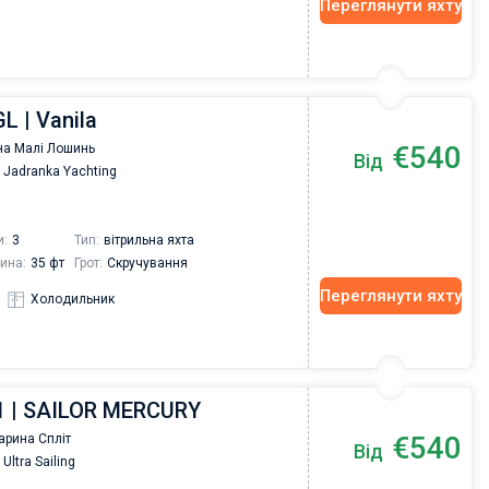
Переглянути яхту
L | Vanila
€540
а Малі Лошинь
Від
Jadranka Yachting
и:
3
Тип:
вітрильна яхта
ина:
35 фт
Грот:
Скручування
Переглянути яхту
Холодильник
.1 | SAILOR MERCURY
€540
арина Спліт
Від
Ultra Sailing