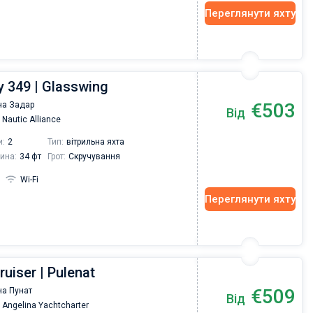
Переглянути яхту
 349 | Glasswing
€503
на Задар
Від
Nautic Alliance
и:
2
Тип:
вітрильна яхта
ина:
34 фт
Грот:
Скручування
Wi-Fi
Переглянути яхту
ruiser | Pulenat
Vadim Rogovskiy
€509
а Пунат
Від
Excellent trip to Croatia! The trip was organized
Angelina Yachtcharter
an excellent level since the very beginning - fro