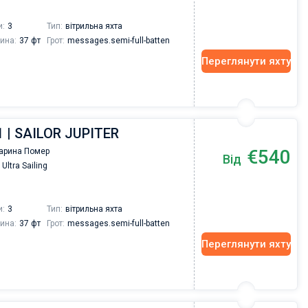
и:
3
Тип:
вітрильна яхта
ина:
37 фт
Грот:
messages.semi-full-batten
Переглянути яхту
1 | SAILOR JUPITER
€540
арина Помер
Від
Ultra Sailing
и:
3
Тип:
вітрильна яхта
ина:
37 фт
Грот:
messages.semi-full-batten
Переглянути яхту