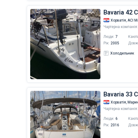
Bavaria 42 C
Хорватія,
ACI М
Чартерна компанія:
Люди:
7
Кают
Рік:
2005
Довж
Холодильник
Bavaria 33 C
Хорватія,
Мари
Чартерна компанія:
Люди:
6
Кают
Рік:
2016
Довж