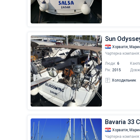
Sun Odyssey
Хорватія,
Мари
Чартерна компанія:
Люди:
6
Кают
Рік:
2015
Довж
Холодильник
Bavaria 33 C
Хорватія,
Марин
Чартерна компанія: