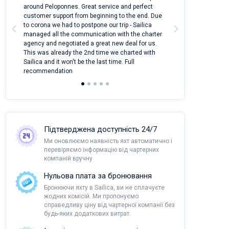
around Peloponnes. Great service and perfect
use their mobile
customer support from beginning to the end. Due
quantity of boat
a
to corona we had to postpone our trip - Sailica
Their managers
managed all the communication with the charter
communication w
agency and negotiated a great new deal for us.
pleasant to rece
This was already the 2nd time we charted with
transfer from air
Sailica and it won't be the last time. Full
and appreciate t
recommendation
Підтверджена доступність 24/7
Ми оновлюємо наявність яхт автоматично і
перевіряємо інформацію від чартерних
компаній вручну
Нульова плата за бронювання
Бронюючи яхту в Sailica, ви не сплачуєте
жодних комісій. Ми пропонуємо
справедливу ціну від чартерної компанії без
будь-яких додаткових витрат.