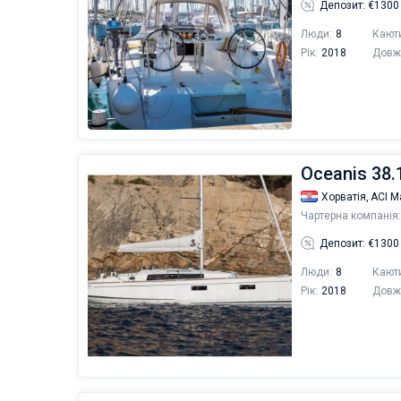
Депозит: €1300
Люди:
8
Кают
Рік:
2018
Довж
Oceanis 38.
Хорватія,
ACI М
Чартерна компанія:
Депозит: €1300
Люди:
8
Кают
Рік:
2018
Довж