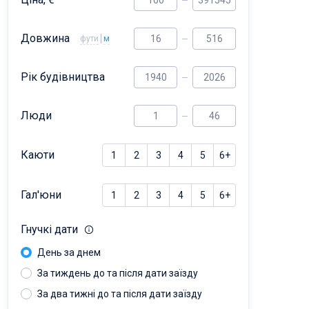
Довжина
фути
м
Рік будівництва
Люди
Каюти
1
2
3
4
5
6+
Гал'юни
1
2
3
4
5
6+
Гнучкі дати
День за днем
За тиждень до та після дати заїзду
За два тижні до та після дати заїзду