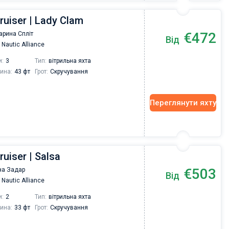
ruiser | Lady Clam
€472
арина Спліт
Від
Nautic Alliance
и:
3
Тип:
вітрильна яхта
ина:
43 фт
Грот:
Скручування
Переглянути яхту
ruiser | Salsa
€503
на Задар
Від
Nautic Alliance
и:
2
Тип:
вітрильна яхта
ина:
33 фт
Грот:
Скручування