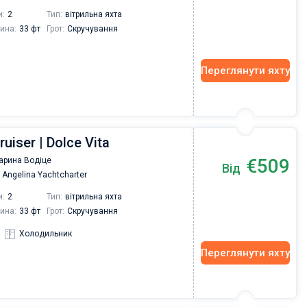
the yacht search to the trip itself. The team was
и:
2
Тип:
вітрильна яхта
fast and responsive. Highly recommended to
ина:
33 фт
Грот:
Скручування
everyone who wants to hang out with family on 
beautiful yacht or catamaran!
Переглянути яхту
ruiser | Dolce Vita
€509
арина Водіце
Від
Angelina Yachtcharter
и:
2
Тип:
вітрильна яхта
ина:
33 фт
Грот:
Скручування
Холодильник
Переглянути яхту