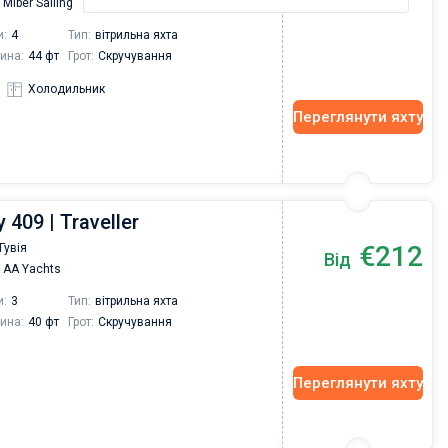
Miber Sailing
и:
4
Тип:
вітрильна яхта
ина:
44 фт
Грот:
Скручування
Холодильник
Переглянути яхту
409 | Traveller
€212
Гувія
Від
AA Yachts
и:
3
Тип:
вітрильна яхта
ина:
40 фт
Грот:
Скручування
Переглянути яхту