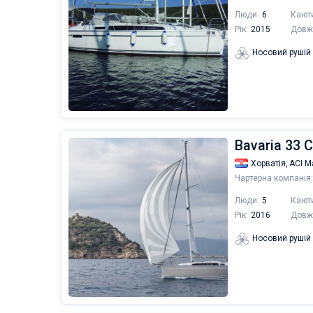
Люди:
6
Кают
Рік:
2015
Довж
Носовий рушій
Bavaria 33 C
Хорватія,
ACI М
Чартерна компанія:
Люди:
5
Кают
Рік:
2016
Довж
Носовий рушій