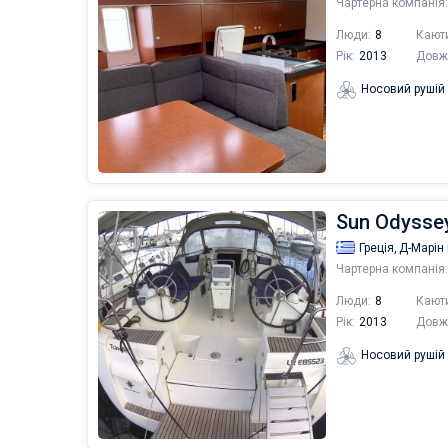
Чартерна компанія:
Люди:
8
Кают
Рік:
2013
Довж
Носовий рушій
Sun Odyssey 
Греція,
Д-Марін 
Чартерна компанія:
Люди:
8
Кают
Рік:
2013
Довж
Носовий рушій