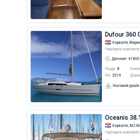
Dufour 360 G
Хорватія,
Марин
Чартерна компанія:
Депозит: €1800
Люди:
8
Кают
Рік:
2019
Довж
Носовий рушій
Oceanis 38
Хорватія,
ACI М
Чартерна компанія: