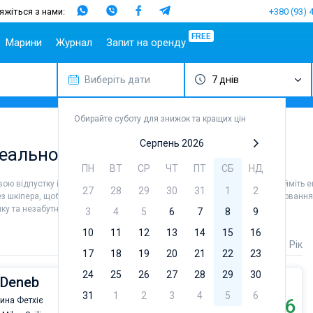
яжіться з нами:
+380 (93) 
FREE
Марини
Журнал
Запит на оренду
Виберіть дати
7 днів
Популярні
Іспанія
Португалія
Популярні
Італія
Популяр
Ту
напрямки
марини
бренди
Майорка
Азорські
Сицилія
Ма
Спліт
острови
Марина Алімос
Beneteau
Обирайте суботу для знижок та кращих цін
Ібіца
Сардинія
Геч
Шибеник
Мадейра
D-Marin Лефкас
Jeanneau
Канарські
Салерно
Фет
Серпень 2026
деального відпочинку
Задар
острови
Марина Далмація
Bavaria
Неаполь
Бо
ПН
ВТ
СР
ЧТ
ПТ
СБ
НД
Сардинія
Гран-
D-Marin Гувія
Dufour
Амальфі
Канарія
вою відпустку і насолодитися незабутніми морськими краєвидами. Найміть ек
Сицилія
Марина Баотік
Elan
27
28
29
30
31
1
2
ез шкіпера, щоб особисто керувати судном. Наша база даних для бронювання 
Тенеріфе
Ібіца
Марина Мандаліна
Hanse
ку та незабутньої подорожі.
3
4
5
6
7
8
9
Балеарські
Афіни
Марина Корнаті
Excess
острови
10
11
12
13
14
15
16
Лефкада
Марина Кастела
Lagoon
Ціна
Довжина
Рік
17
18
19
20
21
22
23
Корфу
ACI Марина
Bali
Дубровник
Регіон Мугла
Fountaine P
24
25
26
27
28
29
30
 Deneb
Марина Веруда
Leopard
31
1
2
3
4
5
6
€186
ина Фетхіє
Від