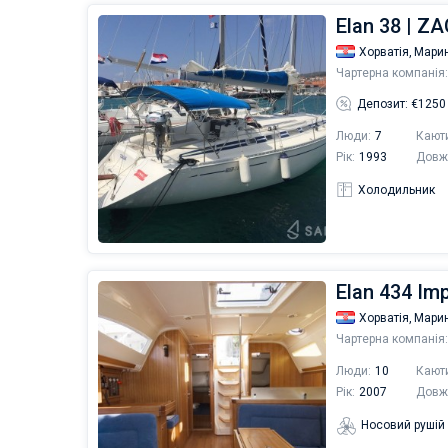
Elan 38 | Z
Хорватія,
Марин
Чартерна компанія:
Депозит: €1250
Люди:
7
Кают
Рік:
1993
Довж
Холодильник
Elan 434 Im
Хорватія,
Мари
Чартерна компанія:
Люди:
10
Кают
Рік:
2007
Довж
Носовий рушій