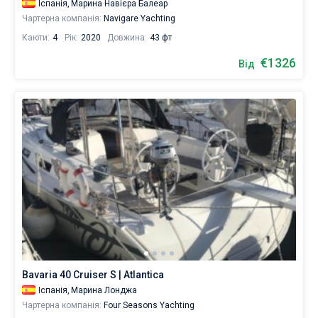
Іспанія,
Марина Навієра Балеар
Чартерна компанія:
Navigare Yachting
Каюти:
4
Рік:
2020
Довжина:
43 фт
€1326
Від
Bavaria 40 Cruiser S | Atlantica
Іспанія,
Марина Лонджа
Чартерна компанія:
Four Seasons Yachting