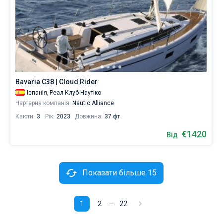
Bavaria C38 | Cloud Rider
Іспанія,
Реал Клуб Наутіко
Чартерна компанія:
Nautic Alliance
Каюти:
3
Рік:
2023
Довжина:
37 фт
€1420
Від
Показати більше 15
1
2
22