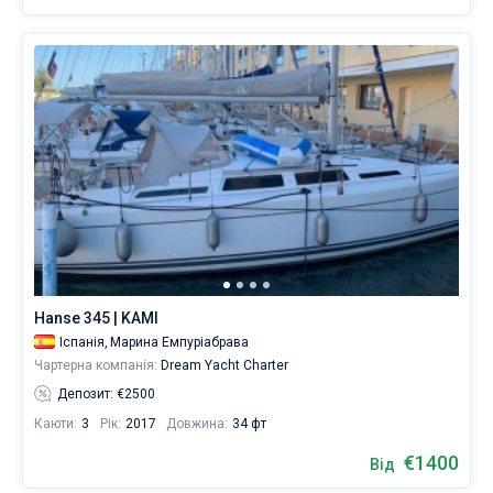
Hanse 345 | KAMI
Іспанія,
Марина Емпуріабрава
Чартерна компанія:
Dream Yacht Charter
Депозит: €2500
Каюти:
3
Рік:
2017
Довжина:
34 фт
€1400
Від