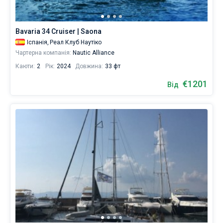
приватних
яхт,
катамаранів,
Bavaria 34 Cruiser | Saona
бербоут
Іспанія,
Реал Клуб Наутіко
або
чартерів
Чартерна компанія:
Nautic Alliance
з
Каюти:
2
Рік:
2024
Довжина:
33 фт
повним
екіпажем
€1201
Від
—
ви
напевно
знайдете
те,
що
шукаєте
для
своєї
наступної
чудової
подорожі.
Поруч