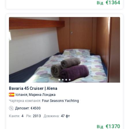
€1364
Від
Bavaria 45 Cruiser | Alena
Іспанія,
Марина Лонджа
Чартерна компанія:
Four Seasons Yachting
Депозит: €4500
Каюти:
4
Рік:
2013
Довжина:
47 фт
€1370
Від