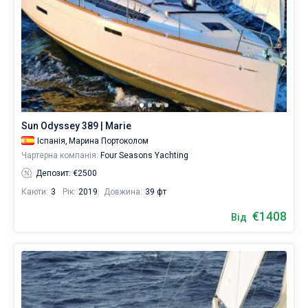
Sun Odyssey 389 | Marie
Іспанія,
Марина Портоколом
Чартерна компанія:
Four Seasons Yachting
Депозит: €2500
Каюти:
3
Рік:
2019
Довжина:
39 фт
€1408
Від