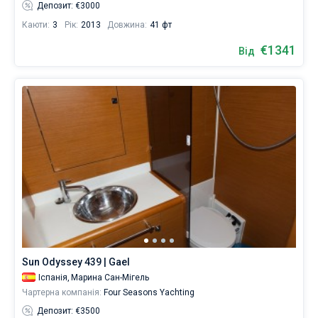
Депозит: €3000
Каюти:
3
Рік:
2013
Довжина:
41 фт
€1341
Від
Sun Odyssey 439 | Gael
Іспанія,
Марина Сан-Мігель
Чартерна компанія:
Four Seasons Yachting
Депозит: €3500