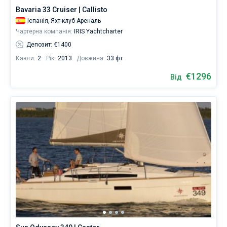
Балеарські
Bavaria 33 Cruiser | Callisto
острови
,
Іспанія,
Яхт-клуб Ареналь
Канарські
Чартерна компанія:
IRIS Yachtcharter
острови
,
Коста
Депозит: €1400
Бланка
,
Каюти:
2
Рік:
2013
Довжина:
33 фт
Барселона
,
Коста-
€1296
Від
Брава
.
Всі...
Балеарські
Канарські
Коста
Барселона
Коста-
Галіція
Байона
острови
острови
Бланка
Брава