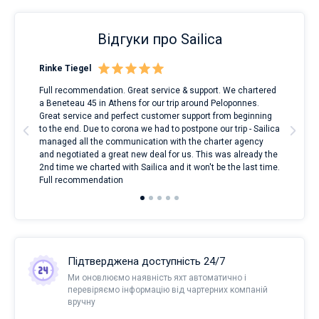
Відгуки про Sailica
Rinke Tiegel
Kyl
Full recommendation. Great service & support. We chartered
I to
a Beneteau 45 in Athens for our trip around Peloponnes.
rent
ve.
Great service and perfect customer support from beginning
with
t
to the end. Due to corona we had to postpone our trip - Sailica
my 
managed all the communication with the charter agency
com
and negotiated a great new deal for us. This was already the
rece
2nd time we charted with Sailica and it won't be the last time.
mari
Full recommendation
over
Підтверджена доступність 24/7
Ми оновлюємо наявність яхт автоматично і
перевіряємо інформацію від чартерних компаній
вручну