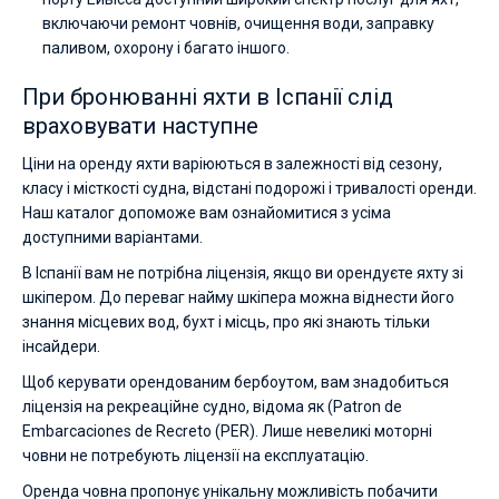
включаючи ремонт човнів, очищення води, заправку
паливом, охорону і багато іншого.
При бронюванні яхти в Іспанії слід
враховувати наступне
Ціни на оренду яхти варіюються в залежності від сезону,
класу і місткості судна, відстані подорожі і тривалості оренди.
Наш каталог допоможе вам ознайомитися з усіма
доступними варіантами.
В Іспанії вам не потрібна ліцензія, якщо ви орендуєте яхту зі
шкіпером. До переваг найму шкіпера можна віднести його
знання місцевих вод, бухт і місць, про які знають тільки
інсайдери.
Щоб керувати орендованим бербоутом, вам знадобиться
ліцензія на рекреаційне судно, відома як (Patron de
Embarcaciones de Recreto (PER). Лише невеликі моторні
човни не потребують ліцензії на експлуатацію.
Оренда човна пропонує унікальну можливість побачити