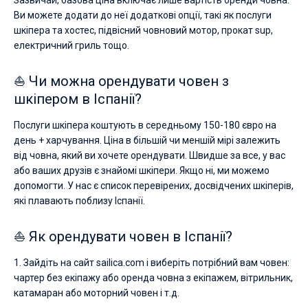
Ви можете додати до неї додаткові опції, такі як послуги
шкіпера та хостес, підвісний човновий мотор, прокат sup,
електричний гриль тощо.
⛵ Чи можна орендувати човен з
шкіпером в Іспанії?
Послуги шкіпера коштують в середньому 150-180 євро на
день + харчування. Ціна в більшій чи меншій мірі залежить
від човна, який ви хочете орендувати. Швидше за все, у вас
або ваших друзів є знайомі шкіпери. Якщо ні, ми можемо
допомогти. У нас є список перевірених, досвідчених шкіперів,
які плавають поблизу Іспанії.
⛵ Як орендувати човен в Іспанії?
1. Зайдіть на сайт sailica.com і виберіть потрібний вам човен:
чартер без екіпажу або оренда човна з екіпажем, вітрильник,
катамаран або моторний човен і т.д.