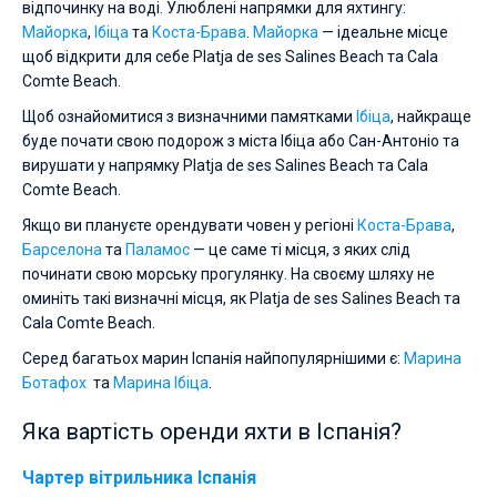
відпочинку на воді. Улюблені напрямки для яхтингу:
Майорка
,
Ібіца
та
Коста-Брава
.
Майорка
— ідеальне місце
щоб відкрити для себе Platja de ses Salines Beach та Cala
Comte Beach.
Щоб ознайомитися з визначними памятками
Ібіца
, найкраще
буде почати свою подорож з міста Ібіца або Сан-Антоніо та
вирушати у напрямку Platja de ses Salines Beach та Cala
Comte Beach.
Якщо ви плануєте орендувати човен у регіоні
Коста-Брава
,
Барселона
та
Паламос
— це саме ті місця, з яких слід
починати свою морську прогулянку. На своєму шляху не
оминіть такі визначні місця, як Platja de ses Salines Beach та
Cala Comte Beach.
Серед багатьох марин Іспанія найпопулярнішими є:
Марина
Ботафох
та
Марина Ібіца
.
Яка вартість оренди яхти в Іспанія?
Чартер вітрильника Іспанія