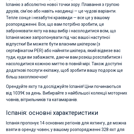
Іспанію з абсолютно нової точки зору. Плавання з групою
друзів, сім'єю або навіть наодинці — це чудові варіанти.
Тепле сонце і незабутні краєвиди — все це у вашому
розпорядженні. Все, що вам потрібно зробити, це
забронювати яхту на ваш вибір і насолодитися всім, що
Іспанія може запропонувати під час вашої наступної
відпустки! Ви можете бути власним шкіпером (з
сертифікатом PER) або найняти шкіпера, який відвезе вас
туди, куди ви забажаєте, даючи вам розкіш розслабитися і
насолодитися кожною миттю в повній мірі. Також доступні
додаткові послуги екіпажу, щоб зробити вашу подорож ще
більш захоплюючою!
Орендуйте яхту та досліджуйте Іспанія! Ціни починаються
від 1039€ за день. Вибирайте з найбільшої колекції моторних
човнів, вітрильників та катамаранів.
Іспанія: основні характеристики
Іспанія пропонує 14 основних регіонів для яхтингу, де можна
взяти в оренду човен; у вашому розпорядженні 328 яхт для