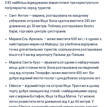
З 82 найбільш відвідуваних марин Іспанії три користуються
популярністю серед туристів:
Сант-Антоні — марина, розташована на західному
узбережжі острова Ібіца. Вона здатна вмістити 245 яхт
довжиною до 30 метрів. Поблизу розташовано безліч
барів, торгових центрів і ресторанів.
Марина Ель-Ареналь — може вмістити 600 яхт, і є однією з
найстаріших марин на Майорці. Це улюблена відправна
точка для вітрильних туристів, оскільки вона розташована
всього в 5 км від аеропорту Пальма-де-Пальма.
Марина Санта-Крус — вважається одним з найзручніших
місць для стоянки яхти. Вона розташована на південний
схід від острова Тенеріфе і може вмістити 400 яхт. Він
добре відомий якістю послуг і цілодобовою охороною яхт.
Ейвісса — відомий порт на острові Ібіца. Пристані в цьому
порту добре захищені від стихій, і найвідомішими серед
них є марини Ботафок, Ібіца та Ібіца Магна. Тут можна
легко розмістити яхти довжиною від 6 до 60 метрів. У
порту Ейвісса доступний широкий спектр послуг для яхт,