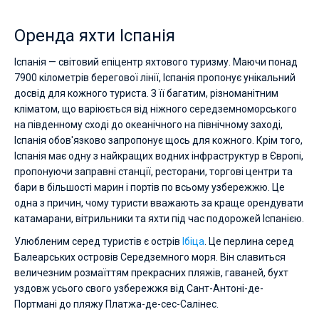
Оренда яхти Іспанія
Іспанія — світовий епіцентр яхтового туризму. Маючи понад
7900 кілометрів берегової лінії, Іспанія пропонує унікальний
досвід для кожного туриста. З її багатим, різноманітним
кліматом, що варіюється від ніжного середземноморського
на південному сході до океанічного на північному заході,
Іспанія обов'язково запропонує щось для кожного. Крім того,
Іспанія має одну з найкращих водних інфраструктур в Європі,
пропонуючи заправні станції, ресторани, торгові центри та
бари в більшості марин і портів по всьому узбережжю. Це
одна з причин, чому туристи вважають за краще орендувати
катамарани, вітрильники та яхти під час подорожей Іспанією.
Улюбленим серед туристів є острів
Ібіца
. Це перлина серед
Балеарських островів Середземного моря. Він славиться
величезним розмаїттям прекрасних пляжів, гаваней, бухт
уздовж усього свого узбережжя від Сант-Антоні-де-
Портмані до пляжу Платжа-де-сес-Салінес.