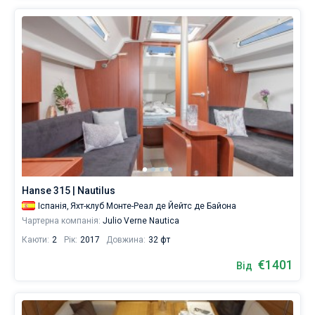
Hanse 315 | Nautilus
Іспанія,
Яхт-клуб Монте-Реал де Йейтс де Байона
Чартерна компанія:
Julio Verne Nautica
Каюти:
2
Рік:
2017
Довжина:
32 фт
€1401
Від