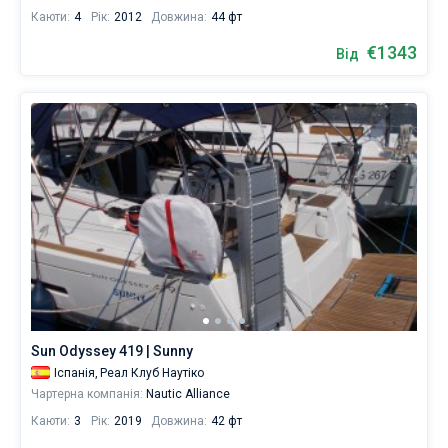
Каюти:
4
Рік:
2012
Довжина:
44 фт
€1343
Від
Sun Odyssey 419 | Sunny
Іспанія,
Реал Клуб Наутіко
Чартерна компанія:
Nautic Alliance
Каюти:
3
Рік:
2019
Довжина:
42 фт