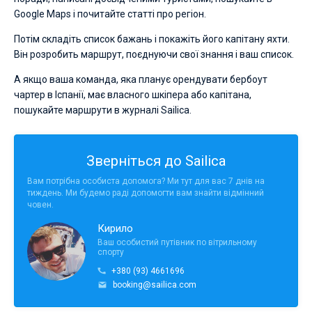
Google Maps і почитайте статті про регіон.
Потім складіть список бажань і покажіть його капітану яхти.
Він розробить маршрут, поєднуючи свої знання і ваш список.
А якщо ваша команда, яка планує орендувати бербоут
чартер в Іспанії, має власного шкіпера або капітана,
пошукайте маршрути в журналі Sailica.
Зверніться до Sailica
Вам потрібна особиста допомога? Ми тут для вас 7 днів на
тиждень. Ми будемо раді допомогти вам знайти відмінний
човен.
Кирило
Ваш особистий путівник по вітрильному
спорту
+380 (93) 4661696
booking@sailica.com