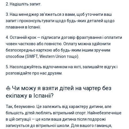
2. Надішліть запит.
3. Наш менеджер зв'яжеться з вами, щоб уточнити ваш
запит і проконсультувати щодо будь-яких деталей щодо
плавання в Іспанії.
4. Останній крок — підписати договір фрахтування і оплатити
човен частково або повністю. Оплату можна здійснити
безпосередньо карткою або будь-яким іншим зручним
способом (SWIFT, Western Union тощо).
5. Насолоджуйтесь відпочинком на яхті, залишайте відгук і
розповідайте про нас друзям.
⛵ Чи можу я взяти дітей на чартер без
екіпажу в Іспанії?
Так, безумовно. Це залежить від характеру дитини, але
більшість дітей люблять вітрильний спорт. Найнебезпечніше
в цій ситуації — це коли ваша дитина після подорожі
записується до вітрильної школи. Для вашого гаманця,