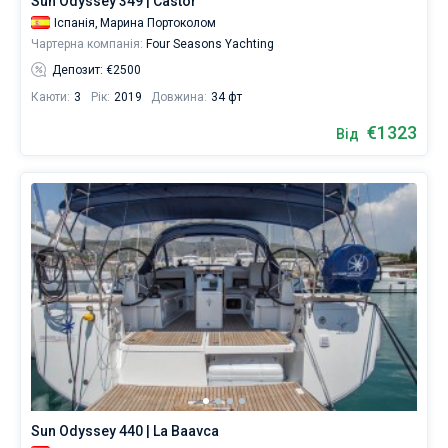
Sun Odyssey 349 | Castor
Іспанія,
Марина Портоколом
Чартерна компанія:
Four Seasons Yachting
Депозит: €2500
Каюти:
3
Рік:
2019
Довжина:
34 фт
€1323
Від
Sun Odyssey 440 | La Baavca