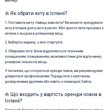
ввечері.
⛵ Як обрати яхту в Іспанії?
1. Поставити мету. Навіщо вам яхта? Ви можете орендувати
яхту в Іспанія для участі в регаті. Або просто пити просекко з
келиха з льодом в розкішному місці.
2. Виберіть марину, з якої стартуєте.
3. Обираємо яхту. Вони відрізняються технічним
оснащенням, плануванням, можливостями для відпочинку,
розміром і кількістю місць.
У питаннях, що стосуються оренди човна, ми рекомендуємо
довіритися професіоналам. Порадьтеся з капітаном,
досвідченими друзями або навіть з командою Sailica.
⛵ Що входить у вартість оренди човна в
Іспанії?
Зазвичай, базова ціна включає лише вартість оренди човна.