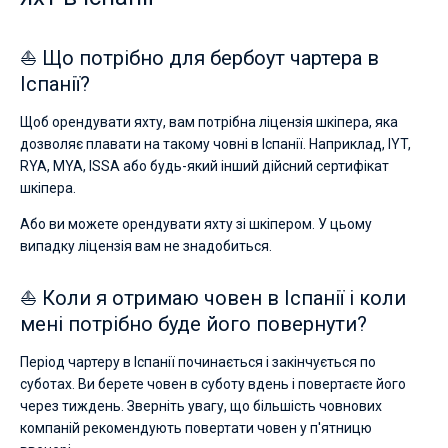
⛵ Що потрібно для бербоут чартера в
Іспанії?
Щоб орендувати яхту, вам потрібна ліцензія шкіпера, яка
дозволяє плавати на такому човні в Іспанії. Наприклад, IYT,
RYA, MYA, ISSA або будь-який інший дійсний сертифікат
шкіпера.
Або ви можете орендувати яхту зі шкіпером. У цьому
випадку ліцензія вам не знадобиться.
⛵ Коли я отримаю човен в Іспанії і коли
мені потрібно буде його повернути?
Період чартеру в Іспанії починається і закінчується по
суботах. Ви берете човен в суботу вдень і повертаєте його
через тиждень. Зверніть увагу, що більшість човнових
компаній рекомендують повертати човен у п'ятницю