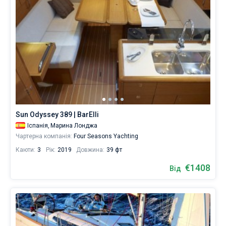
Sun Odyssey 389 | BarElli
Іспанія,
Марина Лонджа
Чартерна компанія:
Four Seasons Yachting
Каюти:
3
Рік:
2019
Довжина:
39 фт
€1408
Від