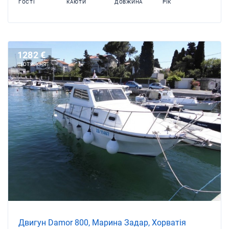
ГОСТІ
КАЮТИ
ДОВЖИНА
РІК
1282 €
ЩОТИЖНЯ
Двигун Damor 800, Марина Задар, Хорватія