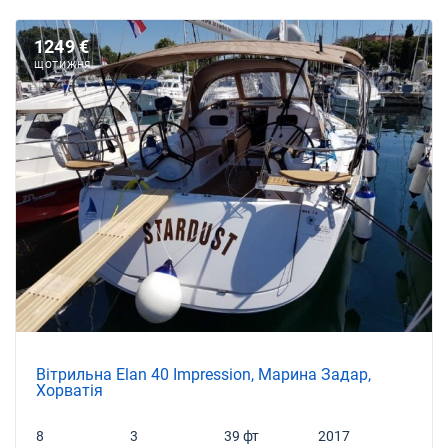
1249 €
ЩОТИЖНЯ
Вітрильна Elan 40 Impression, Марина Задар,
Хорватія
8
3
39 фт
2017