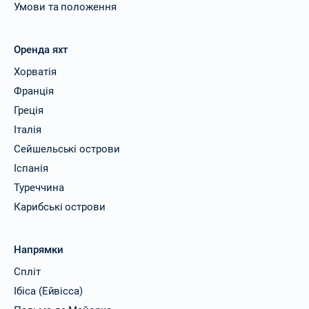
Умови та положення
Оренда яхт
Хорватія
Франція
Греція
Італія
Сейшельські острови
Іспанія
Туреччина
Карибські острови
Напрямки
Спліт
Ібіса (Ейвісса)