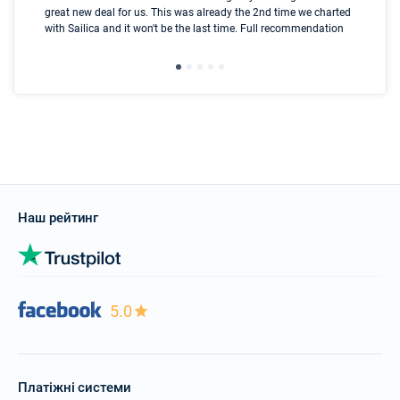
great new deal for us. This was already the 2nd time we charted
a s
with Sailica and it won't be the last time. Full recommendation
did
ser
Наш рейтинг
5.0
Платіжні системи