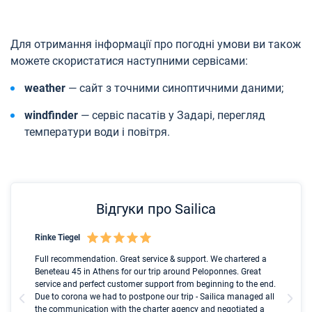
Для отримання інформації про погодні умови ви також
можете скористатися наступними сервісами:
weather
— сайт з точними синоптичними даними;
windfinder
— сервіс пасатів у Задарі, перегляд
температури води і повітря.
Відгуки про Sailica
Rinke Tiegel
Kyl
nt
Full recommendation. Great service & support. We chartered a
I t
ip
Beneteau 45 in Athens for our trip around Peloponnes. Great
ren
ed
service and perfect customer support from beginning to the end.
fai
l
Due to corona we had to postpone our trip - Sailica managed all
par
the communication with the charter agency and negotiated a
com