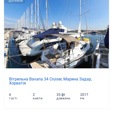
ЩОТИЖНЯ
Вітрильна Bavaria 34 Cruiser, Марина Задар,
Хорватія
6
2
33 фт
2017
ГОСТІ
КАЮТИ
ДОВЖИНА
РІК