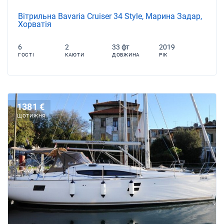
Вітрильна Bavaria Cruiser 34 Style, Марина Задар,
Хорватія
6
2
33 фт
2019
ГОСТІ
КАЮТИ
ДОВЖИНА
РІК
1381 €
ЩОТИЖНЯ