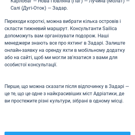
Карлобаг — Нова Повляна (Паг) — Лучина (Молат) —
Салі (Дугі-Оток) — Задар.
Переходи короткі, можна вибрати кілька островів і
скласти тижневий маршрут. Консультанти Sailica
допоможуть вам організувати подорож. Наші
менеджери знають все про яхтинг в Задарі. Залиште
онлайн-заявку на оренду яхти в мобільному додатку
або на сайті, щоб ми могли зв'язатися з вами для
особистої консультації.
Перше, що можна сказати після відпочинку в Задарі —
це те, що це одне з найкрасивіших міст Адріатики, де
ви простежите різні культури, зібрані в одному місці.