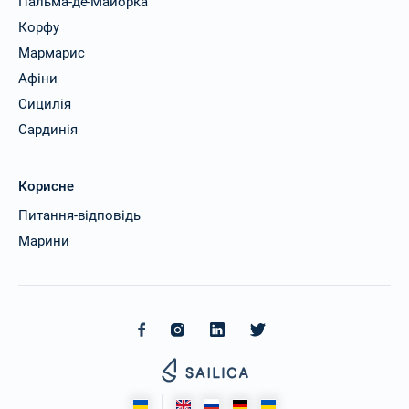
Пальма-де-Майорка
Корфу
Мармарис
Афіни
Сицилія
Сардинія
Корисне
Питання-відповідь
Марини