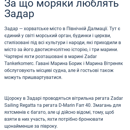
За що моряки люблять
Задар
Задар — хорватське місто в Північній Далмації. Тут є
єдиний у світі морський орган, будинки і церкви,
стилізовані під всі культури і народи, які приходили в
місто за його двотисячолітню історію, і три марини.
Чартерні яхти розташовані в марині Zadar
Tankerkomerc. Гавані Марина Борик і Марина Вітреняк
обслуговують місцеві судна, але й гостьові також
можуть пришвартуватися.
Щороку в Задарі проводяться вітрильна регата Zadar
Sailing Regatta та регата D-Marin Farr 40. Змагань для
яхтсменів є багато, але ці дійсно відомі, тому, щоб
взяти в них участь, яхти потрібно бронювати
щонайменше за півроку.