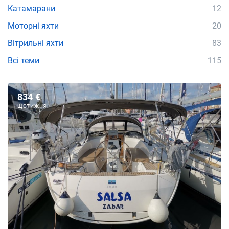
Катамарани
12
Моторні яхти
20
Вітрильні яхти
83
Всі теми
115
834 €
ЩОТИЖНЯ