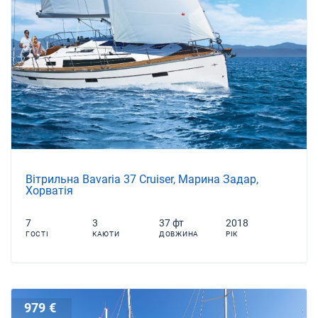
Вітрильна Bavaria 37 Cruiser, Марина Задар,
Хорватія
7
3
37 фт
2018
ГОСТІ
КАЮТИ
ДОВЖИНА
РІК
979 €