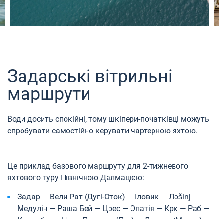
Задарські вітрильні
маршрути
Води досить спокійні, тому шкіпери-початківці можуть
спробувати самостійно керувати чартерною яхтою.
Це приклад базового маршруту для 2-тижневого
яхтового туру Північною Далмацією:
Задар — Вели Рат (Дугі-Оток) — Іловик — Лоšinj —
Медулін — Раша Бей — Црес — Опатія — Крк — Раб —