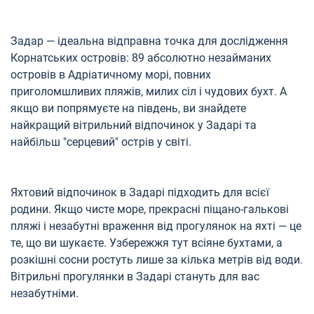
Задар — ідеальна відправна точка для дослідження
Корнатських островів: 89 абсолютно незайманих
островів в Адріатичному морі, повних
приголомшливих пляжів, милих сіл і чудових бухт. А
якщо ви попрямуєте на південь, ви знайдете
найкращий вітрильний відпочинок у Задарі та
найбільш "серцевий" острів у світі.
Яхтовий відпочинок в Задарі підходить для всієї
родини. Якщо чисте море, прекрасні піщано-галькові
пляжі і незабутні враження від прогулянок на яхті — це
те, що ви шукаєте. Узбережжя тут всіяне бухтами, а
розкішні сосни ростуть лише за кілька метрів від води.
Вітрильні прогулянки в Задарі стануть для вас
незабутніми.