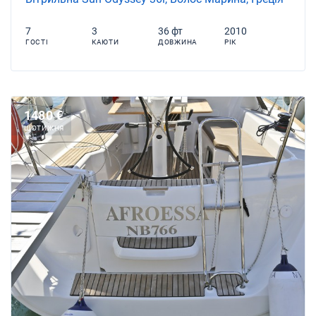
7
3
36 фт
2010
ГОСТІ
КАЮТИ
ДОВЖИНА
РІК
1480 €
ЩОТИЖНЯ