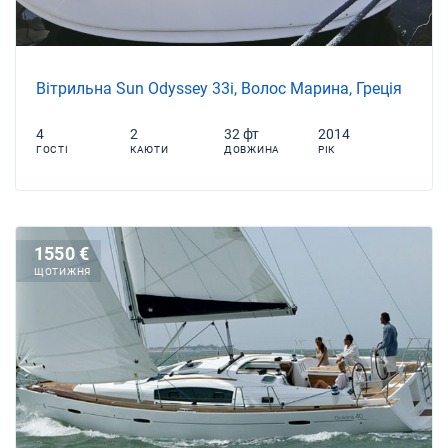
Вітрильна Sun Odyssey 33i, Волос Марина, Греція
4
2
32 фт
2014
ГОСТІ
КАЮТИ
ДОВЖИНА
РІК
1550 €
ЩОТИЖНЯ