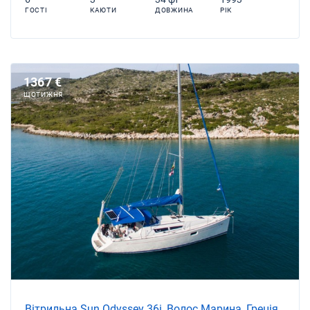
ГОСТІ
КАЮТИ
ДОВЖИНА
РІК
1367 €
ЩОТИЖНЯ
Вітрильна Sun Odyssey 36i, Волос Марина, Греція