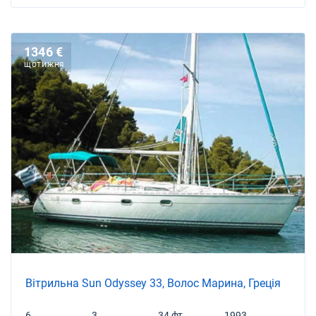
1346 €
ЩОТИЖНЯ
Вітрильна Sun Odyssey 33, Волос Марина, Греція
6
3
34 фт
1993