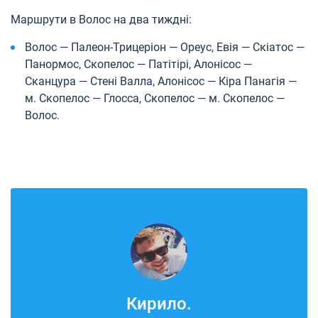
Маршрути в Волос на два тиждні:
Волос — Палеон-Трицеріон — Ореус, Евія — Скіатос —
Панормос, Скопелос — Патітірі, Алонісос —
Сканцура — Стені Валла, Алонісос — Кіра Панагія —
м. Скопелос — Глосса, Скопелос — м. Скопелос —
Волос.
Кирило.