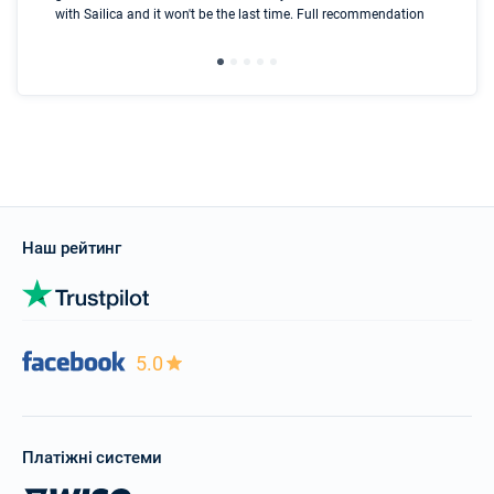
with Sailica and it won't be the last time. Full recommendation
did
ser
Наш рейтинг
5.0
Платіжні системи