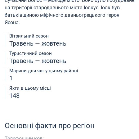
Сучасний Волос — молоде місто. Воно було побудоване
на території стародавнього міста Іолкус. Іолк був
батьківщиною міфічного давньогрецького героя
Ясона.
Вітрильний сезон
Травень — жовтень
Туристичний сезон
Травень — жовтень
Марини для яхт у цьому районі
1
Яхти в цьому місці
148
Основні факти про регіон
Телефонний код: