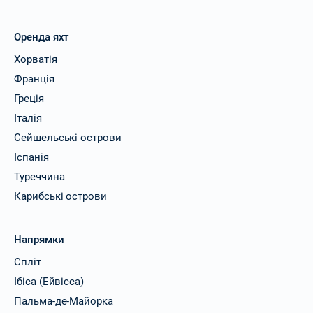
Оренда яхт
Хорватія
Франція
Греція
Італія
Сейшельські острови
Іспанія
Туреччина
Карибські острови
Напрямки
Спліт
Ібіса (Ейвісса)
Пальма-де-Майорка