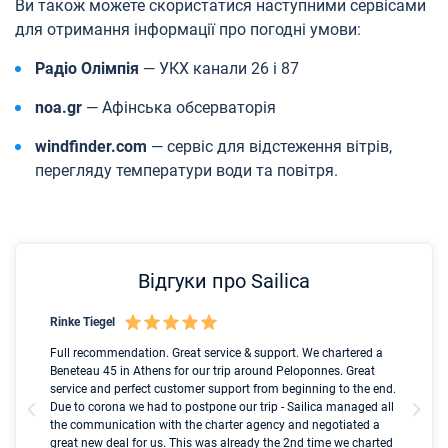
Ви також можете скористатися наступними сервісами
для отримання інформації про погодні умови:
Радіо Олімпія
— УКХ канали 26 і 87
noa.gr
— Афінська обсерваторія
windfinder.com
— сервіс для відстеження вітрів,
перегляду температури води та повітря.
Відгуки про Sailica
Rinke Tiegel
Kyl
nt
Full recommendation. Great service & support. We chartered a
I t
ip
Beneteau 45 in Athens for our trip around Peloponnes. Great
ren
ed
service and perfect customer support from beginning to the end.
fai
l
Due to corona we had to postpone our trip - Sailica managed all
par
the communication with the charter agency and negotiated a
com
great new deal for us. This was already the 2nd time we charted
a s