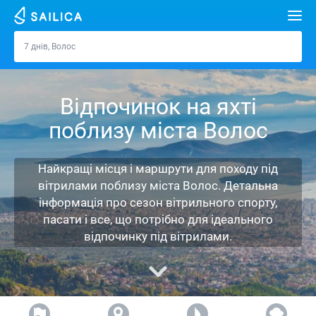
Пошук
7 днів, Волос
Волос
Орендувати яхту
Відпочинок на яхті
Напрямки
поблизу міста Волос
Хорватія
Марини
Греція
Спліт
Задар
Найкращі місця і маршрути для походу під
Журнал
вітрилами поблизу міста Волос. Детальна
Італія
Шибеник
Марина Алімос
Дубровник
Афіни
інформація про сезон вітрильного спорту,
Про Sailica
пасати і все, що потрібно для ідеального
Туреччина
Задар
D-Marin Лефкас
Beneteau
Спліт
Лефкада
Майорка
відпочинку під вітрилами.
Питання-відповідь
Іспанія
Сардинія
Марина Далмація
Jeanneau
Lagoon 40
Біоград
Волос
Ібіца
Азорські острови
FREE
Запит на оренду
Франція
Сицилія
D-Marin Гувія
Bavaria
Lagoon 42
Bavaria C42
Трогір
Корфу
Канарські острови
Мадейра
Сицилія