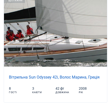
ЩОТИЖНЯ
Вітрильна Sun Odyssey 42i, Волос Марина, Греція
8
3
42 фт
2008
ГОСТІ
КАЮТИ
ДОВЖИНА
РІК