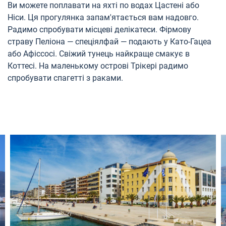
Ви можете поплавати на яхті по водах Цастені або
Ніси. Ця прогулянка запам'ятається вам надовго.
Радимо спробувати місцеві делікатеси. Фірмову
страву Пеліона — спеціялфай — подають у Като-Гацеа
або Афіссосі. Свіжий тунець найкраще смакує в
Коттесі. На маленькому острові Трікері радимо
спробувати спагетті з раками.