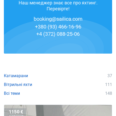
Наш менеджер знає все про яхтинг.
Перевірте!
booking@sailica.com
+380 (93) 466-16-96
+4 (372) 088-25-06
Катамарани
37
Вітрильні яхти
111
Всі теми
148
1150 €