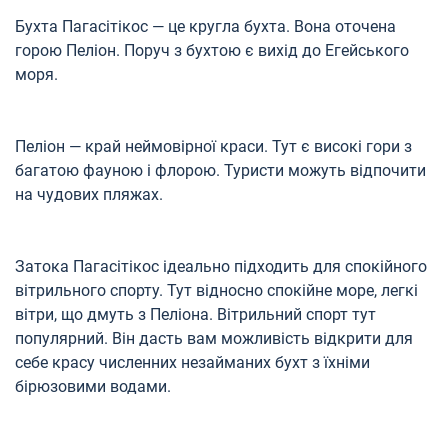
Бухта Пагасітікос — це кругла бухта. Вона оточена
горою Пеліон. Поруч з бухтою є вихід до Егейського
моря.
Пеліон — край неймовірної краси. Тут є високі гори з
багатою фауною і флорою. Туристи можуть відпочити
на чудових пляжах.
Затока Пагасітікос ідеально підходить для спокійного
вітрильного спорту. Тут відносно спокійне море, легкі
вітри, що дмуть з Пеліона. Вітрильний спорт тут
популярний. Він дасть вам можливість відкрити для
себе красу численних незайманих бухт з їхніми
бірюзовими водами.