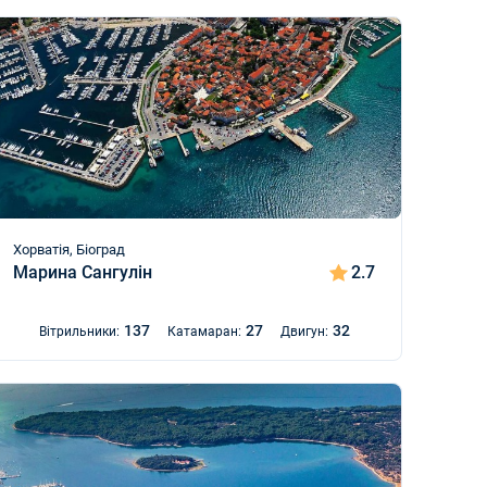
Хорватія, Біоград
Марина Сангулін
2.7
137
27
32
Вітрильники:
Катамаран:
Двигун: