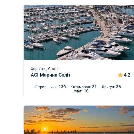
Хорватія, Спліт
ACI Марина Спліт
4.2
130
31
36
Вітрильники:
Катамаран:
Двигун:
10
Гулет: