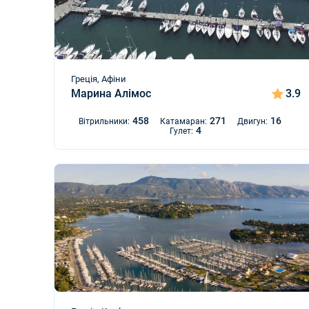
Греція, Афіни
Марина Алімос
3.9
458
271
16
Вітрильники:
Катамаран:
Двигун:
4
Гулет: