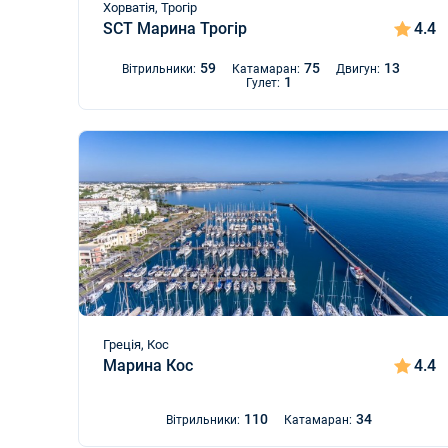
Хорватія, Трогір
SCT Марина Трогір
4.4
59
75
13
Вітрильники:
Катамаран:
Двигун:
1
Гулет:
Греція, Кос
Марина Кос
4.4
110
34
Вітрильники:
Катамаран: