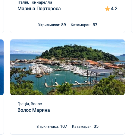
Італія, Тоннарелла
Марина Портороса
4.2
89
57
Вітрильники:
Катамаран:
Греція, Волос
Волос Марина
107
35
Вітрильники:
Катамаран: