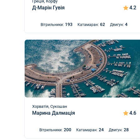
Греція, Корфу
Д-Марін Гувія
4.2
193
62
4
Вітрильники:
Катамаран:
Двигун:
Хорватія, Сукошан
Марина Далмація
4.6
200
24
28
Вітрильники:
Катамаран:
Двигун: