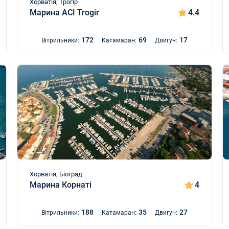
Хорватія, Трогір
Марина ACI Trogir
4.4
172
69
17
Вітрильники:
Катамаран:
Двигун:
Хорватія, Біоград
Марина Корнаті
4
188
35
27
Вітрильники:
Катамаран:
Двигун: