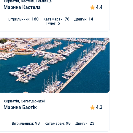
Хорватія, Кастель Гоміліца
Марина Кастела
4.4
160
78
14
Вітрильники:
Катамаран:
Двигун:
5
Гулет:
Хорватія, Сегет Донджі
Марина Баотік
4.3
98
98
23
Вітрильники:
Катамаран:
Двигун: