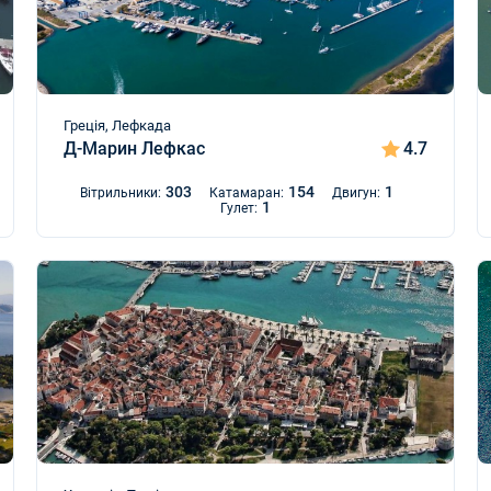
Греція, Лефкада
Д-Марин Лефкас
4.7
303
154
1
Вітрильники:
Катамаран:
Двигун:
1
Гулет: