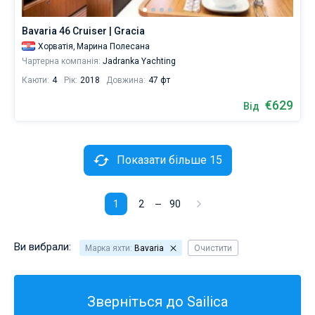
Bavaria 46 Cruiser | Gracia
Хорватія,
Марина Полесана
Чартерна компанія:
Jadranka Yachting
Каюти:
4
Рік:
2018
Довжина:
47 фт
€629
Від
Показати більше 15
1
2
90
Ви вибрали:
Марка яхти:
Bavaria
Очистити
Зверніться до Sailica