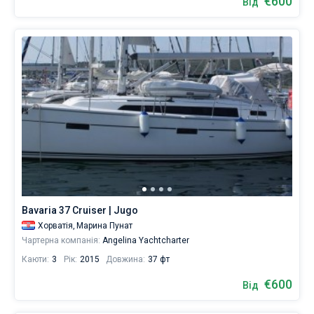
€600
Від
Bavaria 37 Cruiser | Jugo
Хорватія,
Марина Пунат
Чартерна компанія:
Angelina Yachtcharter
Каюти:
3
Рік:
2015
Довжина:
37 фт
€600
Від