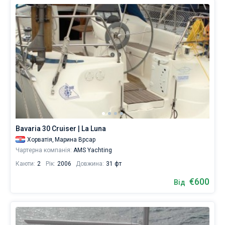
Bavaria 30 Cruiser | La Luna
Хорватія,
Марина Врсар
Чартерна компанія:
AMS Yachting
Каюти:
2
Рік:
2006
Довжина:
31 фт
€600
Від