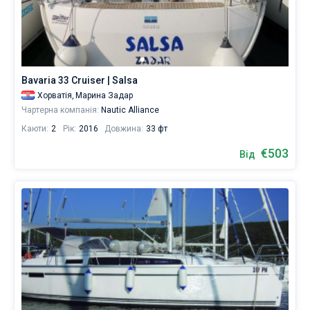
Без шкіпера
Зі шкіпером
Bavaria 33 Cruiser | Salsa
Хорватія,
Марина Задар
Показати результати(1345)
Чартерна компанія:
Nautic Alliance
Каюти:
2
Рік:
2016
Довжина:
33 фт
€503
Від