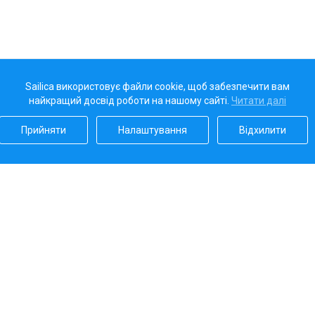
Sailica використовує файли cookie, щоб забезпечити вам
найкращий досвід роботи на нашому сайті.
Читати далі
Прийняти
Налаштування
Відхилити
Наш рейтинг
5.0
Платіжні системи