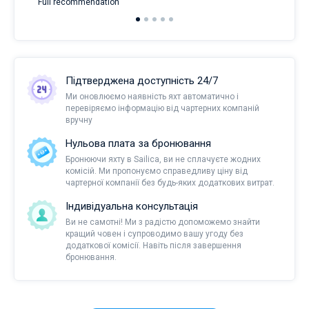
Full recommendation
over
Підтверджена доступність 24/7
Ми оновлюємо наявність яхт автоматично і
перевіряємо інформацію від чартерних компаній
вручну
Нульова плата за бронювання
Бронюючи яхту в Sailica, ви не сплачуєте жодних
комісій. Ми пропонуємо справедливу ціну від
чартерної компанії без будь-яких додаткових витрат.
Індивідуальна консультація
Ви не самотні! Ми з радістю допоможемо знайти
кращий човен і супроводимо вашу угоду без
додаткової комісії. Навіть після завершення
бронювання.