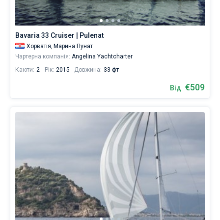
Bavaria 33 Cruiser | Pulenat
Хорватія,
Марина Пунат
Чартерна компанія:
Angelina Yachtcharter
Каюти:
2
Рік:
2015
Довжина:
33 фт
€509
Від