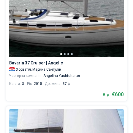
Bavaria 37 Cruiser | Angelic
Хорватія,
Марина Сангулін
Чартерна компанія:
Angelina Yachtcharter
Каюти:
3
Рік:
2015
Довжина:
37 фт
€600
Від