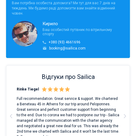
Вам потрібна особиста допомога? Ми тут для вас 7 днів на
тиждень. Ми будемо раді допомогти вам знайти відмінний
човен.
Кирило
Ваш особистий путівник по вітрильному
спорту
+380 (93) 4661696
booking@sailica.com
Відгуки про Sailica
Rinke Tiegel
Kyl
Full recommendation. Great service & support. We chartered
I to
a Beneteau 45 in Athens for our trip around Peloponnes.
rent
ve.
Great service and perfect customer support from beginning
with
t
to the end. Due to corona we had to postpone our trip - Sailica
my 
managed all the communication with the charter agency
com
and negotiated a great new deal for us. This was already the
rece
2nd time we charted with Sailica and it won't be the last time.
mari