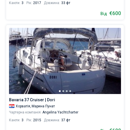
Каюти:
3
Рік:
2017
Довжина:
33 фт
€600
Від
Bavaria 37 Cruiser | Dori
Хорватія,
Марина Пунат
Чартерна компанія:
Angelina Yachtcharter
Каюти:
3
Рік:
2015
Довжина:
37 фт