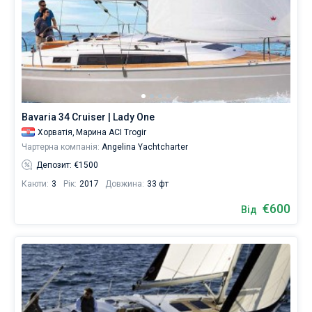
Bavaria 34 Cruiser | Lady One
Хорватія,
Марина ACI Trogir
Чартерна компанія:
Angelina Yachtcharter
Депозит: €1500
Каюти:
3
Рік:
2017
Довжина:
33 фт
€600
Від