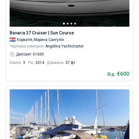
Bavaria 37 Cruiser | Sun Course
Хорватія,
Марина Сангулін
Чартерна компанія:
Angelina Yachtcharter
Депозит: €1500
Каюти:
3
Рік:
2014
Довжина:
37 фт
€600
Від