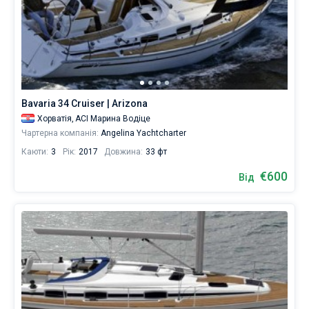
Bavaria 34 Cruiser | Arizona
Хорватія,
ACI Марина Водіце
Чартерна компанія:
Angelina Yachtcharter
Каюти:
3
Рік:
2017
Довжина:
33 фт
€600
Від