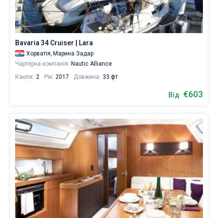
Bavaria 34 Cruiser | Lara
Хорватія,
Марина Задар
Чартерна компанія:
Nautic Alliance
Каюти:
2
Рік:
2017
Довжина:
33 фт
€603
Від