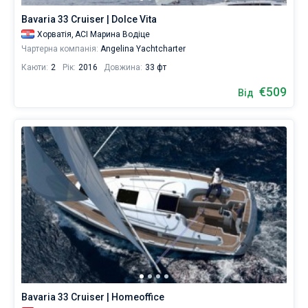
Bavaria 33 Cruiser | Dolce Vita
Хорватія,
ACI Марина Водіце
Чартерна компанія:
Angelina Yachtcharter
Каюти:
2
Рік:
2016
Довжина:
33 фт
€509
Від
Bavaria 33 Cruiser | Homeoffice