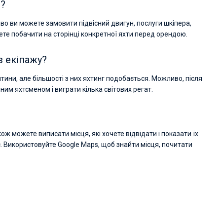
и?
во ви можете замовити підвісний двигун, послуги шкіпера,
ете побачити на сторінці конкретної яхти перед орендою.
з екіпажу?
тини, але більшості з них яхтинг подобається. Можливо, після
им яхтсменом і виграти кілька світових регат.
ож можете виписати місця, які хочете відвідати і показати їх
с. Використовуйте Google Maps, щоб знайти місця, почитати