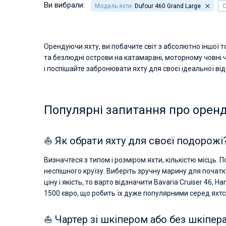
Ви вибрали:
Модель яхти:
Dufour 460 Grand Large
О
Орендуючи яхту, ви побачите світ з абсолютно іншої 
та безлюдні острови на катамарані, моторному човні 
і поспішайте забронювати яхту для своєї ідеальної від
Популярні запитання про оренд
⛵ Як обрати яхту для своєї подорожі
Визначтеся з типом і розміром яхти, кількістю місць. 
неспішного круїзу. Виберіть зручну марину для початк
ціну і якість, то варто відзначити Bavaria Cruiser 46, 
1500 євро, що робить їх дуже популярними серед яхтс
⛵ Чартер зі шкіпером або без шкіпер