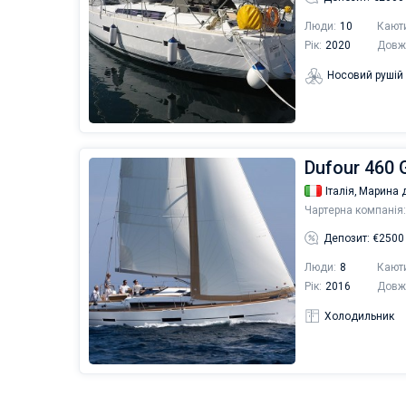
Люди:
10
Кают
Рік:
2020
Довж
Носовий рушій
Dufour 460 
Італія,
Марина д
Чартерна компанія:
Депозит: €2500
Люди:
8
Кают
Рік:
2016
Довж
Холодильник