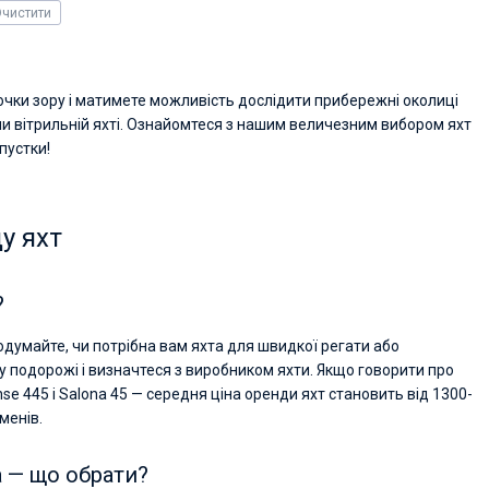
Excellent trip to Croatia! The trip was organized
чистити
an excellent level since the very beginning - fro
the yacht search to the trip itself. The team was
fast and responsive. Highly recommended to
everyone who wants to hang out with family on 
точки зору і матимете можливість дослідити прибережні околиці
beautiful yacht or catamaran!
чи вітрильній яхті. Ознайомтеся з нашим величезним вибором яхт
пустки!
у яхт
?
Подумайте, чи потрібна вам яхта для швидкої регати або
у подорожі і визначтеся з виробником яхти. Якщо говорити про
Hanse 445 і Salona 45 — середня ціна оренди яхт становить від 1300-
менів.
а — що обрати?