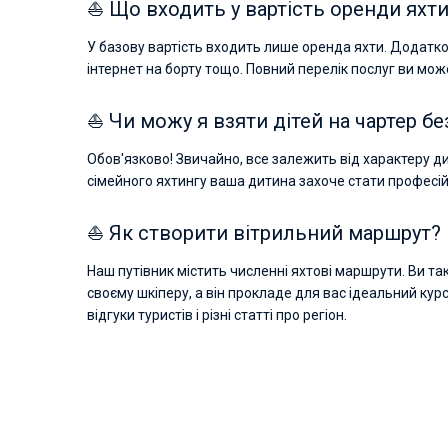
⛵ Що входить у вартість оренди яхт
У базову вартість входить лише оренда яхти. Додатко
інтернет на борту тощо. Повний перелік послуг ви мож
⛵ Чи можу я взяти дітей на чартер бе
Обов'язково! Звичайно, все залежить від характеру ди
сімейного яхтингу ваша дитина захоче стати професійн
⛵ Як створити вітрильний маршрут?
Наш путівник містить численні яхтові маршрути. Ви так
своєму шкіперу, а він прокладе для вас ідеальний кур
відгуки туристів і різні статті про регіон.