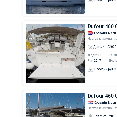
Dufour 460 G
Хорватія,
Мари
Чартерна компанія:
Депозит: €2000
Люди:
10
Кают
Рік:
2017
Довж
Носовий рушій
Dufour 460 G
Хорватія,
Мари
Чартерна компанія:
Депозит: €2000