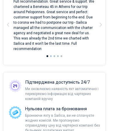
 on
Full recommendation. Great service & support. We
I took Dufour Gr
m
chartered a Beneteau 45 in Athens for our trip
online yacht ren
around Peloponnes. Great service and perfect
use their mobile
customer support from beginning to the end. Due
quantity of boat
a
to corona we had to postpone our trip - Sailica
Their managers
managed all the communication with the charter
communication w
agency and negotiated a great new deal for us.
pleasant to rece
This was already the 2nd time we charted with
transfer from air
Sailica and it won't be the last time. Full
and appreciate t
recommendation
Підтверджена доступність 24/7
Ми оновлюємо наявність яхт автоматично і
перевіряємо інформацію від чартерних
компаній вручну
Нульова плата за бронювання
Бронюючи яхту в Sailica, ви не сплачуєте
жодних комісій. Ми пропонуємо
справедливу ціну від чартерної компанії без
будь-яких додаткових витрат.