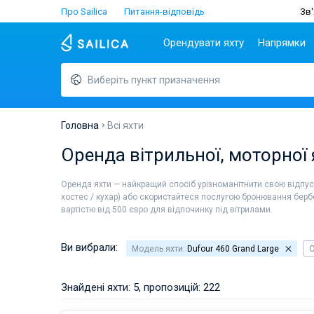
Про Sailica
Питання-відповідь
Зв'
Орендувати яхту
Напрямки
Виберіть пункт призначення
Популярні країни
Хорватія
Чартер
Греція
Хорватія
Задар
Афіни
Lifestyle
Греція
Дубровник
Лефкада
Головна
Всі яхти
Італія
Спліт
Волос
ТОП
Оренда вітрильної, моторної
Туреччина
Біоград
Корфу
Люди
Іспанія
Трогір
Лавріон
Оренда яхти — найкращий спосіб урізноманітнити свою відпус
Франція
хостес / кухар) або скористайтеся послугою бронювання берб
вартістю від 500 євро для відпочинку під вітрилами.
Сейшели
Британські Віргінські
острови
Ви вибрали:
Модель яхти:
Dufour 460 Grand Large
О
Мартініка
Багами
Знайдені яхти: 5, пропозицій: 222