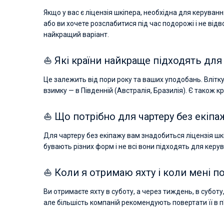
Якщо у вас є ліцензія шкіпера, необхідна для керуван
або ви хочете розслабитися під час подорожі і не від
найкращий варіант.
⛵ Які країни найкраще підходять для 
Це залежить від пори року та ваших уподобань. Влітку 
взимку — в Південній (Австралія, Бразилія). Є також к
⛵ Що потрібно для чартеру без екіпа
Для чартеру без екіпажу вам знадобиться ліцензія шк
бувають різних форм і не всі вони підходять для керув
⛵ Коли я отримаю яхту і коли мені по
Ви отримаєте яхту в суботу, а через тиждень, в суботу,
але більшість компаній рекомендують повертати її в п