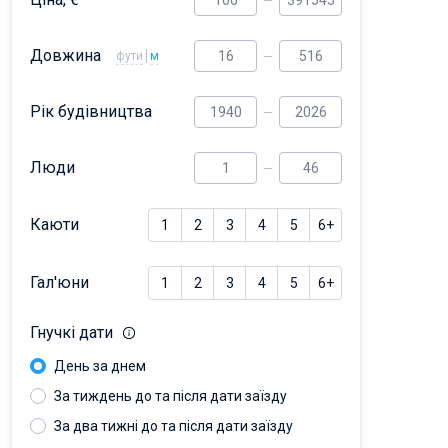
Довжина
фути
м
Рік будівництва
Люди
Каюти
1
2
3
4
5
6+
Гал'юни
1
2
3
4
5
6+
Гнучкі дати
День за днем
За тиждень до та після дати заїзду
За два тижні до та після дати заїзду