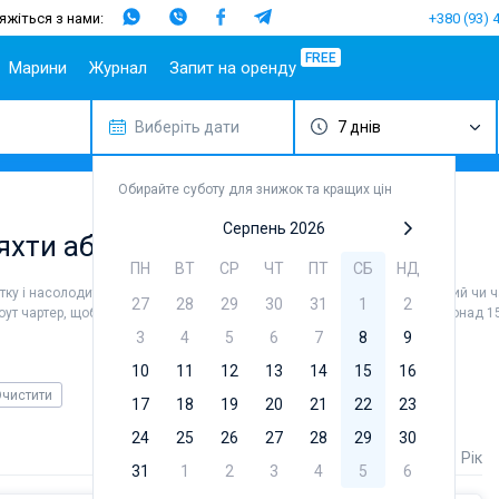
яжіться з нами:
+380 (93) 
FREE
Марини
Журнал
Запит на оренду
Виберіть дати
7 днів
Популярні
Іспанія
Португалія
Популярні
Італія
Популяр
Ту
напрямки
марини
бренди
Майорка
Азорські
Сицилія
Ма
Спліт
острови
Марина Алімос
Beneteau
Обирайте суботу для знижок та кращих цін
Ібіца
Сардинія
Геч
Шибеник
Мадейра
D-Marin Лефкас
Jeanneau
Канарські
Салерно
Фет
Серпень 2026
 яхти або катамарану
Задар
острови
Марина Далмація
Bavaria
Неаполь
Бо
ПН
ВТ
СР
ЧТ
ПТ
СБ
НД
Сардинія
Гран-
D-Marin Гувія
Dufour
Амальфі
Канарія
тку і насолодитися незабутніми морськими краєвидами. Найміть повний чи ча
Сицилія
Марина Баотік
Elan
27
28
29
30
31
1
2
оут чартер, щоб особисто керувати човном. Наша база даних містить понад 1
Тенеріфе
Ібіца
Марина Мандаліна
Hanse
3
4
5
6
7
8
9
Балеарські
Афіни
Марина Корнаті
Excess
острови
10
11
12
13
14
15
16
Лефкада
Марина Кастела
Lagoon
чистити
17
18
19
20
21
22
23
Корфу
ACI Марина
Bali
Дубровник
Регіон Мугла
Fountaine P
24
25
26
27
28
29
30
Марина Веруда
Ціна
Довжина
Рік
Leopard
31
1
2
3
4
5
6