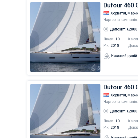
Dufour 460 
Хорватія,
Марин
Чартерна компанія:
Депозит: €2000
Люди:
10
Кают
Рік:
2018
Довж
Носовий рушій
Dufour 460 
Хорватія,
Марин
Чартерна компанія:
Депозит: €2000
Люди:
10
Кают
Рік:
2018
Довж
Носовий рушій