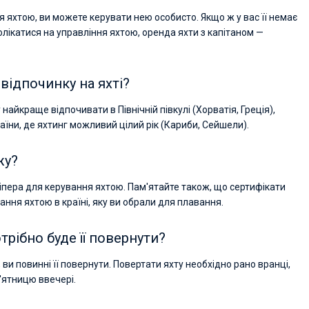
ня яхтою, ви можете керувати нею особисто. Якщо ж у вас її немає
волікатися на управління яхтою, оренда яхти з капітаном —
відпочинку на яхті?
найкраще відпочивати в Північній півкулі (Хорватія, Греція),
раїни, де яхтинг можливий цілий рік (Кариби, Сейшели).
жу?
іпера для керування яхтою. Пам'ятайте також, що сертифікати
ання яхтою в країні, яку ви обрали для плавання.
трібно буде її повернути?
 ви повинні її повернути. Повертати яхту необхідно рано вранці,
'ятницю ввечері.