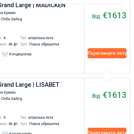
Grand Large | MADICKEN
€1613
а Кремік
Від
Chilla Sailing
и:
4
Тип:
вітрильна яхта
ина:
46 фт
Грот:
Повна обрешетка
Переглянути яхту
Кондиціонер
Grand Large | LISABET
€1613
а Кремік
Від
Chilla Sailing
и:
4
Тип:
вітрильна яхта
ина:
46 фт
Грот:
Повна обрешетка
Переглянути яхту
Кондиціонер