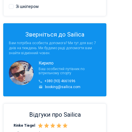
Зі шкіпером
Зверніться до Sailica
Вам потрібна особиста допомога? Ми тут для вас 7
днів на тиждень. Ми будемо раді допомогти вам
знайти відмінний човен.
Кирило
Ваш особистий путівник по
вітрильному спорту
+380 (93) 4661696
booking@sailica.com
Відгуки про Sailica
Rinke Tiegel
Kyle Redstone