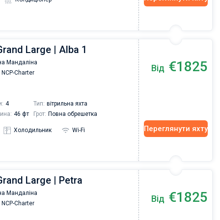
rand Large | Alba 1
€1825
на Мандаліна
Від
NCP-Charter
и:
4
Тип:
вітрильна яхта
ина:
46 фт
Грот:
Повна обрешетка
Переглянути яхту
Холодильник
Wi-Fi
rand Large | Petra
€1825
на Мандаліна
Від
NCP-Charter