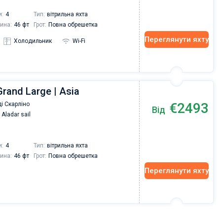
и:
4
Тип:
вітрильна яхта
ина:
46 фт
Грот:
Повна обрешетка
Переглянути яхту
Холодильник
Wi-Fi
Grand Large | Asia
€2493
і Скарліно
Від
Aladar sail
и:
4
Тип:
вітрильна яхта
ина:
46 фт
Грот:
Повна обрешетка
Переглянути яхту
Vadim Rogovskiy