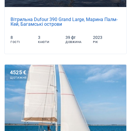
Вітрильна Dufour 390 Grand Large, Марина Палм-
Кей, Багамські острови
8
3
39 фт
2023
ГОСТІ
КАЮТИ
ДОВЖИНА
РІК
4525 €
ЩОТИЖНЯ