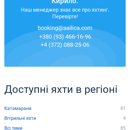
Кирило.
Наш менеджер знає все про яхтинг.
Перевірте!
booking@sailica.com
+380 (93) 466-16-96
+4 (372) 088-25-06
Доступні яхти в регіоні
Катамарани
81
Вітрильні яхти
4
Всі теми
85