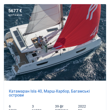
5677 €
ЩОТИЖНЯ
Катамаран Isla 40, Марш-Харбор, Багамські
острови
6
3
39 фт
2022