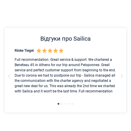
Відгуки про Sailica
Rinke Tiegel
Kyl
nt
Full recommendation. Great service & support. We chartered a
I t
ip
Beneteau 45 in Athens for our trip around Peloponnes. Great
ren
ed
service and perfect customer support from beginning to the end.
fai
l
Due to corona we had to postpone our trip - Sailica managed all
par
the communication with the charter agency and negotiated a
com
great new deal for us. This was already the 2nd time we charted
a s
with Sailica and it won't be the last time. Full recommendation
did
ser