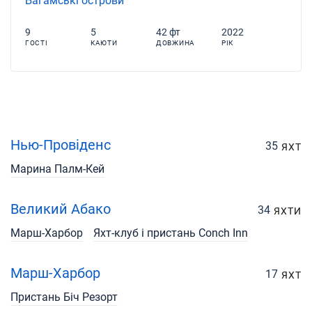
Багамські острови
9
5
42 фт
2022
ГОСТІ
КАЮТИ
ДОВЖИНА
РІК
Нью-Провіденс
35
ЯХТ
Марина Палм-Кей
Великий Абако
34
ЯХТИ
Марш-Харбор
Яхт-клуб і пристань Conch Inn
Марш-Харбор
17
ЯХТ
Пристань Біч Резорт