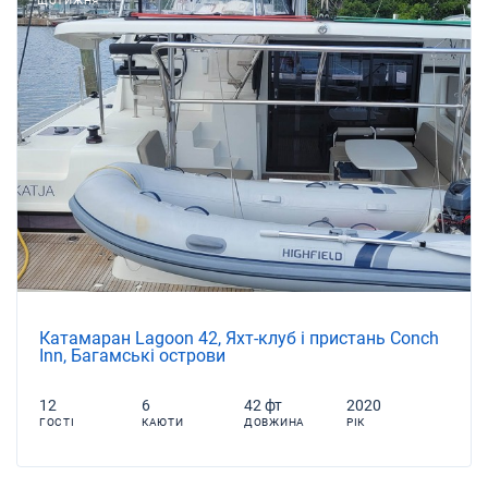
ЩОТИЖНЯ
Катамаран Lagoon 42, Яхт-клуб і пристань Conch
Inn, Багамські острови
12
6
42 фт
2020
ГОСТІ
КАЮТИ
ДОВЖИНА
РІК