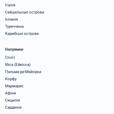
Італія
Сейшельські острови
Іспанія
Туреччина
Карибські острови
Напрямки
Спліт
Ібіса (Ейвісса)
Пальма-де-Майорка
Корфу
Мармарис
Афіни
Сицилія
Сардинія