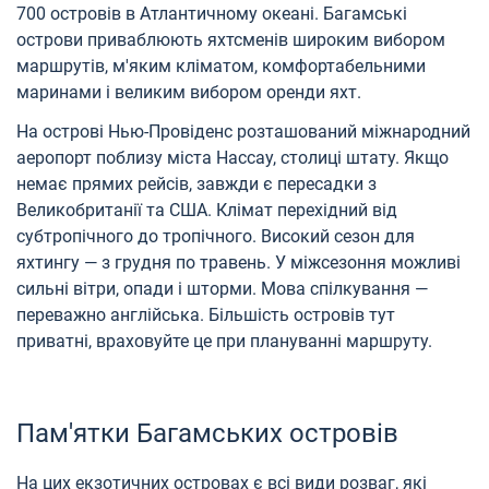
700 островів в Атлантичному океані. Багамські
острови приваблюють яхтсменів широким вибором
маршрутів, м'яким кліматом, комфортабельними
маринами і великим вибором оренди яхт.
На острові Нью-Провіденс розташований міжнародний
аеропорт поблизу міста Нассау, столиці штату. Якщо
немає прямих рейсів, завжди є пересадки з
Великобританії та США. Клімат перехідний від
субтропічного до тропічного. Високий сезон для
яхтингу — з грудня по травень. У міжсезоння можливі
сильні вітри, опади і шторми. Мова спілкування —
переважно англійська. Більшість островів тут
приватні, враховуйте це при плануванні маршруту.
Пам'ятки Багамських островів
На цих екзотичних островах є всі види розваг, які