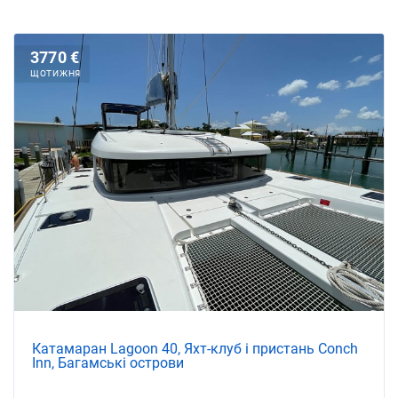
3770 €
ЩОТИЖНЯ
Катамаран Lagoon 40, Яхт-клуб і пристань Conch
Inn, Багамські острови