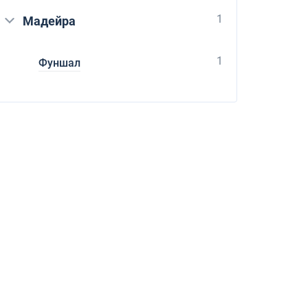
1
Мадейра
1
Фуншал