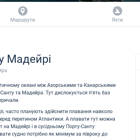
Маршрути
Яхти
у Мадейрі
йра
нтичному океані між Азорськими та Канарськими
Санту та Мадейра. Тут дислокується п'ять баз
причали.
рі, часто планують здійснити плавання навколо
перед перетином Атлантики. А плавати тут можна
т на Мадейрі і в сусідньому Порту-Санту
ати судно потрібно як мінімум за півроку до