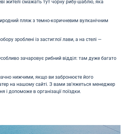
еві жителі смажать тут чорну рибу-шаблю, яка
природний пляж з темно-коричневим вулканічним
обору зроблені із застиглої лави, а на стелі —
Особливо зачаровує рибний відділ: там дуже багато
значно нижчими, якщо ви забронюєте його
атер на нашому сайті. З вами зв'яжеться менеджер
ння і допоможе в організації поїздки.