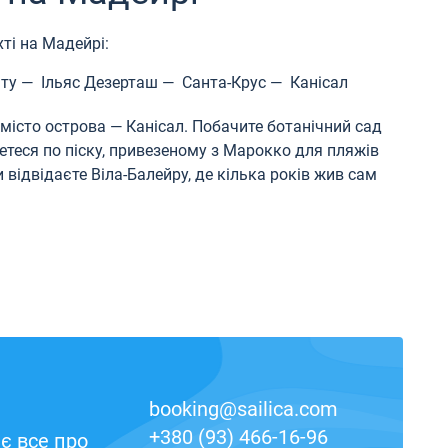
ті на Мадейрі:
ту — Ільяс Дезерташ — Санта-Крус — Канісал
місто острова — Канісал. Побачите ботанічний сад
етеся по піску, привезеному з Марокко для пляжів
відвідаєте Віла-Балейру, де кілька років жив сам
booking@sailica.com
+380 (93) 466-16-96
є все про