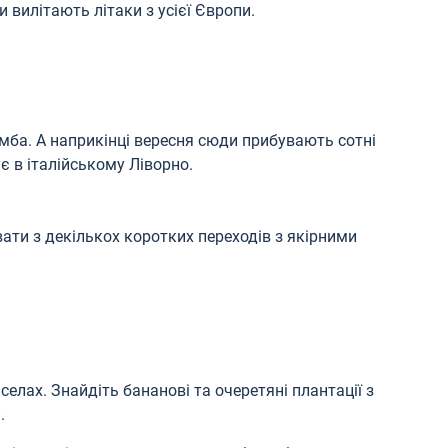
 вилітають літаки з усієї Європи.
мба. А наприкінці вересня сюди прибувають сотні
ує в італійському Ліворно.
ти з декількох коротких переходів з якірними
селах. Знайдіть бананові та очеретяні плантації з
.