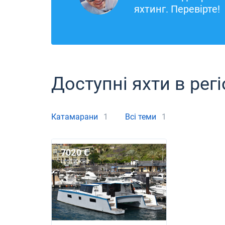
яхтинг. Перевірте!
Доступні яхти в регі
Катамарани
1
Всі теми
1
7020 €
ЩОТИЖНЯ