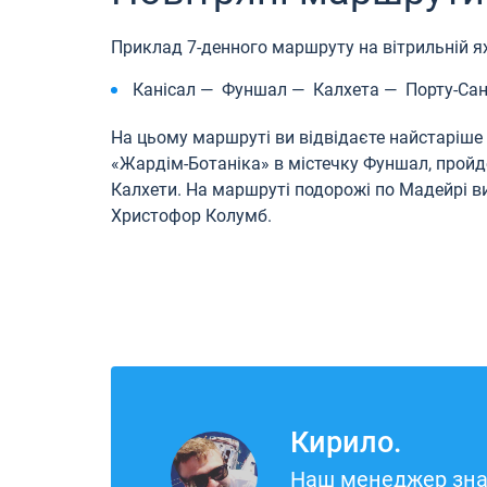
Приклад 7-денного маршруту на вітрильній ях
Канісал — Фуншал — Калхета — Порту-Сан
На цьому маршруті ви відвідаєте найстаріше 
«Жардім-Ботаніка» в містечку Фуншал, пройд
Калхети. На маршруті подорожі по Мадейрі ви 
Христофор Колумб.
Кирило.
Наш менеджер зна