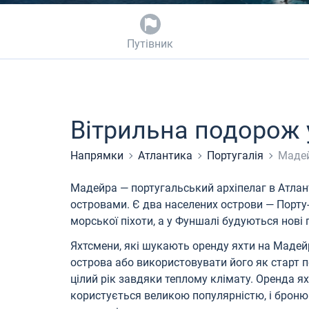
Путівник
Вітрильна подорож 
Напрямки
Атлантика
Португалія
Маде
Мадейра — португальський архіпелаг в Атла
островами. Є два населених острови — Порту-
морської піхоти, а у Фуншалі будуються нові 
Яхтсмени, які шукають оренду яхти на Мадей
острова або використовувати його як старт 
цілий рік завдяки теплому клімату. Оренда ях
користується великою популярністю, і бронюв