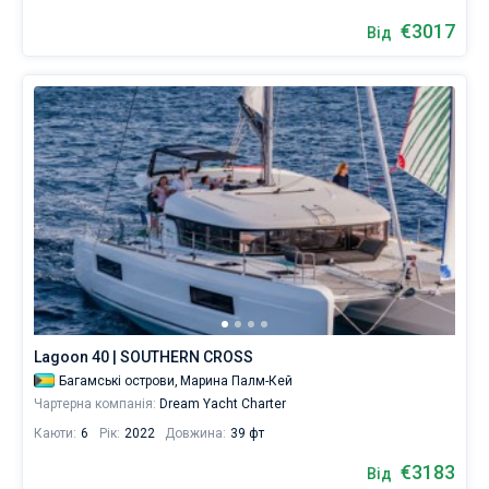
€3017
Від
Lagoon 40 | SOUTHERN CROSS
Багамські острови,
Марина Палм-Кей
Чартерна компанія:
Dream Yacht Charter
Каюти:
6
Рік:
2022
Довжина:
39 фт
€3183
Від