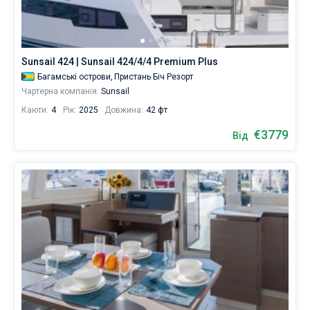
Sunsail 424 | Sunsail 424/4/4 Premium Plus
Багамські острови,
Пристань Біч Резорт
Чартерна компанія:
Sunsail
Каюти:
4
Рік:
2025
Довжина:
42 фт
€3779
Від