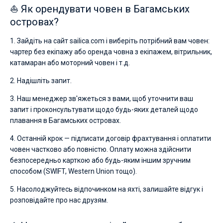
⛵ Як орендувати човен в Багамських
островах?
1. Зайдіть на сайт sailica.com і виберіть потрібний вам човен:
чартер без екіпажу або оренда човна з екіпажем, вітрильник,
катамаран або моторний човен і т.д.
2. Надішліть запит.
3. Наш менеджер зв'яжеться з вами, щоб уточнити ваш
запит і проконсультувати щодо будь-яких деталей щодо
плавання в Багамських островах.
4. Останній крок — підписати договір фрахтування і оплатити
човен частково або повністю. Оплату можна здійснити
безпосередньо карткою або будь-яким іншим зручним
способом (SWIFT, Western Union тощо).
5. Насолоджуйтесь відпочинком на яхті, залишайте відгук і
розповідайте про нас друзям.