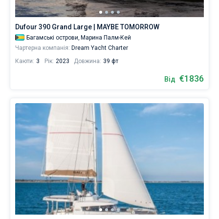
щоб
самостійно
Без шкіпера
здійснити
Dufour 390 Grand Large | MAYBE TOMORROW
подорож
Зі шкіпером
Багамські острови,
Марина Палм-Кей
в
Чартерна компанія:
Dream Yacht Charter
Багамських
островах.
Каюти:
3
Рік:
2023
Довжина:
39 фт
Показати результати(81)
Наша
база
€1836
Від
даних
для
бронювання
яхт
містить
81
човнів,
починаючи
від
1746
€
для
вітрильного
відпочинку
та
незабутньої