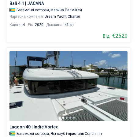
Bali 4.1 | JACANA
подорожі.
Багамські острови,
Марина Палм-Кей
Поруч
Чартерна компанія:
Dream Yacht Charter
Нью-
Каюти:
4
Рік:
2020
Довжина:
41 фт
Провіденс
,
Великий
€2520
Від
Абако
,
Марш-
Харбор
.
Lagoon 40 | Indie Vortex
Багамські острови,
Яхт-клуб і пристань Conch Inn