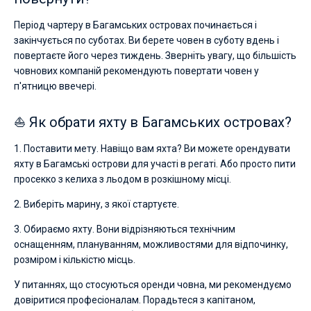
Період чартеру в Багамських островах починається і
закінчується по суботах. Ви берете човен в суботу вдень і
повертаєте його через тиждень. Зверніть увагу, що більшість
човнових компаній рекомендують повертати човен у
п'ятницю ввечері.
⛵ Як обрати яхту в Багамських островах?
1. Поставити мету. Навіщо вам яхта? Ви можете орендувати
яхту в Багамські острови для участі в регаті. Або просто пити
просекко з келиха з льодом в розкішному місці.
2. Виберіть марину, з якої стартуєте.
3. Обираємо яхту. Вони відрізняються технічним
оснащенням, плануванням, можливостями для відпочинку,
розміром і кількістю місць.
У питаннях, що стосуються оренди човна, ми рекомендуємо
довіритися професіоналам. Порадьтеся з капітаном,