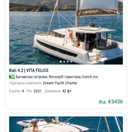
Bali 4.2 | VITA FELICE
Багамські острови,
Яхт-клуб і пристань Conch Inn
Чартерна компанія:
Dream Yacht Charter
Каюти:
4
Рік:
2021
Довжина:
42 фт
€3436
Від