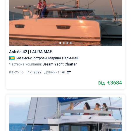
Astréa 42 | LAURA MAE
Багамські острови,
Марина Палм-Кей
Чартерна компанія:
Dream Yacht Charter
Каюти:
6
Рік:
2022
Довжина:
41 фт
€3684
Від