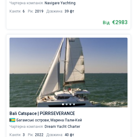
Чартерна компанія:
Navigare Yachting
Каюти:
6
Рік:
2019
Довжина:
39 фт
€2983
Від
Bali Catspace | PÜRRSEVERANCE
Багамські острови,
Марина Палм-Кей
Чартерна компанія:
Dream Yacht Charter
Каюти:
3
Рік:
2022
Довжина:
40 фт