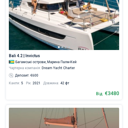
Bali 4.2 | Invictus
Багамські острови,
Марина Палм-Кей
Чартерна компанія:
Dream Yacht Charter
Депозит: €600
Каюти:
5
Рік:
2021
Довжина:
42 фт
€3480
Від