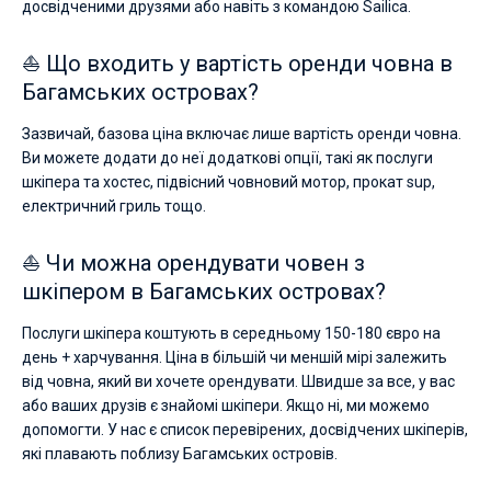
досвідченими друзями або навіть з командою Sailica.
⛵ Що входить у вартість оренди човна в
Багамських островах?
Зазвичай, базова ціна включає лише вартість оренди човна.
Ви можете додати до неї додаткові опції, такі як послуги
шкіпера та хостес, підвісний човновий мотор, прокат sup,
електричний гриль тощо.
⛵ Чи можна орендувати човен з
шкіпером в Багамських островах?
Послуги шкіпера коштують в середньому 150-180 євро на
день + харчування. Ціна в більшій чи меншій мірі залежить
від човна, який ви хочете орендувати. Швидше за все, у вас
або ваших друзів є знайомі шкіпери. Якщо ні, ми можемо
допомогти. У нас є список перевірених, досвідчених шкіперів,
які плавають поблизу Багамських островів.