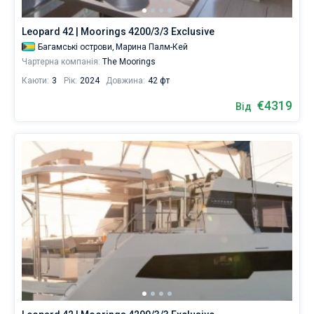
Leopard 42 | Moorings 4200/3/3 Exclusive
Багамські острови,
Марина Палм-Кей
Чартерна компанія:
The Moorings
Каюти:
3
Рік:
2024
Довжина:
42 фт
€4319
Від