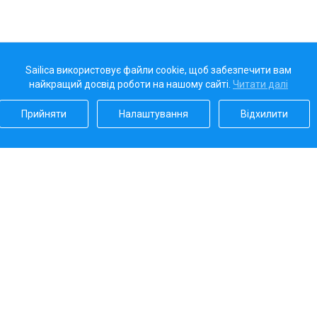
Sailica використовує файли cookie, щоб забезпечити вам
найкращий досвід роботи на нашому сайті.
Читати далі
Прийняти
Налаштування
Відхилити
Наш рейтинг
5.0
Платіжні системи