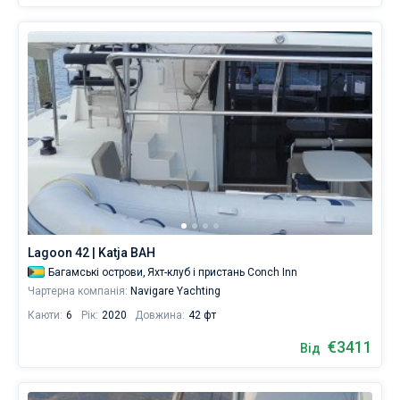
Lagoon 42 | Katja BAH
Багамські острови,
Яхт-клуб і пристань Conch Inn
Чартерна компанія:
Navigare Yachting
Каюти:
6
Рік:
2020
Довжина:
42 фт
€3411
Від