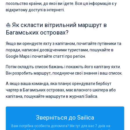
посольство країни, до якої ви їдете. Вся ця інформація є у
відкритому доступі в інтернеті.
⛵ Як скласти вітрильний маршрут в
Багамських островах?
Якщо ви орендуєте яхту з капітаном, почитайте путівники та
поради, написані досвідченими туристами, пошукайте в
Google Maps і почитайте статті про регіон.
Потім складіть список бажань і покажіть його капітану яхти.
Він розробить маршрут, поєднуючи свої знання і ваш список.
А якщо ваша команда, яка планує орендувати бербоут
чартер в Багамських островах, має власного шкіпера або
капітана, пошукайте маршрути в журналі Sailica.
Зверніться до Sailica
Вам потрібна особиста допомога? Ми тут для вас 7 днів на