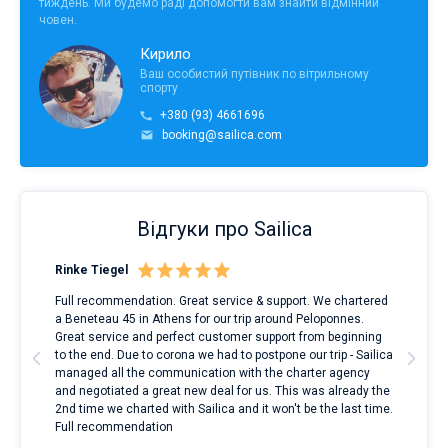
тиждень. Ми будемо раді допомогти вам знайти відмінний
човен.
Кирило
Ваш особистий путівник по вітрильному
спорту
+380 (93) 4661696
booking@sailica.com
Відгуки про Sailica
Rinke Tiegel
Kyl
Full recommendation. Great service & support. We chartered
I to
a Beneteau 45 in Athens for our trip around Peloponnes.
rent
ve.
Great service and perfect customer support from beginning
with
t
to the end. Due to corona we had to postpone our trip - Sailica
my 
managed all the communication with the charter agency
com
and negotiated a great new deal for us. This was already the
rece
2nd time we charted with Sailica and it won't be the last time.
mari
Full recommendation
over