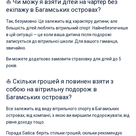
⛵ Чи можу я взяти дітей на чартер без
екіпажу в Багамських островах?
Так, безумовно. Це залежить від характеру дитини, але
більшість дітей люблять вітрильний спорт. Найнебезпечніше
в цій ситуації — це коли ваша дитина після подорожі
записується до вітрильної школи. Для вашого гаманця,
звичайно.
Ви можете додатково замовити страховку для дітей до 5
років.
⛵ Скільки грошей я повинен взяти з
собою на вітрильну подорож в
Багамських островах?
Все залежить від виду вітрильного спорту в Багамських
островах, від компанії, з якою ви вирішили подорожувати, від
рівня доходу тощо.
Порада Sailica: беріть стільки грошей, скільки рекомендує