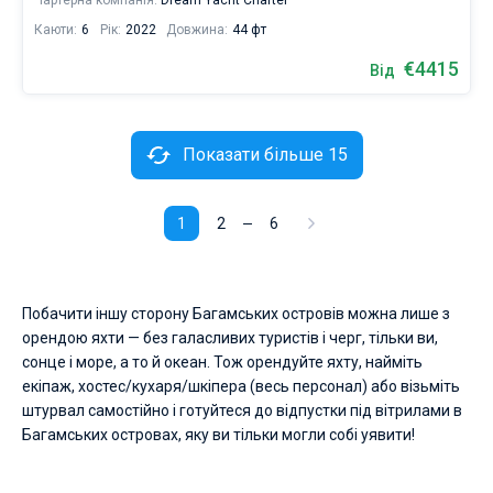
Чартерна компанія:
Dream Yacht Charter
Каюти:
6
Рік:
2022
Довжина:
44 фт
€4415
Від
Показати більше 15
1
2
6
Побачити іншу сторону Багамських островів можна лише з
орендою яхти — без галасливих туристів і черг, тільки ви,
сонце і море, а то й океан. Тож орендуйте яхту, найміть
екіпаж, хостес/кухаря/шкіпера (весь персонал) або візьміть
штурвал самостійно і готуйтеся до відпустки під вітрилами в
Багамських островах, яку ви тільки могли собі уявити!