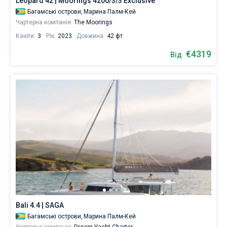
Leopard 42 | Moorings 4200/3/3 Exclusive
Багамські острови,
Марина Палм-Кей
Чартерна компанія:
The Moorings
Каюти:
3
Рік:
2023
Довжина:
42 фт
€4319
Від
Bali 4.4 | SAGA
Багамські острови,
Марина Палм-Кей