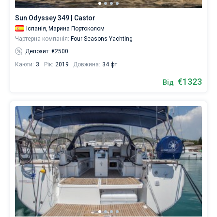
яхт,
катамаранів,
Sun Odyssey 349 | Castor
бербоутів
Іспанія,
Марина Портоколом
або
Чартерна компанія:
Four Seasons Yachting
чартерів
з
Депозит: €2500
повним
Каюти:
3
Рік:
2019
Довжина:
34 фт
екіпажем
—
€1323
Від
ви
напевно
знайдете
те,
що
шукаєте
для
своєї
наступної
захоплюючої
відпустки.
Поруч
Пальма-
де-
Майорка
,