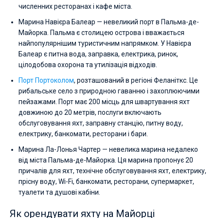
численних ресторанах і кафе міста.
Марина Навієра Балеар — невеликий порт в Пальма-де-
Майорка. Пальма є столицею острова і вважається
найпопулярнішим туристичним напрямком. У Навієра
Балеар є питна вода, заправка, електрика, ринок,
цілодобова охорона та утилізація відходів.
Порт Портоколом
, розташований в регіоні Феланіткс. Це
рибальське село з природною гаванню і захоплюючими
пейзажами. Порт має 200 місць для швартування яхт
довжиною до 20 метрів, послуги включають
обслуговування яхт, заправну станцію, питну воду,
електрику, банкомати, ресторани і бари.
Марина Ла-Лонья Чартер — невелика марина недалеко
від міста Пальма-де-Майорка. Ця марина пропонує 20
причалів для яхт, технічне обслуговування яхт, електрику,
прісну воду, Wi-Fi, банкомати, ресторани, супермаркет,
туалети та душові кабіни.
Як орендувати яхту на Майорці