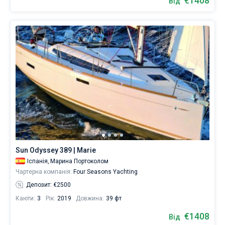
€1408
Від
Sun Odyssey 389 | Marie
Іспанія,
Марина Портоколом
Чартерна компанія:
Four Seasons Yachting
Депозит: €2500
Каюти:
3
Рік:
2019
Довжина:
39 фт
€1408
Від