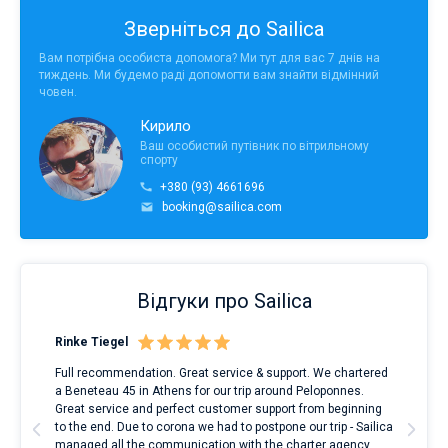
Зверніться до Sailica
Вам потрібна особиста допомога? Ми тут для вас 7 днів на
тиждень. Ми будемо раді допомогти вам знайти відмінний
човен.
Кирило
Ваш особистий путівник по вітрильному
спорту
+380 (93) 4661696
booking@sailica.com
Відгуки про Sailica
Rinke Tiegel
Kyl
Full recommendation. Great service & support. We chartered
I to
a Beneteau 45 in Athens for our trip around Peloponnes.
rent
ve.
Great service and perfect customer support from beginning
with
t
to the end. Due to corona we had to postpone our trip - Sailica
my 
managed all the communication with the charter agency
com