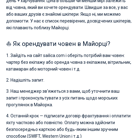
день + харчування. Ціна в більшій чи меншій мірі залежить
від човна, який ви хочете орендувати. Швидше за все, у вас
або ваших друзів є знайомі шкіпери. Якщо ні, ми можемо
допомогти. У нас є список перевірених, досвідчених шкіперів,
які плавають поблизу Майорці.
⛵ Як орендувати човен в Майорці?
1. Зайдіть на сайт sailica.com і оберіть потрібий вам човен:
чартер без екіпажу або оренда човна з екіпажем, вітрильник,
катамаран або моторний човен і т.д.
2. Надішліть запит.
3. Наш менеджер зв'яжеться з вами, щоб уточнити ваш
запит і проконсультувати з усіх питань щодо морських
прогулянок в Майорка.
4. Останній крок — підписати договір фрахтування і оплатити
яхту частково або повністю. Оплату можна здійснити
безпосередньо карткою або будь-яким іншим зручним
способом (SWIFT, Western Union і т.д.)