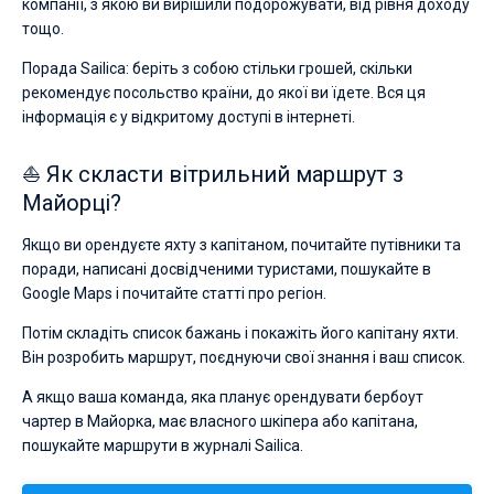
компанії, з якою ви вирішили подорожувати, від рівня доходу
тощо.
Порада Sailica: беріть з собою стільки грошей, скільки
рекомендує посольство країни, до якої ви їдете. Вся ця
інформація є у відкритому доступі в інтернеті.
⛵ Як скласти вітрильний маршрут з
Майорці?
Якщо ви орендуєте яхту з капітаном, почитайте путівники та
поради, написані досвідченими туристами, пошукайте в
Google Maps і почитайте статті про регіон.
Потім складіть список бажань і покажіть його капітану яхти.
Він розробить маршрут, поєднуючи свої знання і ваш список.
А якщо ваша команда, яка планує орендувати бербоут
чартер в Майорка, має власного шкіпера або капітана,
пошукайте маршрути в журналі Sailica.