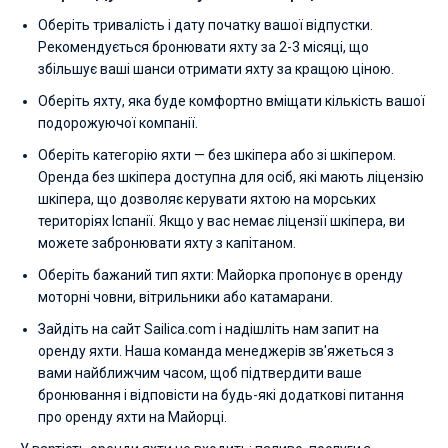
Оберіть тривалість і дату початку вашої відпустки.
Рекомендується бронювати яхту за 2-3 місяці, що
збільшує ваші шанси отримати яхту за кращою ціною.
Оберіть яхту, яка буде комфортно вміщати кількість вашої
подорожуючої компанії.
Оберіть категорію яхти — без шкіпера або зі шкіпером.
Оренда без шкіпера доступна для осіб, які мають ліцензію
шкіпера, що дозволяє керувати яхтою на морських
територіях Іспанії. Якщо у вас немає ліцензії шкіпера, ви
можете забронювати яхту з капітаном.
Оберіть бажаний тип яхти: Майорка пропонує в оренду
моторні човни, вітрильники або катамарани.
Зайдіть на сайт Sailica.com і надішліть нам запит на
оренду яхти. Наша команда менеджерів зв'яжеться з
вами найближчим часом, щоб підтвердити ваше
бронювання і відповісти на будь-які додаткові питання
про оренду яхти на Майорці.