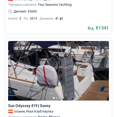
Чартерна компанія:
Four Seasons Yachting
Депозит: €3000
Каюти:
3
Рік:
2013
Довжина:
41 фт
€1341
Від
Sun Odyssey 419 | Sunny
Іспанія,
Реал Клуб Наутіко