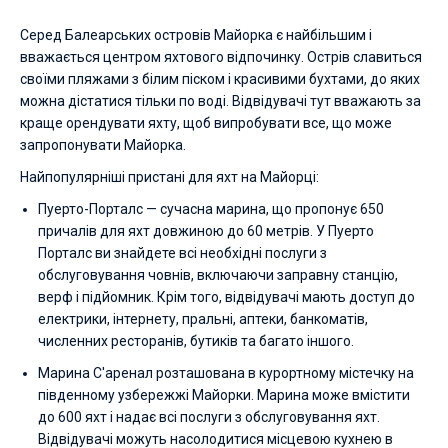
Серед Балеарських островів Майорка є найбільшим і
вважається центром яхтового відпочинку. Острів славиться
своїми пляжами з білим піском і красивими бухтами, до яких
можна дістатися тільки по воді. Відвідувачі тут вважають за
краще орендувати яхту, щоб випробувати все, що може
запропонувати Майорка.
Найпопулярніші пристані для яхт на Майорці:
Пуерто-Порталс — сучасна марина, що пропонує 650
причалів для яхт довжиною до 60 метрів. У Пуерто
Порталс ви знайдете всі необхідні послуги з
обслуговування човнів, включаючи заправну станцію,
верф і підйомник. Крім того, відвідувачі мають доступ до
електрики, інтернету, пральні, аптеки, банкоматів,
численних ресторанів, бутиків та багато іншого.
Марина С'аренал розташована в курортному містечку на
південному узбережжі Майорки. Марина може вмістити
до 600 яхт і надає всі послуги з обслуговування яхт.
Відвідувачі можуть насолодитися місцевою кухнею в