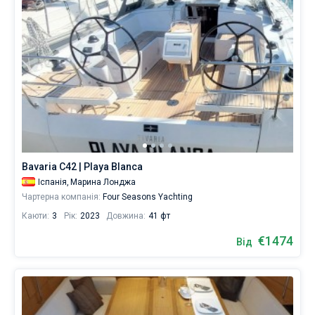
Bavaria C42 | Playa Blanca
Іспанія,
Марина Лонджа
Чартерна компанія:
Four Seasons Yachting
Каюти:
3
Рік:
2023
Довжина:
41 фт
€1474
Від