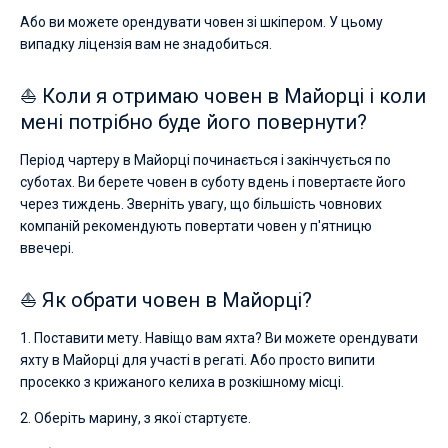
Або ви можете орендувати човен зі шкіпером. У цьому
випадку ліцензія вам не знадобиться.
⛵ Коли я отримаю човен в Майорці і коли
мені потрібно буде його повернути?
Період чартеру в Майорці починається і закінчується по
суботах. Ви берете човен в суботу вдень і повертаєте його
через тиждень. Зверніть увагу, що більшість човнових
компаній рекомендують повертати човен у п'ятницю
ввечері.
⛵ Як обрати човен в Майорці?
1. Поставити мету. Навіщо вам яхта? Ви можете орендувати
яхту в Майорці для участі в регаті. Або просто випити
просекко з крижаного келиха в розкішному місці.
2. Оберіть марину, з якої стартуєте.