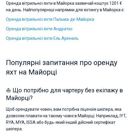
Оренда вітрильної яхти в Майорка зазвичай коштує 1201 €
на день. Найпопулярніші напрямки для яхтингу в Майорка є:
Оренда вітрильної яхти Пальма-де-Майорка
Оренда вітрильної яхти Андраткс
Оренда вітрильної яхти Ель Ареналь
Популярні запитання про оренду
яхт на Майорці
⛵ Що потрібно для чартеру без екіпажу в
Майорці?
Щоб орендувати човен, вам потрібна ліцензія шкіпера, яка
дозволяє плавати на такому човні в Майорці. Наприклад, IYT,
RYA, MYA, ISSA або будь-який інший дійсний сертифікат
шкіпера.