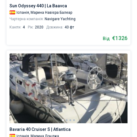
Андраткс
,
Sun Odyssey 440 | La Baavca
Ель
Іспанія,
Марина Навієра Балеар
Ареналь
,
Чартерна компанія:
Navigare Yachting
Портоколом
,
Полленса
.
Каюти:
4
Рік:
2020
Довжина:
43 фт
Всі...
€1326
Пальма-
Андраткс
Ель
Портоколом
Полленса
Кала-
Від
де-
Ареналь
д’Ор
Майорка
Bavaria 40 Cruiser S | Atlantica
Іспанія,
Марина Лонджа