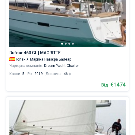
Dufour 460 GL | MAGRITTE
Іспанія,
Марина Навієра Балеар
Чартерна компанія:
Dream Yacht Charter
Каюти:
5
Рік:
2019
Довжина:
46 фт
€1474
Від