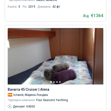
Чартерна компанія:
Nautic Alliance
Каюти:
3
Рік:
2019
Довжина:
42 фт
€1364
Від
Bavaria 45 Cruiser | Alena
Іспанія,
Марина Лонджа
Чартерна компанія:
Four Seasons Yachting
Депозит: €4500