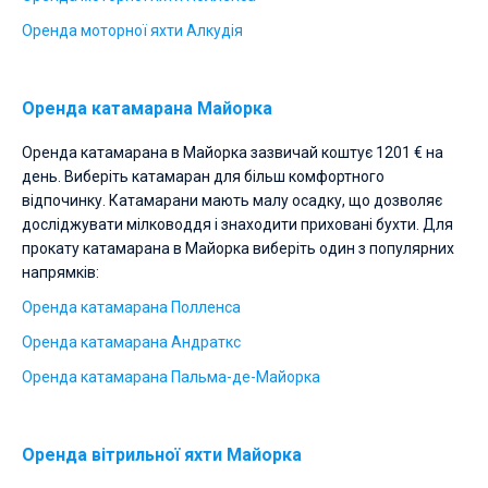
Оренда моторної яхти Алкудія
Оренда катамарана Майорка
Оренда катамарана в Майорка зазвичай коштує 1201 € на
день. Виберіть катамаран для більш комфортного
відпочинку. Катамарани мають малу осадку, що дозволяє
досліджувати мілководдя і знаходити приховані бухти. Для
прокату катамарана в Майорка виберіть один з популярних
напрямків:
Оренда катамарана Полленса
Оренда катамарана Андраткс
Оренда катамарана Пальма-де-Майорка
Оренда вітрильної яхти Майорка