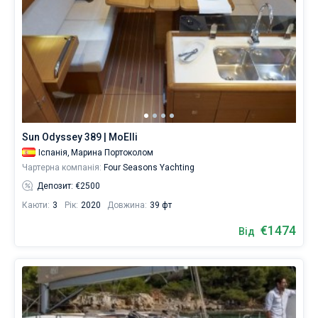
Sun Odyssey 389 | MoElli
Іспанія,
Марина Портоколом
Чартерна компанія:
Four Seasons Yachting
Депозит: €2500
Каюти:
3
Рік:
2020
Довжина:
39 фт
€1474
Від