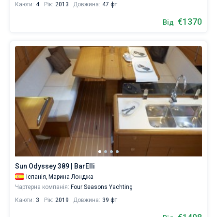
Каюти:
4
Рік:
2013
Довжина:
47 фт
€1370
Від
Sun Odyssey 389 | BarElli
Іспанія,
Марина Лонджа
Чартерна компанія:
Four Seasons Yachting
Каюти:
3
Рік:
2019
Довжина:
39 фт