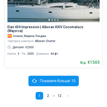
Elan 434 Impression | Alboran XXIV Cocomaluco
(Majorca)
Іспанія,
Марина Лонджа
Чартерна компанія:
Alboran Charter
Депозит: €2500
Каюти:
3
Рік:
2005
Довжина:
44 фт
€1503
Від
Показати більше 15
1
2
12