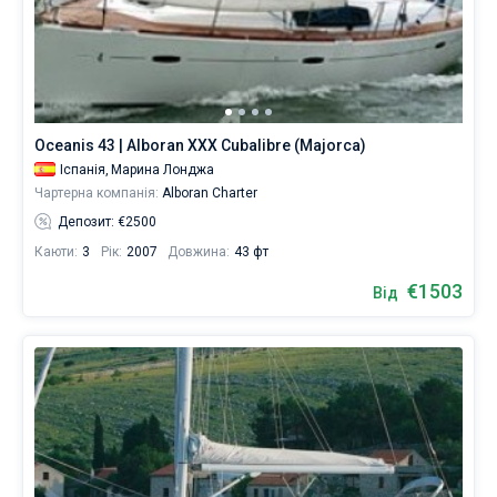
Oceanis 43 | Alboran XXX Cubalibre (Majorca)
Іспанія,
Марина Лонджа
Чартерна компанія:
Alboran Charter
Депозит: €2500
Каюти:
3
Рік:
2007
Довжина:
43 фт
€1503
Від