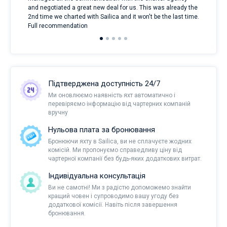
and negotiated a great new deal for us. This was already the
rece
2nd time we charted with Sailica and it won't be the last time.
mari
Full recommendation
over
Підтверджена доступність 24/7
Ми оновлюємо наявність яхт автоматично і
перевіряємо інформацію від чартерних компаній
вручну
Нульова плата за бронювання
Бронюючи яхту в Sailica, ви не сплачуєте жодних
комісій. Ми пропонуємо справедливу ціну від
чартерної компанії без будь-яких додаткових витрат.
Індивідуальна консультація
Ви не самотні! Ми з радістю допоможемо знайти
кращий човен і супроводимо вашу угоду без
додаткової комісії. Навіть після завершення
бронювання.