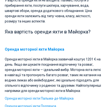
У вартість оренди яхти не входить: паливо, послуги з
прибирання яхти, послуги шкіпера, харчування, вода,
швартові збори, оренда додаткового обладнання. Ціна
оренди яхти залежить від типу човна, класу, місткості,
розміру та інших аспектів.
Яка вартість оренди яхти в Майорка?
Оренда моторної яхти Майорка
Оренда моторної яхти в Майорка зазвичай коштує 1201 € на
день. Якщо ви шукаєте поєднання відпочинку та розваг,
оренда моторної яхти — ідеальний вибір. Моторна яхта легкі
в навігації та пропонують багато розваг, таких як катання на
водних лижах або вейкбординг, які ідеально підходять для
спільного відпочинку з родиною та друзями. Найпопулярніші
напрямки для оренди моторної яхти в Майорка:
Оренда моторної яхти Пальма-де-Майорка
Оренда моторної яхти Полленса