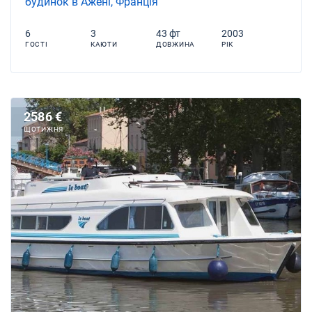
будинок в Ажені, Франція
6
3
43 фт
2003
ГОСТІ
КАЮТИ
ДОВЖИНА
РІК
2586 €
ЩОТИЖНЯ