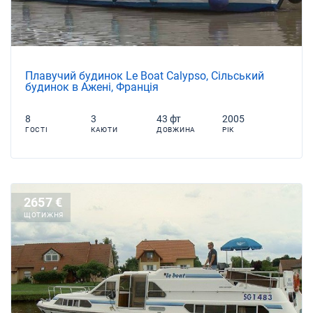
Плавучий будинок Le Boat Calypso, Сільський
будинок в Ажені, Франція
8
3
43 фт
2005
ГОСТІ
КАЮТИ
ДОВЖИНА
РІК
2657 €
ЩОТИЖНЯ