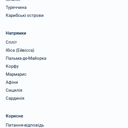
Туреччина
Карибські острови
Напрямки
Спліт
Ібіса (Ейвісса)
Пальма-де-Майорка
Корфу
Мармарис
Афіни
Сицилія
Сардинія
Корисне
Питання-відповідь