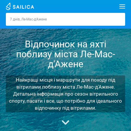
Пошук
7 днів, Ле-Мас-д'Ажене
Ле-Мас-д'Ажене
Орендувати яхту
Відпочинок на яхті
Напрямки
поблизу міста Ле-Мас-
Хорватія
Марини
д'Ажене
Греція
Спліт
Задар
Журнал
Найкращі місця і маршрути для походу під
Італія
Шибеник
Марина Алімос
Дубровник
Афіни
Про Sailica
вітрилами поблизу міста Ле-Мас-д'Ажене.
Детальна інформація про сезон вітрильного
Туреччина
Задар
D-Marin Лефкас
Beneteau
Спліт
Лефкада
Майорка
Питання-відповідь
спорту, пасати і все, що потрібно для ідеального
Іспанія
Сардинія
Марина Далмація
Jeanneau
Lagoon 40
Біоград
Волос
Ібіца
Азорські острови
відпочинку під вітрилами.
FREE
Запит на оренду
Франція
Сицилія
D-Marin Гувія
Bavaria
Lagoon 42
Bavaria C42
Трогір
Корфу
Канарські острови
Мадейра
Сицилія