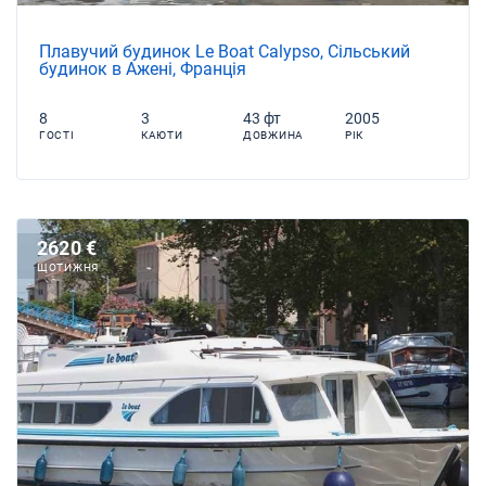
Плавучий будинок Le Boat Calypso, Сільський
будинок в Ажені, Франція
8
3
43 фт
2005
ГОСТІ
КАЮТИ
ДОВЖИНА
РІК
2620 €
ЩОТИЖНЯ