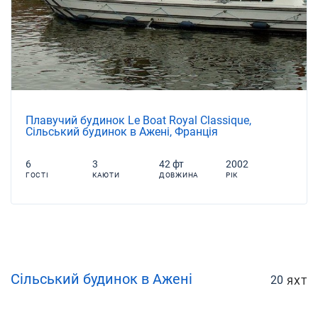
Плавучий будинок Le Boat Royal Classique,
Сільський будинок в Ажені, Франція
6
3
42 фт
2002
ГОСТІ
КАЮТИ
ДОВЖИНА
РІК
Сільський будинок в Ажені
20
ЯХТ