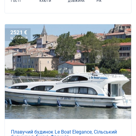
ГОСТІ
КАЮТИ
ДОВЖИНА
РІК
2521 €
ЩОТИЖНЯ
Плавучий будинок Le Boat Elegance, Сільський