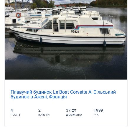
ЩОТИЖНЯ
Плавучий будинок Le Boat Corvette A, Сільський
будинок в Ажені, Франція
4
2
37 фт
1999
ГОСТІ
КАЮТИ
ДОВЖИНА
РІК