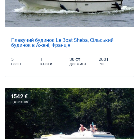
Плавучий будинок Le Boat Sheba, Сільський
будинок в Ажені, Франція
5
1
30 фт
2001
ГОСТІ
КАЮТИ
ДОВЖИНА
РІК
1542 €
ЩОТИЖНЯ