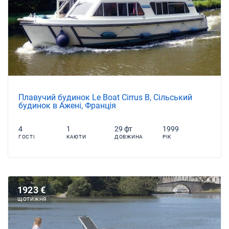
Плавучий будинок Le Boat Cirrus B, Сільський
будинок в Ажені, Франція
4
1
29 фт
1999
ГОСТІ
КАЮТИ
ДОВЖИНА
РІК
1923 €
ЩОТИЖНЯ