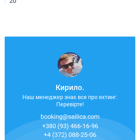
20
Кирило.
Наш менеджер знає все про яхтинг.
Перевірте!
booking@sailica.com
+380 (93) 466-16-96
+4 (372) 088-25-06