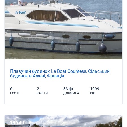
Плавучий будинок Le Boat Countess, Сільський
будинок в Ажені, Франція
6
2
33 фт
1999
ГОСТІ
КАЮТИ
ДОВЖИНА
РІК
1964 €