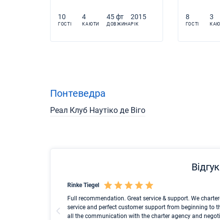
10
4
45 фт
2015
8
3
ГОСТІ
КАЮТИ
ДОВЖИНА
РІК
ГОСТІ
КАЮ
Понтеведра
Реал Клуб Наутіко де Віго
Відгук
Rinke Tiegel
cht search to the
Full recommendation. Great service & support. We charter
h family on a
service and perfect customer support from beginning to t
all the communication with the charter agency and negoti