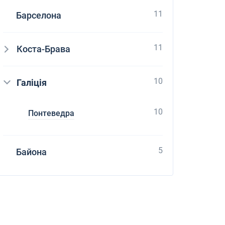
11
Барселона
11
Коста-Брава
10
Галіція
10
Понтеведра
5
Байона