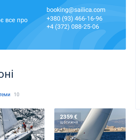
booking@sailica.com
+380 (93) 466-16-96
є все про
+4 (372) 088-25-06
оні
 теми
10
2359 €
ЩОТИЖНЯ