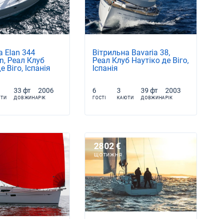
а Elan 344
Вітрильна Bavaria 38,
n, Реал Клуб
Реал Клуб Наутіко де Віго,
е Віго, Іспанія
Іспанія
33 фт
2006
6
3
39 фт
2003
ТИ
ДОВЖИНА
РІК
ГОСТІ
КАЮТИ
ДОВЖИНА
РІК
2802 €
ЩОТИЖНЯ