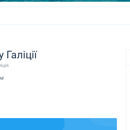
 Галіції
ліція
ці