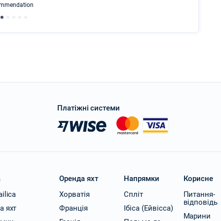
ecommendation
We didn't
Платіжні системи
a
Оренда яхт
Напрямки
Корисне
ilica
Хорватія
Спліт
Питання-
відповідь
а яхт
Франція
Ібіса (Ейвісса)
Марини