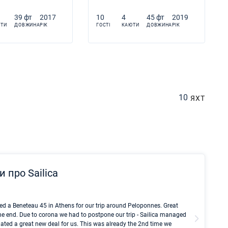
39 фт
2017
10
4
45 фт
2019
ТИ
ДОВЖИНА
РІК
ГОСТІ
КАЮТИ
ДОВЖИНА
РІК
10
ЯХТ
и про Sailica
Kyle Red
ed a Beneteau 45 in Athens for our trip around Peloponnes. Great
I took Du
he end. Due to corona we had to postpone our trip - Sailica managed
fair pri
ated a great new deal for us. This was already the 2nd time we
communic