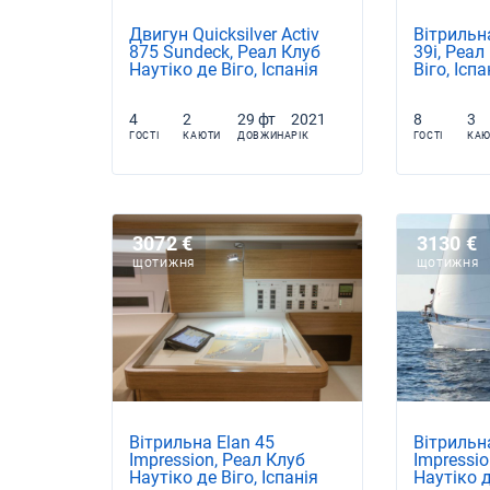
Двигун Quicksilver Activ
Вітрильн
875 Sundeck, Реал Клуб
39i, Реал
Наутіко де Віго, Іспанія
Віго, Іспа
4
2
29 фт
2021
8
3
ГОСТІ
КАЮТИ
ДОВЖИНА
РІК
ГОСТІ
КАЮ
3072 €
3130 €
ЩОТИЖНЯ
ЩОТИЖНЯ
Вітрильна Elan 45
Вітрильн
Impression, Реал Клуб
Impressio
Наутіко де Віго, Іспанія
Наутіко д