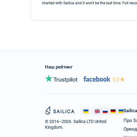
charted with Sailica and it won't be the last time. Full r
Наш рейтинг
5.0
Sailic
Про Sa
© 2016–2026. Sailica LTD United
Kingdom.
Оренд