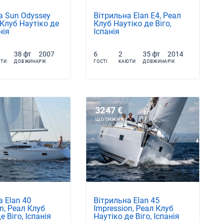
а Sun Odyssey
Вітрильна Elan E4, Реал
 Клуб Наутіко де
Клуб Наутіко де Віго,
нія
Іспанія
38 фт
2007
6
2
35 фт
2014
ТИ
ДОВЖИНА
РІК
ГОСТІ
КАЮТИ
ДОВЖИНА
РІК
3247 €
ЩОТИЖНЯ
а Elan 40
Вітрильна Elan 45
n, Реал Клуб
Impression, Реал Клуб
е Віго, Іспанія
Наутіко де Віго, Іспанія