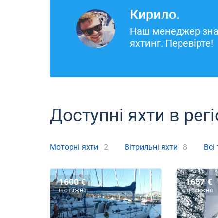
Кирило.
Наш менеджер зна
яхтинг. Перевірте!
Доступні яхти в регі
Моторні яхти
2
Вітрильні яхти
8
Всі
1600 €
1657 €
ЩОТИЖНЯ
ЩОТИЖНЯ