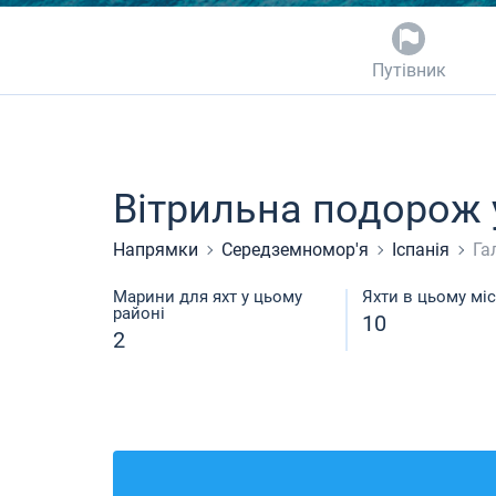
Путівник
Вітрильна подорож у
Напрямки
Середземномор'я
Іспанія
Га
Марини для яхт у цьому
Яхти в цьому міс
районі
10
2