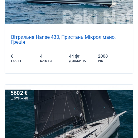
Вітрильна Hanse 430, Пристань Мікролімано,
Греція
8
4
44 фт
2008
ГОСТІ
КАЮТИ
ДОВЖИНА
РІК
5602 €
ЩОТИЖНЯ