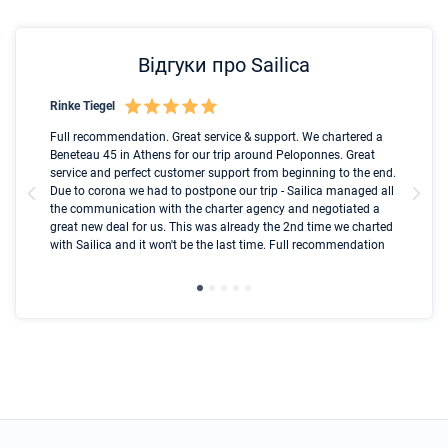
Відгуки про Sailica
Rinke Tiegel
Kyl
nt
Full recommendation. Great service & support. We chartered a
I t
ip
Beneteau 45 in Athens for our trip around Peloponnes. Great
ren
ed
service and perfect customer support from beginning to the end.
fai
l
Due to corona we had to postpone our trip - Sailica managed all
par
the communication with the charter agency and negotiated a
com
great new deal for us. This was already the 2nd time we charted
a s
with Sailica and it won't be the last time. Full recommendation
did
ser