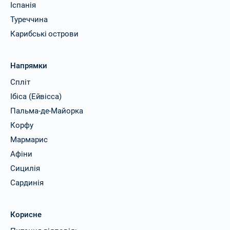
Іспанія
Туреччина
Карибські острови
Напрямки
Спліт
Ібіса (Ейвісса)
Пальма-де-Майорка
Корфу
Мармарис
Афіни
Сицилія
Сардинія
Корисне