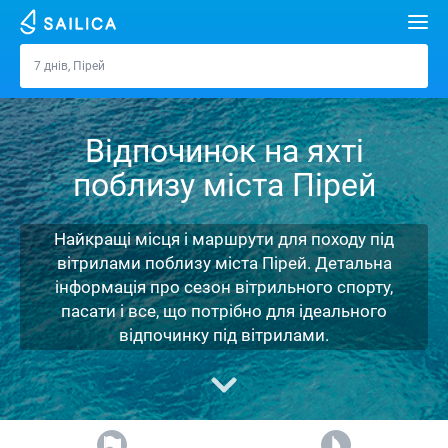
Пошук
7 днів, Пірей
Пірей
Орендувати яхту
Відпочинок на яхті
Напрямки
поблизу міста Пірей
Хорватія
Марини
Греція
Спліт
Задар
Найкращі місця і маршрути для походу під
Журнал
вітрилами поблизу міста Пірей. Детальна
Італія
Шибеник
Марина Алімос
Дубровник
Афіни
інформація про сезон вітрильного спорту,
Про Sailica
пасати і все, що потрібно для ідеального
Туреччина
Задар
D-Marin Лефкас
Beneteau
Спліт
Лефкада
Майорка
відпочинку під вітрилами.
Питання-відповідь
Іспанія
Сардинія
Марина Далмація
Jeanneau
Lagoon 40
Біоград
Волос
Ібіца
Азорські острови
FREE
Запит на оренду
Франція
Сицилія
D-Marin Гувія
Bavaria
Lagoon 42
Bavaria C42
Трогір
Корфу
Канарські острови
Мадейра
Сицилія