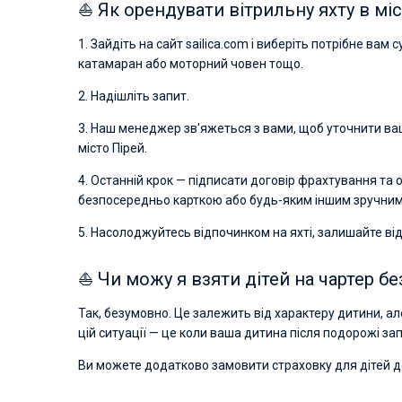
⛵ Як орендувати вітрильну яхту в міс
1. Зайдіть на сайт sailica.com і виберіть потрібне вам
катамаран або моторний човен тощо.
2. Надішліть запит.
3. Наш менеджер зв'яжеться з вами, щоб уточнити ваш
місто Пірей.
4. Останній крок — підписати договір фрахтування та
безпосередньо карткою або будь-яким іншим зручним 
5. Насолоджуйтесь відпочинком на яхті, залишайте від
⛵ Чи можу я взяти дітей на чартер без
Так, безумовно. Це залежить від характеру дитини, ал
цій ситуації — це коли ваша дитина після подорожі за
Ви можете додатково замовити страховку для дітей до