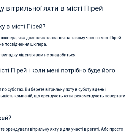
 вітрильної яхти в місті Пірей
у в місті Пірей?
шкіпера, яка дозволяє плавання на такому човні в місті Пірей.
сне посвідчення шкіпера.
 випадку ліцензія вам не знадобиться.
сті Пірей і коли мені потрібно буде його
я по суботах. Ви берете вітрильну яхту в суботу вдень і
ільшість компаній, що орендують яхти, рекомендують повертати
рей?
Vadim Rogovskiy
е орендувати вітрильну яхту в для участі в регаті. Або просто
Excellent trip to Croatia! The trip was organized