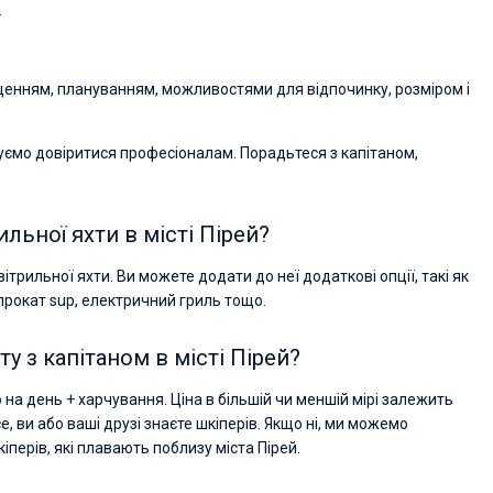
.
an excellent level since the very beginning - fro
the yacht search to the trip itself. The team was
fast and responsive. Highly recommended to
everyone who wants to hang out with family on 
ащенням, плануванням, можливостями для відпочинку, розміром і
beautiful yacht or catamaran!
уємо довіритися професіоналам. Порадьтеся з капітаном,
ильної яхти в місті Пірей?
трильної яхти. Ви можете додати до неї додаткові опції, такі як
 прокат sup, електричний гриль тощо.
у з капітаном в місті Пірей?
на день + харчування. Ціна в більшій чи меншій мірі залежить
е, ви або ваші друзі знаєте шкіперів. Якщо ні, ми можемо
іперів, які плавають поблизу міста Пірей.