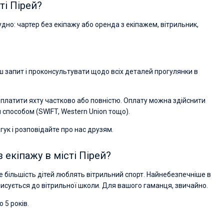
ті Пірей?
 судно: чартер без екіпажу або оренда з екіпажем, вітрильник,
 запит і проконсультувати щодо всіх деталей прогулянки в
 оплатити яхту частково або повністю. Оплату можна здійснити
способом (SWIFT, Western Union тощо).
гук і розповідайте про нас друзям.
 екіпажу в місті Пірей?
е більшість дітей люблять вітрильний спорт. Найнебезпечніше в
писується до вітрильної школи. Для вашого гаманця, звичайно.
 5 років.