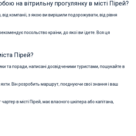
обою на вітрильну прогулянку в місті Пірей?
, від компанії, з якою ви вирішили подорожувати, від рівня
 рекомендує посольство країни, до якої ви їдете. Вся ця
іста Пірей?
ники та поради, написані досвідченими туристами, пошукайте в
у яхти. Він розробить маршрут, поєднуючи свої знання і ваш
артер в місті Пірей, має власного шкіпера або капітана,