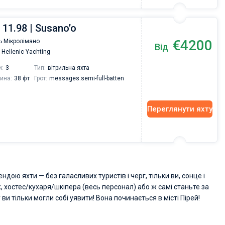
s 11.98 | Susano’o
€4200
ь Мікролімано
Від
Hellenic Yachting
и:
3
Тип:
вітрильна яхта
ина:
38 фт
Грот:
messages.semi-full-batten
Переглянути яхту
ою яхти — без галасливих туристів і черг, тільки ви, сонце і
ж, хостес/кухаря/шкіпера (весь персонал) або ж самі станьте за
ви тільки могли собі уявити! Вона починається в місті Пірей!