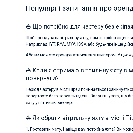
Популярні запитання про оренду
⛵ Що потрібно для чартеру без екіпаж
Щоб орендувати вітрильну яхту, вам потрібна ліцензія 
Наприклад, IYT, RYA, MYA, ISSA або будь-яке інше дій
Або ви можете орендувати човен зі шкіпером. У цьому
⛵ Коли я отримаю вітрильну яхту в мі
повернути?
Період чартеру в місті Пірей починається і закінчуєтьс
повертаєте його через тиждень. Зверніть увагу, що б
яхту у п'ятницю ввечері.
⛵ Як обрати вітрильну яхту в місті Пі
1. Поставити мету. Навіщо вам потрібна яхта? Ви может