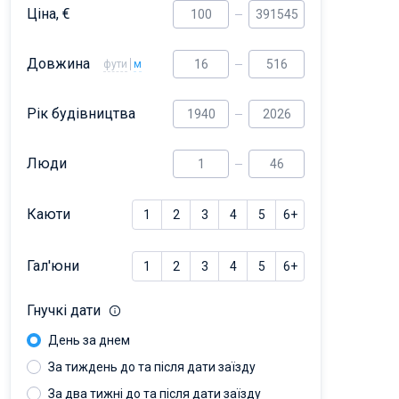
Ціна, €
Довжина
фути
м
Рік будівництва
Люди
Каюти
1
2
3
4
5
6+
Гал'юни
1
2
3
4
5
6+
Гнучкі дати
День за днем
За тиждень до та після дати заїзду
За два тижні до та після дати заїзду