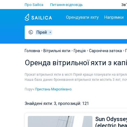
Про Sailica
Питання-відповідь
Зв'
Орендувати яхту
Напрямки
Пірей
Популярні країни
Хорватія
Чартер
Греція
Хорватія
Задар
Афіни
Lifestyle
Греція
Дубровник
Лефкада
Головна
Вітрильні яхти
Греція
Саронічна затока
Італія
Спліт
Волос
ТОП
Оренда вітрильної яхти з кап
Туреччина
Біоград
Корфу
Люди
Іспанія
Трогір
Лавріон
Прокат вітрильної яхти в місті Пірей краще планувати на вітри
Франція
Наша база даних бронювання вітрильної яхти містить 3 яхт, по
Сейшели
Поруч
Пристань Мікролімано
.
Британські Віргінські
острови
Знайдені яхти: 3, пропозицій: 121
Мартініка
Багами
Sun Odyssey
(electric he