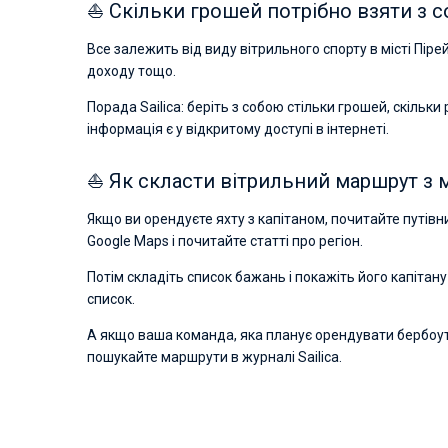
⛵ Скільки грошей потрібно взяти з с
Все залежить від виду вітрильного спорту в місті Пірей
доходу тощо.
Порада Sailica: беріть з собою стільки грошей, скільки
інформація є у відкритому доступі в інтернеті.
⛵ Як скласти вітрильний маршрут з м
Якщо ви орендуєте яхту з капітаном, почитайте путів
Google Maps і почитайте статті про регіон.
Потім складіть список бажань і покажіть його капітан
список.
А якщо ваша команда, яка планує орендувати бербоут ч
пошукайте маршрути в журналі Sailica.