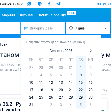
яжіться з нами:
+380 (93) 
FREE
Марини
Журнал
Запит на оренду
Виберіть дати
7 днів
Популярні
Іспанія
Португалія
Популярні
Італія
Популяр
Ту
напрямки
марини
бренди
Майорка
Азорські
Сицилія
Ма
Спліт
острови
Марина Алімос
Beneteau
Обирайте суботу для знижок та кращих цін
Ібіца
Сардинія
Геч
Пірей
Шибеник
Мадейра
D-Marin Лефкас
Jeanneau
Канарські
Салерно
Фет
Серпень 2026
ітаном або бербоут чартер поблизу м
Задар
острови
Марина Далмація
Bavaria
Неаполь
Бо
ПН
ВТ
СР
ЧТ
ПТ
СБ
НД
Сардинія
Гран-
D-Marin Гувія
Dufour
Амальфі
Канарія
льний сезон. Найміть шкіпера або виберіть бербоут чартер, щоб самостійно поп
Сицилія
Марина Баотік
Elan
27
28
29
30
31
1
2
чинаючи від 1200 € для вітрильного відпочинку та для незабутньої подорожі.
Тенеріфе
Ібіца
Марина Мандаліна
Hanse
3
4
5
6
7
8
9
Балеарські
Афіни
Марина Корнаті
Excess
острови
10
11
12
13
14
15
16
Лефкада
Марина Кастела
Lagoon
17
18
19
20
21
22
23
Ціна
Довжина
Рік
Корфу
ACI Марина
Bali
Дубровник
Регіон Мугла
Fountaine P
24
25
26
27
28
29
30
Марина Веруда
 36.2 | Pythagoras
Leopard
31
1
2
3
4
5
6
ad, wind generator)