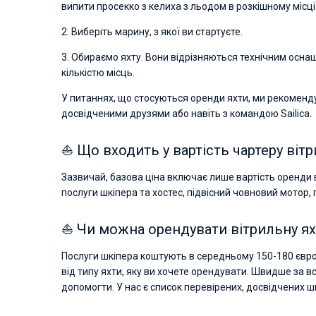
випити просекко з келиха з льодом в розкішному місці
2. Виберіть марину, з якої ви стартуєте.
3. Обираємо яхту. Вони відрізняються технічним осн
кількістю місць.
У питаннях, що стосуються оренди яхти, ми рекоменд
досвідченими друзями або навіть з командою Sailica.
⛵ Що входить у вартість чартеру вітр
Зазвичай, базова ціна включає лише вартість оренди ві
послуги шкіпера та хостес, підвісний човновий мотор,
⛵ Чи можна орендувати вітрильну яхт
Послуги шкіпера коштують в середньому 150-180 євро 
від типу яхти, яку ви хочете орендувати. Швидше за вс
допомогти. У нас є список перевірених, досвідчених шк