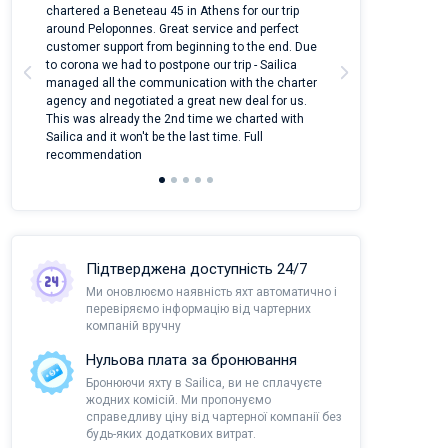
m
chartered a Beneteau 45 in Athens for our trip
online yacht ren
around Peloponnes. Great service and perfect
use their mobile
customer support from beginning to the end. Due
quantity of boat
a
to corona we had to postpone our trip - Sailica
Their managers
managed all the communication with the charter
communication w
agency and negotiated a great new deal for us.
pleasant to rece
This was already the 2nd time we charted with
transfer from air
Sailica and it won't be the last time. Full
and appreciate t
recommendation
Підтверджена доступність 24/7
Ми оновлюємо наявність яхт автоматично і
перевіряємо інформацію від чартерних
компаній вручну
Нульова плата за бронювання
Бронюючи яхту в Sailica, ви не сплачуєте
жодних комісій. Ми пропонуємо
справедливу ціну від чартерної компанії без
будь-яких додаткових витрат.