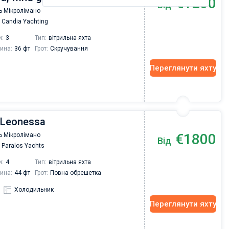
€1200
Від
ь Мікролімано
Candia Yachting
и:
3
Тип:
вітрильна яхта
ина:
36 фт
Грот:
Скручування
Переглянути яхту
 Leonessa
€1800
ь Мікролімано
Від
Paralos Yachts
и:
4
Тип:
вітрильна яхта
ина:
44 фт
Грот:
Повна обрешетка
Холодильник
Переглянути яхту