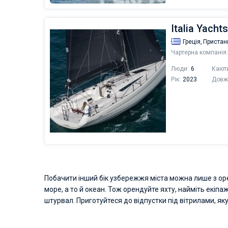
Italia Yacht
Греція,
Пристан
Чартерна компанія:
Люди:
6
Кают
Рік:
2023
Довж
Побачити інший бік узбережжя міста можна лише з оренд
море, а то й океан. Тож орендуйте яхту, найміть екіпа
штурвал. Приготуйтеся до відпустки під вітрилами, яку 