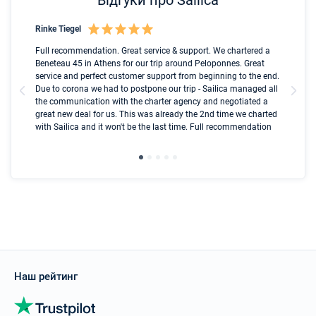
Rinke Tiegel
Kyl
nt
Full recommendation. Great service & support. We chartered a
I t
ip
Beneteau 45 in Athens for our trip around Peloponnes. Great
ren
ed
service and perfect customer support from beginning to the end.
fai
l
Due to corona we had to postpone our trip - Sailica managed all
par
the communication with the charter agency and negotiated a
com
great new deal for us. This was already the 2nd time we charted
a s
with Sailica and it won't be the last time. Full recommendation
did
ser
Наш рейтинг