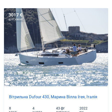
3017 €
ЩОТИЖНЯ
Вітрильна Dufour 430, Марина Вілла Ігея, Італія
8
4
43 фт
2022