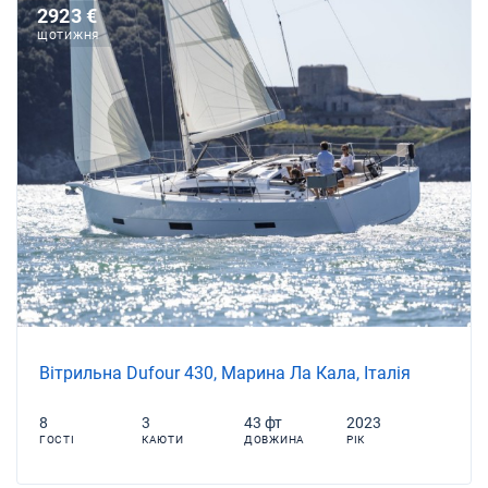
2923 €
ЩОТИЖНЯ
Вітрильна Dufour 430, Марина Ла Кала, Італія
8
3
43 фт
2023
ГОСТІ
КАЮТИ
ДОВЖИНА
РІК