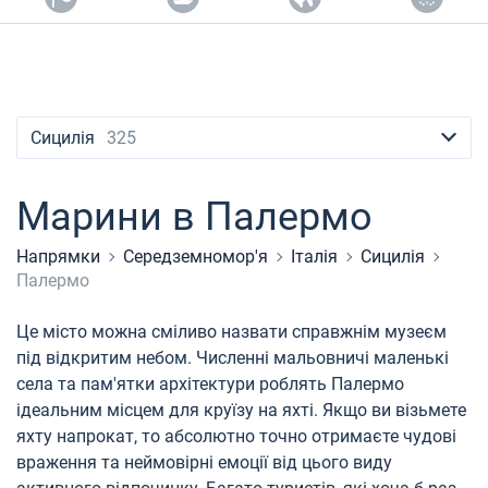
Контакти
Сейшели
Ібіца
Марина Баотік
Dufour
Lagoon 46
Bavaria Cruiser 46
Лавріон
Гран-Канарія
Сардинія
Мармарис
Британські Віргінські острови
Афіни
Марина Мандаліна
Elan
Lagoon 50
Bavaria Cruiser 51
Тенеріфе
Салерно
Гечек
Багами
+380 (93) 4661696
Мартініка
Лефкада
Марина Корнаті
Hanse
Bali Catspace
Oceanis 40.1
Балеарські острови
Неаполь
Фетхіє
Британські Віргінські острови
booking@sailica.com
Сицилія
325
Багами
Корфу
Марина Кастела
Excess
Bali 4.2
Oceanis 46.1
Амальфі
Бодрум
Мартініка
Регіон Мугла
ACI Марина Дубровник
Lagoon
Bali 4.6
Oceanis 51.1
Сент-Люсія
Марини в Палермо
Марина Веруда
Bali
Bali 5.4
Jeanneau 54
Напрямки
Середземномор'я
Італія
Сицилія
Палермо
Fountaine Pajot
Astrea 42
Sun Odyssey 440
Це місто можна сміливо назвати справжнім музеєм
Leopard
Excess 11
Sun Odyssey 410
під відкритим небом. Численні мальовничі маленькі
села та пам'ятки архітектури роблять Палермо
Dufour 46 GL
ідеальним місцем для круїзу на яхті. Якщо ви візьмете
яхту напрокат, то абсолютно точно отримаєте чудові
враження та неймовірні емоції від цього виду