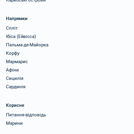
Карибські острови
Напрямки
Спліт
Ібіса (Ейвісса)
Пальма-де-Майорка
Корфу
Мармарис
Афіни
Сицилія
Сардинія
Корисне
Питання-відповідь
Марини