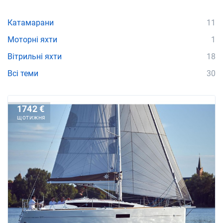
Катамарани
11
Моторні яхти
1
Вітрильні яхти
18
Всі теми
30
1742 €
ЩОТИЖНЯ