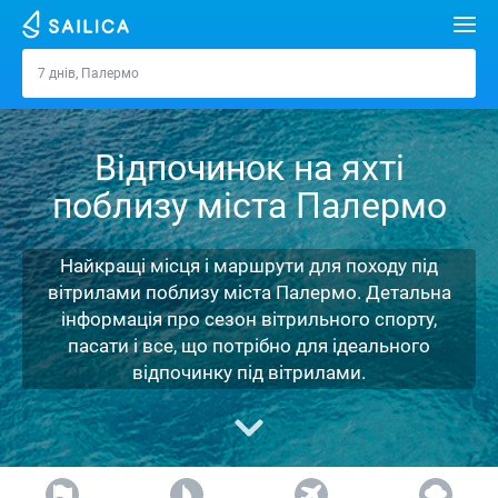
Пошук
7 днів, Палермо
Палермо
Орендувати яхту
Відпочинок на яхті
Напрямки
поблизу міста Палермо
Хорватія
Марини
Греція
Спліт
Задар
Найкращі місця і маршрути для походу під
Журнал
вітрилами поблизу міста Палермо. Детальна
Італія
Шибеник
Марина Алімос
Дубровник
Афіни
інформація про сезон вітрильного спорту,
Про Sailica
пасати і все, що потрібно для ідеального
Туреччина
Задар
D-Marin Лефкас
Beneteau
Спліт
Лефкада
Майорка
відпочинку під вітрилами.
Питання-відповідь
Іспанія
Сардинія
Марина Далмація
Jeanneau
Lagoon 40
Біоград
Волос
Ібіца
Азорські острови
FREE
Запит на оренду
Франція
Сицилія
D-Marin Гувія
Bavaria
Lagoon 42
Bavaria C42
Трогір
Корфу
Канарські острови
Мадейра
Сицилія