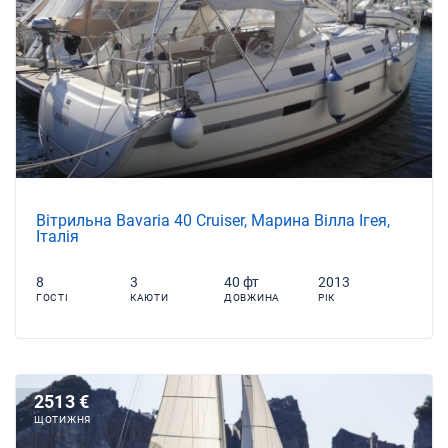
Вітрильна Bavaria 40 Cruiser, Марина Вілла Ігея,
Італія
8
3
40 фт
2013
ГОСТІ
КАЮТИ
ДОВЖИНА
РІК
2513 €
ЩОТИЖНЯ