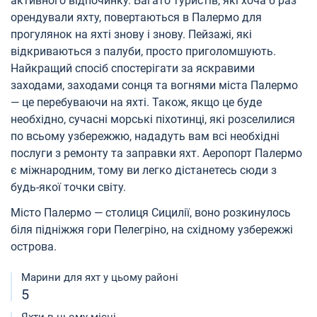
активного відпочинку. Багато туристів, які хоча б раз
орендували яхту, повертаються в Палермо для
прогулянок на яхті знову і знову. Пейзажі, які
відкриваються з палуби, просто приголомшують.
Найкращий спосіб спостерігати за яскравими
заходами, заходами сонця та вогнями міста Палермо
— це перебуваючи на яхті. Також, якщо це буде
необхідно, сучасні морські піхотинці, які розселилися
по всьому узбережжю, нададуть вам всі необхідні
послуги з ремонту та заправки яхт. Аеропорт Палермо
є міжнародним, тому ви легко дістанетесь сюди з
будь-якої точки світу.
Місто Палермо — столиця Сицилії, воно розкинулось
біля підніжжя гори Пелегріно, на східному узбережжі
острова.
Марини для яхт у цьому районі
5
Яхти в цьому місці