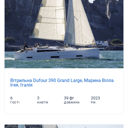
Вітрильна Dufour 390 Grand Large, Марина Вілла
Ігея, Італія
6
3
39 фт
2023
ГОСТІ
КАЮТИ
ДОВЖИНА
РІК