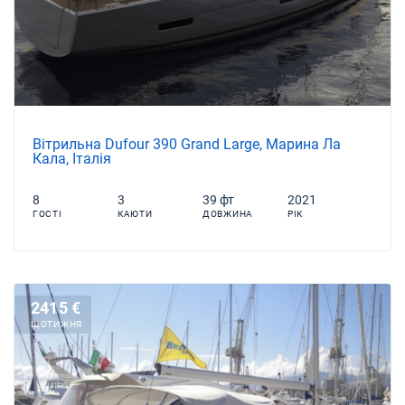
Вітрильна Dufour 390 Grand Large, Марина Ла
Кала, Італія
8
3
39 фт
2021
ГОСТІ
КАЮТИ
ДОВЖИНА
РІК
2415 €
ЩОТИЖНЯ