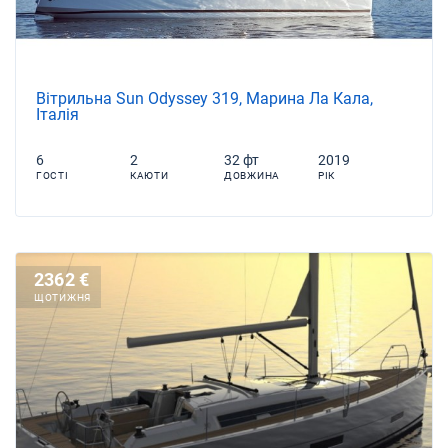
Вітрильна Sun Odyssey 319, Марина Ла Кала,
Італія
6
2
32 фт
2019
ГОСТІ
КАЮТИ
ДОВЖИНА
РІК
2362 €
ЩОТИЖНЯ