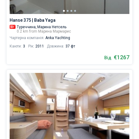
Hanse 375 | Baba Yaga
Туреччина,
Марина Нетсель
0.2 km from Марина Мармарис
Чартерна компанія:
Anka Yachting
Каюти:
3
Рік:
2011
Довжина:
37 фт
€1267
Від