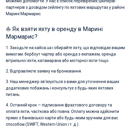
можемо допомогти. У нас є список перевірених шкіперів-
партнерів з досвідом сейлінгу по яхтових маршрутах у районі
Марині Мармарис.
⛵ Як взяти яхту в оренду в Марині
Мармарис?
1. Заходьте на sailica.ua і обирайте яхту, що відповідає вашим
вимогам: бербоут чартер або оренда з екіпажем, оренда
вітрильної яхти, катамарана або моторної яхти тощо.
2. Відправляєте заявку на бронювання.
3. Наш менеджер зв'язується з вами для уточнення ваших
додаткових побажань і консультує з будь-яких яхтових
питань.
4. Останній крок — підписання фрахтового договору та
оплата яхти, часткова або повна. Оплату можна здійснити
прямо з банківської карти або будь-яким зручним для вас
способом (SWIFT, Western Union і т. д.)