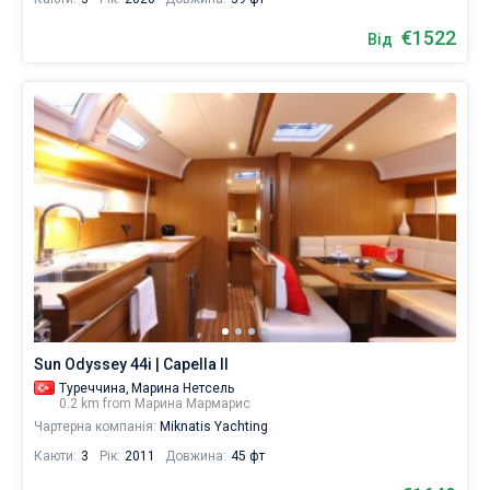
€1522
Від
Sun Odyssey 44i | Capella II
Туреччина,
Марина Нетсель
0.2 km from Марина Мармарис
Чартерна компанія:
Miknatis Yachting
Каюти:
3
Рік:
2011
Довжина:
45 фт