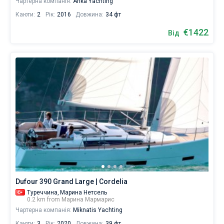
Чартерна компанія:
Anka Yachting
Каюти:
2
Рік:
2016
Довжина:
34 фт
€1422
Від
Dufour 390 Grand Large | Cordelia
Туреччина,
Марина Нетсель
0.2 km from Марина Мармарис
Чартерна компанія:
Miknatis Yachting
Каюти:
3
Рік:
2020
Довжина:
39 фт