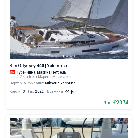
Sun Odyssey 440 | Yakamozi
Туреччина,
Марина Нетсель
0.2 km from Марина Мармарис
Чартерна компанія:
Miknatis Yachting
Каюти:
3
Рік:
2022
Довжина:
44 фт
€2074
Від