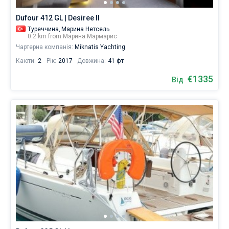
Dufour 412 GL | Desiree II
Туреччина,
Марина Нетсель
0.2 km from Марина Мармарис
Чартерна компанія:
Miknatis Yachting
Каюти:
2
Рік:
2017
Довжина:
41 фт
€1335
Від