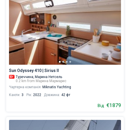
Sun Odyssey 410 | Sirius II
Туреччина,
Марина Нетсель
0.2 km from Марина Мармарис
Чартерна компанія:
Miknatis Yachting
Каюти:
3
Рік:
2022
Довжина:
42 фт
€1879
Від