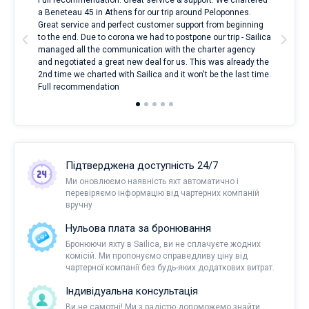
Full recommendation. Great service & support. We chartered
I to
a Beneteau 45 in Athens for our trip around Peloponnes.
rent
ve.
Great service and perfect customer support from beginning
with
t
to the end. Due to corona we had to postpone our trip - Sailica
my 
managed all the communication with the charter agency
com
and negotiated a great new deal for us. This was already the
rece
2nd time we charted with Sailica and it won't be the last time.
mari
Full recommendation
over
Підтверджена доступність 24/7
Ми оновлюємо наявність яхт автоматично і
перевіряємо інформацію від чартерних компаній
вручну
Нульова плата за бронювання
Бронюючи яхту в Sailica, ви не сплачуєте жодних
комісій. Ми пропонуємо справедливу ціну від
чартерної компанії без будь-яких додаткових витрат.
Індивідуальна консультація
Ви не самотні! Ми з радістю допоможемо знайти