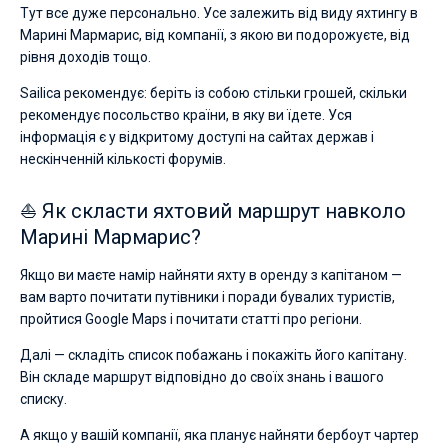
Тут все дуже персонально. Усе залежить від виду яхтингу в
Марині Мармарис, від компанії, з якою ви подорожуєте, від
рівня доходів тощо.
Sailica рекомендує: беріть із собою стільки грошей, скільки
рекомендує посольство країни, в яку ви їдете. Уся
інформація є у відкритому доступі на сайтах держав і
нескінченній кількості форумів.
⛵ Як скласти яхтовий маршрут навколо
Марині Мармарис?
Якщо ви маєте намір найняти яхту в оренду з капітаном —
вам варто почитати путівники і поради бувалих туристів,
пройтися Google Maps і почитати статті про регіони.
Далі — складіть список побажань і покажіть його капітану.
Він складе маршрут відповідно до своїх знань і вашого
списку.
А якщо у вашій компанії, яка планує найняти бербоут чартер