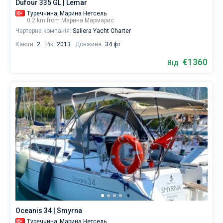
Dufour 335 GL | Lemar
Туреччина,
Марина Нетсель
0.2 km from Марина Мармарис
Чартерна компанія:
Sailera Yacht Charter
Каюти:
2
Рік:
2013
Довжина:
34 фт
€1360
Від
Oceanis 34 | Smyrna
Туреччина,
Марина Нетсель