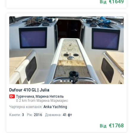
€1649
Від
Dufour 410 GL | Julia
Туреччина,
Марина Нетсель
0.2 km from Марина Мармарис
Чартерна компанія:
Anka Yachting
Каюти:
3
Рік:
2016
Довжина:
41 фт
€1768
Від