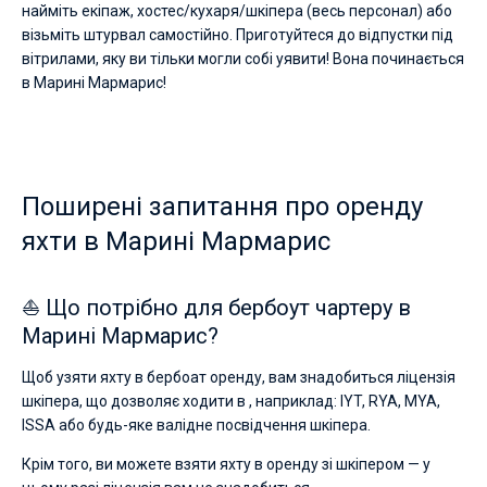
найміть екіпаж, хостес/кухаря/шкіпера (весь персонал) або
візьміть штурвал самостійно. Приготуйтеся до відпустки під
вітрилами, яку ви тільки могли собі уявити! Вона починається
в Марині Мармарис!
Поширені запитання про оренду
яхти в Марині Мармарис
⛵ Що потрібно для бербоут чартеру в
Марині Мармарис?
Щоб узяти яхту в бербоат оренду, вам знадобиться ліцензія
шкіпера, що дозволяє ходити в , наприклад: IYT, RYA, MYA,
ISSA або будь-яке валідне посвідчення шкіпера.
Крім того, ви можете взяти яхту в оренду зі шкіпером — у