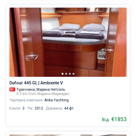
Dufour 445 GL | Ambiente V
Туреччина,
Марина Нетсель
0.2 km from Марина Мармарис
Чартерна компанія:
Anka Yachting
Каюти:
3
Рік:
2012
Довжина:
44 фт
€1853
Від