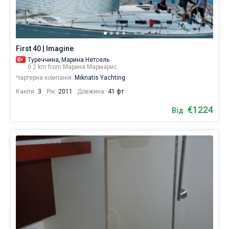
містить
човнів
Без шкіпера
від
€
Зі шкіпером
для
First 40 | Imagine
вітрильного
Туреччина,
Марина Нетсель
відпочинку
Показати результати(0)
0.2 km from Марина Мармарис
та
Чартерна компанія:
Miknatis Yachting
незабутньої
подорожі.
Каюти:
3
Рік:
2011
Довжина:
41 фт
€1224
Від