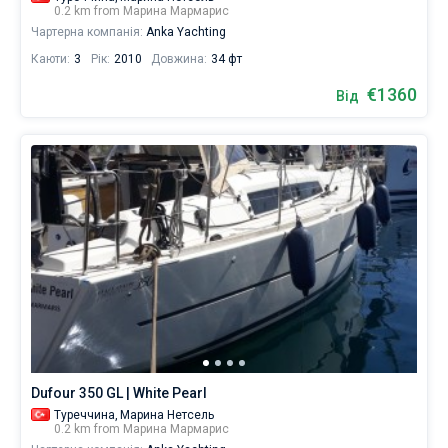
0.2 km from Марина Мармарис
Чартерна компанія:
Anka Yachting
Каюти:
3
Рік:
2010
Довжина:
34 фт
€1360
Від
Dufour 350 GL | White Pearl
Туреччина,
Марина Нетсель
0.2 km from Марина Мармарис