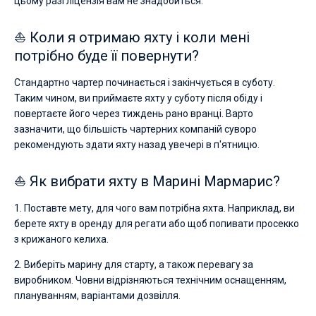
цьому разі ліцензія вам не знадобиться.
⛵ Коли я отримаю яхту і коли мені
потрібно буде її повернути?
Стандартно чартер починається і закінчується в суботу.
Таким чином, ви приймаєте яхту у суботу після обіду і
повертаєте його через тиждень рано вранці. Варто
зазначити, що більшість чартерних компаній суворо
рекомендують здати яхту назад увечері в п'ятницю.
⛵ Як вибрати яхту в Марині Мармарис?
1. Поставте мету, для чого вам потрібна яхта. Наприклад, ви
берете яхту в оренду для регати або щоб попивати просекко
з крижаного келиха.
2. Виберіть марину для старту, а також перевагу за
виробником. Човни відрізняються технічним оснащенням,
плануванням, варіантами дозвілля.