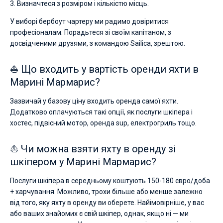
3. Визначтеся з розміром і кількістю місць.
У виборі бербоут чартеру ми радимо довіритися
професіоналам. Порадьтеся зі своїм капітаном, з
досвідченими друзями, з командою Sailica, зрештою.
⛵ Що входить у вартість оренди яхти в
Марині Мармарис?
Зазвичай у базову ціну входить оренда самої яхти.
Додатково оплачуються такі опції, як послуги шкіпера і
хостес, підвісний мотор, оренда sup, електрогриль тощо.
⛵ Чи можна взяти яхту в оренду зі
шкіпером у Марині Мармарис?
Послуги шкіпера в середньому коштують 150-180 євро/доба
+ харчування. Можливо, трохи більше або менше залежно
від того, яку яхту в оренду ви оберете. Найімовірніше, у вас
або ваших знайомих є свій шкіпер, однак, якщо ні — ми