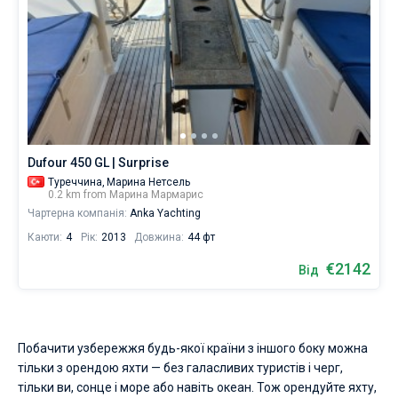
Dufour 450 GL | Surprise
Туреччина,
Марина Нетсель
0.2 km from Марина Мармарис
Чартерна компанія:
Anka Yachting
Каюти:
4
Рік:
2013
Довжина:
44 фт
€2142
Від
Побачити узбережжя будь-якої країни з іншого боку можна
тільки з орендою яхти — без галасливих туристів і черг,
тільки ви, сонце і море або навіть океан. Тож орендуйте яхту,