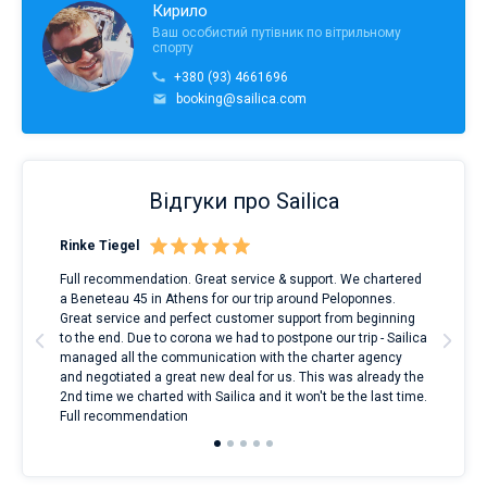
Кирило
Ваш особистий путівник по вітрильному
спорту
+380 (93) 4661696
booking@sailica.com
Відгуки про Sailica
Rinke Tiegel
Kyl
Full recommendation. Great service & support. We chartered
I to
a Beneteau 45 in Athens for our trip around Peloponnes.
rent
ve.
Great service and perfect customer support from beginning
with
t
to the end. Due to corona we had to postpone our trip - Sailica
my 
managed all the communication with the charter agency
com
and negotiated a great new deal for us. This was already the
rece
2nd time we charted with Sailica and it won't be the last time.
mari
Full recommendation
over