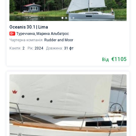
Мармариса!
Починаючи
Без шкіпера
з
884
Зі шкіпером
€,
Oceanis 30.1 | Lima
ми
Туреччина,
Марина Альбатрос
пропонуємо
Показати результати(160)
Чартерна компанія:
Rudder and Moor
варіанти
на
Каюти:
2
Рік:
2024
Довжина:
31 фт
будь-
який
€1105
Від
бюджет.
Будь
то
огляд
визначних
пам'яток
уздовж
узбережжя
Туреччини
або
відпочинок
на
борту
однієї