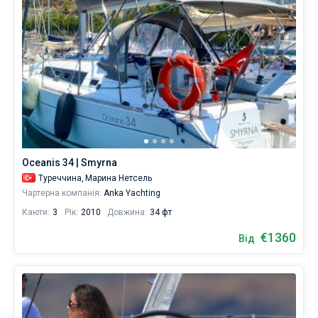
Oceanis 34 | Smyrna
Туреччина,
Марина Нетсель
Чартерна компанія:
Anka Yachting
Каюти:
3
Рік:
2010
Довжина:
34 фт
€1360
Від