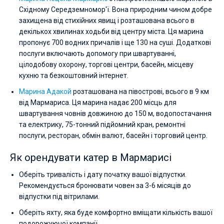
Східному Середземномор'ї. Вона природним чином добре
захищена від стихійних явищ і розташована всього в
декількох хвилинах ходьби від центру міста. Ця марина
пропонує 700 водних причалів і ще 130 на суші. Додаткові
послуги включають допомогу при швартуванні,
цілодобову охорону, торгові центри, басейн, місцеву
кухню та безкоштовний інтернет.
Марина Адакой
розташована на півострові, всього в 9 км
від Мармариса. Ця марина надає 200 місць для
швартування човнів довжиною до 150 м, водопостачання
та електрику, 75-тонний підйомний кран, ремонтні
послуги, ресторан, обмін валют, басейн і торговий центр.
Як орендувати катер в Мармарисі
Оберіть тривалість і дату початку вашої відпустки.
Рекомендується бронювати човен за 3-6 місяців до
відпустки під вітрилами.
Оберіть яхту, яка буде комфортно вміщати кількість вашої
подорожуючої компанії.