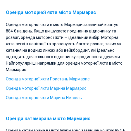
Оренда моторної яхти місто Мармарис
Оренда моторної яхти в місто Мармарис зазвичай коштує
884 € на день. Якщо ви шукаєте поєднання відпочинку та
розваг, оренда моторної яхти — ідеальний вибір. Моторна
яхта легкі в навігації та пропонують багато розваг, таких як
катання на водних лижах або вейкбординг, які ідеально
підходять для спільного відпочинку з родиною та друзями.
Найпопулярніші напрямки для оренди моторної яхти в місто
Мармарис:
Оренда моторної яхти Пристань Мармарис
Оренда моторної яхти Марина Мармарис
Оренда моторної яхти Марина Нетсель
Оренда катамарана місто Мармарис
Оренда катамарана в місто Мармарис зазвичай коштує 884 €