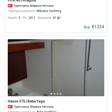
First 40 | Imagine
Туреччина,
Марина Нетсель
Чартерна компанія:
Miknatis Yachting
Поруч
Марина
Каюти:
3
Рік:
2011
Довжина:
41 фт
Нетсель
,
Марина
€1224
Від
Альбатрос
,
Марина
Адакой
,
Пристань
Мармарис
,
Пристань
Джоя
Дель
Мар
.
Hanse 375 | Baba Yaga
Туреччина,
Марина Нетсель