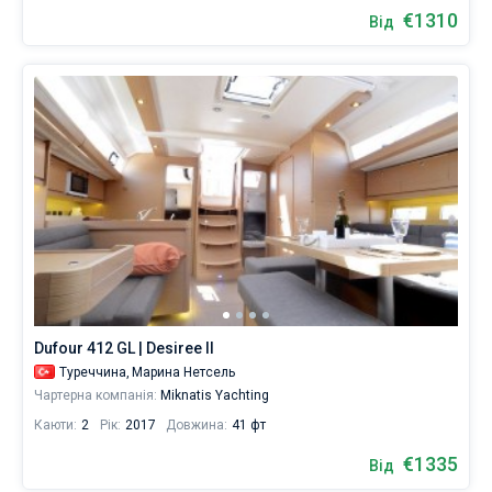
€1310
Від
Dufour 412 GL | Desiree II
Туреччина,
Марина Нетсель
Чартерна компанія:
Miknatis Yachting
Каюти:
2
Рік:
2017
Довжина:
41 фт
€1335
Від