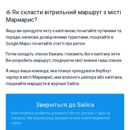
⛵ Як скласти вітрильний маршрут з місті
Мармарис?
Якщо ви орендуєте яхту з капітаном, почитайте путівники та
поради, написані досвідченими туристами, пошукайте в
Google Maps і почитайте статті про регіон.
Потім складіть список бажань і покажіть його капітану яхти.
Він розробить маршрут, поєднуючи свої знання і ваш список.
А якщо ваша команда, яка планує орендувати бербоут
чартер в місті Мармарис, має власного шкіпера або капітана,
пошукайте маршрути в журналі Sailica.
Зверніться до Sailica
Вам потрібна особиста допомога? Ми тут для вас 7 днів на
тиждень. Ми будемо раді допомогти вам знайти відмінний
човен.