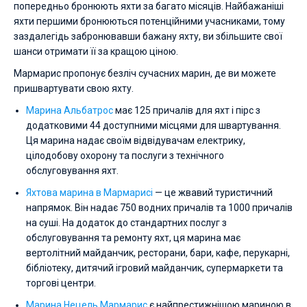
попередньо бронюють яхти за багато місяців. Найбажаніші
яхти першими бронюються потенційними учасниками, тому
заздалегідь забронювавши бажану яхту, ви збільшите свої
шанси отримати її за кращою ціною.
Мармарис пропонує безліч сучасних марин, де ви можете
пришвартувати свою яхту.
Марина Альбатрос
має 125 причалів для яхт і пірс з
додатковими 44 доступними місцями для швартування.
Ця марина надає своїм відвідувачам електрику,
цілодобову охорону та послуги з технічного
обслуговування яхт.
Яхтова марина в Мармарисі
— це жвавий туристичний
напрямок. Він надає 750 водних причалів та 1000 причалів
на суші. На додаток до стандартних послуг з
обслуговування та ремонту яхт, ця марина має
вертолітний майданчик, ресторани, бари, кафе, перукарні,
бібліотеку, дитячий ігровий майданчик, супермаркети та
торгові центри.
Марина Нецель Мармарис
є найпрестижнішою мариною в