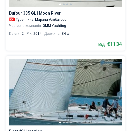
з
наших
Dufour 335 GL | Moon River
160
приватних
Туреччина,
Марина Альбатрос
яхт,
Чартерна компанія:
GMM-Yachting
катамаранів,
Каюти:
2
Рік:
2014
Довжина:
34 фт
бербоут
чартерів
€1134
Від
або
чартерів
з
повним
екіпажем
—
ви
напевно
знайдете
те,
що
шукаєте
для
своєї
захоплюючої
відпустки.