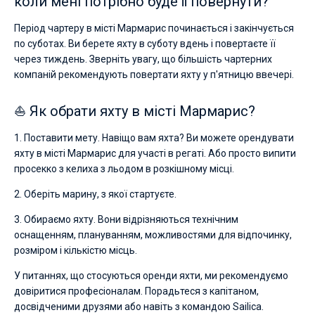
коли мені потрібно буде її повернути?
Період чартеру в місті Мармарис починається і закінчується
по суботах. Ви берете яхту в суботу вдень і повертаєте її
через тиждень. Зверніть увагу, що більшість чартерних
компаній рекомендують повертати яхту у п'ятницю ввечері.
⛵ Як обрати яхту в місті Мармарис?
1. Поставити мету. Навіщо вам яхта? Ви можете орендувати
яхту в місті Мармарис для участі в регаті. Або просто випити
просекко з келиха з льодом в розкішному місці.
2. Оберіть марину, з якої стартуєте.
3. Обираємо яхту. Вони відрізняються технічним
оснащенням, плануванням, можливостями для відпочинку,
розміром і кількістю місць.
У питаннях, що стосуються оренди яхти, ми рекомендуємо
довіритися професіоналам. Порадьтеся з капітаном,
досвідченими друзями або навіть з командою Sailica.