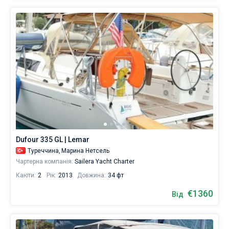
Dufour 335 GL | Lemar
Туреччина,
Марина Нетсель
Чартерна компанія:
Sailera Yacht Charter
Каюти:
2
Рік:
2013
Довжина:
34 фт
€1360
Від