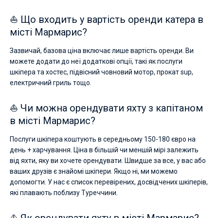
⛵ Що входить у вартість оренди катера в
місті Мармарис?
Зазвичай, базова ціна включає лише вартість оренди. Ви
можете додати до неї додаткові опції, такі як послуги
шкіпера та хостес, підвісний човновий мотор, прокат sup,
електричний гриль тощо.
⛵ Чи можна орендувати яхту з капітаном
в місті Мармарис?
Послуги шкіпера коштують в середньому 150-180 євро на
день + харчування. Ціна в більшій чи меншій мірі залежить
від яхти, яку ви хочете орендувати. Швидше за все, у вас або
ваших друзів є знайомі шкіпери. Якщо ні, ми можемо
допомогти. У нас є список перевірених, досвідчених шкіперів,
які плавають поблизу Туреччини.
⛵ Як орендувати яхту в місті Мармарис?