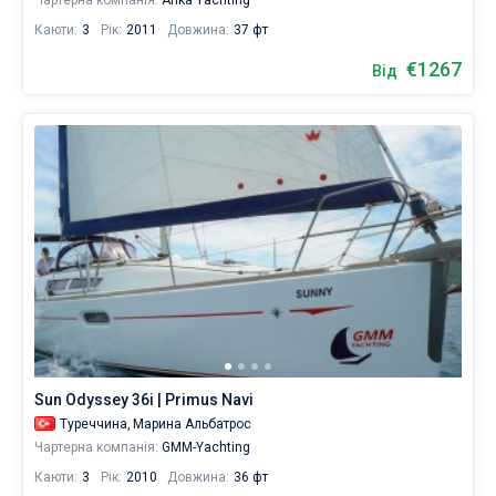
Чартерна компанія:
Anka Yachting
Каюти:
3
Рік:
2011
Довжина:
37 фт
€1267
Від
Sun Odyssey 36i | Primus Navi
Туреччина,
Марина Альбатрос
Чартерна компанія:
GMM-Yachting
Каюти:
3
Рік:
2010
Довжина:
36 фт