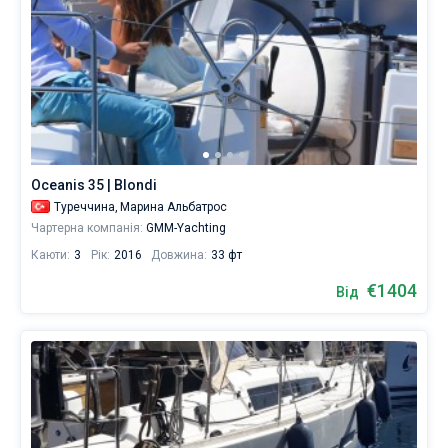
Oceanis 35 | Blondi
Туреччина,
Марина Альбатрос
Чартерна компанія:
GMM-Yachting
Каюти:
3
Рік:
2016
Довжина:
33 фт
€1404
Від