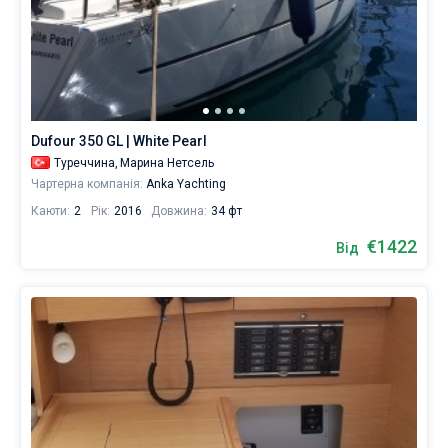
Dufour 350 GL | White Pearl
Туреччина,
Марина Нетсель
Чартерна компанія:
Anka Yachting
Каюти:
2
Рік:
2016
Довжина:
34 фт
€1422
Від