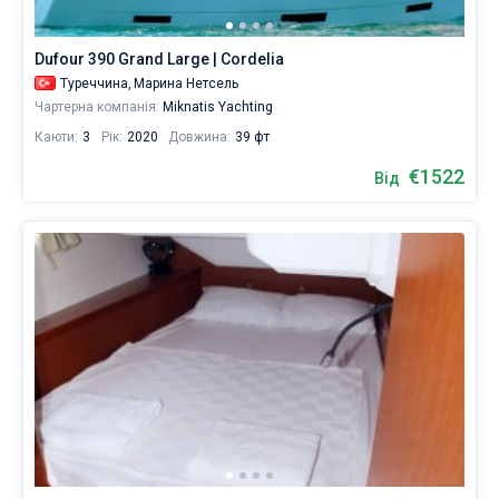
Dufour 390 Grand Large | Cordelia
Туреччина,
Марина Нетсель
Чартерна компанія:
Miknatis Yachting
Каюти:
3
Рік:
2020
Довжина:
39 фт
€1522
Від