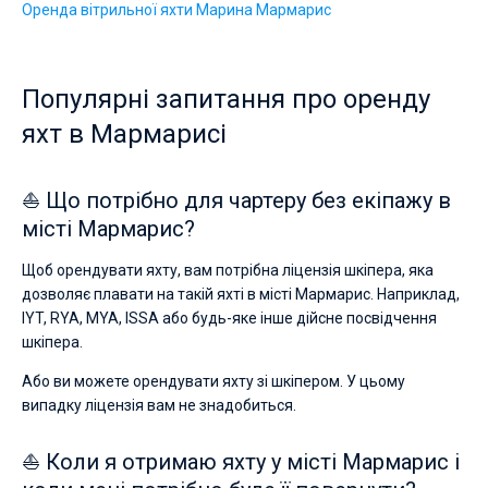
Оренда вітрильної яхти Марина Мармарис
Популярні запитання про оренду
яхт в Мармарисі
⛵ Що потрібно для чартеру без екіпажу в
місті Мармарис?
Щоб орендувати яхту, вам потрібна ліцензія шкіпера, яка
дозволяє плавати на такій яхті в місті Мармарис. Наприклад,
IYT, RYA, MYA, ISSA або будь-яке інше дійсне посвідчення
шкіпера.
Або ви можете орендувати яхту зі шкіпером. У цьому
випадку ліцензія вам не знадобиться.
⛵ Коли я отримаю яхту у місті Мармарис і