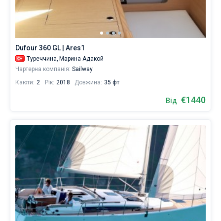
Dufour 360 GL | Ares1
Туреччина,
Марина Адакой
Чартерна компанія:
Sailway
Каюти:
2
Рік:
2018
Довжина:
35 фт
€1440
Від