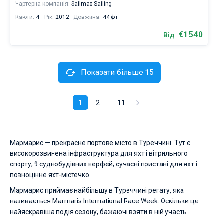
Чартерна компанія:
Sailmax Sailing
Каюти:
4
Рік:
2012
Довжина:
44 фт
€1540
Від
Показати більше 15
1
2
11
Мармарис — прекрасне портове місто в Туреччині. Тут є
високорозвинена інфраструктура для яхт і вітрильного
спорту, 9 суднобудівних верфей, сучасні пристані для яхт і
повноцінне яхт-містечко.
Мармарис приймає найбільшу в Туреччині регату, яка
називається Marmaris International Race Week. Оскільки це
найяскравіша подія сезону, бажаючі взяти в ній участь