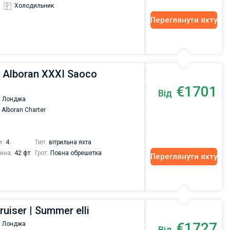
Холодильник
Переглянути яхту
| Alboran XXXI Saoco
€1701
Від
 Лонджа
Alboran Charter
и:
4
Тип:
вітрильна яхта
ина:
42 фт
Грот:
Повна обрешетка
Переглянути яхту
ruiser | Summer elli
€1727
 Лонджа
Від