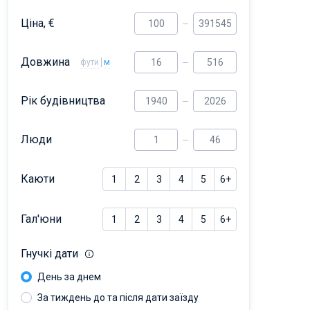
Ціна, €
Довжина
фути
м
Рік будівництва
Люди
Каюти
1
2
3
4
5
6+
Гал'юни
1
2
3
4
5
6+
Гнучкі дати
День за днем
За тиждень до та після дати заїзду