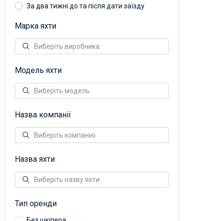
За два тижні до та після дати заїзду
Марка яхти
Модель яхти
Назва компанії
Назва яхти
Тип оренди
Без шкіпера