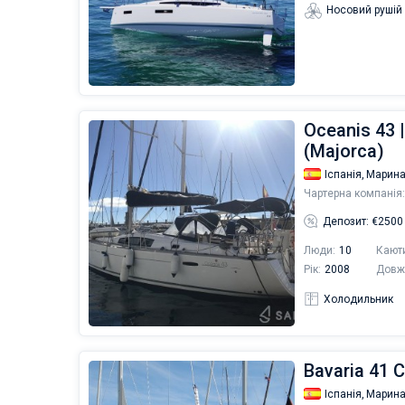
Носовий рушій
Oceanis 43 
(Majorca)
Іспанія,
Марина
Чартерна компанія:
Депозит: €2500
Люди:
10
Кают
Рік:
2008
Довж
Холодильник
Bavaria 41 C
Іспанія,
Марина