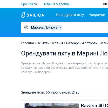
Про Sailica
Питання-відповідь
Зв'
Орендувати яхту
Напрямки
Марина Лонджа
Популярні країни
Хорватія
Чартер
Греція
Хорватія
Задар
Афіни
Lifestyle
Греція
Дубровник
Лефкада
Головна
Всі яхти
Іспанія
Балеарські острови
Май
Італія
Спліт
Волос
ТОП
Орендувати яхту в Марині Л
Туреччина
Біоград
Корфу
Люди
Іспанія
Трогір
Лавріон
Оренда яхти в Марині Лонджа — це найкращий спосіб урізноман
Франція
послугу чартеру яхти без екіпажу, щоб самостійно почати пла
незабутньої подорожі.
Сейшели
Британські Віргінські
острови
Мартініка
Знайдені яхти: 65, пропозицій: 2190
Багами
Bavaria 40 C