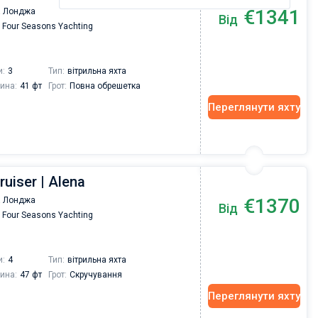
€1341
 Лонджа
Від
Four Seasons Yachting
и:
3
Тип:
вітрильна яхта
ина:
41 фт
Грот:
Повна обрешетка
Переглянути яхту
ruiser | Alena
€1370
 Лонджа
Від
Four Seasons Yachting
и:
4
Тип:
вітрильна яхта
ина:
47 фт
Грот:
Скручування
Переглянути яхту