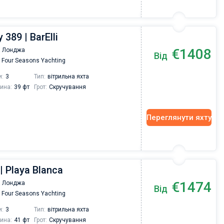
389 | BarElli
€1408
 Лонджа
Від
Four Seasons Yachting
и:
3
Тип:
вітрильна яхта
ина:
39 фт
Грот:
Скручування
Переглянути яхту
| Playa Blanca
€1474
 Лонджа
Від
Four Seasons Yachting
и:
3
Тип:
вітрильна яхта
ина:
41 фт
Грот:
Скручування