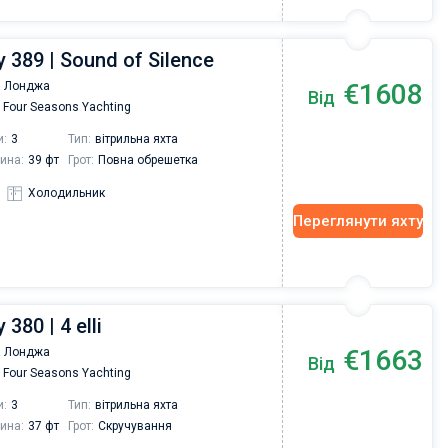
 389 | Sound of Silence
€1608
 Лонджа
Від
Four Seasons Yachting
и:
3
Тип:
вітрильна яхта
ина:
39 фт
Грот:
Повна обрешетка
Холодильник
Переглянути яхту
380 | 4 elli
€1663
 Лонджа
Від
Four Seasons Yachting
и:
3
Тип:
вітрильна яхта
ина:
37 фт
Грот:
Скручування