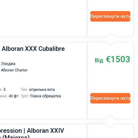
Переглянути яхту
| Alboran XXX Cubalibre
€1503
Від
 Лонджа
Alboran Charter
и:
3
Тип:
вітрильна яхта
ина:
43 фт
Грот:
Повна обрешетка
Переглянути яхту
pression | Alboran XXIV
Vadim Rogovskiy
 (Majorca)