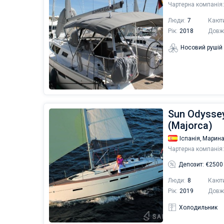
Чартерна компанія:
Люди:
7
Кают
Рік:
2018
Довж
Носовий рушій
Sun Odyssey
(Majorca)
Іспанія,
Марина
Чартерна компанія:
Депозит: €2500
Люди:
8
Кают
Рік:
2019
Довж
Холодильник