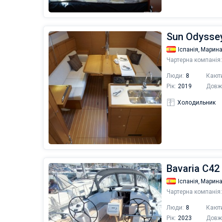
Sun Odyssey 
Іспанія,
Марина
Чартерна компанія:
Люди:
8
Кают
Рік:
2019
Довж
Холодильник
Bavaria C42 
Іспанія,
Марина
Чартерна компанія:
Люди:
8
Кают
Рік:
2023
Довж