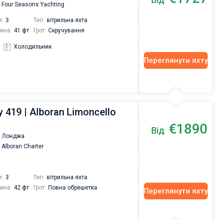
Four Seasons Yachting
и:
3
Тип:
вітрильна яхта
ина:
41 фт
Грот:
Скручування
Холодильник
Переглянути яхту
 419 | Alboran Limoncello
€1890
Від
 Лонджа
Alboran Charter
и:
3
Тип:
вітрильна яхта
ина:
42 фт
Грот:
Повна обрешетка
Переглянути яхту