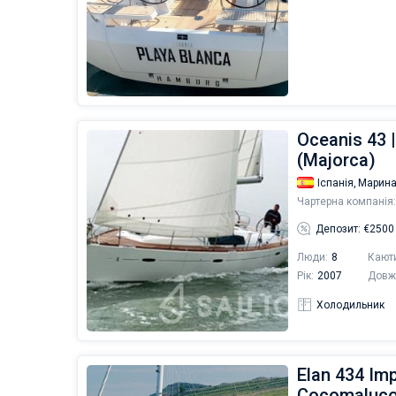
Oceanis 43 
(Majorca)
Іспанія,
Марина
Чартерна компанія:
Депозит: €2500
Люди:
8
Кают
Рік:
2007
Довж
Холодильник
Elan 434 Im
Cocomaluco