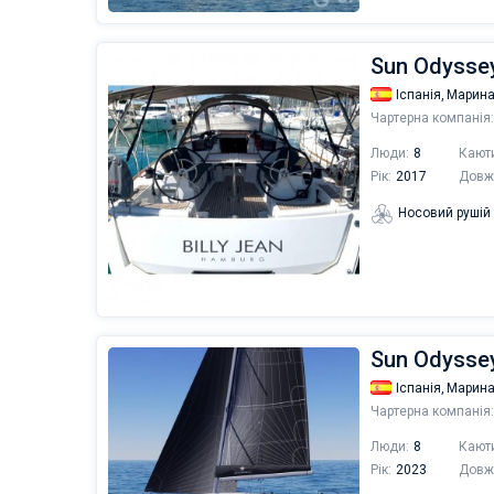
Sun Odyssey
Іспанія,
Марина
Чартерна компанія:
Люди:
8
Кают
Рік:
2017
Довж
Носовий рушій
Sun Odyssey 
Іспанія,
Марина
Чартерна компанія:
Люди:
8
Кают
Рік:
2023
Довж