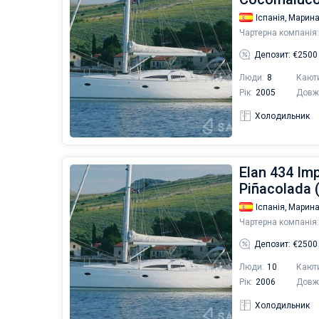
Іспанія,
Марина
Чартерна компанія:
Депозит: €2500
Люди:
8
Кают
Рік:
2005
Довж
Холодильник
Elan 434 Im
Piñacolada 
Іспанія,
Марина
Чартерна компанія:
Депозит: €2500
Люди:
10
Кают
Рік:
2006
Довж
Холодильник