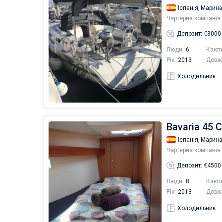
Іспанія,
Марина
Чартерна компанія:
Депозит: €3000
Люди:
6
Кают
Рік:
2013
Довж
Холодильник
Bavaria 45 C
Іспанія,
Марина
Чартерна компанія:
Депозит: €4500
Люди:
8
Кают
Рік:
2013
Довж
Холодильник