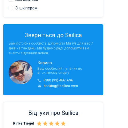
Зі шкіпером
Зверніться до Sailica
Вам потрібна особиста допомога? Ми тут для вас 7
днів на тиждень. Ми будемо раді допомогти вам
знайти відмінний човен.
Кирило
Ваш особистий путівник по
вітрильному спорту
+380 (93) 4661696
booking@sailica.com
Відгуки про Sailica
Rinke Tiegel
Kyle Redstone