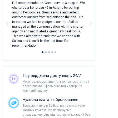
 on
Full recommendation. Great service & support. We
I took Dufour Gr
m
chartered a Beneteau 45 in Athens for our trip
online yacht ren
around Peloponnes. Great service and perfect
use their mobile
customer support from beginning to the end. Due
quantity of boat
a
to corona we had to postpone our trip - Sailica
Their managers
managed all the communication with the charter
communication w
agency and negotiated a great new deal for us.
pleasant to rece
This was already the 2nd time we charted with
transfer from air
Sailica and it won't be the last time. Full
and appreciate t
recommendation
Підтверджена доступність 24/7
Ми оновлюємо наявність яхт автоматично і
перевіряємо інформацію від чартерних
компаній вручну
Нульова плата за бронювання
Бронюючи яхту в Sailica, ви не сплачуєте
жодних комісій. Ми пропонуємо
справедливу ціну від чартерної компанії без