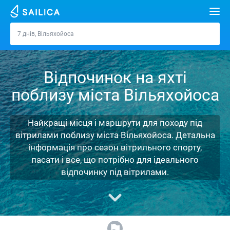
Пошук
7 днів, Вільяхойоса
Вільяхойоса
Орендувати яхту
Відпочинок на яхті
Напрямки
поблизу міста Вільяхойоса
Хорватія
Марини
Греція
Спліт
Задар
Найкращі місця і маршрути для походу під
Журнал
вітрилами поблизу міста Вільяхойоса. Детальна
Італія
Шибеник
Марина Алімос
Дубровник
Афіни
інформація про сезон вітрильного спорту,
Про Sailica
пасати і все, що потрібно для ідеального
Туреччина
Задар
D-Marin Лефкас
Beneteau
Спліт
Лефкада
Майорка
відпочинку під вітрилами.
Питання-відповідь
Іспанія
Сардинія
Марина Далмація
Jeanneau
Lagoon 40
Біоград
Волос
Ібіца
Азорські острови
FREE
Запит на оренду
Франція
Сицилія
D-Marin Гувія
Bavaria
Lagoon 42
Bavaria C42
Трогір
Корфу
Канарські острови
Мадейра
Сицилія