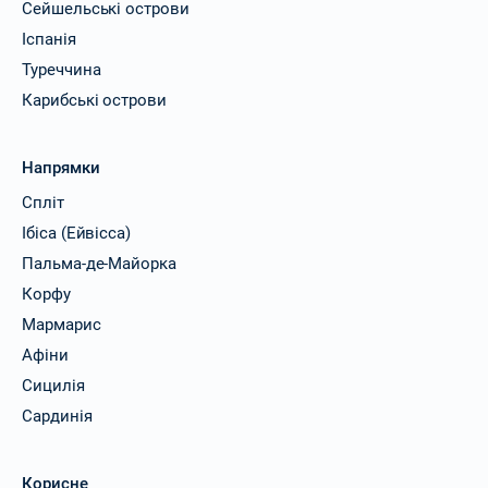
Сейшельські острови
Іспанія
Туреччина
Карибські острови
Напрямки
Спліт
Ібіса (Ейвісса)
Пальма-де-Майорка
Корфу
Мармарис
Афіни
Сицилія
Сардинія
Корисне