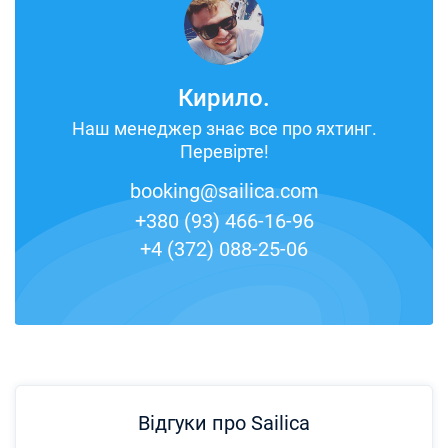
Кирило.
Наш менеджер знає все про яхтинг.
Перевірте!
booking@sailica.com
+380 (93) 466-16-96
+4 (372) 088-25-06
Відгуки про Sailica