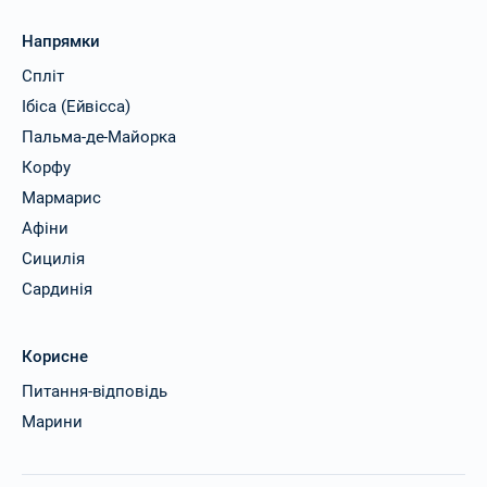
Напрямки
Спліт
Ібіса (Ейвісса)
Пальма-де-Майорка
Корфу
Мармарис
Афіни
Сицилія
Сардинія
Корисне
Питання-відповідь
Марини