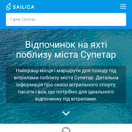
Пошук
7 днів, Супетар
Супетар
Орендувати яхту
Відпочинок на яхті
Напрямки
поблизу міста Супетар
Хорватія
Марини
Греція
Спліт
Задар
Найкращі місця і маршрути для походу під
Журнал
вітрилами поблизу міста Супетар. Детальна
Італія
Шибеник
Марина Алімос
Дубровник
Афіни
інформація про сезон вітрильного спорту,
Про Sailica
пасати і все, що потрібно для ідеального
Туреччина
Задар
D-Marin Лефкас
Beneteau
Спліт
Лефкада
Майорка
відпочинку під вітрилами.
Питання-відповідь
Іспанія
Сардинія
Марина Далмація
Jeanneau
Lagoon 40
Біоград
Волос
Ібіца
Азорські острови
FREE
Запит на оренду
Франція
Сицилія
D-Marin Гувія
Bavaria
Lagoon 42
Bavaria C42
Трогір
Корфу
Канарські острови
Мадейра
Сицилія