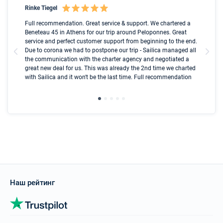
Rinke Tiegel
Kyl
nt
Full recommendation. Great service & support. We chartered a
I t
ip
Beneteau 45 in Athens for our trip around Peloponnes. Great
ren
ed
service and perfect customer support from beginning to the end.
fai
l
Due to corona we had to postpone our trip - Sailica managed all
par
the communication with the charter agency and negotiated a
com
great new deal for us. This was already the 2nd time we charted
a s
with Sailica and it won't be the last time. Full recommendation
did
ser
Наш рейтинг