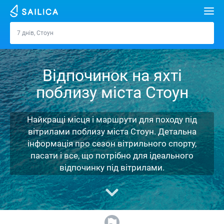
Пошук
7 днів, Стоун
Стоун
Орендувати яхту
Відпочинок на яхті
Напрямки
поблизу міста Стоун
Хорватія
Марини
Греція
Спліт
Задар
Найкращі місця і маршрути для походу під
Журнал
вітрилами поблизу міста Стоун. Детальна
Італія
Шибеник
Марина Алімос
Дубровник
Афіни
інформація про сезон вітрильного спорту,
Про Sailica
пасати і все, що потрібно для ідеального
Туреччина
Задар
D-Marin Лефкас
Beneteau
Спліт
Лефкада
Майорка
відпочинку під вітрилами.
Питання-відповідь
Іспанія
Сардинія
Марина Далмація
Jeanneau
Lagoon 40
Біоград
Волос
Ібіца
Азорські острови
FREE
Запит на оренду
Франція
Сицилія
D-Marin Гувія
Bavaria
Lagoon 42
Bavaria C42
Трогір
Корфу
Канарські острови
Мадейра
Сицилія