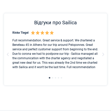
Відгуки про Sailica
Rinke Tiegel
Kyl
nt
Full recommendation. Great service & support. We chartered a
I t
ip
Beneteau 45 in Athens for our trip around Peloponnes. Great
ren
ed
service and perfect customer support from beginning to the end.
fai
l
Due to corona we had to postpone our trip - Sailica managed all
par
the communication with the charter agency and negotiated a
com
great new deal for us. This was already the 2nd time we charted
a s
with Sailica and it won't be the last time. Full recommendation
did
ser