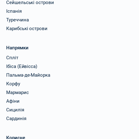
Сейшельські острови
Іспанія
Туреччина
Карибські острови
Напрямки
Спліт
Ібіса (Ейвісса)
Пальма-де-Майорка
Корфу
Мармарис
Афіни
Сицилія
Сардинія
Корисне