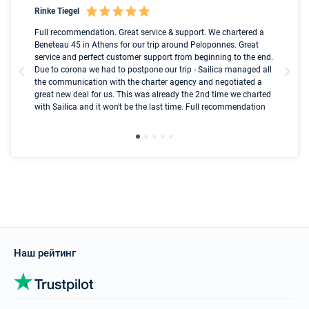
Rinke Tiegel
Kyl
nt
Full recommendation. Great service & support. We chartered a
I t
ip
Beneteau 45 in Athens for our trip around Peloponnes. Great
ren
ed
service and perfect customer support from beginning to the end.
fai
l
Due to corona we had to postpone our trip - Sailica managed all
par
the communication with the charter agency and negotiated a
com
great new deal for us. This was already the 2nd time we charted
a s
with Sailica and it won't be the last time. Full recommendation
did
ser
Наш рейтинг