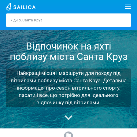
Пошук
7 днів, Санта Круз
Санта Круз
Орендувати яхту
Відпочинок на яхті
Напрямки
поблизу міста Санта Круз
Хорватія
Марини
Греція
Спліт
Задар
Найкращі місця і маршрути для походу під
Журнал
вітрилами поблизу міста Санта Круз. Детальна
Італія
Шибеник
Марина Алімос
Дубровник
Афіни
інформація про сезон вітрильного спорту,
Про Sailica
пасати і все, що потрібно для ідеального
Туреччина
Задар
D-Marin Лефкас
Beneteau
Спліт
Лефкада
Майорка
відпочинку під вітрилами.
Питання-відповідь
Іспанія
Сардинія
Марина Далмація
Jeanneau
Lagoon 40
Біоград
Волос
Ібіца
Азорські острови
FREE
Запит на оренду
Франція
Сицилія
D-Marin Гувія
Bavaria
Lagoon 42
Bavaria C42
Трогір
Корфу
Канарські острови
Мадейра
Сицилія