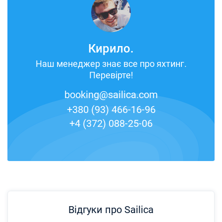
Кирило.
Наш менеджер знає все про яхтинг.
Перевірте!
booking@sailica.com
+380 (93) 466-16-96
+4 (372) 088-25-06
Відгуки про Sailica