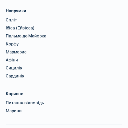
Напрямки
Спліт
Ібіса (Ейвісса)
Пальма-де-Майорка
Корфу
Мармарис
Афіни
Сицилія
Сардинія
Корисне
Питання-відповідь
Марини