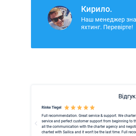
Кирило.
Наш менеджер зна
яхтинг. Перевірте!
Відгук
Rinke Tiegel
cht search to the
Full recommendation. Great service & support. We charter
h family on a
service and perfect customer support from beginning to t
all the communication with the charter agency and negoti
charted with Sailica and it won't be the last time. Full r