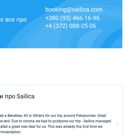
booking@sailica.com
+380 (93) 466-16-96
є все про
+4 (372) 088-25-06
и про Sailica
Kyle Red
ed a Beneteau 45 in Athens for our trip around Peloponnes. Great
I took Du
he end. Due to corona we had to postpone our trip - Sailica managed
fair pri
ated a great new deal for us. This was already the 2nd time we
communic
ecommendation
We didn't