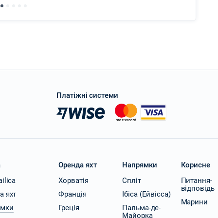
Платіжні системи
a
Оренда яхт
Напрямки
Корисне
ilica
Хорватія
Спліт
Питання-
відповідь
а яхт
Франція
Ібіса (Ейвісса)
Марини
ямки
Греція
Пальма-де-
Майорка