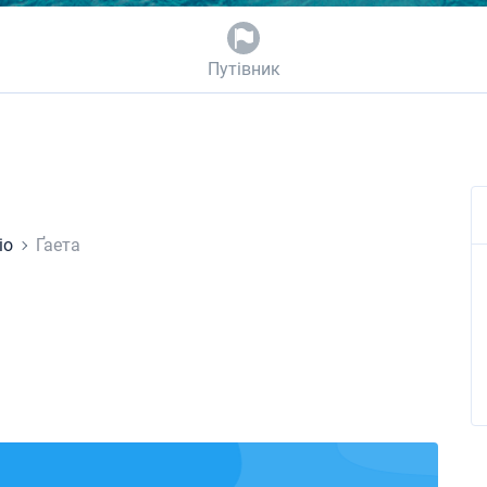
Путівник
іо
Ґаета