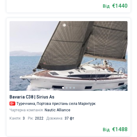
€1440
Від
Bavaria C38 | Sirius As
Туреччина,
Портова пристань села Марінтурк
Чартерна компанія:
Nautic Alliance
Каюти:
3
Рік:
2022
Довжина:
37 фт
€1488
Від