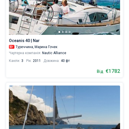
Oceanis 40 | Nar
Туреччина,
Марина Гочек
Чартерна компанія:
Nautic Alliance
Каюти:
3
Рік:
2011
Довжина:
40 фт
€1782
Від