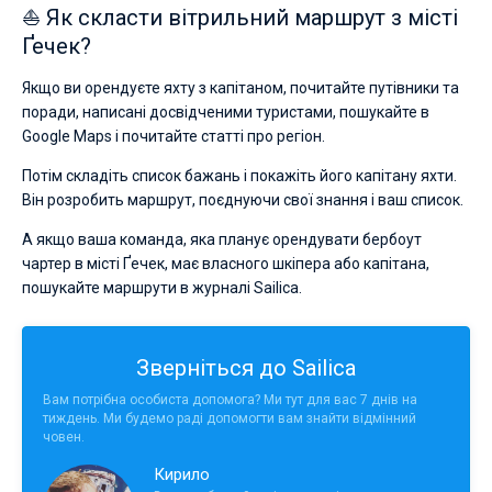
⛵ Як скласти вітрильний маршрут з місті
Ґечек?
Якщо ви орендуєте яхту з капітаном, почитайте путівники та
поради, написані досвідченими туристами, пошукайте в
Google Maps і почитайте статті про регіон.
Потім складіть список бажань і покажіть його капітану яхти.
Він розробить маршрут, поєднуючи свої знання і ваш список.
А якщо ваша команда, яка планує орендувати бербоут
чартер в місті Ґечек, має власного шкіпера або капітана,
пошукайте маршрути в журналі Sailica.
Зверніться до Sailica
Вам потрібна особиста допомога? Ми тут для вас 7 днів на
тиждень. Ми будемо раді допомогти вам знайти відмінний
човен.
Кирило