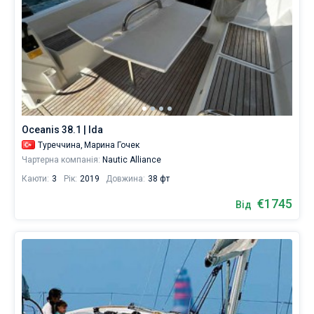
Oceanis 38.1 | Ida
Туреччина,
Марина Гочек
Чартерна компанія:
Nautic Alliance
Каюти:
3
Рік:
2019
Довжина:
38 фт
€1745
Від