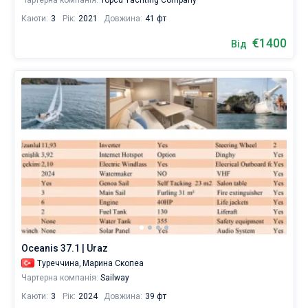
Чартерна компанія:
Topcu Yachting Company
Каюти:
3
Рік:
2021
Довжина:
41 фт
€1400
Від
Oceanis 37.1 | Uraz
Туреччина,
Марина Скопеа
Чартерна компанія:
Sailway
Каюти:
3
Рік:
2024
Довжина:
39 фт