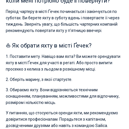
коли мені потрібно буде її повернути?
Період чартеру в місті Ґечек починається і закінчується по
суботах. Ви берете яхту в суботу вдень і повертаєте її через
тиждень. Зверніть увагу, що більшість чартерних компаній
рекомендують повертати яхту у п'ятницю ввечері.
⛵ Як обрати яхту в місті Ґечек?
1. Поставити мету. Навіщо вам яхта? Ви можете орендувати
яхту в місті Ґечек для участі в регаті. Або просто випити
просекко з келиха з льодом в розкішному місці.
2. Оберіть марину, з якої стартуєте.
3. Обираємо яхту. Вони відрізняються технічним
оснащенням, плануванням, можливостями для відпочинку,
розміром і кількістю місць.
У питаннях, що стосуються оренди яхти, ми рекомендуємо
довіритися професіоналам. Порадьтеся з капітаном,
досвідченими друзями або навіть з командою Sailica.