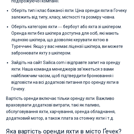
подорожуючої компанії.
Оберіть тип і клас бажаної яхти. Ціна оренди яхти в Гочеку
залежить від типу, класу, місткості та розміру човна.
Оберіть категорію яхти
—
бербоут або яхта зі шкіпером.
Оренда яхти без шкіпера доступна для осіб, які мають
ліцензію шкіпера, що дозволяє керувати яхтою в
Туреччині. Якщо у вас немає ліцензії шкіпера, ви можете
забронювати яхту з шкіпером.
Зайдіть на сайт Sailica.com і відправте запит на оренду
яхти. Наша команда менеджерів зв'яжеться з вами
найближчим часом, щоб підтвердити бронювання і
відповісти на всі додаткові питання про оренду яхти в
Гочеку.
Вартість оренди включає тільки оренду яхти. Важливо
враховувати додаткові витрати, такі як паливо,
обслуговування яхти, харчування, оренда обладнання,
додатковий мотор, а також плата за стоянку яхти і т.д.
Яка вартість оренди яхти в місто Ґечек?