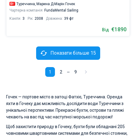
Туреччина,
Марина Д-Марін Гочек
Чартерна компанія:
FundaMental Sailing
Каюти:
3
Рік:
2008
Довжина:
39 фт
€1890
Від
Показати більше 15
1
2
9
Гочек — портове місто в затоці Фатхіє, Туреччина. Оренда
яхти в Гочеку дає можливість дослідити води Туреччини з
унікальної перспективи. Прекрасні бухти, острови та пляжі
чекають на вас під час наступної морської подорожі!
Щоб захистити природу в Гочеку, бухти були обладнані 205
човновими швартовними системами для безпечної стоянки,