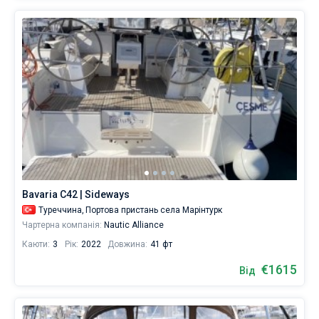
Bavaria C42 | Sideways
Туреччина,
Портова пристань села Марінтурк
Чартерна компанія:
Nautic Alliance
Каюти:
3
Рік:
2022
Довжина:
41 фт
€1615
Від