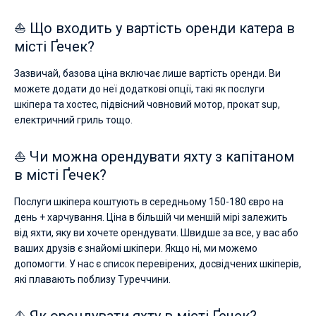
⛵ Що входить у вартість оренди катера в
місті Ґечек?
Зазвичай, базова ціна включає лише вартість оренди. Ви
можете додати до неї додаткові опції, такі як послуги
шкіпера та хостес, підвісний човновий мотор, прокат sup,
електричний гриль тощо.
⛵ Чи можна орендувати яхту з капітаном
в місті Ґечек?
Послуги шкіпера коштують в середньому 150-180 євро на
день + харчування. Ціна в більшій чи меншій мірі залежить
від яхти, яку ви хочете орендувати. Швидше за все, у вас або
ваших друзів є знайомі шкіпери. Якщо ні, ми можемо
допомогти. У нас є список перевірених, досвідчених шкіперів,
які плавають поблизу Туреччини.
⛵ Як орендувати яхту в місті Ґечек?