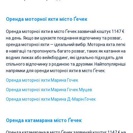
Оренда моторної яхти місто Ґечек
Оренда моторної яхти в місто Ґечек зазвичай коштує 1147 €
на день. Якщо ви шукаєте поєднання відпочинку та розваг,
оренда моторної яхти — ідеальний вибір. Моторна яхта легкі
в навігації та пропонують багато розваг, таких як катання на
водних лижах або вейкбординг, які ідеально підходять для
спільного відпочинку з родиною та друзями. Найпопулярніші
напрямки для оренди моторної яхти в місто Ґечек:
Оренда моторної яхти Марина Гочек
Оренда моторної яхти Марина Гочек Муцев
Оренда моторної яхти Марина Д-Марін Гочек
Оренда катамарана місто Ґечек
Оренда катамарана в місто Ґечек зазвичай коштує 1147 € на