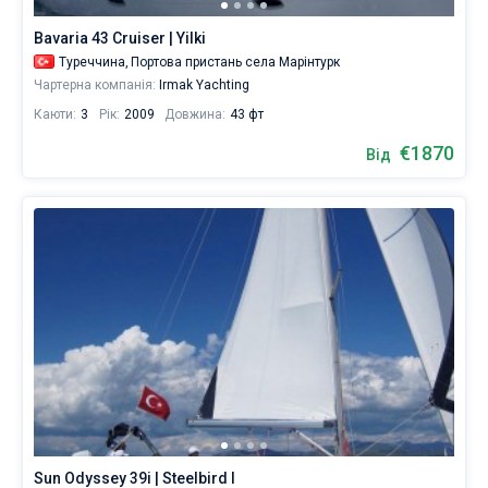
Bavaria 43 Cruiser | Yilki
Туреччина,
Портова пристань села Марінтурк
Чартерна компанія:
Irmak Yachting
Каюти:
3
Рік:
2009
Довжина:
43 фт
€1870
Від
Sun Odyssey 39i | Steelbird I