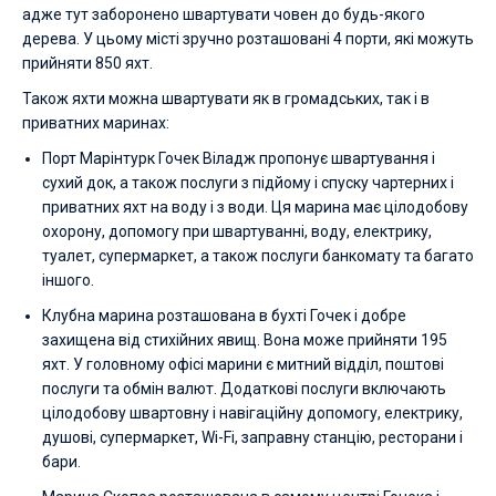
адже тут заборонено швартувати човен до будь-якого
дерева. У цьому місті зручно розташовані 4 порти, які можуть
прийняти 850 яхт.
Також яхти можна швартувати як в громадських, так і в
приватних маринах:
Порт Марінтурк Гочек Віладж пропонує швартування і
сухий док, а також послуги з підйому і спуску чартерних і
приватних яхт на воду і з води. Ця марина має цілодобову
охорону, допомогу при швартуванні, воду, електрику,
туалет, супермаркет, а також послуги банкомату та багато
іншого.
Клубна марина розташована в бухті Гочек і добре
захищена від стихійних явищ. Вона може прийняти 195
яхт. У головному офісі марини є митний відділ, поштові
послуги та обмін валют. Додаткові послуги включають
цілодобову швартовну і навігаційну допомогу, електрику,
душові, супермаркет, Wi-Fi, заправну станцію, ресторани і
бари.