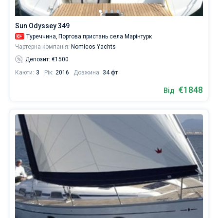
Sun Odyssey 349
Туреччина,
Портова пристань села Марінтурк
Чартерна компанія:
Nomicos Yachts
Депозит: €1500
Каюти:
3
Рік:
2016
Довжина:
34 фт
€1848
Від