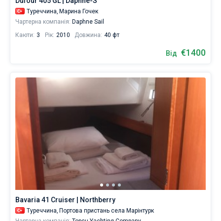
Dufour 405 GL | Daphne-S
Туреччина,
Марина Гочек
Чартерна компанія:
Daphne Sail
Поруч
Каюти:
3
Рік:
2010
Довжина:
40 фт
Марина
Гочек
,
€1400
Від
Портова
пристань
села
Марінтурк
,
Марина
Скопеа
,
Марина
Д-
Марін
Гочек
,
Клуб
Марина
.
Bavaria 41 Cruiser | Northberry
Туреччина,
Портова пристань села Марінтурк