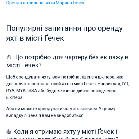
Оренда вітрильної яхти Марина Гочек
Популярні запитання про оренду
яхт в місті Ґечек
⛵ Що потрібно для чартеру без екіпажу в
місті Ґечек?
Щоб орендувати яхту, вам потрібна ліцензія шкіпера, яка
дозволяє плавати на такій яхті в місті Ґечек. Наприклад, IYT,
RYA, MYA, ISSA або будь-яке інше дійсне посвідчення
шкіпера.
Або ви можете орендувати яхту зі шкіпером. У цьому
випадку ліцензія вам не знадобиться.
⛵ Коли я отримаю яхту у місті Ґечек і