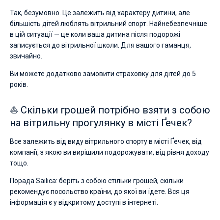
Так, безумовно. Це залежить від характеру дитини, але
більшість дітей люблять вітрильний спорт. Найнебезпечніше
в цій ситуації — це коли ваша дитина після подорожі
записується до вітрильної школи. Для вашого гаманця,
звичайно.
Ви можете додатково замовити страховку для дітей до 5
років.
⛵ Скільки грошей потрібно взяти з собою
на вітрильну прогулянку в місті Ґечек?
Все залежить від виду вітрильного спорту в місті Ґечек, від
компанії, з якою ви вирішили подорожувати, від рівня доходу
тощо.
Порада Sailica: беріть з собою стільки грошей, скільки
рекомендує посольство країни, до якої ви їдете. Вся ця
інформація є у відкритому доступі в інтернеті.