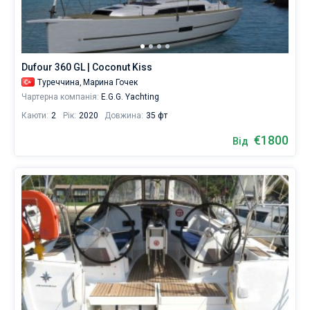
Dufour 360 GL | Coconut Kiss
Туреччина,
Марина Гочек
Чартерна компанія:
E.G.G. Yachting
Каюти:
2
Рік:
2020
Довжина:
35 фт
€1800
Від