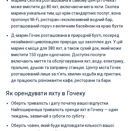
Марина Скопеа розташована в самому центрі Гочека і
може вмістити до 80 яхт, включаючи мега-яхти. Скопеа
марина унікальна тим, що крім стандартних послуг, вона
пропонує Wi-Fi, ресторан і ексклюзивний водний бар,
розташований поруч з величним басейном на краю бухти.
Д-марин Гочек розташована в природній бухті, посеред
незайманої цивілізацією природи, що захоплює дух. У цій
марині є місце для 380 яхт, а також сухий док, який може
вмістити 150 суден одночасно. Доступні послуги
включають миття та обслуговування яхт, воду, електрику,
пральню, душові та заправну станцію. Центр міста Гочек
розташований лише за п'ять хвилин ходьби від пристані,
де працюють різноманітні кафе, ресторани та бари.
Як орендувати яхту в Гочеку
Оберіть тривалість і дату початку вашої відпустки.
Найпоширеніша тривалість оренди яхт в Гочеку — один
тиждень, зазвичай з суботи по суботу.
Оберіть човен, який буде відповідати кількості вашої