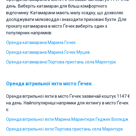
день. Виберіть катамаран для більш комфортного
відпочинку. Катамарани мають малу осадку, що дозволяє
досліджувати мілководдя і знаходити приховані бухти. Для
прокату катамарана в місто Ґечек виберіть один з
популярних напрямків:
Оренда катамарана Марина Гочек
Оренда катамарана Марина Гочек Муцев
Оренда катамарана Портова пристань села Марінтурк
Оренда вітрильної яхти місто Ґечек
Оренда вітрильної яхти в місто Ґечек зазвичай коштує 1147 €
на день. Найпопулярніші напрямки для яхтингу в місто Ґечек
є:
Оренда вітрильної яхти Марина Маринтюрк Геджек Вілледж
Оренда вітрильної яхти Портова пристань села Марінтурк