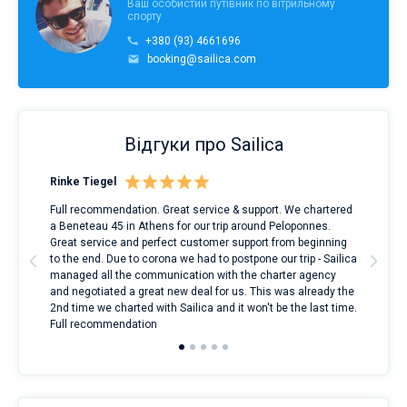
Ваш особистий путівник по вітрильному
спорту
+380 (93) 4661696
booking@sailica.com
Відгуки про Sailica
Rinke Tiegel
Kyl
Full recommendation. Great service & support. We chartered
I to
a Beneteau 45 in Athens for our trip around Peloponnes.
rent
ve.
Great service and perfect customer support from beginning
with
t
to the end. Due to corona we had to postpone our trip - Sailica
my 
managed all the communication with the charter agency
com
and negotiated a great new deal for us. This was already the
rece
2nd time we charted with Sailica and it won't be the last time.
mari
Full recommendation
over