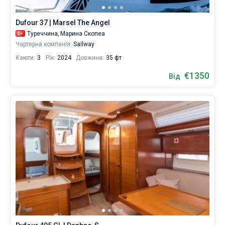
однієї
з
Dufour 37 | Marsel The Angel
наших
122
Туреччина,
Марина Скопеа
приватних
Чартерна компанія:
Sailway
яхт,
Каюти:
3
Рік:
2024
Довжина:
35 фт
катамаранів,
бербоут
€1350
Від
чартерів
або
чартерів
з
повним
екіпажем
—
ви
напевно
знайдете
те,
що
шукаєте
для
своєї
наступної
відпустки.