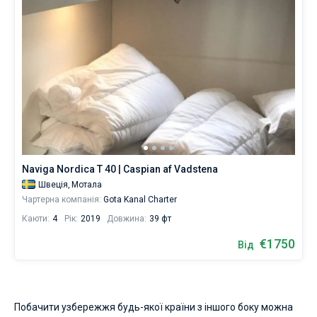
Naviga Nordica T 40 | Caspian af Vadstena
Швеція,
Мотала
Чартерна компанія:
Gota Kanal Charter
Каюти:
4
Рік:
2019
Довжина:
39 фт
€1750
Від
Побачити узбережжя будь-якої країни з іншого боку можна