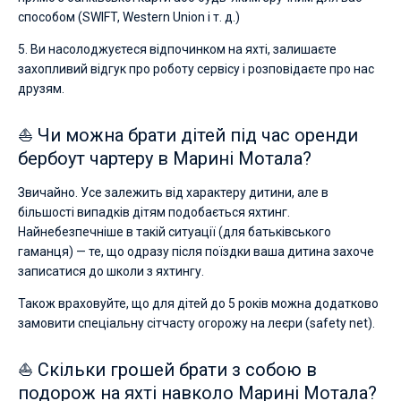
способом (SWIFT, Western Union і т. д.)
5. Ви насолоджуєтеся відпочинком на яхті, залишаєте
захопливий відгук про роботу сервісу і розповідаєте про нас
друзям.
⛵ Чи можна брати дітей під час оренди
бербоут чартеру в Марині Мотала?
Звичайно. Усе залежить від характеру дитини, але в
більшості випадків дітям подобається яхтинг.
Найнебезпечніше в такій ситуації (для батьківського
гаманця) — те, що одразу після поїздки ваша дитина захоче
записатися до школи з яхтингу.
Також враховуйте, що для дітей до 5 років можна додатково
замовити спеціальну сітчасту огорожу на леєри (safety net).
⛵ Скільки грошей брати з собою в
подорож на яхті навколо Марині Мотала?