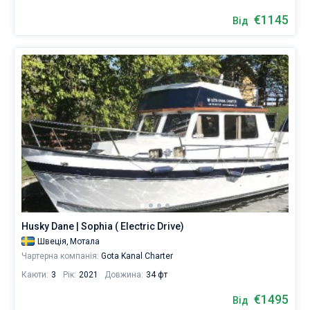
€1145
Від
Husky Dane | Sophia ( Electric Drive)
Швеція,
Мотала
Чартерна компанія:
Gota Kanal Charter
Каюти:
3
Рік:
2021
Довжина:
34 фт
€1495
Від