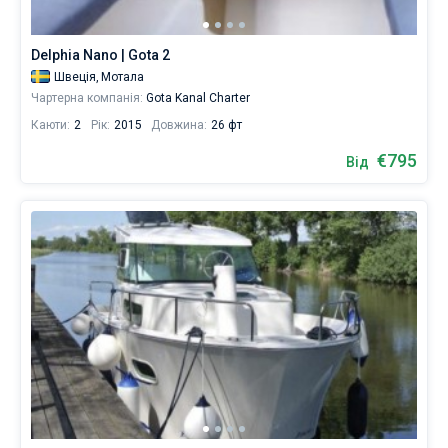
8
човнів
Без шкіпера
від
Delphia Nano | Gota 2
625
Зі шкіпером
Швеція,
Мотала
€
Чартерна компанія:
Gota Kanal Charter
для
вітрильного
Каюти:
2
Рік:
2015
Довжина:
26 фт
Показати результати(8)
відпочинку
та
€795
Від
незабутньої
подорожі.