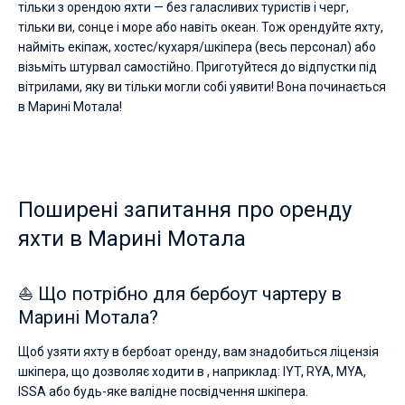
тільки з орендою яхти — без галасливих туристів і черг,
тільки ви, сонце і море або навіть океан. Тож орендуйте яхту,
найміть екіпаж, хостес/кухаря/шкіпера (весь персонал) або
візьміть штурвал самостійно. Приготуйтеся до відпустки під
вітрилами, яку ви тільки могли собі уявити! Вона починається
в Марині Мотала!
Поширені запитання про оренду
яхти в Марині Мотала
⛵ Що потрібно для бербоут чартеру в
Марині Мотала?
Щоб узяти яхту в бербоат оренду, вам знадобиться ліцензія
шкіпера, що дозволяє ходити в , наприклад: IYT, RYA, MYA,
ISSA або будь-яке валідне посвідчення шкіпера.