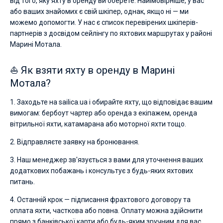
від того, яку яхту в оренду ви оберете. Найімовірніше, у вас
або ваших знайомих є свій шкіпер, однак, якщо ні — ми
можемо допомогти. У нас є список перевірених шкіперів-
партнерів з досвідом сейлінгу по яхтових маршрутах у районі
Марині Мотала.
⛵ Як взяти яхту в оренду в Марині
Мотала?
1. Заходьте на sailica.ua і обирайте яхту, що відповідає вашим
вимогам: бербоут чартер або оренда з екіпажем, оренда
вітрильної яхти, катамарана або моторної яхти тощо.
2. Відправляєте заявку на бронювання.
3. Наш менеджер зв'язується з вами для уточнення ваших
додаткових побажань і консультує з будь-яких яхтових
питань.
4. Останній крок — підписання фрахтового договору та
оплата яхти, часткова або повна. Оплату можна здійснити
прямо з банківської карти або будь-яким зручним для вас