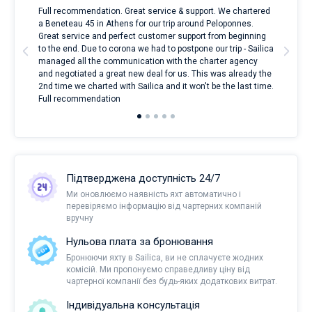
Full recommendation. Great service & support. We chartered
I to
a Beneteau 45 in Athens for our trip around Peloponnes.
rent
ve.
Great service and perfect customer support from beginning
with
t
to the end. Due to corona we had to postpone our trip - Sailica
my 
managed all the communication with the charter agency
com
and negotiated a great new deal for us. This was already the
rece
2nd time we charted with Sailica and it won't be the last time.
mari
Full recommendation
over
Підтверджена доступність 24/7
Ми оновлюємо наявність яхт автоматично і
перевіряємо інформацію від чартерних компаній
вручну
Нульова плата за бронювання
Бронюючи яхту в Sailica, ви не сплачуєте жодних
комісій. Ми пропонуємо справедливу ціну від
чартерної компанії без будь-яких додаткових витрат.
Індивідуальна консультація