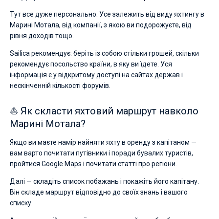
Тут все дуже персонально. Усе залежить від виду яхтингу в
Марині Мотала, від компанії, з якою ви подорожуєте, від
рівня доходів тощо.
Sailica рекомендує: беріть із собою стільки грошей, скільки
рекомендує посольство країни, в яку ви їдете. Уся
інформація є у відкритому доступі на сайтах держав і
нескінченній кількості форумів.
⛵ Як скласти яхтовий маршрут навколо
Марині Мотала?
Якщо ви маєте намір найняти яхту в оренду з капітаном —
вам варто почитати путівники і поради бувалих туристів,
пройтися Google Maps і почитати статті про регіони.
Далі — складіть список побажань і покажіть його капітану.
Він складе маршрут відповідно до своїх знань і вашого
списку.