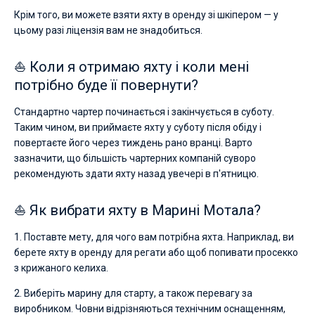
Крім того, ви можете взяти яхту в оренду зі шкіпером — у
цьому разі ліцензія вам не знадобиться.
⛵ Коли я отримаю яхту і коли мені
потрібно буде її повернути?
Стандартно чартер починається і закінчується в суботу.
Таким чином, ви приймаєте яхту у суботу після обіду і
повертаєте його через тиждень рано вранці. Варто
зазначити, що більшість чартерних компаній суворо
рекомендують здати яхту назад увечері в п'ятницю.
⛵ Як вибрати яхту в Марині Мотала?
1. Поставте мету, для чого вам потрібна яхта. Наприклад, ви
берете яхту в оренду для регати або щоб попивати просекко
з крижаного келиха.
2. Виберіть марину для старту, а також перевагу за
виробником. Човни відрізняються технічним оснащенням,