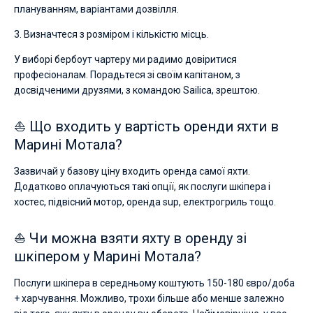
плануванням, варіантами дозвілля.
3. Визначтеся з розміром і кількістю місць.
У виборі бербоут чартеру ми радимо довіритися
професіоналам. Порадьтеся зі своїм капітаном, з
досвідченими друзями, з командою Sailica, зрештою.
⛵ Що входить у вартість оренди яхти в
Марині Мотала?
Зазвичай у базову ціну входить оренда самої яхти.
Додатково оплачуються такі опції, як послуги шкіпера і
хостес, підвісний мотор, оренда sup, електрогриль тощо.
⛵ Чи можна взяти яхту в оренду зі
шкіпером у Марині Мотала?
Послуги шкіпера в середньому коштують 150-180 євро/доба
+ харчування. Можливо, трохи більше або менше залежно