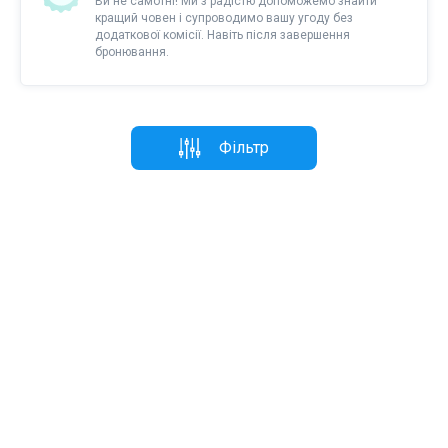
Ви не самотні! Ми з радістю допоможемо знайти
кращий човен і супроводимо вашу угоду без
додаткової комісії. Навіть після завершення
бронювання.
Фільтр