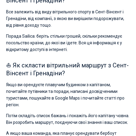
Вінсент і Гренадіни?
Все залежить від виду вітрильного спорту в Сент-Вінсент і
Гренадіни, від компанії, з якою ви вирішили подорожувати,
від рівня доходу тощо.
Порада Sailica: беріть стільки грошей, скільки рекомендує
посольство країни, до якої ви їдете. Вся ця інформація є у
відкритому доступі в інтернеті.
⛵ Як скласти вітрильний маршрут з Сент-
Вінсент і Гренадіни?
Якщо ви орендуєте плавучим будинком з капітаном,
почитайте путівники та поради, написані досвідченими
туристами, пошукайте в Google Maps і почитайте статті про
регіон.
Потім складіть список бажань і покажіть його капітану човна.
Він розробить маршрут, поєднуючи свої знання і ваш список.
А якщо ваша команда, яка планує орендувати бербоут