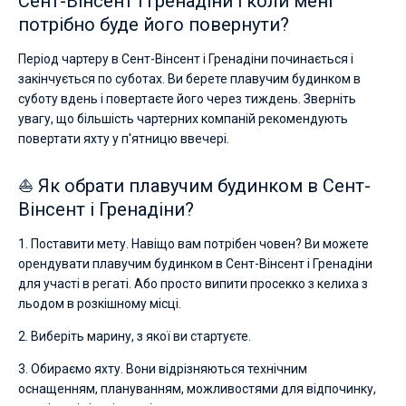
Сент-Вінсент і Гренадіни і коли мені
потрібно буде його повернути?
Період чартеру в Сент-Вінсент і Гренадіни починається і
закінчується по суботах. Ви берете плавучим будинком в
суботу вдень і повертаєте його через тиждень. Зверніть
увагу, що більшість чартерних компаній рекомендують
повертати яхту у п'ятницю ввечері.
⛵ Як обрати плавучим будинком в Сент-
Вінсент і Гренадіни?
1. Поставити мету. Навіщо вам потрібен човен? Ви можете
орендувати плавучим будинком в Сент-Вінсент і Гренадіни
для участі в регаті. Або просто випити просекко з келиха з
льодом в розкішному місці.
2. Виберіть марину, з якої ви стартуєте.
3. Обираємо яхту. Вони відрізняються технічним
оснащенням, плануванням, можливостями для відпочинку,