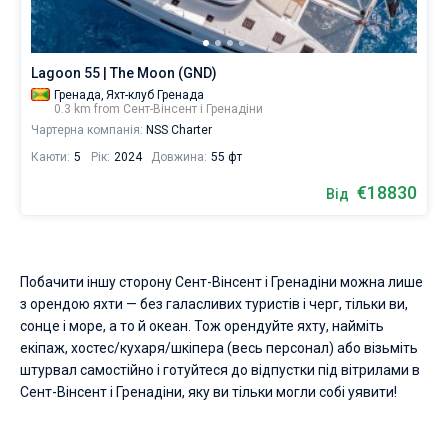
Lagoon 55 | The Moon (GND)
Гренада,
Яхт-клуб Гренада
0.3 km from Сент-Вінсент і Гренадіни
Чартерна компанія:
NSS Charter
Каюти:
5
Рік:
2024
Довжина:
55 фт
€18830
Від
Побачити іншу сторону Сент-Вінсент і Гренадіни можна лише
з орендою яхти — без галасливих туристів і черг, тільки ви,
сонце і море, а то й океан. Тож орендуйте яхту, найміть
екіпаж, хостес/кухаря/шкіпера (весь персонал) або візьміть
штурвал самостійно і готуйтеся до відпустки під вітрилами в
Сент-Вінсент і Гренадіни, яку ви тільки могли собі уявити!