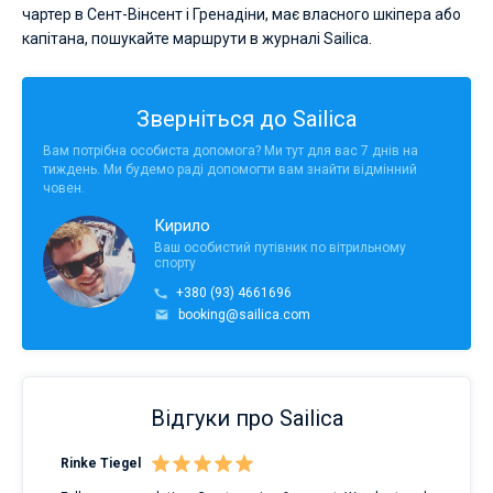
чартер в Сент-Вінсент і Гренадіни, має власного шкіпера або
капітана, пошукайте маршрути в журналі Sailica.
Зверніться до Sailica
Вам потрібна особиста допомога? Ми тут для вас 7 днів на
тиждень. Ми будемо раді допомогти вам знайти відмінний
човен.
Кирило
Ваш особистий путівник по вітрильному
спорту
+380 (93) 4661696
booking@sailica.com
Відгуки про Sailica
Rinke Tiegel
Kyl