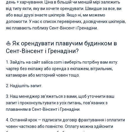
день + харчування. Ціна в більшій чи меншій мірі залежить
від типу яхти, яку ви хочете орендувати. Швидше за все, ви
або ваші друзі знаєте шкіперів. Якщо ні, ми можемо
допомогти. У нас є список перевірених, досвідчених шкіперів,
які плавають поблизу Сент-Вінсент і Гренадіни.
⛵ Як орендувати плавучим будинком в
Сент-Вінсент і Гренадіни?
1. Зайдіть на сайт sailica.com і виберіть потрібну вам яхту:
чартер без екіпажу або оренда з екіпажем, вітрильник,
катамаран або моторний човен тощо.
2. Надішліть запит.
3. Наш менеджер зв'яжеться з вами, щоб уточнити ваш
запит і проконсультувати з усіх питань, пов'язаних з
плаванням в Сент-Вінсент і Гренадіни.
4. Останній крок — підписати договір фрахтування і оплатити
човен частково або повністю. Оплату можна здійснити