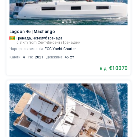
вітрильного
відпочинку
Без шкіпера
та
незабутньої
Зі шкіпером
подорожі.
Lagoon 46 | Machango
Вибирайте
Гренада,
Яхт-клуб Гренада
Показати результати(0)
для
0.3 km from Сент-Вінсент і Гренадіни
подорожі
Чартерна компанія:
ECC Yacht Charter
на
Каюти:
4
Рік:
2021
Довжина:
46 фт
Sailica.
€10070
Від
Поруч
Сент-
Вінсент
.