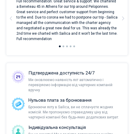
Full recommendation. Great service & support. We chartered
I to
a Beneteau 45 in Athens for our trip around Peloponnes.
rent
ve.
Great service and perfect customer support from beginning
with
t
to the end. Due to corona we had to postpone our trip - Sailica
my 
managed all the communication with the charter agency
com
and negotiated a great new deal for us. This was already the
rece
2nd time we charted with Sailica and it won't be the last time.
mari
Full recommendation
over
Підтверджена доступність 24/7
Ми оновлюємо наявність яхт автоматично і
перевіряємо інформацію від чартерних компаній
вручну
Нульова плата за бронювання
Бронюючи яхту в Sailica, ви не сплачуєте жодних
комісій. Ми пропонуємо справедливу ціну від
чартерної компанії без будь-яких додаткових витрат.
Індивідуальна консультація