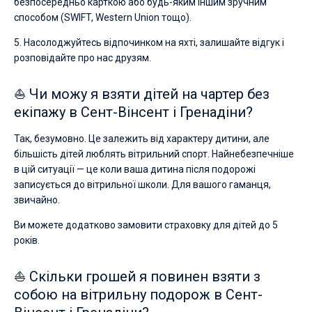
безпосередньо карткою або будь-яким іншим зручним
способом (SWIFT, Western Union тощо).
5. Насолоджуйтесь відпочинком на яхті, залишайте відгук і
розповідайте про нас друзям.
⛵ Чи можу я взяти дітей на чартер без
екіпажу в Сент-Вінсент і Гренадіни?
Так, безумовно. Це залежить від характеру дитини, але
більшість дітей люблять вітрильний спорт. Найнебезпечніше
в цій ситуації — це коли ваша дитина після подорожі
записується до вітрильної школи. Для вашого гаманця,
звичайно.
Ви можете додатково замовити страховку для дітей до 5
років.
⛵ Скільки грошей я повинен взяти з
собою на вітрильну подорож в Сент-