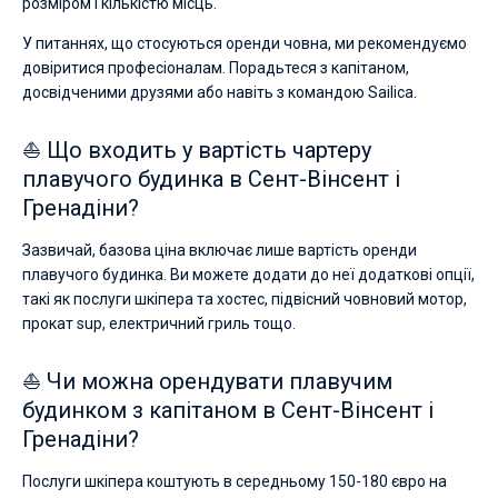
розміром і кількістю місць.
У питаннях, що стосуються оренди човна, ми рекомендуємо
довіритися професіоналам. Порадьтеся з капітаном,
досвідченими друзями або навіть з командою Sailica.
⛵ Що входить у вартість чартеру
плавучого будинка в Сент-Вінсент і
Гренадіни?
Зазвичай, базова ціна включає лише вартість оренди
плавучого будинка. Ви можете додати до неї додаткові опції,
такі як послуги шкіпера та хостес, підвісний човновий мотор,
прокат sup, електричний гриль тощо.
⛵ Чи можна орендувати плавучим
будинком з капітаном в Сент-Вінсент і
Гренадіни?
Послуги шкіпера коштують в середньому 150-180 євро на