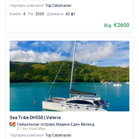
Чартерна компанія:
Top Catamaran
Каюти:
4
Рік:
2020
Довжина:
42 фт
€2600
Від
Sea Tribe DH550 | Valerie
Сейшельські острови,
Марина Еден Айленд
0.1 km from Мае
Чартерна компанія:
Top Catamaran