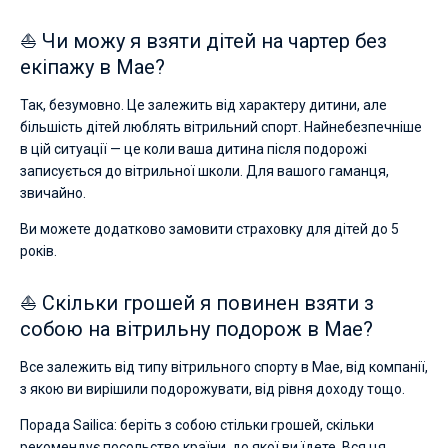
⛵ Чи можу я взяти дітей на чартер без
екіпажу в Мае?
Так, безумовно. Це залежить від характеру дитини, але
більшість дітей люблять вітрильний спорт. Найнебезпечніше
в цій ситуації — це коли ваша дитина після подорожі
записується до вітрильної школи. Для вашого гаманця,
звичайно.
Ви можете додатково замовити страховку для дітей до 5
років.
⛵ Скільки грошей я повинен взяти з
собою на вітрильну подорож в Мае?
Все залежить від типу вітрильного спорту в Мае, від компанії,
з якою ви вирішили подорожувати, від рівня доходу тощо.
Порада Sailica: беріть з собою стільки грошей, скільки
рекомендує посольство країни, до якої ви їдете. Вся ця