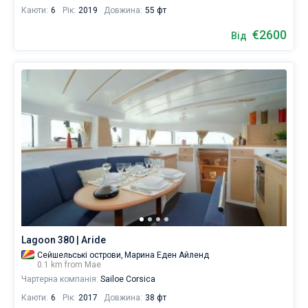
Каюти:
6
Рік:
2019
Довжина:
55 фт
€2600
Від
Lagoon 380 | Aride
Сейшельські острови,
Марина Еден Айленд
0.1 km from Мае
Чартерна компанія:
Sailoe Corsica
Каюти:
6
Рік:
2017
Довжина:
38 фт