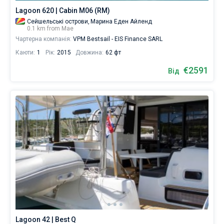
Lagoon 620 | Cabin M06 (RM)
Сейшельські острови,
Марина Еден Айленд
0.1 km from Мае
Чартерна компанія:
VPM Bestsail - EIS Finance SARL
Каюти:
1
Рік:
2015
Довжина:
62 фт
€2591
Від
Lagoon 42 | Best Q