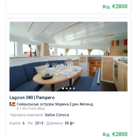
€2800
Від
Lagoon 380 | Pampero
Сейшельські острови,
Марина Еден Айленд
0.1 km from Мае
Чартерна компанія:
Sailoe Corsica
Каюти:
6
Рік:
2019
Довжина:
38 фт
€2800
Від