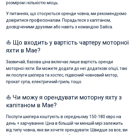
розміром і кількістю місць.
У питаннях, що стосуються оренди човна, ми рекомендуємо
довіритися професіоналам. Порадьтеся з капітаном,
досвідченими друзями або навіть з командою Sailica.
⛵ Що входить у вартість чартеру моторної
яхти в Мае?
Зазвичай, базова ціна включає лише вартість оренди
моторної яхти. Ви можете додати до неї додаткові опції, такі
як послуги шкіпера та хостес, підвісний човновий мотор,
прокат супа, електричний гриль тощо.
⛵ Чи можу я орендувати моторну яхту з
капітаном в Мае?
Послуги шкіпера коштують в середньому 150-180 євро на
день + харчування. Ціна в більшій чи меншій мірі залежить
від типу човна, яке ви хочете орендувати. Швидше за все, ви