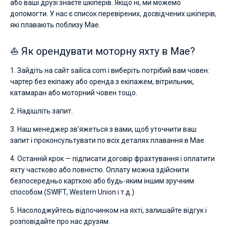
або ваші друзі знаєте шкіперів. Якщо ні, ми можемо
допомогти. У нас є список перевірених, досвідчених шкіперів,
які плавають поблизу Мае.
⛵ Як орендувати моторну яхту в Мае?
1. Зайдіть на сайт sailica.com і виберіть потрібий вам човен:
чартер без екіпажу або оренда з екіпажем, вітрильник,
катамаран або моторний човен тощо.
2. Надішліть запит.
3. Наш менеджер зв'яжеться з вами, щоб уточнити ваш
запит і проконсультувати по всіх деталях плавання в Мае.
4. Останній крок — підписати договір фрахтування і оплатити
яхту частково або повністю. Оплату можна здійснити
безпосередньо карткою або будь-яким іншим зручним
способом (SWIFT, Western Union і т.д.)
5. Насолоджуйтесь відпочинком на яхті, залишайте відгук і
розповідайте про нас друзям.