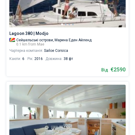
самостоятельного
плавання
Без шкіпера
в
Мае.
Зі шкіпером
Наша
база
Lagoon 380 | Modjo
даних
Показати результати(0)
Сейшельські острови,
Марина Еден Айленд
моторної
0.1 km from Мае
яхти
Чартерна компанія:
Sailoe Corsica
бронювання
містить
Каюти:
6
Рік:
2016
Довжина:
38 фт
човнів,
починаючи
€2590
Від
від
€
для
вітрильного
відпочинку
та
незабутньої
подорожі.
Поруч
Вікторія
.