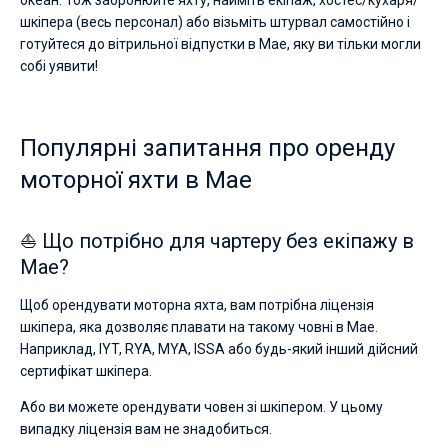
океан. Тож забронюйте яхту, найміть екіпаж, хостес/кухаря/
шкіпера (весь персонал) або візьміть штурвал самостійно і
готуйтеся до вітрильної відпустки в Мае, яку ви тільки могли
собі уявити!
Популярні запитання про оренду
моторної яхти в Мае
⛵ Що потрібно для чартеру без екіпажу в
Мае?
Щоб орендувати моторна яхта, вам потрібна ліцензія
шкіпера, яка дозволяє плавати на такому човні в Мае.
Наприклад, IYT, RYA, MYA, ISSA або будь-який інший дійсний
сертифікат шкіпера.
Або ви можете орендувати човен зі шкіпером. У цьому
випадку ліцензія вам не знадобиться.