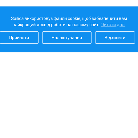
Sailica використовує файли cookie, щоб забезпечити вам
найкращий досвід роботи на нашому сайті.
Читати далі
Прийняти
Налаштування
Відхилити
Наш рейтинг
5.0
Платіжні системи