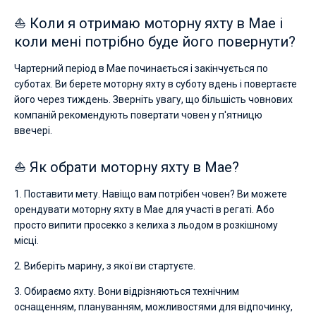
⛵ Коли я отримаю моторну яхту в Мае і
коли мені потрібно буде його повернути?
Чартерний період в Мае починається і закінчується по
суботах. Ви берете моторну яхту в суботу вдень і повертаєте
його через тиждень. Зверніть увагу, що більшість човнових
компаній рекомендують повертати човен у п'ятницю
ввечері.
⛵ Як обрати моторну яхту в Мае?
1. Поставити мету. Навіщо вам потрібен човен? Ви можете
орендувати моторну яхту в Мае для участі в регаті. Або
просто випити просекко з келиха з льодом в розкішному
місці.
2. Виберіть марину, з якої ви стартуєте.
3. Обираємо яхту. Вони відрізняються технічним
оснащенням, плануванням, можливостями для відпочинку,