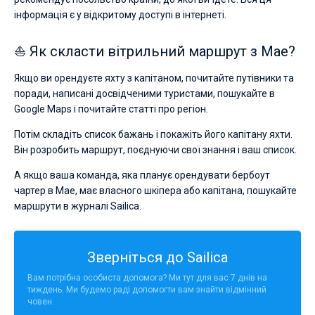
інформація є у відкритому доступі в інтернеті.
⛵ Як скласти вітрильний маршрут з Мае?
Якщо ви орендуєте яхту з капітаном, почитайте путівники та
поради, написані досвідченими туристами, пошукайте в
Google Maps і почитайте статті про регіон.
Потім складіть список бажань і покажіть його капітану яхти.
Він розробить маршрут, поєднуючи свої знання і ваш список.
А якщо ваша команда, яка планує орендувати бербоут
чартер в Мае, має власного шкіпера або капітана, пошукайте
маршрути в журналі Sailica.
Зверніться до Sailica
Вам потрібна особиста допомога? Ми тут для вас 7 днів на
тиждень. Ми будемо раді допомогти вам знайти відмінний
човен.