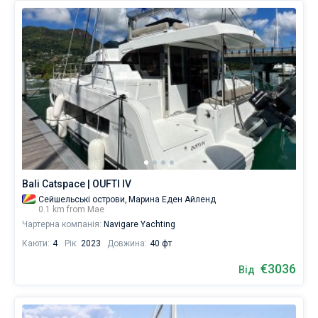
Bali Catspace | OUFTI IV
Сейшельські острови,
Марина Еден Айленд
0.1 km from Мае
Чартерна компанія:
Navigare Yachting
Каюти:
4
Рік:
2023
Довжина:
40 фт
€3036
Від