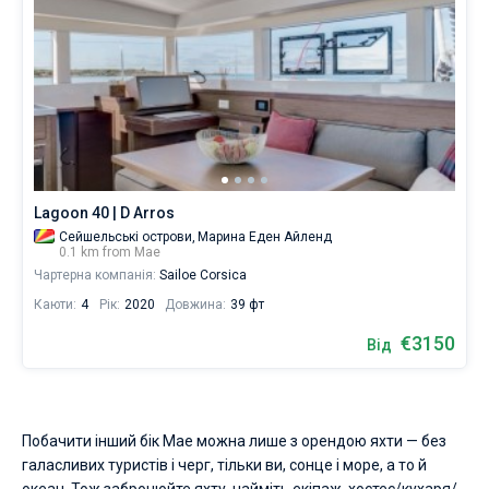
Lagoon 40 | D Arros
Сейшельські острови,
Марина Еден Айленд
0.1 km from Мае
Чартерна компанія:
Sailoe Corsica
Каюти:
4
Рік:
2020
Довжина:
39 фт
€3150
Від
Побачити інший бік Мае можна лише з орендою яхти — без
галасливих туристів і черг, тільки ви, сонце і море, а то й