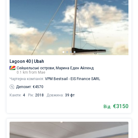
Lagoon 40 | Ubah
Сейшельські острови,
Марина Еден Айленд
0.1 km from Мае
Чартерна компанія:
VPM Bestsail - EIS Finance SARL
Депозит: €4570
Каюти:
4
Рік:
2018
Довжина:
39 фт
€3150
Від