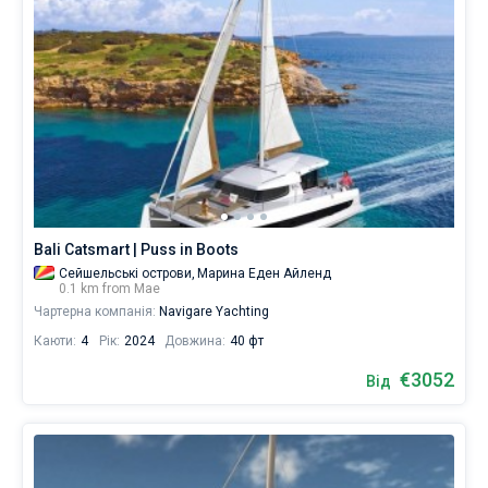
Bali Catsmart | Puss in Boots
Сейшельські острови,
Марина Еден Айленд
0.1 km from Мае
Чартерна компанія:
Navigare Yachting
Каюти:
4
Рік:
2024
Довжина:
40 фт
€3052
Від