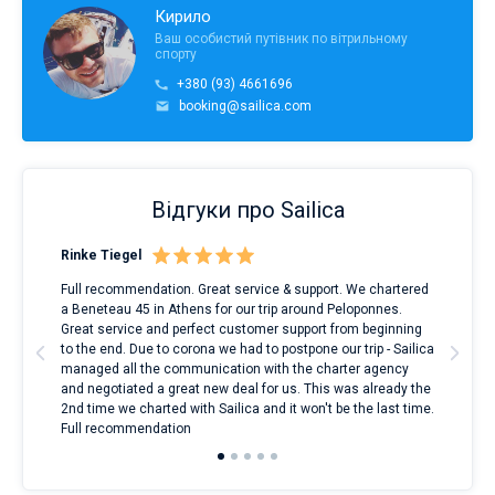
Кирило
Ваш особистий путівник по вітрильному
спорту
+380 (93) 4661696
booking@sailica.com
Відгуки про Sailica
Rinke Tiegel
Kyl
Full recommendation. Great service & support. We chartered
I to
a Beneteau 45 in Athens for our trip around Peloponnes.
rent
ve.
Great service and perfect customer support from beginning
with
t
to the end. Due to corona we had to postpone our trip - Sailica
my 
managed all the communication with the charter agency
com
and negotiated a great new deal for us. This was already the
rece
2nd time we charted with Sailica and it won't be the last time.
mari
Full recommendation
over