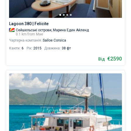
Lagoon 380 | Felicite
Сейшельські острови,
Марина Еден Айленд
0.1 km from Мае
Чартерна компанія:
Sailoe Corsica
Каюти:
6
Рік:
2015
Довжина:
38 фт
€2590
Від