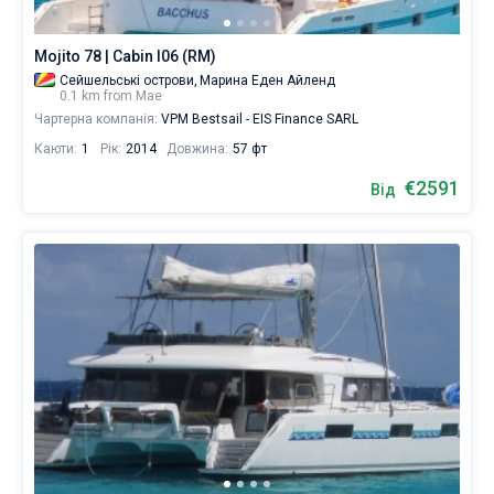
Mojito 78 | Cabin I06 (RM)
Сейшельські острови,
Марина Еден Айленд
0.1 km from Мае
Чартерна компанія:
VPM Bestsail - EIS Finance SARL
Каюти:
1
Рік:
2014
Довжина:
57 фт
€2591
Від