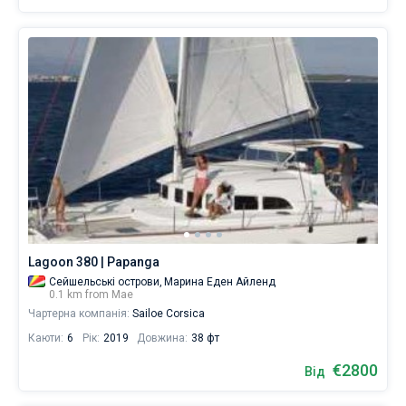
Lagoon 380 | Papanga
Сейшельські острови,
Марина Еден Айленд
0.1 km from Мае
Чартерна компанія:
Sailoe Corsica
Каюти:
6
Рік:
2019
Довжина:
38 фт
€2800
Від