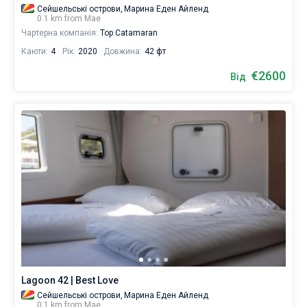
Сейшельські острови,
Марина Еден Айленд
0.1 km from Мае
Чартерна компанія:
Top Catamaran
Каюти:
4
Рік:
2020
Довжина:
42 фт
€2600
Від
Lagoon 42 | Best Love
Сейшельські острови,
Марина Еден Айленд
0.1 km from Мае