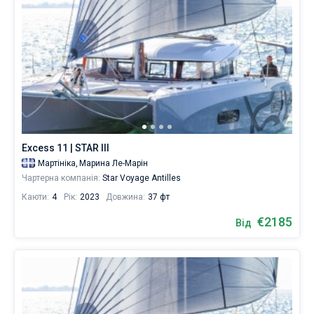
Excess 11 | STAR III
Мартініка,
Марина Ле-Марін
Чартерна компанія:
Star Voyage Antilles
Каюти:
4
Рік:
2023
Довжина:
37 фт
€2185
Від