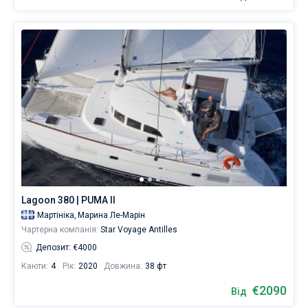
Lagoon 380 | PUMA II
Мартініка,
Марина Ле-Марін
Чартерна компанія:
Star Voyage Antilles
Депозит: €4000
Каюти:
4
Рік:
2020
Довжина:
38 фт
€2090
Від