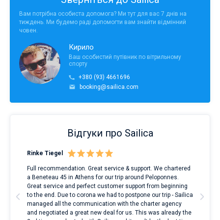
Вам потрібна особиста допомога? Ми тут для вас 7 днів на
тиждень. Ми будемо раді допомогти вам знайти відмінний
човен.
Кирило
Ваш особистий путівник по вітрильному
спорту
+380 (93) 4661696
booking@sailica.com
Відгуки про Sailica
Rinke Tiegel
Kyl
Full recommendation. Great service & support. We chartered
I to
a Beneteau 45 in Athens for our trip around Peloponnes.
rent
ve.
Great service and perfect customer support from beginning
with
t
to the end. Due to corona we had to postpone our trip - Sailica
my 
managed all the communication with the charter agency
com
and negotiated a great new deal for us. This was already the
rece