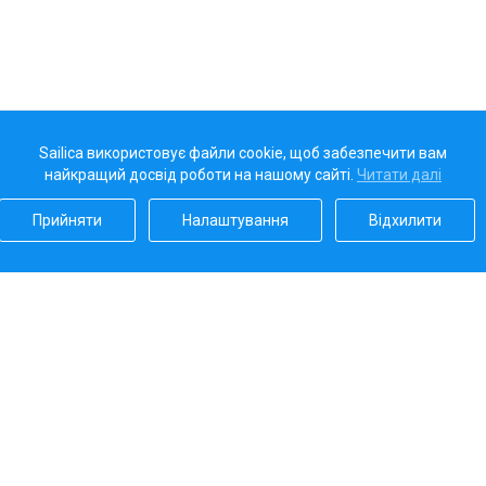
Sailica використовує файли cookie, щоб забезпечити вам
найкращий досвід роботи на нашому сайті.
Читати далі
Прийняти
Налаштування
Відхилити
Наш рейтинг
5.0
Платіжні системи