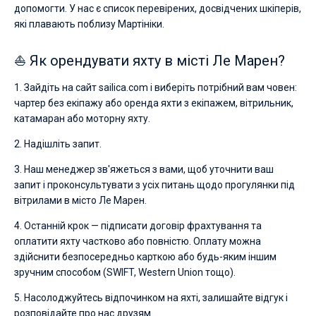
допомогти. У нас є список перевірених, досвідчених шкіперів,
які плавають поблизу Мартініки.
⛵ Як орендувати яхту в місті Ле Марен?
1. Зайдіть на сайт sailica.com і виберіть потрібний вам човен:
чартер без екіпажу або оренда яхти з екіпажем, вітрильник,
катамаран або моторну яхту.
2. Надішліть запит.
3. Наш менеджер зв'яжеться з вами, щоб уточнити ваш
запит і проконсультувати з усіх питань щодо прогулянки під
вітрилами в місто Ле Марен.
4. Останній крок — підписати договір фрахтування та
оплатити яхту частково або повністю. Оплату можна
здійснити безпосередньо карткою або будь-яким іншим
зручним способом (SWIFT, Western Union тощо).
5. Насолоджуйтесь відпочинком на яхті, залишайте відгук і
розповідайте про нас друзям.