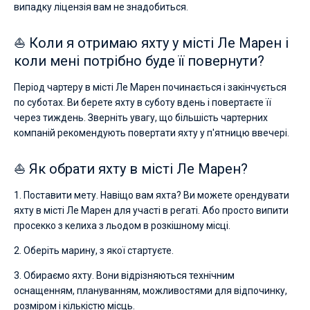
випадку ліцензія вам не знадобиться.
⛵ Коли я отримаю яхту у місті Ле Марен і
коли мені потрібно буде її повернути?
Період чартеру в місті Ле Марен починається і закінчується
по суботах. Ви берете яхту в суботу вдень і повертаєте її
через тиждень. Зверніть увагу, що більшість чартерних
компаній рекомендують повертати яхту у п'ятницю ввечері.
⛵ Як обрати яхту в місті Ле Марен?
1. Поставити мету. Навіщо вам яхта? Ви можете орендувати
яхту в місті Ле Марен для участі в регаті. Або просто випити
просекко з келиха з льодом в розкішному місці.
2. Оберіть марину, з якої стартуєте.
3. Обираємо яхту. Вони відрізняються технічним
оснащенням, плануванням, можливостями для відпочинку,
розміром і кількістю місць.