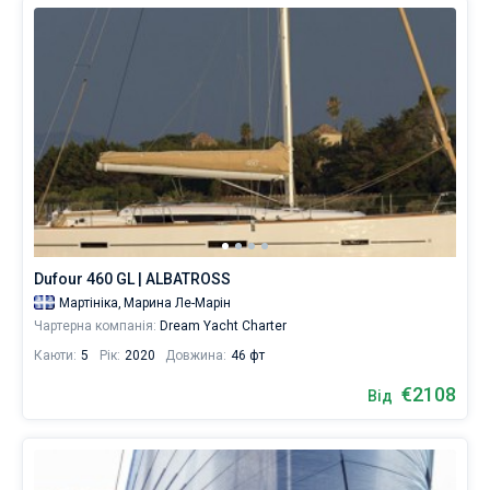
Dufour 460 GL | ALBATROSS
Мартініка,
Марина Ле-Марін
Чартерна компанія:
Dream Yacht Charter
Каюти:
5
Рік:
2020
Довжина:
46 фт
€2108
Від