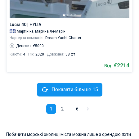
Lucia 40 | HYLIA
Мартініка,
Марина Ле-Марін
Чартерна компанія:
Dream Yacht Charter
Депозит: €5000
Каюти:
4
Рік:
2020
Довжина:
38 фт
€2214
Від
Показати більше 15
1
2
6
Побачити морські околиці міста можна лише з орендою яхти