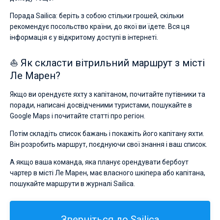
Порада Sailica: беріть з собою стільки грошей, скільки
рекомендує посольство країни, до якої ви їдете. Вся ця
інформація є у відкритому доступі в інтернеті.
⛵ Як скласти вітрильний маршрут з місті
Ле Марен?
Якщо ви орендуєте яхту з капітаном, почитайте путівники та
поради, написані досвідченими туристами, пошукайте в
Google Maps і почитайте статті про регіон.
Потім складіть список бажань і покажіть його капітану яхти.
Він розробить маршрут, поєднуючи свої знання і ваш список.
А якщо ваша команда, яка планує орендувати бербоут
чартер в місті Ле Марен, має власного шкіпера або капітана,
пошукайте маршрути в журналі Sailica.
Зверніться до Sailica