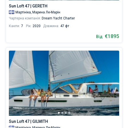
самостійно
Sun Loft 47 | GERETH
поплавати
Мартініка,
Марина Ле-Марін
Без шкіпера
біля
Чартерна компанія:
Dream Yacht Charter
міста
Зі шкіпером
Ле
Каюти:
7
Рік:
2020
Довжина:
47 фт
Марен.
У
€1895
Показати результати(76)
Від
нашій
базі
даних
для
бронювання
є
76
яхт,
від
1891
€
для
вітрильного
відпочинку
та
незабутньої
Sun Loft 47 | GILMITH
подорожі.
Мартініка,
Марина Ле-Марін