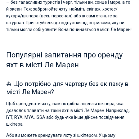
— без галасливих туристів і черг, тільки ви, сонце і море, а то
й океан. Тож забронюйте яхту, найміть екіпаж, хостес/
кухаря/шкіпера (весь персонал) або ж самі станьте за
штурвал. Приготуйтеся до відпустки під вітрилами, яку ви
тільки могли собі уявити! Вона починається в місті Ле Марен!
Популярні запитання про оренду
яхт в місті Ле Марен
⛵ Що потрібно для чартеру без екіпажу в
місті Ле Марен?
Щоб орендувати яхту, вам потрібна ліцензія шкіпера, яка
дозволяє плавати на такій яхті в місті Ле Марен. Наприклад,
IYT, RYA, MYA, ISSA або будь-яке інше дійсне посвідчення
шкіпера.
Або ви можете орендувати яхту зі шкіпером. У цьому