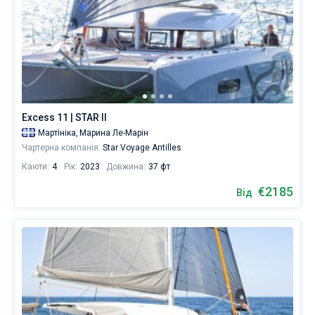
Excess 11 | STAR II
Мартініка,
Марина Ле-Марін
Чартерна компанія:
Star Voyage Antilles
Каюти:
4
Рік:
2023
Довжина:
37 фт
€2185
Від