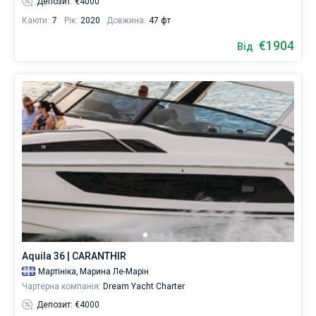
Депозит: €4000
Каюти:
7
Рік:
2020
Довжина:
47 фт
€1904
Від
Aquila 36 | CARANTHIR
Мартініка,
Марина Ле-Марін
Чартерна компанія:
Dream Yacht Charter
Депозит: €4000