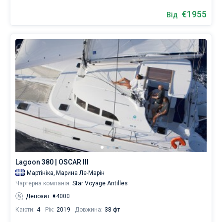
€1955
Від
Lagoon 380 | OSCAR III
Мартініка,
Марина Ле-Марін
Чартерна компанія:
Star Voyage Antilles
Депозит: €4000
Каюти:
4
Рік:
2019
Довжина:
38 фт