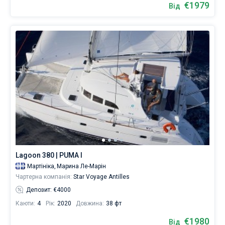
€1979
Від
Lagoon 380 | PUMA I
Мартініка,
Марина Ле-Марін
Чартерна компанія:
Star Voyage Antilles
Депозит: €4000
Каюти:
4
Рік:
2020
Довжина:
38 фт
€1980
Від