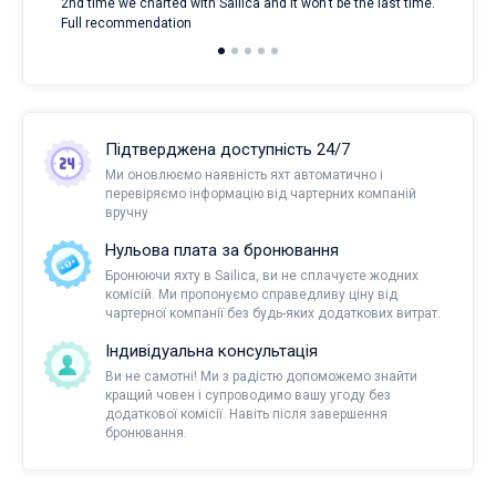
2nd time we charted with Sailica and it won't be the last time.
mari
Full recommendation
over
Підтверджена доступність 24/7
Ми оновлюємо наявність яхт автоматично і
перевіряємо інформацію від чартерних компаній
вручну
Нульова плата за бронювання
Бронюючи яхту в Sailica, ви не сплачуєте жодних
комісій. Ми пропонуємо справедливу ціну від
чартерної компанії без будь-яких додаткових витрат.
Індивідуальна консультація
Ви не самотні! Ми з радістю допоможемо знайти
кращий човен і супроводимо вашу угоду без
додаткової комісії. Навіть після завершення
бронювання.