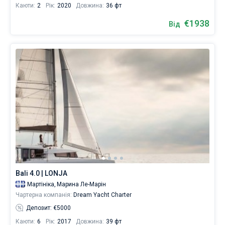
Каюти:
2
Рік:
2020
Довжина:
36 фт
€1938
Від
Bali 4.0 | LONJA
Мартініка,
Марина Ле-Марін
Чартерна компанія:
Dream Yacht Charter
Депозит: €5000
Каюти:
6
Рік:
2017
Довжина:
39 фт