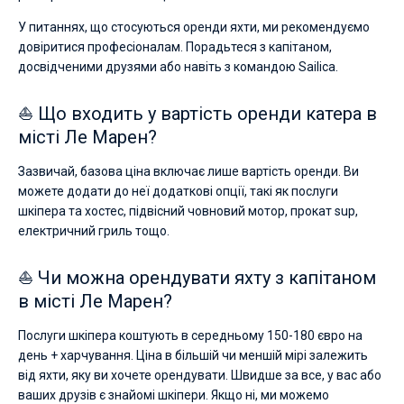
У питаннях, що стосуються оренди яхти, ми рекомендуємо
довіритися професіоналам. Порадьтеся з капітаном,
досвідченими друзями або навіть з командою Sailica.
⛵ Що входить у вартість оренди катера в
місті Ле Марен?
Зазвичай, базова ціна включає лише вартість оренди. Ви
можете додати до неї додаткові опції, такі як послуги
шкіпера та хостес, підвісний човновий мотор, прокат sup,
електричний гриль тощо.
⛵ Чи можна орендувати яхту з капітаном
в місті Ле Марен?
Послуги шкіпера коштують в середньому 150-180 євро на
день + харчування. Ціна в більшій чи меншій мірі залежить
від яхти, яку ви хочете орендувати. Швидше за все, у вас або
ваших друзів є знайомі шкіпери. Якщо ні, ми можемо