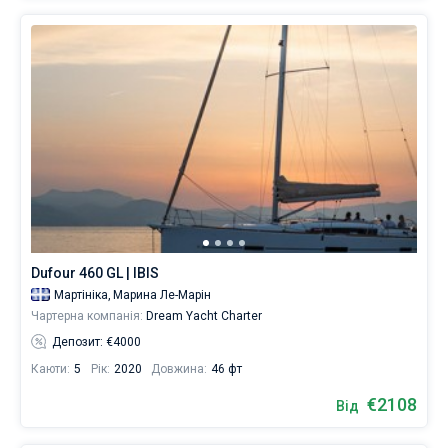
Dufour 460 GL | IBIS
Мартініка,
Марина Ле-Марін
Чартерна компанія:
Dream Yacht Charter
Депозит: €4000
Каюти:
5
Рік:
2020
Довжина:
46 фт
€2108
Від