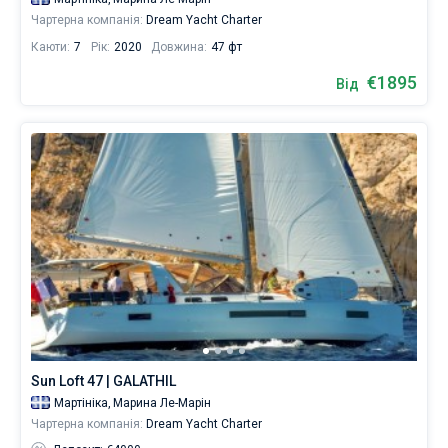
Ви
Чартерна компанія:
Dream Yacht Charter
можете
Каюти:
7
Рік:
2020
Довжина:
47 фт
знайти
76
€1895
Від
човнів
від
1891
€.
Поруч
Марина
Ле-
Марін
.
Sun Loft 47 | GALATHIL
Мартініка,
Марина Ле-Марін
Чартерна компанія:
Dream Yacht Charter