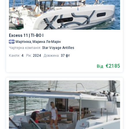
Excess 11 | TI-BO I
Мартініка,
Марина Ле-Марін
Чартерна компанія:
Star Voyage Antilles
Каюти:
4
Рік:
2024
Довжина:
37 фт
€2185
Від