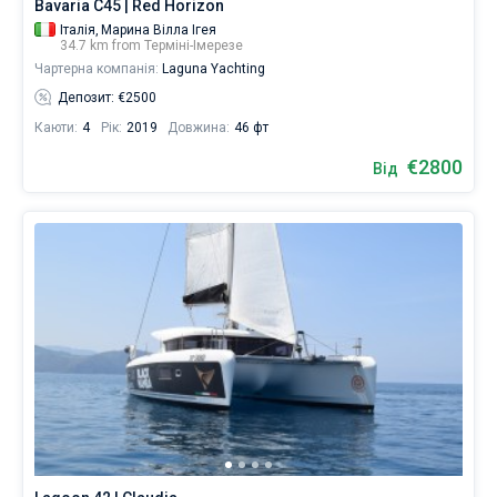
Bavaria C45 | Red Horizon
Італія,
Марина Вілла Ігея
34.7 km from Терміні-Імерезе
Чартерна компанія:
Laguna Yachting
Депозит: €2500
Каюти:
4
Рік:
2019
Довжина:
46 фт
€2800
Від