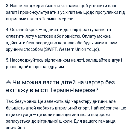
3. Наш менеджер зв'яжеться з вами, щоб уточнити ваш
запит і проконсультувати з усіх питань щодо прогулянки під
вітрилами в місто Терміні-Імерезе.
4. Останній крок — підписати договір фрахтування та
оплатити яхту частково або повністю. Оплату можна
здійснити безпосередньо карткою або будь-яким іншим
зручним способом (SWIFT, Western Union тощо).
5. Насолоджуйтесь відпочинком на яхті, залишайте відгук і
розповідайте про нас друзям.
⛵ Чи можна взяти дітей на чартер без
екіпажу в місті Терміні-Імерезе?
Так, безумовно. Це залежить від характеру дитини, але
більшість дітей люблять вітрильний спорт. Найнебезпечніше
в цій ситуації — це коли ваша дитина після подорожі
записується до вітрильної школи. Для вашого гаманця,
звичайно.