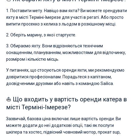
1. Поставити мету. Навіщо вам яхта? Ви можете орендувати
яхту в місті Терміні-Імерезе для участі в регаті. Або просто
випити просекко з келиха з льодом в розкішному місці.
2. Оберіть марину, з якої стартуєте.
3. Обираємо яхту. Вони відрізняються технічним
оснащенням, плануванням, можливостями для відпочинку,
розміром і кількістю місць.
У питаннях, що стосуються оренди яхти, ми рекомендуємо
довіритися професіоналам. Порадьтеся з капітаном,
досвідченими друзями або навіть з командою Sailica.
⛵ Що входить у вартість оренди катера в
місті Терміні-Імерезе?
Зазвичай, базова ціна включає лише вартість оренди. Ви
можете додати до неї додаткові опції, такі як послуги
шкіпера та хостес, підвісний човновий мотор, прокат sup,