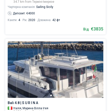
34.7 km from Терміні-Імерезе
Чартерна компанія:
Sailing Sicily
Депозит: €4000
Каюти:
4
Рік:
2020
Довжина:
42 фт
€3835
Від
Bali 4.8 | S U R I N A
Італія,
Марина Вілла Ігея