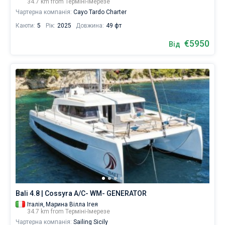
34.7 km from Терміні-Імерезе
Чартерна компанія:
Cayo Tardo Charter
Каюти:
5
Рік:
2025
Довжина:
49 фт
€5950
Від
Bali 4.8 | Cossyra A/C- WM- GENERATOR
Італія,
Марина Вілла Ігея
34.7 km from Терміні-Імерезе
Чартерна компанія:
Sailing Sicily