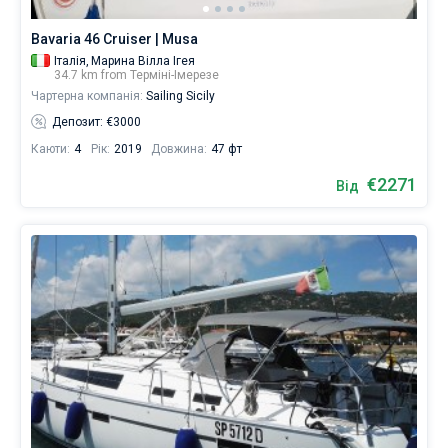
Bavaria 46 Cruiser | Musa
Італія,
Марина Вілла Ігея
34.7 km from Терміні-Імерезе
Чартерна компанія:
Sailing Sicily
Депозит: €3000
Каюти:
4
Рік:
2019
Довжина:
47 фт
€2271
Від