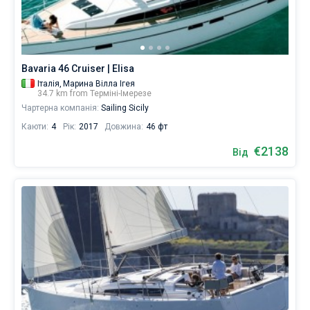
Bavaria 46 Cruiser | Elisa
Італія,
Марина Вілла Ігея
34.7 km from Терміні-Імерезе
Чартерна компанія:
Sailing Sicily
Каюти:
4
Рік:
2017
Довжина:
46 фт
€2138
Від