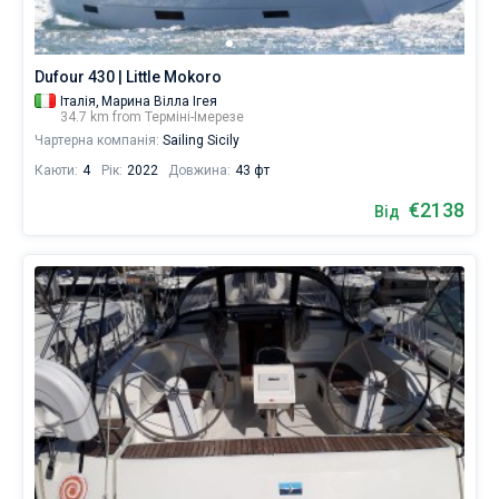
Dufour 430 | Little Mokoro
Італія,
Марина Вілла Ігея
34.7 km from Терміні-Імерезе
Чартерна компанія:
Sailing Sicily
Каюти:
4
Рік:
2022
Довжина:
43 фт
€2138
Від