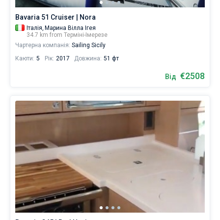
Bavaria 51 Cruiser | Nora
Італія,
Марина Вілла Ігея
34.7 km from Терміні-Імерезе
Чартерна компанія:
Sailing Sicily
Каюти:
5
Рік:
2017
Довжина:
51 фт
€2508
Від