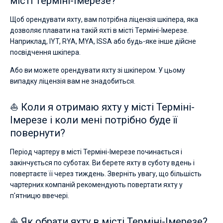
місті Терміні-Імерезе?
Щоб орендувати яхту, вам потрібна ліцензія шкіпера, яка
дозволяє плавати на такій яхті в місті Терміні-Імерезе.
Наприклад, IYT, RYA, MYA, ISSA або будь-яке інше дійсне
посвідчення шкіпера.
Або ви можете орендувати яхту зі шкіпером. У цьому
випадку ліцензія вам не знадобиться.
⛵ Коли я отримаю яхту у місті Терміні-
Імерезе і коли мені потрібно буде її
повернути?
Період чартеру в місті Терміні-Імерезе починається і
закінчується по суботах. Ви берете яхту в суботу вдень і
повертаєте її через тиждень. Зверніть увагу, що більшість
чартерних компаній рекомендують повертати яхту у
п'ятницю ввечері.
⛵ Як обрати яхту в місті Терміні-Імерезе?