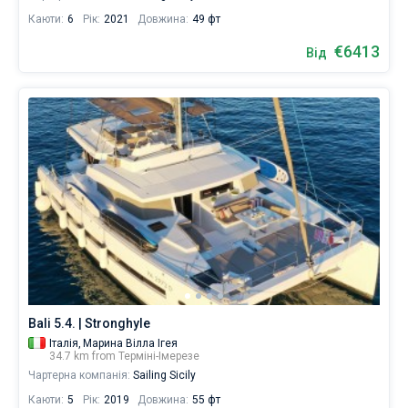
Каюти:
6
Рік:
2021
Довжина:
49 фт
€6413
Від
Bali 5.4. | Stronghyle
Італія,
Марина Вілла Ігея
34.7 km from Терміні-Імерезе
Чартерна компанія:
Sailing Sicily
Каюти:
5
Рік:
2019
Довжина:
55 фт