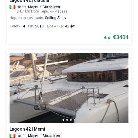
Lagoon 42 | Claudia
Італія,
Марина Вілла Ігея
34.7 km from Терміні-Імерезе
Чартерна компанія:
Sailing Sicily
Каюти:
4
Рік:
2018
Довжина:
42 фт
€3404
Від
Lagoon 42 | Memi
Італія,
Марина Вілла Ігея