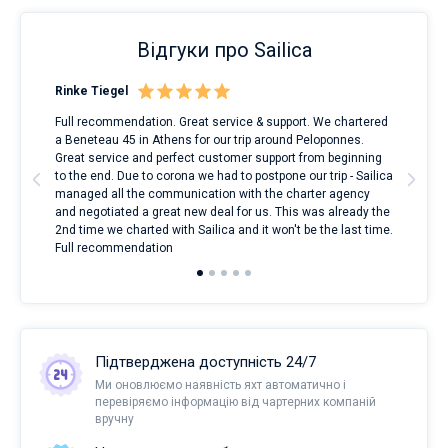
Відгуки про Sailica
Rinke Tiegel
Kyl
Full recommendation. Great service & support. We chartered
I to
a Beneteau 45 in Athens for our trip around Peloponnes.
rent
ve.
Great service and perfect customer support from beginning
with
t
to the end. Due to corona we had to postpone our trip - Sailica
my 
managed all the communication with the charter agency
com
and negotiated a great new deal for us. This was already the
rece
2nd time we charted with Sailica and it won't be the last time.
mari
Full recommendation
over
Підтверджена доступність 24/7
Ми оновлюємо наявність яхт автоматично і
перевіряємо інформацію від чартерних компаній
вручну