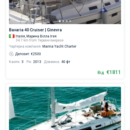
незабутньої
подорожі.
Без шкіпера
Ви
Зі шкіпером
можете
знайти
Bavaria 40 Cruiser | Ginevra
човнів
Італія,
Марина Вілла Ігея
Показати результати(0)
від
34.7 km from Терміні-Імерезе
€.
Чартерна компанія:
Marina Yacht Charter
Депозит: €2500
Поруч
Каюти:
3
Рік:
2013
Довжина:
40 фт
€1811
Від