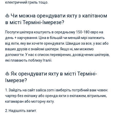
електричний гриль тощо.
⛵ Чи можна орендувати яхту з капітаном
в місті Терміні-Імерезе?
Послуги шкіпера коштують в середньому 150-180 євро на
день + харчування. Ціна в більшій чи меншій мірі залежить
від яхти, яку ви хочете орендувати. Швидше за все, у вас або
ваших друзів є знайомі шкіпери. Якщо ні, ми можемо
допомогти. У нас є список перевірених, досвідчених шкіперів,
які плавають поблизу Італії.
⛵ Як орендувати яхту в місті Терміні-
Імерезе?
1. Зайдіть на сайт sailica.com і виберіть потрібний вам човен:
чартер без екіпажу або оренда яхти з екіпажем, вітрильник,
катамаран або моторну яхту.
2. Надішліть запит.