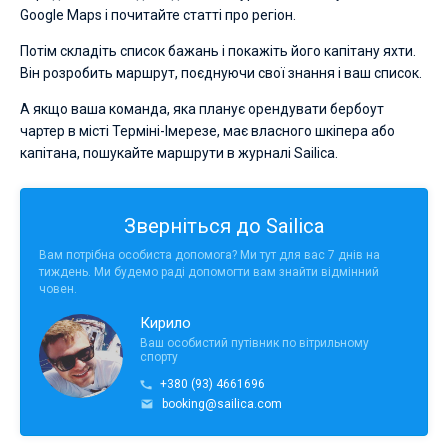
Google Maps і почитайте статті про регіон.
Потім складіть список бажань і покажіть його капітану яхти.
Він розробить маршрут, поєднуючи свої знання і ваш список.
А якщо ваша команда, яка планує орендувати бербоут
чартер в місті Терміні-Імерезе, має власного шкіпера або
капітана, пошукайте маршрути в журналі Sailica.
Зверніться до Sailica
Вам потрібна особиста допомога? Ми тут для вас 7 днів на
тиждень. Ми будемо раді допомогти вам знайти відмінний
човен.
Кирило
Ваш особистий путівник по вітрильному
спорту
+380 (93) 4661696
booking@sailica.com