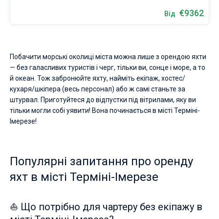
€9362
Від
Побачити морські околиці міста можна лише з орендою яхти
— без галасливих туристів і черг, тільки ви, сонце і море, а то
й океан. Тож забронюйте яхту, найміть екіпаж, хостес/
кухаря/шкіпера (весь персонал) або ж самі станьте за
штурвал. Приготуйтеся до відпустки під вітрилами, яку ви
тільки могли собі уявити! Вона починається в місті Терміні-
Імерезе!
Популярні запитання про оренду
яхт в місті Терміні-Імерезе
⛵ Що потрібно для чартеру без екіпажу в