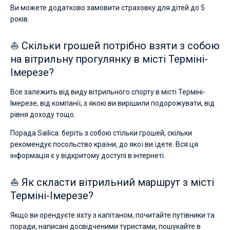
Ви можете додатково замовити страховку для дітей до 5
років.
⛵ Скільки грошей потрібно взяти з собою
на вітрильну прогулянку в місті Терміні-
Імерезе?
Все залежить від виду вітрильного спорту в місті Терміні-
Імерезе, від компанії, з якою ви вирішили подорожувати, від
рівня доходу тощо.
Порада Sailica: беріть з собою стільки грошей, скільки
рекомендує посольство країни, до якої ви їдете. Вся ця
інформація є у відкритому доступі в інтернеті.
⛵ Як скласти вітрильний маршрут з місті
Терміні-Імерезе?
Якщо ви орендуєте яхту з капітаном, почитайте путівники та
поради, написані досвідченими туристами, пошукайте в