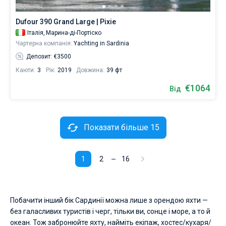
Dufour 390 Grand Large | Pixie
Італія,
Марина-ді-Портіско
Чартерна компанія:
Yachting in Sardinia
Депозит: €3500
Каюти:
3
Рік:
2019
Довжина:
39 фт
€1064
Від
Показати більше 15
1
2
16
Побачити інший бік Сардинії можна лише з орендою яхти —
без галасливих туристів і черг, тільки ви, сонце і море, а то й
океан. Тож забронюйте яхту, найміть екіпаж, хостес/кухаря/