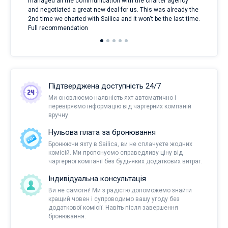
managed all the communication with the charter agency
com
and negotiated a great new deal for us. This was already the
rece
2nd time we charted with Sailica and it won't be the last time.
mari
Full recommendation
over
Підтверджена доступність 24/7
Ми оновлюємо наявність яхт автоматично і
перевіряємо інформацію від чартерних компаній
вручну
Нульова плата за бронювання
Бронюючи яхту в Sailica, ви не сплачуєте жодних
комісій. Ми пропонуємо справедливу ціну від
чартерної компанії без будь-яких додаткових витрат.
Індивідуальна консультація
Ви не самотні! Ми з радістю допоможемо знайти
кращий човен і супроводимо вашу угоду без
додаткової комісії. Навіть після завершення
бронювання.