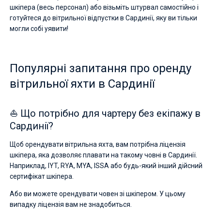
шкіпера (весь персонал) або візьміть штурвал самостійно і
готуйтеся до вітрильної відпустки в Сардинії, яку ви тільки
могли собі уявити!
Популярні запитання про оренду
вітрильної яхти в Сардинії
⛵ Що потрібно для чартеру без екіпажу в
Сардинії?
Щоб орендувати вітрильна яхта, вам потрібна ліцензія
шкіпера, яка дозволяє плавати на такому човні в Сардинії.
Наприклад, IYT, RYA, MYA, ISSA або будь-який інший дійсний
сертифікат шкіпера.
Або ви можете орендувати човен зі шкіпером. У цьому
випадку ліцензія вам не знадобиться.