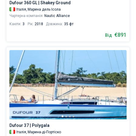
Dufour 360 GL | Shakey Ground
Італія,
Марина дель Ісола
Чартерна компанія:
Nautic Alliance
Каюти:
3
Рік:
2018
Довжина:
35 фт
€891
Від
Dufour 37 | Polygala
Італія,
Марина-ді-Портіско