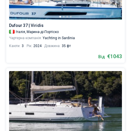
Dufour 37 | Viridis
Італія,
Марина-ді-Портіско
Чартерна компанія:
Yachting in Sardinia
Каюти:
3
Рік:
2024
Довжина:
35 фт
€1043
Від