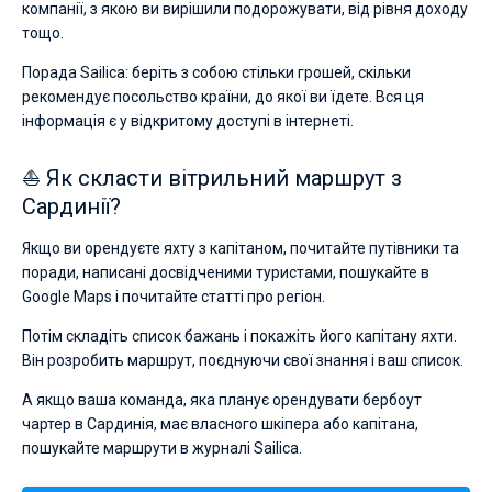
компанії, з якою ви вирішили подорожувати, від рівня доходу
тощо.
Порада Sailica: беріть з собою стільки грошей, скільки
рекомендує посольство країни, до якої ви їдете. Вся ця
інформація є у відкритому доступі в інтернеті.
⛵ Як скласти вітрильний маршрут з
Сардинії?
Якщо ви орендуєте яхту з капітаном, почитайте путівники та
поради, написані досвідченими туристами, пошукайте в
Google Maps і почитайте статті про регіон.
Потім складіть список бажань і покажіть його капітану яхти.
Він розробить маршрут, поєднуючи свої знання і ваш список.
А якщо ваша команда, яка планує орендувати бербоут
чартер в Сардинія, має власного шкіпера або капітана,
пошукайте маршрути в журналі Sailica.