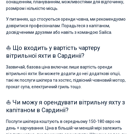
оснащенням, плануванням, можливостями для відпочинку,
розміром і кількістю місць.
У питаннях, що стосуються оренди човна, ми рекомендуємо
довіритися професіоналам. Порадьтеся з капітаном,
досвідченими друзями або навіть з командою Sailica.
⛵ Що входить у вартість чартеру
вітрильної яхти в Сардинії?
Зазвичай, базова ціна включає лише вартість оренди
вітрильної яхти. Ви можете додати до неї додаткові опції,
такі як послуги шкіпера та хостес, підвісний човновий мотор,
прокат супа, електричний гриль тощо.
⛵ Чи можу я орендувати вітрильну яхту з
капітаном в Сардинії?
Послуги шкіпера коштують в середньому 150-180 євро на
день + харчування. Ціна в більшій чи меншій мірі залежить