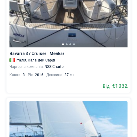
Bavaria 37 Cruiser | Menkar
Італія,
Кала дей Сарді
Чартерна компанія:
NSS Charter
Каюти:
3
Рік:
2016
Довжина:
37 фт
€1032
Від