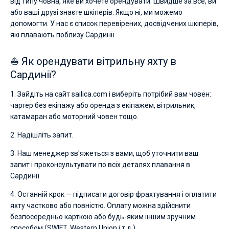
від типу човна, яке ви хочете орендувати. Швидше за все, ви
або ваші друзі знаєте шкіперів. Якщо ні, ми можемо
допомогти. У нас є список перевірених, досвідчених шкіперів,
які плавають поблизу Сардинії.
⛵ Як орендувати вітрильну яхту в
Сардинії?
1. Зайдіть на сайт sailica.com і виберіть потрібий вам човен:
чартер без екіпажу або оренда з екіпажем, вітрильник,
катамаран або моторний човен тощо.
2. Надішліть запит.
3. Наш менеджер зв'яжеться з вами, щоб уточнити ваш
запит і проконсультувати по всіх деталях плавання в
Сардинії.
4. Останній крок — підписати договір фрахтування і оплатити
яхту частково або повністю. Оплату можна здійснити
безпосередньо карткою або будь-яким іншим зручним
способом (SWIFT, Western Union і т.д.)