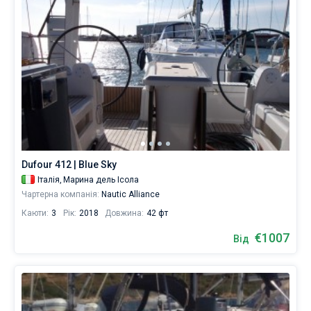
Dufour 412 | Blue Sky
Італія,
Марина дель Ісола
Чартерна компанія:
Nautic Alliance
Каюти:
3
Рік:
2018
Довжина:
42 фт
€1007
Від