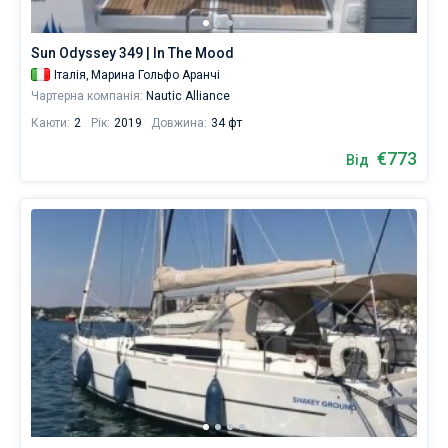
Sun Odyssey 349 | In The Mood
Італія,
Марина Гольфо Аранчі
Чартерна компанія:
Nautic Alliance
Каюти:
2
Рік:
2019
Довжина:
34 фт
€773
Від