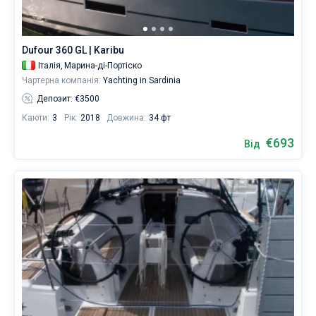
Поруч
Портіско
,
Ольбія
,
Гольфо
Dufour 360 GL | Karibu
Аранчі
,
Італія,
Марина-ді-Портіско
Кальярі
,
Чартерна компанія:
Yachting in Sardinia
Порто
Ротондо
.
Депозит: €3500
Всі...
Каюти:
3
Рік:
2018
Довжина:
34 фт
Портіско
Ольбія
Гольфо
Кальярі
Порто
Карлофорте
Порто-
Альгеро
Порто-
Полту
Аранчі
Ротондо
Полло
Ротондо
Куату
€693
Від
-
Пунта-
Асфоделі