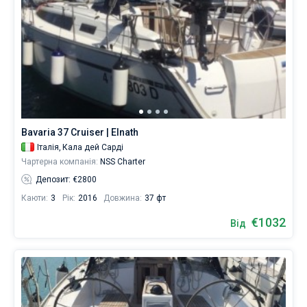
Bavaria 37 Cruiser | Elnath
Італія,
Кала дей Сарді
Чартерна компанія:
NSS Charter
Депозит: €2800
Каюти:
3
Рік:
2016
Довжина:
37 фт
€1032
Від