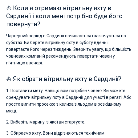
⛵ Коли я отримаю вітрильну яхту в
Сардинії і коли мені потрібно буде його
повернути?
Чартерний період в Сардинії починається і закінчується по
суботах. Ви берете вітрильну яхту в суботу вдень і
повертаєте його через тиждень. Зверніть увагу, що більшість
човнових компаній рекомендують повертати човен у
п'ятницю ввечері.
⛵ Як обрати вітрильну яхту в Сардинії?
1. Поставити мету. Навіщо вам потрібен човен? Ви можете
орендувати вітрильну яхту в Сардинії для участі в регаті. Або
просто випити просекко з келиха з льодом в розкішному
місці.
2. Виберіть марину, з якої ви стартуєте.
3. Обираємо яхту. Вони відрізняються технічним