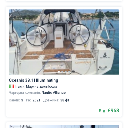
Oceanis 38.1 | Illuminating
Італія,
Марина дель Ісола
Чартерна компанія:
Nautic Alliance
Каюти:
3
Рік:
2021
Довжина:
38 фт
€968
Від