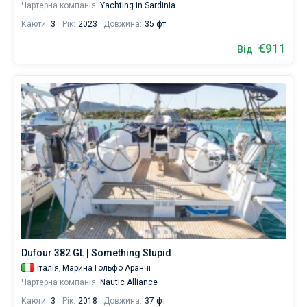
Чартерна компанія:
Yachting in Sardinia
Каюти:
3
Рік:
2023
Довжина:
35 фт
€911
Від
Dufour 382 GL | Something Stupid
Італія,
Марина Гольфо Аранчі
Чартерна компанія:
Nautic Alliance
Каюти:
3
Рік:
2018
Довжина:
37 фт