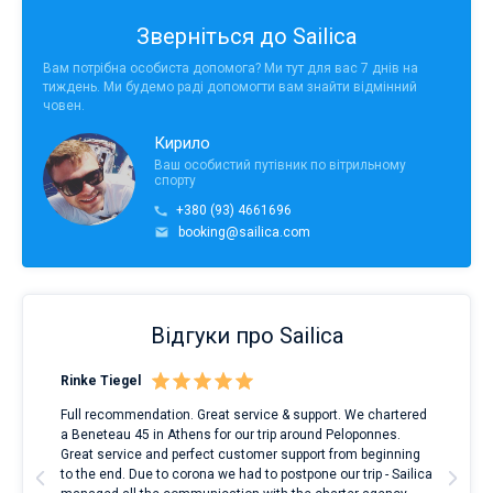
Зверніться до Sailica
Вам потрібна особиста допомога? Ми тут для вас 7 днів на
тиждень. Ми будемо раді допомогти вам знайти відмінний
човен.
Кирило
Ваш особистий путівник по вітрильному
спорту
+380 (93) 4661696
booking@sailica.com
Відгуки про Sailica
Rinke Tiegel
Kyl
Full recommendation. Great service & support. We chartered
I to
a Beneteau 45 in Athens for our trip around Peloponnes.
rent
ve.
Great service and perfect customer support from beginning
with
t
to the end. Due to corona we had to postpone our trip - Sailica
my 