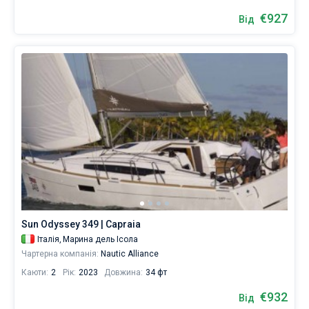
€927
Від
Sun Odyssey 349 | Capraia
Італія,
Марина дель Ісола
Чартерна компанія:
Nautic Alliance
Каюти:
2
Рік:
2023
Довжина:
34 фт
€932
Від