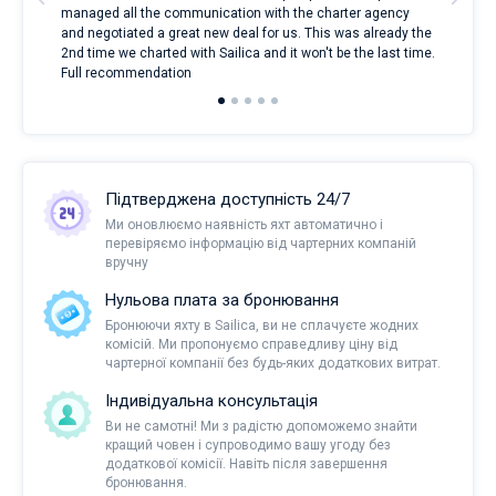
managed all the communication with the charter agency
com
and negotiated a great new deal for us. This was already the
rece
2nd time we charted with Sailica and it won't be the last time.
mari
Full recommendation
over
Підтверджена доступність 24/7
Ми оновлюємо наявність яхт автоматично і
перевіряємо інформацію від чартерних компаній
вручну
Нульова плата за бронювання
Бронюючи яхту в Sailica, ви не сплачуєте жодних
комісій. Ми пропонуємо справедливу ціну від
чартерної компанії без будь-яких додаткових витрат.
Індивідуальна консультація
Ви не самотні! Ми з радістю допоможемо знайти
кращий човен і супроводимо вашу угоду без
додаткової комісії. Навіть після завершення
бронювання.