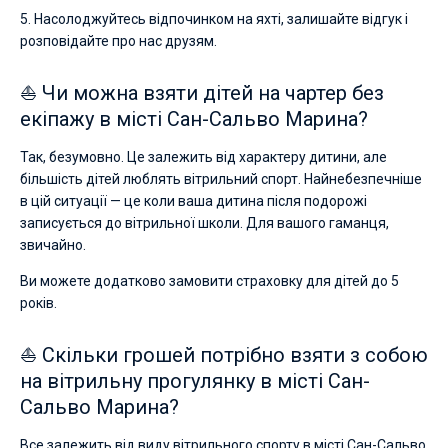
5. Насолоджуйтесь відпочинком на яхті, залишайте відгук і
розповідайте про нас друзям.
⛵ Чи можна взяти дітей на чартер без
екіпажу в місті Сан-Сальво Марина?
Так, безумовно. Це залежить від характеру дитини, але
більшість дітей люблять вітрильний спорт. Найнебезпечніше
в цій ситуації — це коли ваша дитина після подорожі
записується до вітрильної школи. Для вашого гаманця,
звичайно.
Ви можете додатково замовити страховку для дітей до 5
років.
⛵ Скільки грошей потрібно взяти з собою
на вітрильну прогулянку в місті Сан-
Сальво Марина?
Все залежить від виду вітрильного спорту в місті Сан-Сальво