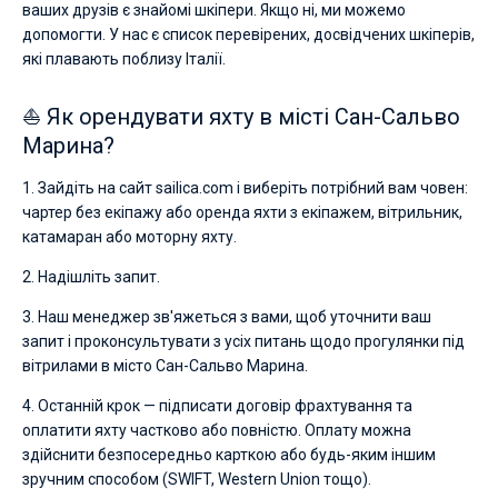
ваших друзів є знайомі шкіпери. Якщо ні, ми можемо
допомогти. У нас є список перевірених, досвідчених шкіперів,
які плавають поблизу Італії.
⛵ Як орендувати яхту в місті Сан-Сальво
Марина?
1. Зайдіть на сайт sailica.com і виберіть потрібний вам човен:
чартер без екіпажу або оренда яхти з екіпажем, вітрильник,
катамаран або моторну яхту.
2. Надішліть запит.
3. Наш менеджер зв'яжеться з вами, щоб уточнити ваш
запит і проконсультувати з усіх питань щодо прогулянки під
вітрилами в місто Сан-Сальво Марина.
4. Останній крок — підписати договір фрахтування та
оплатити яхту частково або повністю. Оплату можна
здійснити безпосередньо карткою або будь-яким іншим
зручним способом (SWIFT, Western Union тощо).