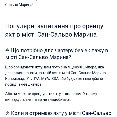
вітрильного
Сальво Марина!
відпочинку
Без шкіпера
та
незабутньої
Зі шкіпером
подорожі.
Популярні запитання про оренду
Ви
яхт в місті Сан-Сальво Марина
Показати результати(0)
можете
знайти
човнів
⛵ Що потрібно для чартеру без екіпажу в
від
€.
місті Сан-Сальво Марина?
Поруч
Щоб орендувати яхту, вам потрібна ліцензія шкіпера, яка
дозволяє плавати на такій яхті в місті Сан-Сальво Марина.
Наприклад, IYT, RYA, MYA, ISSA або будь-яке інше дійсне
посвідчення шкіпера.
Або ви можете орендувати яхту зі шкіпером. У цьому
випадку ліцензія вам не знадобиться.
⛵ Коли я отримаю яхту у місті Сан-Сальво