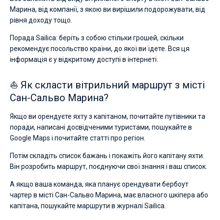
Марина, від компанії, з якою ви вирішили подорожувати, від
рівня доходу тощо.
Порада Sailica: беріть з собою стільки грошей, скільки
рекомендує посольство країни, до якої ви їдете. Вся ця
інформація є у відкритому доступі в інтернеті.
⛵ Як скласти вітрильний маршрут з місті
Сан-Сальво Марина?
Якщо ви орендуєте яхту з капітаном, почитайте путівники та
поради, написані досвідченими туристами, пошукайте в
Google Maps і почитайте статті про регіон.
Потім складіть список бажань і покажіть його капітану яхти.
Він розробить маршрут, поєднуючи свої знання і ваш список.
А якщо ваша команда, яка планує орендувати бербоут
чартер в місті Сан-Сальво Марина, має власного шкіпера або
капітана, пошукайте маршрути в журналі Sailica.