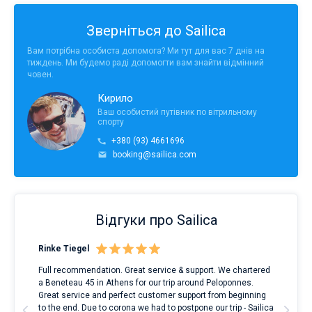
Зверніться до Sailica
Вам потрібна особиста допомога? Ми тут для вас 7 днів на
тиждень. Ми будемо раді допомогти вам знайти відмінний
човен.
Кирило
Ваш особистий путівник по вітрильному
спорту
+380 (93) 4661696
booking@sailica.com
Відгуки про Sailica
Rinke Tiegel
Kyl
Full recommendation. Great service & support. We chartered
I to
a Beneteau 45 in Athens for our trip around Peloponnes.
rent
ve.
Great service and perfect customer support from beginning
with
t
to the end. Due to corona we had to postpone our trip - Sailica
my 