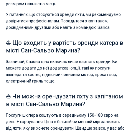
розміром і кількістю місць.
У питаннях, що стосуються оренди яхти, ми рекомендуємо
довіритися професіоналам. Порадьтеся з капітаном,
досвідченими друзями або навіть з командою Sailica.
⛵ Що входить у вартість оренди катера в
місті Сан-Сальво Марина?
Зазвичай, базова ціна включає лише вартість оренди. Ви
можете додати до неї додаткові опції, такі як послуги
шкіпера та хостес, підвісний човновий мотор, прокат sup,
електричний гриль тощо.
⛵ Чи можна орендувати яхту з капітаном
в місті Сан-Сальво Марина?
Послуги шкіпера коштують в середньому 150-180 євро на
день + харчування. Ціна в більшій чи меншій мірі залежить
від яхти, яку ви хочете орендувати. Швидше за все, у вас або