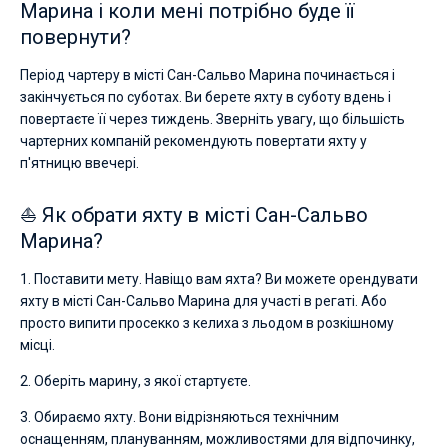
Марина і коли мені потрібно буде її
повернути?
Період чартеру в місті Сан-Сальво Марина починається і
закінчується по суботах. Ви берете яхту в суботу вдень і
повертаєте її через тиждень. Зверніть увагу, що більшість
чартерних компаній рекомендують повертати яхту у
п'ятницю ввечері.
⛵ Як обрати яхту в місті Сан-Сальво
Марина?
1. Поставити мету. Навіщо вам яхта? Ви можете орендувати
яхту в місті Сан-Сальво Марина для участі в регаті. Або
просто випити просекко з келиха з льодом в розкішному
місці.
2. Оберіть марину, з якої стартуєте.
3. Обираємо яхту. Вони відрізняються технічним
оснащенням, плануванням, можливостями для відпочинку,