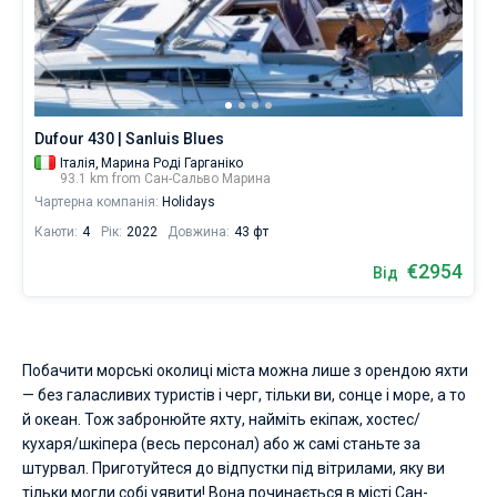
Контакти
Сейшели
Ібіца
Марина Баотік
Dufour
Lagoon 46
Bavaria Cruiser 46
Лавріон
Гран-Канарія
Сардинія
Мармарис
Найміть
За тиждень до та після дати заїзду
шкіпера
Британські Віргінські острови
Афіни
Марина Мандаліна
Elan
Lagoon 50
Bavaria Cruiser 51
або
Тенеріфе
Салерно
Гечек
Багами
+380 (93) 4661696
За два тижні до та після дати заїзду
виберіть
бербоут
Мартініка
Лефкада
Марина Корнаті
Hanse
Bali Catspace
Oceanis 40.1
Балеарські острови
Неаполь
Фетхіє
Британські Віргінські острови
booking@sailica.com
чартер,
щоб
Dufour 430 | Sanluis Blues
Багами
Корфу
Марина Кастела
Excess
Bali 4.2
Oceanis 46.1
Амальфі
Бодрум
Мартініка
самостійно
Італія,
Марина Роді Гарганіко
поплавати
93.1 km from Сан-Сальво Марина
біля
Регіон Мугла
ACI Марина Дубровник
Lagoon
Bali 4.6
Oceanis 51.1
Сент-Люсія
Чартерна компанія:
Holidays
міста
Сан-
Каюти:
4
Рік:
2022
Довжина:
43 фт
Марина Веруда
Bali
Bali 5.4
Jeanneau 54
Сальво
€2954
Марина.
Від
У
Fountaine Pajot
Astrea 42
Sun Odyssey 440
нашій
базі
Leopard
Excess 11
Sun Odyssey 410
даних
Побачити морські околиці міста можна лише з орендою яхти
для
бронювання
Dufour 46 GL
— без галасливих туристів і черг, тільки ви, сонце і море, а то
є
й океан. Тож забронюйте яхту, найміть екіпаж, хостес/
яхт,
кухаря/шкіпера (весь персонал) або ж самі станьте за
від
штурвал. Приготуйтеся до відпустки під вітрилами, яку ви
€
для
тільки могли собі уявити! Вона починається в місті Сан-