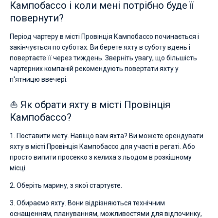
Кампобассо і коли мені потрібно буде її
повернути?
Період чартеру в місті Провінція Кампобассо починається і
закінчується по суботах. Ви берете яхту в суботу вдень і
повертаєте її через тиждень. Зверніть увагу, що більшість
чартерних компаній рекомендують повертати яхту у
п'ятницю ввечері.
⛵ Як обрати яхту в місті Провінція
Кампобассо?
1. Поставити мету. Навіщо вам яхта? Ви можете орендувати
яхту в місті Провінція Кампобассо для участі в регаті. Або
просто випити просекко з келиха з льодом в розкішному
місці.
2. Оберіть марину, з якої стартуєте.
3. Обираємо яхту. Вони відрізняються технічним
оснащенням, плануванням, можливостями для відпочинку,