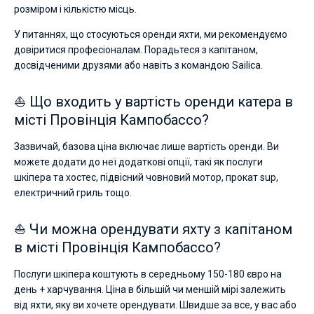
розміром і кількістю місць.
У питаннях, що стосуються оренди яхти, ми рекомендуємо
довіритися професіоналам. Порадьтеся з капітаном,
досвідченими друзями або навіть з командою Sailica.
⛵ Що входить у вартість оренди катера в
місті Провінція Кампобассо?
Зазвичай, базова ціна включає лише вартість оренди. Ви
можете додати до неї додаткові опції, такі як послуги
шкіпера та хостес, підвісний човновий мотор, прокат sup,
електричний гриль тощо.
⛵ Чи можна орендувати яхту з капітаном
в місті Провінція Кампобассо?
Послуги шкіпера коштують в середньому 150-180 євро на
день + харчування. Ціна в більшій чи меншій мірі залежить
від яхти, яку ви хочете орендувати. Швидше за все, у вас або