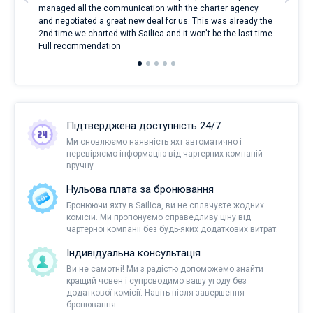
managed all the communication with the charter agency
com
and negotiated a great new deal for us. This was already the
rece
2nd time we charted with Sailica and it won't be the last time.
mari
Full recommendation
over
Підтверджена доступність 24/7
Ми оновлюємо наявність яхт автоматично і
перевіряємо інформацію від чартерних компаній
вручну
Нульова плата за бронювання
Бронюючи яхту в Sailica, ви не сплачуєте жодних
комісій. Ми пропонуємо справедливу ціну від
чартерної компанії без будь-яких додаткових витрат.
Індивідуальна консультація
Ви не самотні! Ми з радістю допоможемо знайти
кращий човен і супроводимо вашу угоду без
додаткової комісії. Навіть після завершення
бронювання.