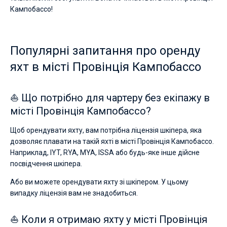
та
Кампобассо!
незабутньої
Без шкіпера
подорожі.
Зі шкіпером
Ви
Популярні запитання про оренду
можете
знайти
яхт в місті Провінція Кампобассо
Показати результати(0)
човнів
від
€.
⛵ Що потрібно для чартеру без екіпажу в
Поруч
місті Провінція Кампобассо?
Щоб орендувати яхту, вам потрібна ліцензія шкіпера, яка
дозволяє плавати на такій яхті в місті Провінція Кампобассо.
Наприклад, IYT, RYA, MYA, ISSA або будь-яке інше дійсне
посвідчення шкіпера.
Або ви можете орендувати яхту зі шкіпером. У цьому
випадку ліцензія вам не знадобиться.
⛵ Коли я отримаю яхту у місті Провінція