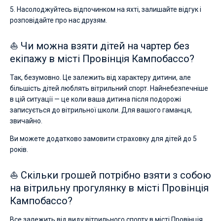
5. Насолоджуйтесь відпочинком на яхті, залишайте відгук і
розповідайте про нас друзям.
⛵ Чи можна взяти дітей на чартер без
екіпажу в місті Провінція Кампобассо?
Так, безумовно. Це залежить від характеру дитини, але
більшість дітей люблять вітрильний спорт. Найнебезпечніше
в цій ситуації — це коли ваша дитина після подорожі
записується до вітрильної школи. Для вашого гаманця,
звичайно.
Ви можете додатково замовити страховку для дітей до 5
років.
⛵ Скільки грошей потрібно взяти з собою
на вітрильну прогулянку в місті Провінція
Кампобассо?
Все залежить від виду вітрильного спорту в місті Провінція