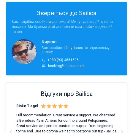
Зверніться до Sailica
Вам потрібна особиста допомога? Ми тут для вас 7 днів на
тиждень. Ми будемо раді допомогти вам знайти відмінний
човен.
Кирило
Ваш особистий путівник по вітрильному
спорту
+380 (93) 4661696
booking@sailica.com
Відгуки про Sailica
Rinke Tiegel
Kyl
Full recommendation. Great service & support. We chartered
I to
a Beneteau 45 in Athens for our trip around Peloponnes.
rent
ve.
Great service and perfect customer support from beginning
with
t
to the end. Due to corona we had to postpone our trip - Sailica
my 