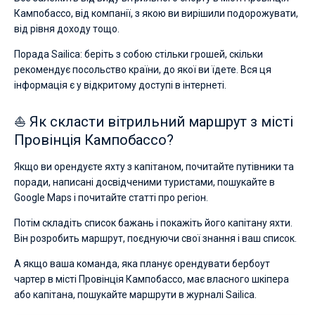
Кампобассо, від компанії, з якою ви вирішили подорожувати,
від рівня доходу тощо.
Порада Sailica: беріть з собою стільки грошей, скільки
рекомендує посольство країни, до якої ви їдете. Вся ця
інформація є у відкритому доступі в інтернеті.
⛵ Як скласти вітрильний маршрут з місті
Провінція Кампобассо?
Якщо ви орендуєте яхту з капітаном, почитайте путівники та
поради, написані досвідченими туристами, пошукайте в
Google Maps і почитайте статті про регіон.
Потім складіть список бажань і покажіть його капітану яхти.
Він розробить маршрут, поєднуючи свої знання і ваш список.
А якщо ваша команда, яка планує орендувати бербоут
чартер в місті Провінція Кампобассо, має власного шкіпера
або капітана, пошукайте маршрути в журналі Sailica.