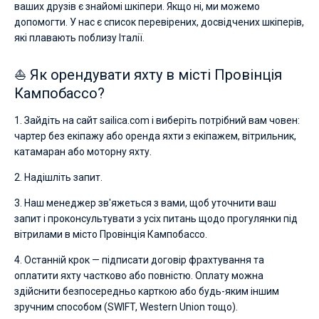
ваших друзів є знайомі шкіпери. Якщо ні, ми можемо
допомогти. У нас є список перевірених, досвідчених шкіперів,
які плавають поблизу Італії.
⛵ Як орендувати яхту в місті Провінція
Кампобассо?
1. Зайдіть на сайт sailica.com і виберіть потрібний вам човен:
чартер без екіпажу або оренда яхти з екіпажем, вітрильник,
катамаран або моторну яхту.
2. Надішліть запит.
3. Наш менеджер зв'яжеться з вами, щоб уточнити ваш
запит і проконсультувати з усіх питань щодо прогулянки під
вітрилами в місто Провінція Кампобассо.
4. Останній крок — підписати договір фрахтування та
оплатити яхту частково або повністю. Оплату можна
здійснити безпосередньо карткою або будь-яким іншим
зручним способом (SWIFT, Western Union тощо).