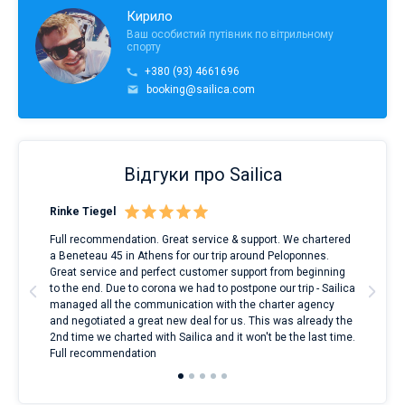
Кирило
Ваш особистий путівник по вітрильному
спорту
+380 (93) 4661696
booking@sailica.com
Відгуки про Sailica
Rinke Tiegel
Kyl
Full recommendation. Great service & support. We chartered
I to
a Beneteau 45 in Athens for our trip around Peloponnes.
rent
ve.
Great service and perfect customer support from beginning
with
t
to the end. Due to corona we had to postpone our trip - Sailica
my 
managed all the communication with the charter agency
com
and negotiated a great new deal for us. This was already the
rece
2nd time we charted with Sailica and it won't be the last time.
mari
Full recommendation
over