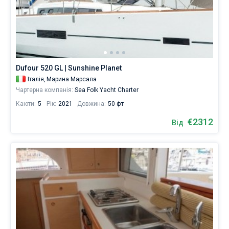
Dufour 520 GL | Sunshine Planet
Італія,
Марина Марсала
Чартерна компанія:
Sea Folk Yacht Charter
Каюти:
5
Рік:
2021
Довжина:
50 фт
€2312
Від