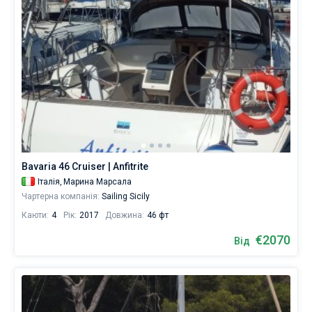
Bavaria 46 Cruiser | Anfitrite
Італія,
Марина Марсала
Чартерна компанія:
Sailing Sicily
Каюти:
4
Рік:
2017
Довжина:
46 фт
€2070
Від