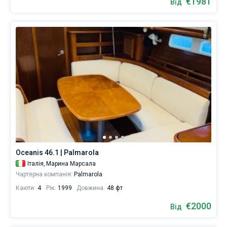
€1981
Від
Oceanis 46.1 | Palmarola
Італія,
Марина Марсала
Чартерна компанія:
Palmarola
Каюти:
4
Рік:
1999
Довжина:
48 фт
€2000
Від