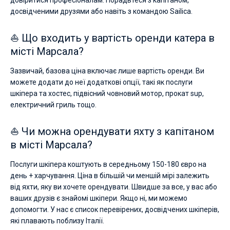
довіритися професіоналам. Порадьтеся з капітаном,
досвідченими друзями або навіть з командою Sailica.
⛵ Що входить у вартість оренди катера в
місті Марсала?
Зазвичай, базова ціна включає лише вартість оренди. Ви
можете додати до неї додаткові опції, такі як послуги
шкіпера та хостес, підвісний човновий мотор, прокат sup,
електричний гриль тощо.
⛵ Чи можна орендувати яхту з капітаном
в місті Марсала?
Послуги шкіпера коштують в середньому 150-180 євро на
день + харчування. Ціна в більшій чи меншій мірі залежить
від яхти, яку ви хочете орендувати. Швидше за все, у вас або
ваших друзів є знайомі шкіпери. Якщо ні, ми можемо
допомогти. У нас є список перевірених, досвідчених шкіперів,
які плавають поблизу Італії.