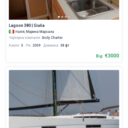
Lagoon 380 | Giulia
Італія,
Марина Марсала
Чартерна компанія:
Sicily Charter
Каюти:
5
Рік:
2009
Довжина:
38 фт
€3000
Від