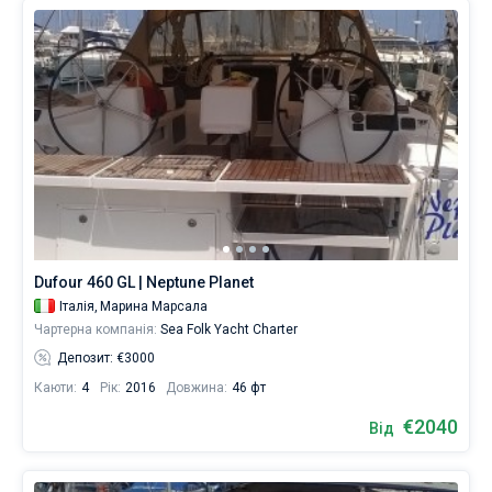
Dufour 460 GL | Neptune Planet
Італія,
Марина Марсала
Чартерна компанія:
Sea Folk Yacht Charter
Депозит: €3000
Каюти:
4
Рік:
2016
Довжина:
46 фт
€2040
Від