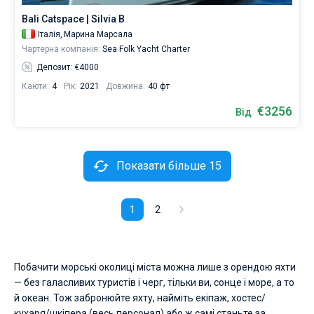
Bali Catspace | Silvia B
Італія,
Марина Марсала
Чартерна компанія:
Sea Folk Yacht Charter
Депозит: €4000
Каюти:
4
Рік:
2021
Довжина:
40 фт
€3256
Від
Показати більше 15
1
2
Побачити морські околиці міста можна лише з орендою яхти
— без галасливих туристів і черг, тільки ви, сонце і море, а то
й океан. Тож забронюйте яхту, найміть екіпаж, хостес/
кухаря/шкіпера (весь персонал) або ж самі станьте за