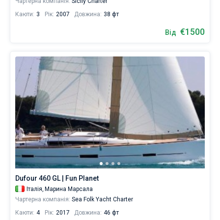
Чартерна компанія:
Sicily Charter
Каюти:
3
Рік:
2007
Довжина:
38 фт
€1500
Від
Dufour 460 GL | Fun Planet
Італія,
Марина Марсала
Чартерна компанія:
Sea Folk Yacht Charter
Каюти:
4
Рік:
2017
Довжина:
46 фт