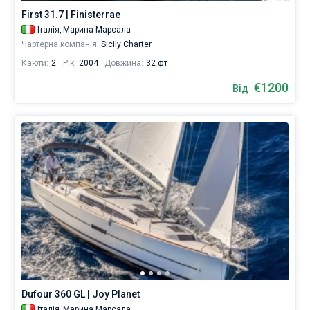
First 31.7 | Finisterrae
Ви
Італія,
Марина Марсала
Без шкіпера
можете
Чартерна компанія:
Sicily Charter
знайти
Зі шкіпером
20
Каюти:
2
Рік:
2004
Довжина:
32 фт
човнів
від
€1200
Показати результати(20)
Від
1200
€.
Поруч
Марина
Марсала
.
Dufour 360 GL | Joy Planet
Італія,
Марина Марсала