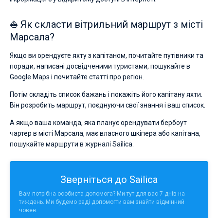
⛵ Як скласти вітрильний маршрут з місті
Марсала?
Якщо ви орендуєте яхту з капітаном, почитайте путівники та
поради, написані досвідченими туристами, пошукайте в
Google Maps і почитайте статті про регіон.
Потім складіть список бажань і покажіть його капітану яхти.
Він розробить маршрут, поєднуючи свої знання і ваш список.
А якщо ваша команда, яка планує орендувати бербоут
чартер в місті Марсала, має власного шкіпера або капітана,
пошукайте маршрути в журналі Sailica.
Зверніться до Sailica
Вам потрібна особиста допомога? Ми тут для вас 7 днів на
тиждень. Ми будемо раді допомогти вам знайти відмінний
човен.