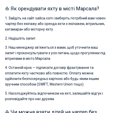
⛵ Як орендувати яхту в місті Марсала?
1. Зайдіть на сайт sailica.com і виберіть потрібний вам човен:
чартер без екіпажу або оренда яхти з екіпажем, вітрильник,
катамаран або моторну яхту.
2. Надішліть запит.
3. Наш менеджер зв'яжеться з вами, щоб уточнити ваш
запит і проконсультувати з усіх питань щодо прогулянки під
вітрилами в місто Марсала.
4. Останній крок — підписати договір фрахтування та
оплатити яхту частково або повністю. Оплату можна
здійснити безпосередньо карткою або будь-яким іншим
зручним способом (SWIFT, Western Union тощо).
5. Насолоджуйтесь відпочинком на яхті, залишайте відгук і
розповідайте про нас друзям.
⛵ Чи можна взяти дітей на чартер без