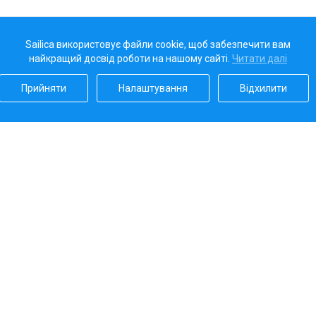
Sailica використовує файли cookie, щоб забезпечити вам
найкращий досвід роботи на нашому сайті.
Читати далі
Прийняти
Налаштування
Відхилити
Наш рейтинг
5.0
Платіжні системи