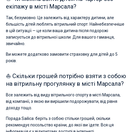
екіпажу в місті Марсала?
Так, безумовно. Це залежить від характеру дитини, але
більшість дітей люблять вітрильний спорт. Найнебезпечніше
в цій ситуації — це коли ваша дитина після подорожі
записується до вітрильної школи. Для вашого гаманця,
звичайно.
Ви можете додатково замовити страховку для дітей до 5
років.
⛵ Скільки грошей потрібно взяти з собою
на вітрильну прогулянку в місті Марсала?
Все залежить від виду вітрильного спорту в місті Марсала,
від компанії, з якою ви вирішили подорожувати, від рівня
доходу тощо.
Порада Sailica: беріть з собою стільки грошей, скільки
рекомендує посольство країни, до якої ви їдете. Вся ця
інформація є у відкритому доступі в інтернеті.