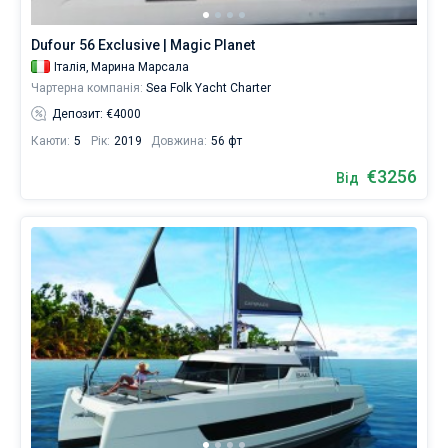
Dufour 56 Exclusive | Magic Planet
Італія,
Марина Марсала
Чартерна компанія:
Sea Folk Yacht Charter
Депозит: €4000
Каюти:
5
Рік:
2019
Довжина:
56 фт
€3256
Від