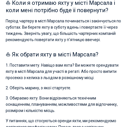
⛵ Коли я отримаю яхту у місті Марсала і
коли мені потрібно буде її повернути?
Період чартеру в місті Марсала починається і закінчується по
суботах. Ви берете яхту в суботу вдень і повертаєте її через
тиждень. Зверніть увагу, що більшість чартерних компаній
рекомендують повертати яхту у п'ятницю ввечері.
⛵ Як обрати яхту в місті Марсала?
1. Поставити мету. Навіщо вам яхта? Ви можете орендувати
яхту в місті Марсала для участі в регаті. Або просто випити
просекко з келиха з льодом в розкішному місці.
2. Оберіть марину, з якої стартуєте.
3. Обираємо яхту. Вони відрізняються технічним
оснащенням, плануванням, можливостями для відпочинку,
розміром і кількістю місць.
У питаннях, що стосуються оренди яхти, ми рекомендуємо