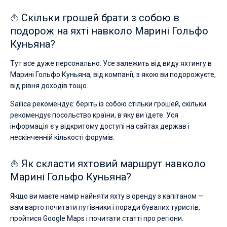
⛵ Скільки грошей брати з собою в
подорож на яхті навколо Марині Гольфо
Куньяна?
Тут все дуже персонально. Усе залежить від виду яхтингу в
Марині Гольфо Куньяна, від компанії, з якою ви подорожуєте,
від рівня доходів тощо.
Sailica рекомендує: беріть із собою стільки грошей, скільки
рекомендує посольство країни, в яку ви їдете. Уся
інформація є у відкритому доступі на сайтах держав і
нескінченній кількості форумів.
⛵ Як скласти яхтовий маршрут навколо
Марині Гольфо Куньяна?
Якщо ви маєте намір найняти яхту в оренду з капітаном —
вам варто почитати путівники і поради бувалих туристів,
пройтися Google Maps і почитати статті про регіони.