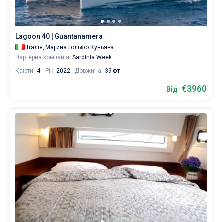
база
даних
Без шкіпера
містить
8
Lagoon 40 | Guantanamera
Зі шкіпером
човнів
Італія,
Марина Гольфо Куньяна
від
Чартерна компанія:
Sardinia Week
3900
Показати результати(8)
€
Каюти:
4
Рік:
2022
Довжина:
39 фт
для
вітрильного
€3960
Від
відпочинку
та
незабутньої
подорожі.