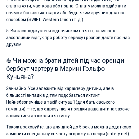
оплата яхти, часткова або повна. Оплату можна здійснити
прямо з банківської карти або будь-яким зручним для вас
способом (SWIFT, Western Union і т. д.)
5. Ви насолоджуєтеся відпочинком на яхті, залишаєте
захопливий відгук про роботу сервісу і розповідаєте про нас
друзям.
⛵ Чи можна брати дітей під час оренди
бербоут чартеру в Марині Гольфо
Куньяна?
Звичайно. Усе залежить від характеру дитини, але в
більшості випадків дітям подобається яхтинг.
Найнебезпечніше в такій ситуації (для батьківського
гаманця) — те, що одразу після поїздки ваша дитина захоче
записатися до школи з яхтингу.
Також враховуйте, що для дітей до 5 років можна додатково
замовити спеціальну сітчасту огорожу на леєри (safety net).