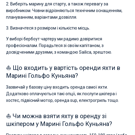
2. Виберіть марину для старту, а також перевагу за
виробником. Човни відрізняються технічним оснащенням,
плануванням, варіантами дозвілля.
3. Визначтеся з розміром і кількістю місць.
У виборі бербоут чартеру ми радимо довіритися
професіоналам. Порадьтеся зі своїм капітаном, з
досвідченими друзями, з командою Sailica, зрештою.
⛵ Що входить у вартість оренди яхти в
Марині Гольфо Куньяна?
Зазвичай у базову ціну входить оренда самої яхти.
Додатково оплачуються такі опції, як послуги шкіпера і
хостес, підвісний мотор, оренда sup, електрогриль тощо.
⛵ Чи можна взяти яхту в оренду зі
шкіпером у Марині Гольфо Куньяна?