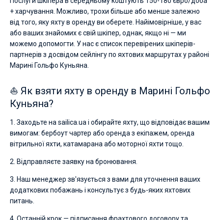
Послуги шкіпера в середньому коштують 150-180 євро/доба
+ харчування. Можливо, трохи більше або менше залежно
від того, яку яхту в оренду ви оберете. Найімовірніше, у вас
або ваших знайомих є свій шкіпер, однак, якщо ні — ми
можемо допомогти. У нас є список перевірених шкіперів-
партнерів з досвідом сейлінгу по яхтових маршрутах у районі
Марині Гольфо Куньяна.
⛵ Як взяти яхту в оренду в Марині Гольфо
Куньяна?
1. Заходьте на sailica.ua і обирайте яхту, що відповідає вашим
вимогам: бербоут чартер або оренда з екіпажем, оренда
вітрильної яхти, катамарана або моторної яхти тощо.
2. Відправляєте заявку на бронювання.
3. Наш менеджер зв'язується з вами для уточнення ваших
додаткових побажань і консультує з будь-яких яхтових
питань.
4. Останній крок — підписання фрахтового договору та