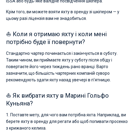
ISSA або будь-яке валідне посвідчення шкіпера.
Крім того, ви можете взяти яхту в оренду зі шкіпером — у
цьому разі ліцензія вам не знадобиться.
⛵ Коли я отримаю яхту і коли мені
потрібно буде її повернути?
Стандартно чартер починається і закінчується в суботу.
Таким чином, ви приймаєте яхту у суботу після обіду і
повертаєте його через тиждень рано вранці. Варто
зазначити, що більшість чартерних компаній суворо
рекомендують здати яхту назад увечері в п'ятницю.
⛵ Як вибрати яхту в Марині Гольфо
Куньяна?
1. Поставте мету, для чого вам потрібна яхта. Наприклад, ви
берете яхту в оренду для регати або щоб попивати просекко
з крижаного келиха.