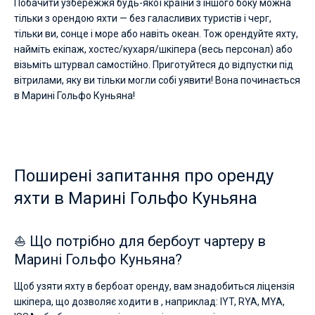
Побачити узбережжя будь-якої країни з іншого боку можна
тільки з орендою яхти — без галасливих туристів і черг,
тільки ви, сонце і море або навіть океан. Тож орендуйте яхту,
найміть екіпаж, хостес/кухаря/шкіпера (весь персонал) або
візьміть штурвал самостійно. Приготуйтеся до відпустки під
вітрилами, яку ви тільки могли собі уявити! Вона починається
в Марині Гольфо Куньяна!
Поширені запитання про оренду
яхти в Марині Гольфо Куньяна
⛵ Що потрібно для бербоут чартеру в
Марині Гольфо Куньяна?
Щоб узяти яхту в бербоат оренду, вам знадобиться ліцензія
шкіпера, що дозволяє ходити в , наприклад: IYT, RYA, MYA,