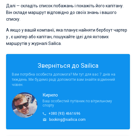
Далі — складіть список побажань і покажіть його капітану.
Він складе маршрут відповідно до своїх знань і вашого
списку.
А якщо у вашій компанії, яка планує найняти бербоут чартер
у , є шкіпер або капітан, пошукайте ідеї для яхтових
маршрутів у журналі Sailica.
Зверніться до Sailica
Вам потрібна особиста допомога? Ми тут для вас 7 днів на
тиждень. Ми будемо раді допомогти вам знайти відмінний
човен.
Кирило
Ваш особистий путівник по вітрильному
спорту
+380 (93) 4661696
booking@sailica.com