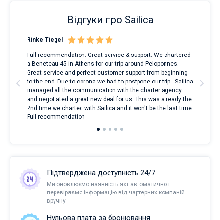
Відгуки про Sailica
Rinke Tiegel
Kyl
Full recommendation. Great service & support. We chartered
I to
a Beneteau 45 in Athens for our trip around Peloponnes.
rent
ve.
Great service and perfect customer support from beginning
with
t
to the end. Due to corona we had to postpone our trip - Sailica
my 
managed all the communication with the charter agency
com
and negotiated a great new deal for us. This was already the
rece
2nd time we charted with Sailica and it won't be the last time.
mari
Full recommendation
over
Підтверджена доступність 24/7
Ми оновлюємо наявність яхт автоматично і
перевіряємо інформацію від чартерних компаній
вручну
Нульова плата за бронювання