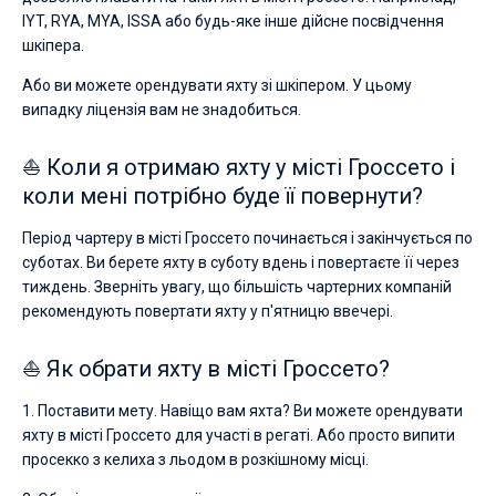
IYT, RYA, MYA, ISSA або будь-яке інше дійсне посвідчення
шкіпера.
Або ви можете орендувати яхту зі шкіпером. У цьому
випадку ліцензія вам не знадобиться.
⛵ Коли я отримаю яхту у місті Гроссето і
коли мені потрібно буде її повернути?
Період чартеру в місті Гроссето починається і закінчується по
суботах. Ви берете яхту в суботу вдень і повертаєте її через
тиждень. Зверніть увагу, що більшість чартерних компаній
рекомендують повертати яхту у п'ятницю ввечері.
⛵ Як обрати яхту в місті Гроссето?
1. Поставити мету. Навіщо вам яхта? Ви можете орендувати
яхту в місті Гроссето для участі в регаті. Або просто випити
просекко з келиха з льодом в розкішному місці.