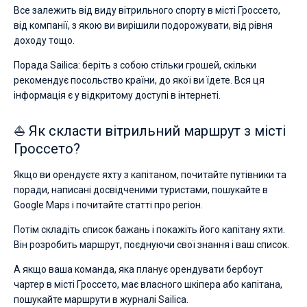
Все залежить від виду вітрильного спорту в місті Гроссето,
від компанії, з якою ви вирішили подорожувати, від рівня
доходу тощо.
Порада Sailica: беріть з собою стільки грошей, скільки
рекомендує посольство країни, до якої ви їдете. Вся ця
інформація є у відкритому доступі в інтернеті.
⛵ Як скласти вітрильний маршрут з місті
Гроссето?
Якщо ви орендуєте яхту з капітаном, почитайте путівники та
поради, написані досвідченими туристами, пошукайте в
Google Maps і почитайте статті про регіон.
Потім складіть список бажань і покажіть його капітану яхти.
Він розробить маршрут, поєднуючи свої знання і ваш список.
А якщо ваша команда, яка планує орендувати бербоут
чартер в місті Гроссето, має власного шкіпера або капітана,
пошукайте маршрути в журналі Sailica.