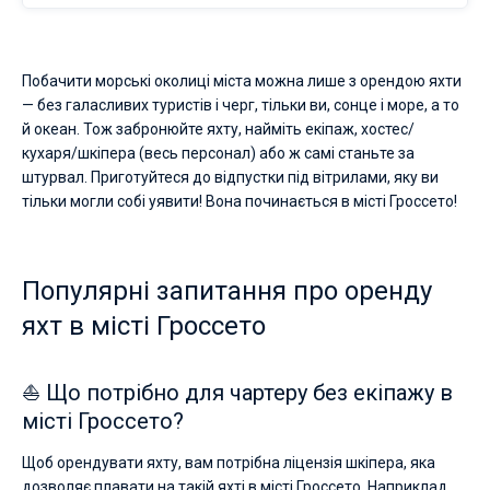
Побачити морські околиці міста можна лише з орендою яхти
— без галасливих туристів і черг, тільки ви, сонце і море, а то
й океан. Тож забронюйте яхту, найміть екіпаж, хостес/
кухаря/шкіпера (весь персонал) або ж самі станьте за
штурвал. Приготуйтеся до відпустки під вітрилами, яку ви
тільки могли собі уявити! Вона починається в місті Гроссето!
Популярні запитання про оренду
яхт в місті Гроссето
⛵ Що потрібно для чартеру без екіпажу в
місті Гроссето?
Щоб орендувати яхту, вам потрібна ліцензія шкіпера, яка
дозволяє плавати на такій яхті в місті Гроссето. Наприклад,