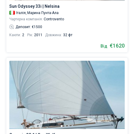
Sun Odyssey 33i | Nelsina
Ви
Італія,
Марина Пунта-Ала
Без шкіпера
можете
Чартерна компанія:
Controvento
знайти
Зі шкіпером
7
Депозит: €1500
човнів
Каюти:
2
Рік:
2011
Довжина:
32 фт
від
Показати результати(7)
1125
€1620
Від
€.
Поруч
Марина
Пунта-
Ала
.