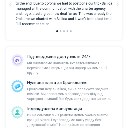
t
to the end. Due to corona we had to postpone our trip - Sailica
my 
managed all the communication with the charter agency
com
and negotiated a great new deal for us. This was already the
rece
2nd time we charted with Sailica and it won't be the last time.
mari
Full recommendation
over
Підтверджена доступність 24/7
Ми оновлюємо наявність яхт автоматично і
перевіряємо інформацію від чартерних компаній
вручну
Нульова плата за бронювання
Бронюючи яхту в Sailica, ви не сплачуєте жодних
комісій. Ми пропонуємо справедливу ціну від
чартерної компанії без будь-яких додаткових витрат.
Індивідуальна консультація
Ви не самотні! Ми з радістю допоможемо знайти
кращий човен і супроводимо вашу угоду без
додаткової комісії. Навіть після завершення