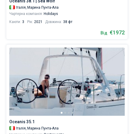
Oceanis 38.1 | Sea Wolf
Італія,
Марина Пунта-Ала
Чартерна компанія:
Holidays
Каюти:
3
Рік:
2021
Довжина:
38 фт
€1972
Від
Oceanis 35.1
Італія,
Марина Пунта-Ала