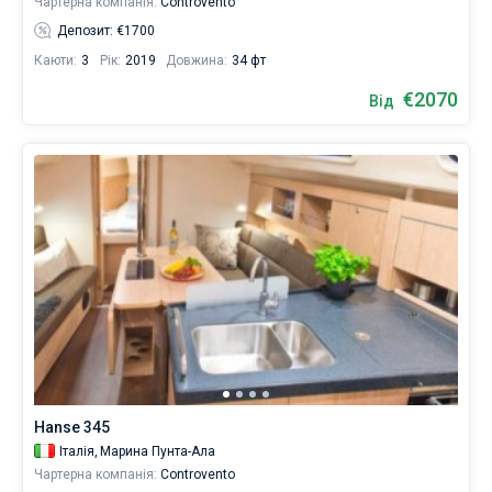
Чартерна компанія:
Controvento
Депозит: €1700
Каюти:
3
Рік:
2019
Довжина:
34 фт
€2070
Від
Hanse 345
Італія,
Марина Пунта-Ала
Чартерна компанія:
Controvento