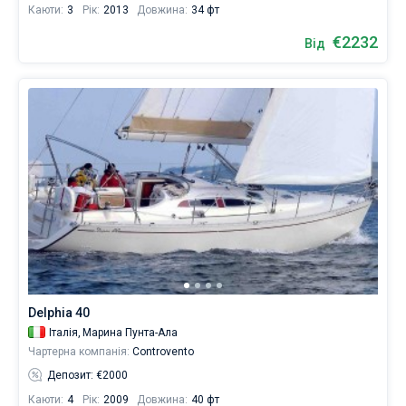
Каюти:
3
Рік:
2013
Довжина:
34 фт
€2232
Від
Delphia 40
Італія,
Марина Пунта-Ала
Чартерна компанія:
Controvento
Депозит: €2000
Каюти:
4
Рік:
2009
Довжина:
40 фт