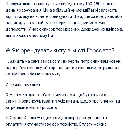
Послуги шкіпера коштують в середньому 150-180 євро на
день + харчування. Ціна в більшій чи меншій мірі залежить
від яхти, яку ви хочете орендувати. Швидше за все, у вас або
ваших друзів є знайомі шкіпери. Якщо ні, ми можемо
допомогти. У нас є список перевірених, досвідчених шкіперів,
які плавають поблизу Італії.
⛵ Як орендувати яхту в місті Гроссето?
1. Зайдіть на сайт sailica.com і виберіть потрібний вам човен:
чартер без екіпажу або оренда яхти з екіпажем, вітрильник,
катамаран або моторну яхту.
2. Надішліть запит.
3. Наш менеджер зв'яжеться з вами, щоб уточнити ваш
запит і проконсультувати з усіх питань щодо прогулянки під
вітрилами в місто Гроссето.
4. Останній крок — підписати договір фрахтування та
оплатити яхту частково або повністю. Оплату можна