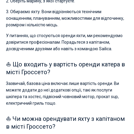
2. Оберіть марину, з якої стартуєте.
3. Обираємо яхту. Вони відрізняються технічним
оснащенням, плануванням, можливостями для відпочинку,
розміром і кількістю місць.
У питаннях, що стосуються оренди яхти, ми рекомендуємо
довіритися професіоналам. Порадьтеся з капітаном,
досвідченими друзями або навіть з командою Sailica.
⛵ Що входить у вартість оренди катера в
місті Гроссето?
Зазвичай, базова ціна включає лише вартість оренди. Ви
можете додати до неї додаткові опції, такі як послуги
шкіпера та хостес, підвісний човновий мотор, прокат sup,
електричний гриль тощо.
⛵ Чи можна орендувати яхту з капітаном
в місті Гроссето?