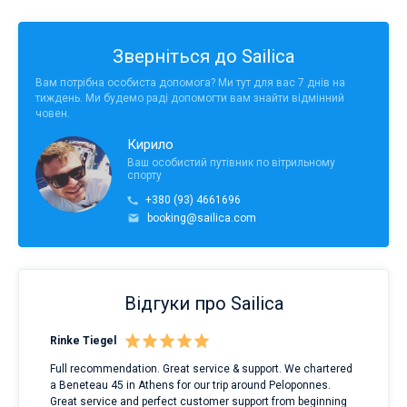
Зверніться до Sailica
Вам потрібна особиста допомога? Ми тут для вас 7 днів на
тиждень. Ми будемо раді допомогти вам знайти відмінний
човен.
Кирило
Ваш особистий путівник по вітрильному
спорту
+380 (93) 4661696
booking@sailica.com
Відгуки про Sailica
Rinke Tiegel
Kyl
Full recommendation. Great service & support. We chartered
I to
a Beneteau 45 in Athens for our trip around Peloponnes.
rent
ve.
Great service and perfect customer support from beginning
with