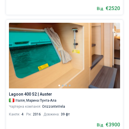
€2520
Від
Lagoon 400 S2 | Auster
Італія,
Марина Пунта-Ала
Чартерна компанія:
OrizzonteVela
Каюти:
4
Рік:
2016
Довжина:
39 фт
€3900
Від