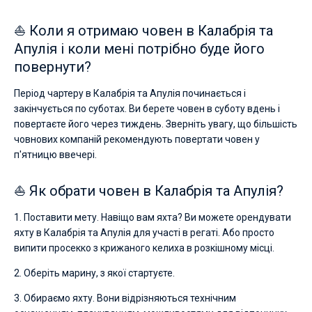
⛵ Коли я отримаю човен в Калабрія та
Апулія і коли мені потрібно буде його
повернути?
Період чартеру в Калабрія та Апулія починається і
закінчується по суботах. Ви берете човен в суботу вдень і
повертаєте його через тиждень. Зверніть увагу, що більшість
човнових компаній рекомендують повертати човен у
п'ятницю ввечері.
⛵ Як обрати човен в Калабрія та Апулія?
1. Поставити мету. Навіщо вам яхта? Ви можете орендувати
яхту в Калабрія та Апулія для участі в регаті. Або просто
випити просекко з крижаного келиха в розкішному місці.
2. Оберіть марину, з якої стартуєте.
3. Обираємо яхту. Вони відрізняються технічним