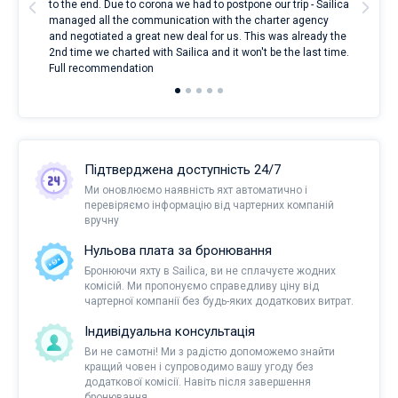
t
to the end. Due to corona we had to postpone our trip - Sailica
my 
managed all the communication with the charter agency
com
and negotiated a great new deal for us. This was already the
rece
2nd time we charted with Sailica and it won't be the last time.
mari
Full recommendation
over
Підтверджена доступність 24/7
Ми оновлюємо наявність яхт автоматично і
перевіряємо інформацію від чартерних компаній
вручну
Нульова плата за бронювання
Бронюючи яхту в Sailica, ви не сплачуєте жодних
комісій. Ми пропонуємо справедливу ціну від
чартерної компанії без будь-яких додаткових витрат.
Індивідуальна консультація
Ви не самотні! Ми з радістю допоможемо знайти
кращий човен і супроводимо вашу угоду без
додаткової комісії. Навіть після завершення
бронювання.