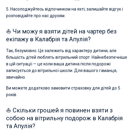
5. Насолоджуйтесь відпочинком на яхті, залишайте відгук і
розповідайте про нас друзям.
⛵ Чи можу я взяти дітей на чартер без
екіпажу в Калабрія та Апулія?
Так, безумовно. Це залежить від характеру дитини, але
більшість дітей люблять вітрильний спорт. Найнебезпечніше
в цій ситуації — це коли ваша дитина після подорожі
записується до вітрильної школи. Для вашого гаманця,
звичайно.
Ви можете додатково замовити страховку для дітей до 5
років.
⛵ Скільки грошей я повинен взяти з
собою на вітрильну подорож в Калабрія
та Апулія?