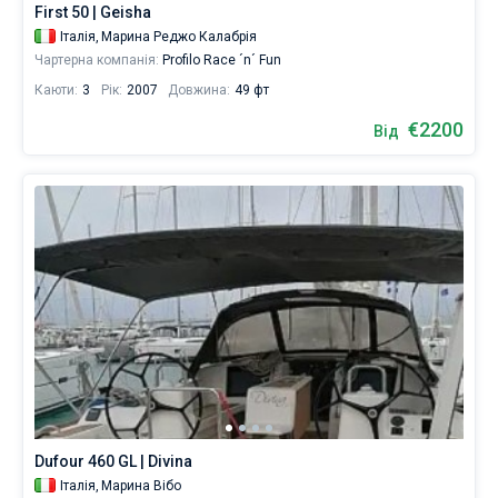
First 50 | Geisha
Італія,
Марина Реджо Калабрія
Чартерна компанія:
Profilo Race ´n´ Fun
Каюти:
3
Рік:
2007
Довжина:
49 фт
€2200
Від
Dufour 460 GL | Divina
Італія,
Марина Вібо