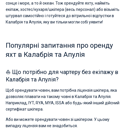
сонце і море, а то й океан. Тож орендуйте яхту, найміть
екіпаж, хостес/кухаря/шкіпера (весь персонал) або візьміть
штурвал самостійно і готуйтеся до вітрильної відпустки в
Калабрія та Апулія, яку ви тільки могли собі уявити!
Популярні запитання про оренду
яхт в Калабрія та Апулія
⛵ Що потрібно для чартеру без екіпажу в
Калабрія та Апулія?
Щоб орендувати човен, вам потрібна ліцензія шкіпера, яка
дозволяє плавати на такому човні в Калабрія та Апулія.
Наприклад, IYT, RYA, MYA, ISSA або будь-який інший дійсний
сертифікат шкіпера.
Або ви можете орендувати човен зі шкіпером. У цьому
випадку ліцензія вам не знадобиться.