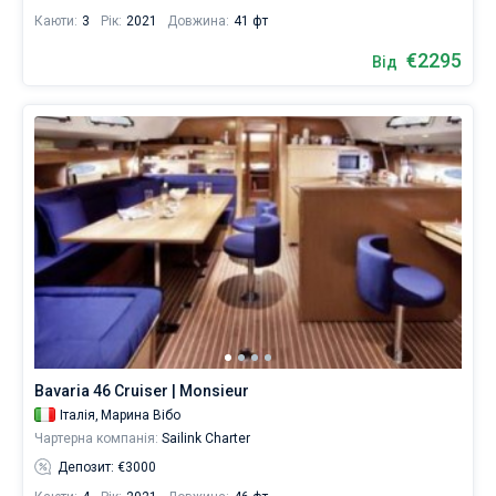
Каюти:
3
Рік:
2021
Довжина:
41 фт
€2295
Від
Bavaria 46 Cruiser | Monsieur
Італія,
Марина Вібо
Чартерна компанія:
Sailink Charter
Депозит: €3000