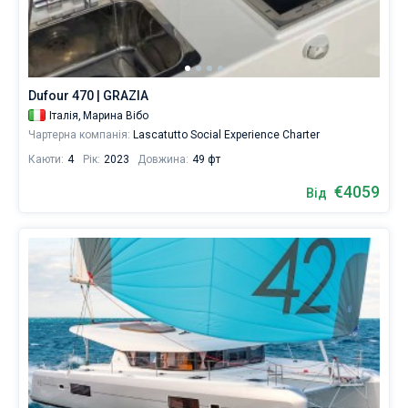
Dufour 470 | GRAZIA
Італія,
Марина Вібо
Чартерна компанія:
Lascatutto Social Experience Charter
Каюти:
4
Рік:
2023
Довжина:
49 фт
€4059
Від