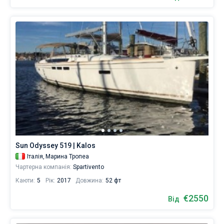
Sun Odyssey 519 | Kalos
Італія,
Марина Тропеа
Чартерна компанія:
Spartivento
Каюти:
5
Рік:
2017
Довжина:
52 фт
€2550
Від