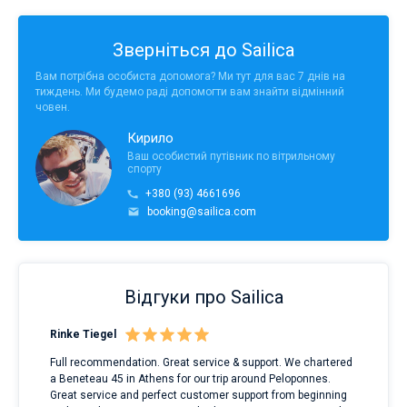
Зверніться до Sailica
Вам потрібна особиста допомога? Ми тут для вас 7 днів на
тиждень. Ми будемо раді допомогти вам знайти відмінний
човен.
Кирило
Ваш особистий путівник по вітрильному
спорту
+380 (93) 4661696
booking@sailica.com
Відгуки про Sailica
Rinke Tiegel
Kyl
Full recommendation. Great service & support. We chartered
I to
a Beneteau 45 in Athens for our trip around Peloponnes.
rent
ve.
Great service and perfect customer support from beginning
with