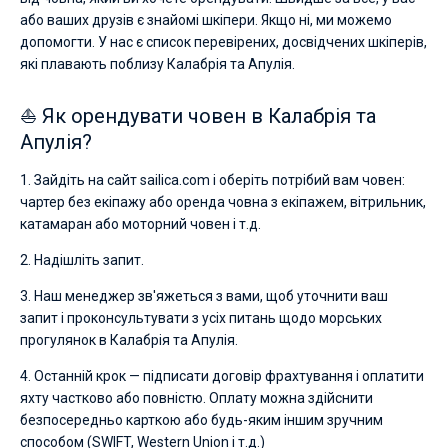
або ваших друзів є знайомі шкіпери. Якщо ні, ми можемо
допомогти. У нас є список перевірених, досвідчених шкіперів,
які плавають поблизу Калабрія та Апулія.
⛵ Як орендувати човен в Калабрія та
Апулія?
1. Зайдіть на сайт sailica.com і оберіть потрібий вам човен:
чартер без екіпажу або оренда човна з екіпажем, вітрильник,
катамаран або моторний човен і т.д.
2. Надішліть запит.
3. Наш менеджер зв'яжеться з вами, щоб уточнити ваш
запит і проконсультувати з усіх питань щодо морських
прогулянок в Калабрія та Апулія.
4. Останній крок — підписати договір фрахтування і оплатити
яхту частково або повністю. Оплату можна здійснити
безпосередньо карткою або будь-яким іншим зручним
способом (SWIFT, Western Union і т.д.)