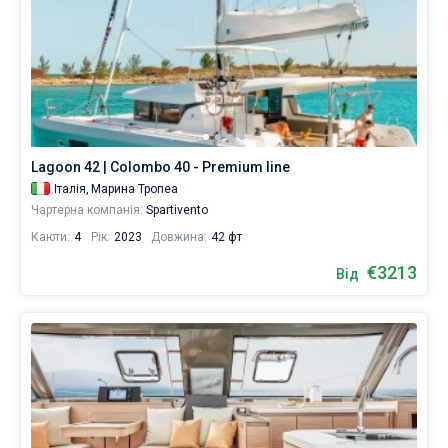
Lagoon 42 | Colombo 40 - Premium line
Італія,
Марина Тропеа
Чартерна компанія:
Spartivento
Каюти:
4
Рік:
2023
Довжина:
42 фт
€3213
Від