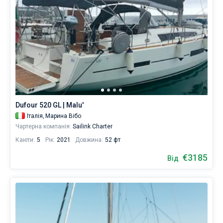
Dufour 520 GL | Malu'
Італія,
Марина Вібо
Чартерна компанія:
Sailink Charter
Каюти:
5
Рік:
2021
Довжина:
52 фт
€3185
Від