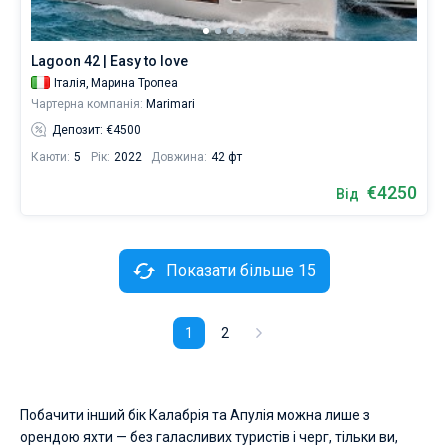
Lagoon 42 | Easy to love
Італія,
Марина Тропеа
Чартерна компанія:
Marimari
Депозит: €4500
Каюти:
5
Рік:
2022
Довжина:
42 фт
€4250
Від
Показати більше 15
1
2
Побачити інший бік Калабрія та Апулія можна лише з
орендою яхти — без галасливих туристів і черг, тільки ви,