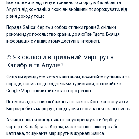
Все залежить від типу вітрильного спорту в Калабрія та
Апулія, від компанії, з якою ви вирішили подорожувати, від
рівня доходу тощо.
Порада Sailica: беріть з собою стільки грошей, скільки
рекомендує посольство країни, до якої ви їдете. Вся ця
інформація є у відкритому доступі в інтернеті.
⛵ Як скласти вітрильний маршрут з
Калабрія та Апулія?
Якщо ви орендуєте яхту з капітаном, почитайте путівники та
поради, написані досвідченими туристами, пошукайте в
Google Maps і почитайте статті про регіон.
Потім складіть список бажань і покажіть його капітану яхти.
Він розробить маршрут, поєднуючи свої знання і ваш список.
А якщо ваша команда, яка планує орендувати бербоут
чартер в Калабрія та Апулія, має власного шкіпера або
капітана, пошукайте маршрути в журналі Sailica.