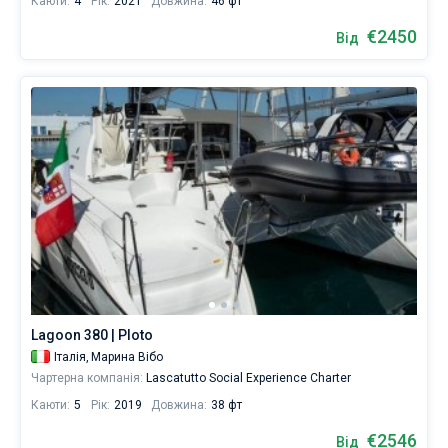
Каюти:
4
Рік:
2021
Довжина:
46 фт
€2450
Від
Lagoon 380 | Ploto
Італія,
Марина Вібо
Чартерна компанія:
Lascatutto Social Experience Charter
Каюти:
5
Рік:
2019
Довжина:
38 фт
€2546
Від