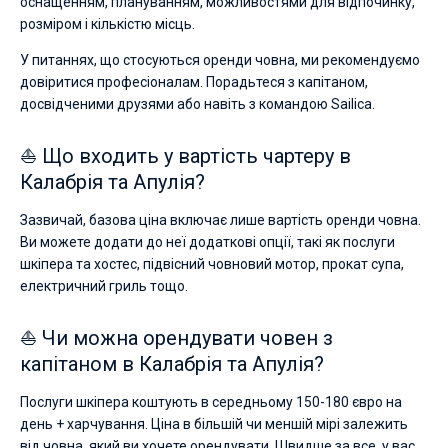
оснащенням, плануванням, можливостями для відпочинку,
розміром і кількістю місць.
У питаннях, що стосуються оренди човна, ми рекомендуємо
довіритися професіоналам. Порадьтеся з капітаном,
досвідченими друзями або навіть з командою Sailica.
⛵ Що входить у вартість чартеру в
Калабрія та Апулія?
Зазвичай, базова ціна включає лише вартість оренди човна.
Ви можете додати до неї додаткові опції, такі як послуги
шкіпера та хостес, підвісний човновий мотор, прокат супа,
електричний гриль тощо.
⛵ Чи можна орендувати човен з
капітаном в Калабрія та Апулія?
Послуги шкіпера коштують в середньому 150-180 євро на
день + харчування. Ціна в більшій чи меншій мірі залежить
від човна, який ви хочете орендувати. Швидше за все, у вас