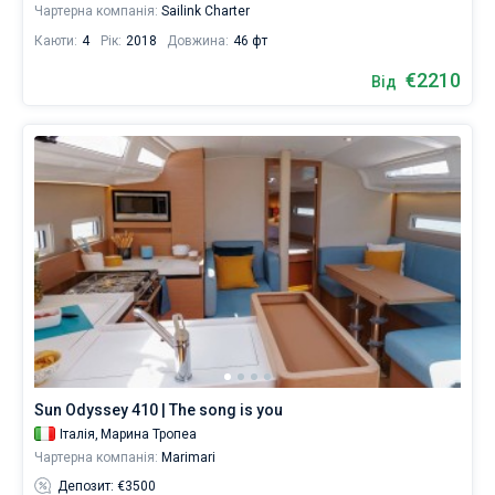
Чартерна компанія:
Sailink Charter
Каюти:
4
Рік:
2018
Довжина:
46 фт
€2210
Від
Sun Odyssey 410 | The song is you
Італія,
Марина Тропеа
Чартерна компанія:
Marimari
Депозит: €3500