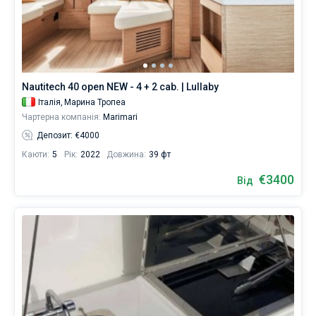
Nautitech 40 open NEW - 4 + 2 cab. | Lullaby
Італія,
Марина Тропеа
Чартерна компанія:
Marimari
Депозит: €4000
Каюти:
5
Рік:
2022
Довжина:
39 фт
€3400
Від