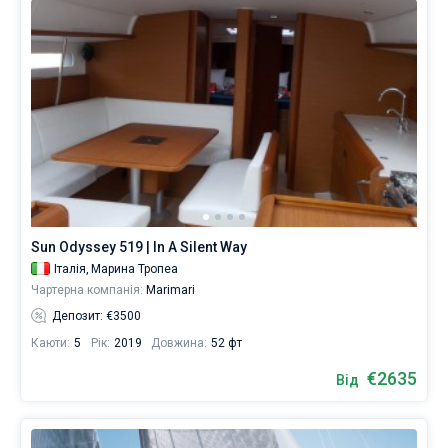
Sun Odyssey 519 | In A Silent Way
Італія,
Марина Тропеа
Чартерна компанія:
Marimari
Депозит: €3500
Каюти:
5
Рік:
2019
Довжина:
52 фт
€2635
Від