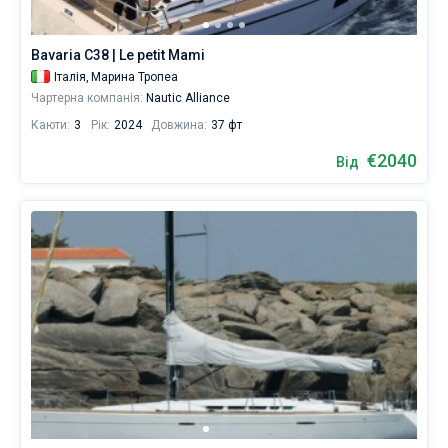
відпочинку
та
Без шкіпера
незабутньої
Bavaria C38 | Le petit Mami
подорожі.
Зі шкіпером
Італія,
Марина Тропеа
Чартерна компанія:
Nautic Alliance
В
нашій
Каюти:
3
Рік:
2024
Довжина:
37 фт
Показати результати(16)
базі
даних
€2040
Від
є
16
човнів,
починаючи
від
2030
€.
Поруч
Тропеа
,
Вібо
,
Реджо-
Калабрія
.