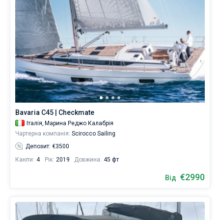
Bavaria C45 | Checkmate
Італія,
Марина Реджо Калабрія
Чартерна компанія:
Scirocco Sailing
Депозит: €3500
Каюти:
4
Рік:
2019
Довжина:
45 фт
€2990
Від