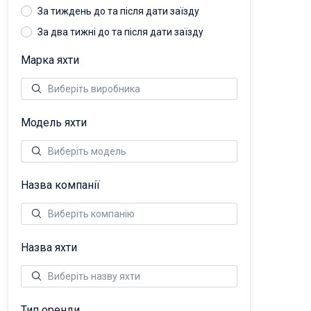
За тиждень до та після дати заїзду
За два тижні до та після дати заїзду
Марка яхти
Модель яхти
Назва компанії
Назва яхти
Тип оренди