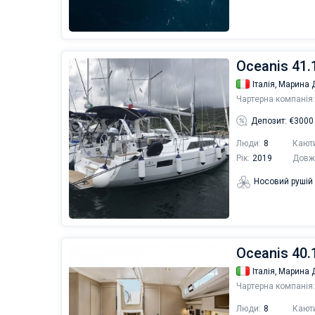
Oceanis 41.
Італія,
Марина Д
Чартерна компанія:
Депозит: €3000
Люди:
8
Кают
Рік:
2019
Довж
Носовий рушій
Oceanis 40.1
Італія,
Марина Д
Чартерна компанія:
Люди:
8
Кают