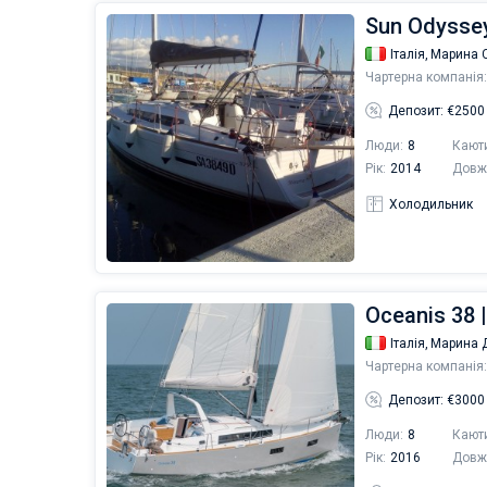
Sun Odyssey
Італія,
Марина 
Чартерна компанія:
Депозит: €2500
Люди:
8
Кают
Рік:
2014
Довж
Холодильник
Oceanis 38 
Італія,
Марина Д
Чартерна компанія:
Депозит: €3000
Люди:
8
Кают
Рік:
2016
Довж