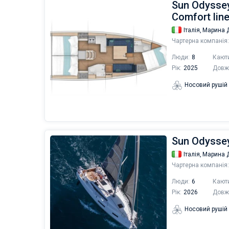
Sun Odyssey 
Comfort lin
Італія,
Марина Д
Чартерна компанія:
Люди:
8
Кают
Рік:
2025
Довж
Носовий рушій
Sun Odyssey 
Італія,
Марина Д
Чартерна компанія:
Люди:
6
Кают
Рік:
2026
Довж
Носовий рушій