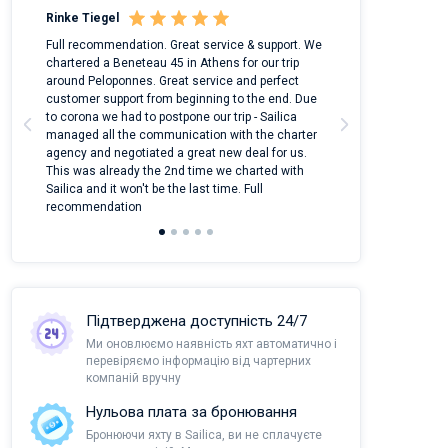
Rinke Tiegel
Kyle Redstone
 on
Full recommendation. Great service & support. We
I took Dufour Gr
m
chartered a Beneteau 45 in Athens for our trip
online yacht ren
around Peloponnes. Great service and perfect
use their mobile
customer support from beginning to the end. Due
quantity of boat
a
to corona we had to postpone our trip - Sailica
Their managers
managed all the communication with the charter
communication w
agency and negotiated a great new deal for us.
pleasant to rece
This was already the 2nd time we charted with
transfer from air
Sailica and it won't be the last time. Full
and appreciate t
recommendation
Підтверджена доступність 24/7
Ми оновлюємо наявність яхт автоматично і
перевіряємо інформацію від чартерних
компаній вручну
Нульова плата за бронювання
Бронюючи яхту в Sailica, ви не сплачуєте