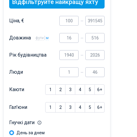
Відфільтруйте найкращу яхту
Ціна, €
Довжина
фути
м
Рік будівництва
Люди
Каюти
1
2
3
4
5
6+
Гал'юни
1
2
3
4
5
6+
Гнучкі дати
День за днем