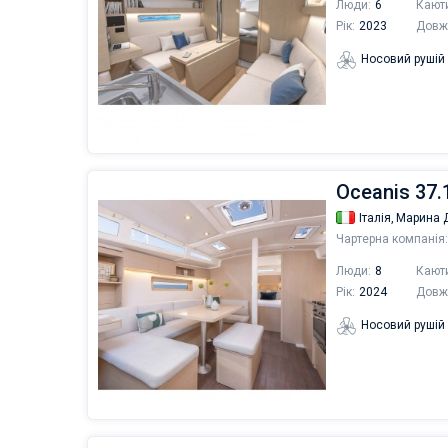
Люди:
6
Кают
Рік:
2023
Довж
Носовий рушій
Oceanis 37.1
Італія,
Марина Д
Чартерна компанія:
Люди:
8
Кают
Рік:
2024
Довж
Носовий рушій