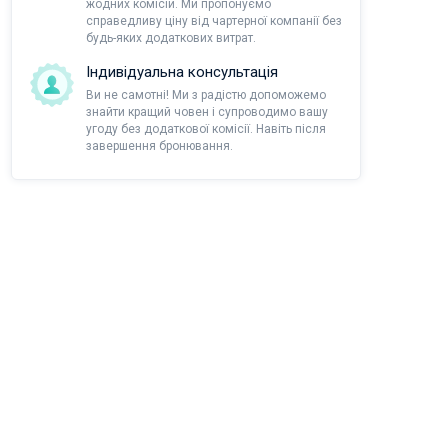
жодних комісій. Ми пропонуємо
справедливу ціну від чартерної компанії без
будь-яких додаткових витрат.
Індивідуальна консультація
Ви не самотні! Ми з радістю допоможемо
знайти кращий човен і супроводимо вашу
угоду без додаткової комісії. Навіть після
завершення бронювання.