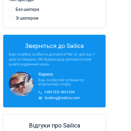
Без шкіпера
Зі шкіпером
Зверніться до Sailica
Вам потрібна особиста допомога? Ми тут для вас 7
днів на тиждень. Ми будемо раді допомогти вам
знайти відмінний човен.
Кирило
Ваш особистий путівник по
вітрильному спорту
+380 (93) 4661696
booking@sailica.com
Відгуки про Sailica