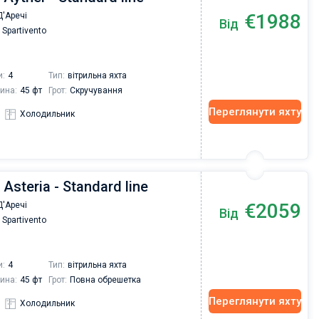
€1988
'Аречі
Від
Spartivento
и:
4
Тип:
вітрильна яхта
ина:
45 фт
Грот:
Скручування
Переглянути яхту
Холодильник
 Asteria - Standard line
€2059
'Аречі
Від
Spartivento
и:
4
Тип:
вітрильна яхта
ина:
45 фт
Грот:
Повна обрешетка
Переглянути яхту
Холодильник