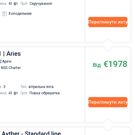
ина:
41 фт
Грот:
Скручування
Холодильник
Переглянути яхту
 | Aries
€1978
'Аречі
Від
NSS Charter
и:
3
Тип:
вітрильна яхта
ина:
41 фт
Грот:
Повна обрешетка
Переглянути яхту
 Ayther - Standard line