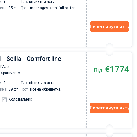
и:
3
Тип:
вітрильна яхта
ина:
35 фт
Грот:
messages.semi-full-batten
Переглянути яхту
 | Scilla - Comfort line
€1774
'Аречі
Від
Spartivento
и:
3
Тип:
вітрильна яхта
ина:
39 фт
Грот:
Повна обрешетка
Холодильник
Переглянути яхту