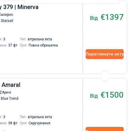
 379 | Minerva
€1397
Салерно
Від
Starsail
и:
3
Тип:
вітрильна яхта
ина:
37 фт
Грот:
Повна обрешетка
Переглянути яхту
| Amaral
€1500
'Аречі
Від
Blue Trend
и:
3
Тип:
вітрильна яхта
ина:
38 фт
Грот:
Скручування