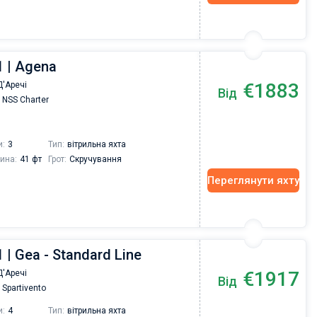
1 | Agena
€1883
'Аречі
Від
NSS Charter
и:
3
Тип:
вітрильна яхта
ина:
41 фт
Грот:
Скручування
Переглянути яхту
 | Gea - Standard Line
€1917
'Аречі
Від
Spartivento
и:
4
Тип:
вітрильна яхта