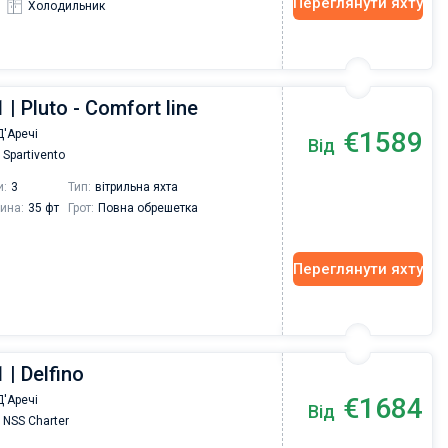
Переглянути яхту
Холодильник
 | Pluto - Comfort line
€1589
'Аречі
Від
Spartivento
и:
3
Тип:
вітрильна яхта
ина:
35 фт
Грот:
Повна обрешетка
Переглянути яхту
 | Delfino
€1684
'Аречі
Від
NSS Charter