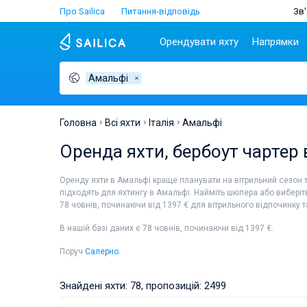
Про Sailica
Питання-відповідь
Зв'
Орендувати яхту
Напрямки
Амальфі
Популярні країни
Хорватія
Чартер
Греція
Хорватія
Задар
Афіни
Lifestyle
Греція
Дубровник
Лефкада
Головна
Всі яхти
Італія
Амальфі
Італія
Спліт
Волос
ТОП
Оренда яхти, бербоут чартер
Туреччина
Біоград
Корфу
Люди
Іспанія
Трогір
Лавріон
Оренду яхти в Амальфі краще планувати на вітрильний сезон тем
Франція
підходять для яхтингу в Амальфі. Найміть шкіпера або вибері
78 човнів, починаючи від 1397 € для вітрильного відпочинку т
Сейшели
Британські Віргінські
В нашій базі даних є 78 човнів, починаючи від 1397 €.
острови
Мартініка
Поруч
Салерно
.
Багами
Знайдені яхти: 78, пропозицій: 2499