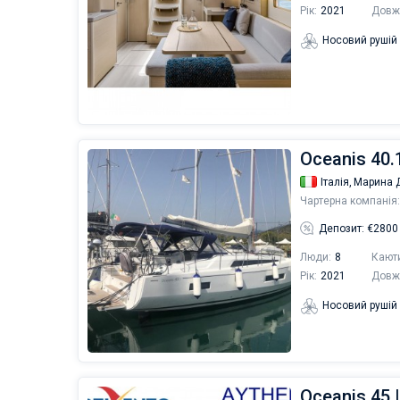
Рік:
2021
Довж
Носовий рушій
Oceanis 40.1
Італія,
Марина Д
Чартерна компанія:
Депозит: €2800
Люди:
8
Кают
Рік:
2021
Довж
Носовий рушій
Oceanis 45 |