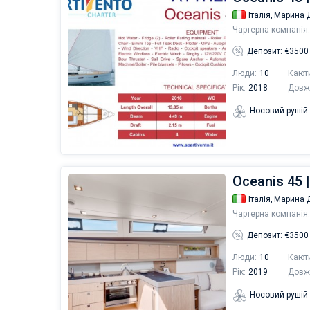
Італія,
Марина Д
Чартерна компанія:
Депозит: €3500
Люди:
10
Кают
Рік:
2018
Довж
Носовий рушій
Oceanis 45 |
Італія,
Марина Д
Чартерна компанія:
Депозит: €3500
Люди:
10
Кают
Рік:
2019
Довж
Носовий рушій