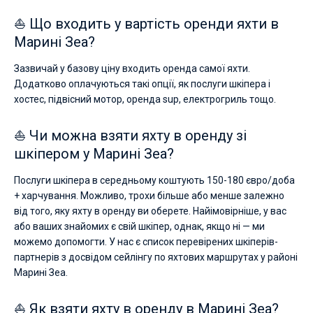
⛵ Що входить у вартість оренди яхти в
Марині Зеа?
Зазвичай у базову ціну входить оренда самої яхти.
Додатково оплачуються такі опції, як послуги шкіпера і
хостес, підвісний мотор, оренда sup, електрогриль тощо.
⛵ Чи можна взяти яхту в оренду зі
шкіпером у Марині Зеа?
Послуги шкіпера в середньому коштують 150-180 євро/доба
+ харчування. Можливо, трохи більше або менше залежно
від того, яку яхту в оренду ви оберете. Найімовірніше, у вас
або ваших знайомих є свій шкіпер, однак, якщо ні — ми
можемо допомогти. У нас є список перевірених шкіперів-
партнерів з досвідом сейлінгу по яхтових маршрутах у районі
Марині Зеа.
⛵ Як взяти яхту в оренду в Марині Зеа?