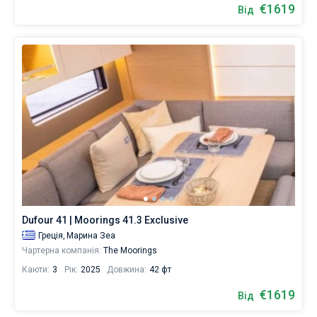
€1619
Від
Dufour 41 | Moorings 41.3 Exclusive
Греція,
Марина Зеа
Чартерна компанія:
The Moorings
Каюти:
3
Рік:
2025
Довжина:
42 фт
€1619
Від