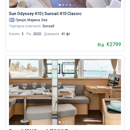
Sun Odyssey 410 | Sunsail 410 Classic
Греція,
Марина Зеа
Чартерна компанія:
Sunsail
Каюти:
3
Рік:
2020
Довжина:
41 фт
€2799
Від