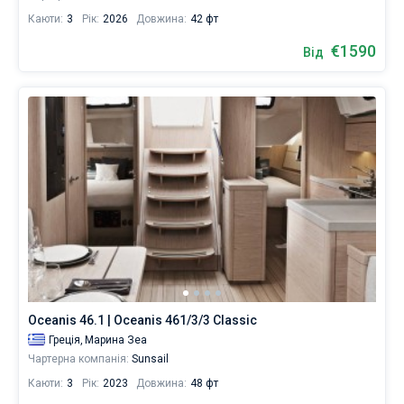
Каюти:
3
Рік:
2026
Довжина:
42 фт
€1590
Від
Oceanis 46.1 | Oceanis 461/3/3 Classic
Греція,
Марина Зеа
Чартерна компанія:
Sunsail
Каюти:
3
Рік:
2023
Довжина:
48 фт