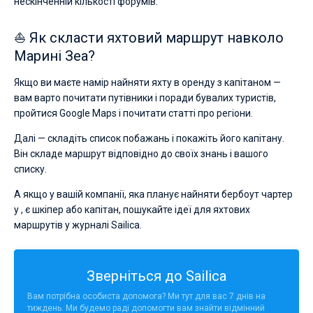
нескінченній кількості форумів.
⛵ Як скласти яхтовий маршрут навколо
Марині Зеа?
Якщо ви маєте намір найняти яхту в оренду з капітаном —
вам варто почитати путівники і поради бувалих туристів,
пройтися Google Maps і почитати статті про регіони.
Далі — складіть список побажань і покажіть його капітану.
Він складе маршрут відповідно до своїх знань і вашого
списку.
А якщо у вашій компанії, яка планує найняти бербоут чартер
у , є шкіпер або капітан, пошукайте ідеї для яхтових
маршрутів у журналі Sailica.
Зверніться до Sailica
Вам потрібна особиста допомога? Ми тут для вас 7 днів на
тиждень. Ми будемо раді допомогти вам знайти відмінний