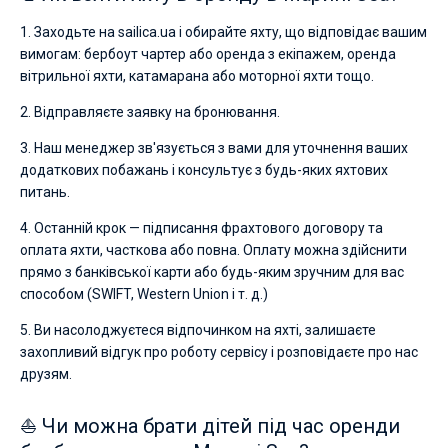
1. Заходьте на sailica.ua і обирайте яхту, що відповідає вашим
вимогам: бербоут чартер або оренда з екіпажем, оренда
вітрильної яхти, катамарана або моторної яхти тощо.
2. Відправляєте заявку на бронювання.
3. Наш менеджер зв'язується з вами для уточнення ваших
додаткових побажань і консультує з будь-яких яхтових
питань.
4. Останній крок — підписання фрахтового договору та
оплата яхти, часткова або повна. Оплату можна здійснити
прямо з банківської карти або будь-яким зручним для вас
способом (SWIFT, Western Union і т. д.)
5. Ви насолоджуєтеся відпочинком на яхті, залишаєте
захопливий відгук про роботу сервісу і розповідаєте про нас
друзям.
⛵ Чи можна брати дітей під час оренди