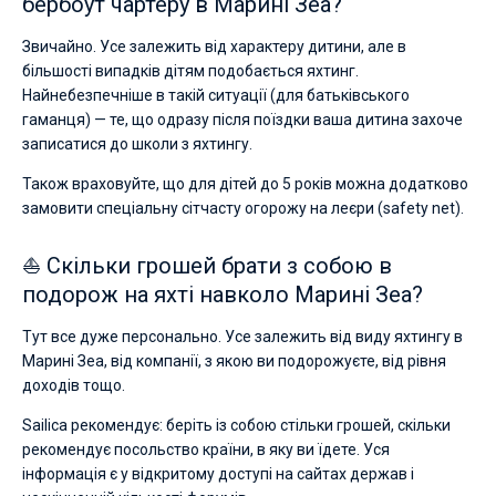
бербоут чартеру в Марині Зеа?
Звичайно. Усе залежить від характеру дитини, але в
більшості випадків дітям подобається яхтинг.
Найнебезпечніше в такій ситуації (для батьківського
гаманця) — те, що одразу після поїздки ваша дитина захоче
записатися до школи з яхтингу.
Також враховуйте, що для дітей до 5 років можна додатково
замовити спеціальну сітчасту огорожу на леєри (safety net).
⛵ Скільки грошей брати з собою в
подорож на яхті навколо Марині Зеа?
Тут все дуже персонально. Усе залежить від виду яхтингу в
Марині Зеа, від компанії, з якою ви подорожуєте, від рівня
доходів тощо.
Sailica рекомендує: беріть із собою стільки грошей, скільки
рекомендує посольство країни, в яку ви їдете. Уся
інформація є у відкритому доступі на сайтах держав і