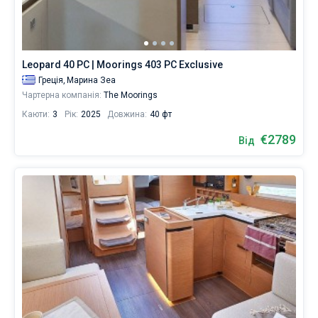
Leopard 40 PC | Moorings 403 PC Exclusive
Греція,
Марина Зеа
Чартерна компанія:
The Moorings
Каюти:
3
Рік:
2025
Довжина:
40 фт
€2789
Від