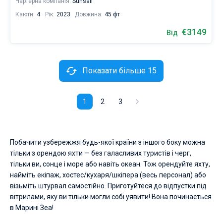
Чартерна компанія:
Sunsail
Каюти:
4
Рік:
2023
Довжина:
45 фт
€3149
Від
Показати більше 15
1
2
3
Побачити узбережжя будь-якої країни з іншого боку можна
тільки з орендою яхти — без галасливих туристів і черг,
тільки ви, сонце і море або навіть океан. Тож орендуйте яхту,
найміть екіпаж, хостес/кухаря/шкіпера (весь персонал) або
візьміть штурвал самостійно. Приготуйтеся до відпустки під
вітрилами, яку ви тільки могли собі уявити! Вона починається
в Марині Зеа!