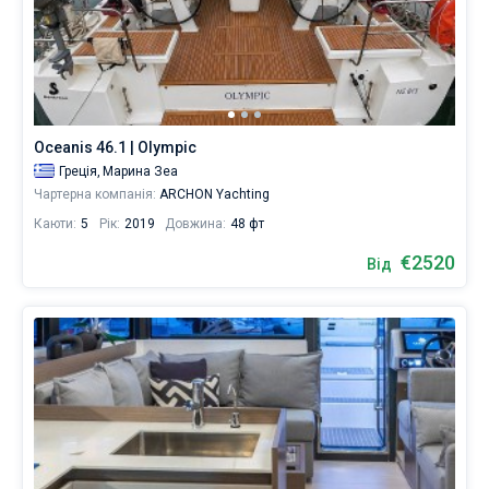
Oceanis 46.1 | Olympic
Греція,
Марина Зеа
Чартерна компанія:
ARCHON Yachting
Каюти:
5
Рік:
2019
Довжина:
48 фт
€2520
Від