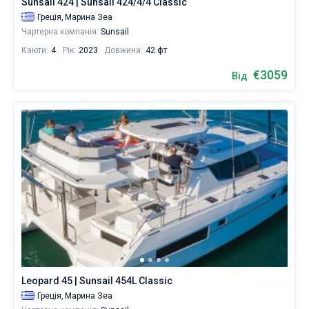
Sunsail 424 | Sunsail 424/4/4 Classic
Греція,
Марина Зеа
Чартерна компанія:
Sunsail
Каюти:
4
Рік:
2023
Довжина:
42 фт
€3059
Від
Leopard 45 | Sunsail 454L Classic
Греція,
Марина Зеа