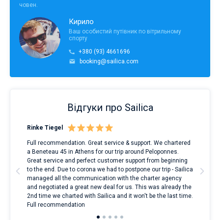
човен.
Кирило
Ваш особистий путівник по вітрильному
спорту
+380 (93) 4661696
booking@sailica.com
Відгуки про Sailica
Rinke Tiegel
Kyl
Full recommendation. Great service & support. We chartered
I to
a Beneteau 45 in Athens for our trip around Peloponnes.
rent
ve.
Great service and perfect customer support from beginning
with
t
to the end. Due to corona we had to postpone our trip - Sailica
my 
managed all the communication with the charter agency
com
and negotiated a great new deal for us. This was already the
rece
2nd time we charted with Sailica and it won't be the last time.
mari
Full recommendation
over