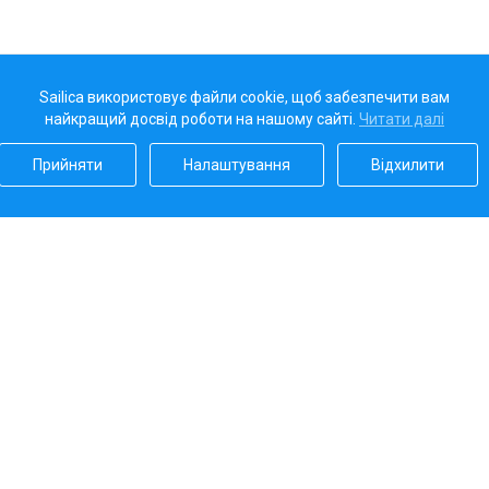
Sailica використовує файли cookie, щоб забезпечити вам
найкращий досвід роботи на нашому сайті.
Читати далі
Прийняти
Налаштування
Відхилити
Наш рейтинг
5.0
Платіжні системи