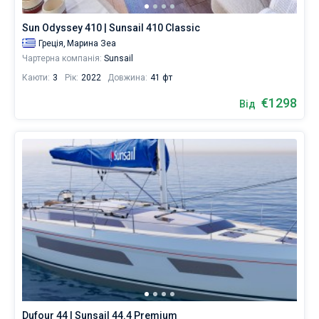
човнів
від
Sun Odyssey 410 | Sunsail 410 Classic
Без шкіпера
1275
Греція,
Марина Зеа
€
Зі шкіпером
Чартерна компанія:
Sunsail
для
вітрильного
Каюти:
3
Рік:
2022
Довжина:
41 фт
відпочинку
Показати результати(36)
та
€1298
Від
незабутньої
подорожі.
Dufour 44 | Sunsail 44.4 Premium