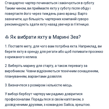
Стандартно чартер починається і закінчується в суботу.
Таким чином, ви приймаєте яхту у суботу після обіду і
повертаєте його через тиждень рано вранці. Варто
зазначити, що більшість чартерних компаній суворо
рекомендують здати яхту назад увечері в п'ятницю.
⛵ Як вибрати яхту в Марині Зеа?
1. Поставте мету, для чого вам потрібна яхта. Наприклад, ви
берете яхту в оренду для регати або щоб попивати просекко
з крижаного келиха.
2. Виберіть марину для старту, а також перевагу за
виробником. Човни відрізняються технічним оснащенням,
плануванням, варіантами дозвілля.
3. Визначтеся з розміром і кількістю місць.
У виборі бербоут чартеру ми радимо довіритися
професіоналам. Порадьтеся зі своїм капітаном, з
досвідченими друзями, з командою Sailica, зрештою.