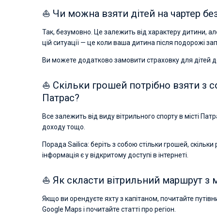
⛵ Чи можна взяти дітей на чартер без
Так, безумовно. Це залежить від характеру дитини, ал
цій ситуації — це коли ваша дитина після подорожі за
Ви можете додатково замовити страховку для дітей до
⛵ Скільки грошей потрібно взяти з с
Патрас?
Все залежить від виду вітрильного спорту в місті Патр
доходу тощо.
Порада Sailica: беріть з собою стільки грошей, скільки
інформація є у відкритому доступі в інтернеті.
⛵ Як скласти вітрильний маршрут з м
Якщо ви орендуєте яхту з капітаном, почитайте путів
Google Maps і почитайте статті про регіон.