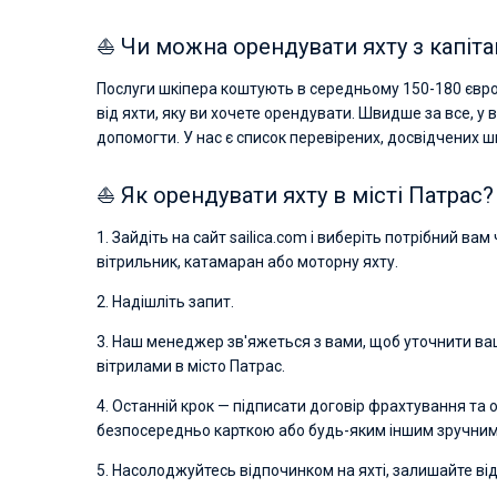
⛵ Чи можна орендувати яхту з капіта
Послуги шкіпера коштують в середньому 150-180 євро 
від яхти, яку ви хочете орендувати. Швидше за все, у 
допомогти. У нас є список перевірених, досвідчених шк
⛵ Як орендувати яхту в місті Патрас?
1. Зайдіть на сайт sailica.com і виберіть потрібний ва
вітрильник, катамаран або моторну яхту.
2. Надішліть запит.
3. Наш менеджер зв'яжеться з вами, щоб уточнити ваш
вітрилами в місто Патрас.
4. Останній крок — підписати договір фрахтування та
безпосередньо карткою або будь-яким іншим зручним 
5. Насолоджуйтесь відпочинком на яхті, залишайте від