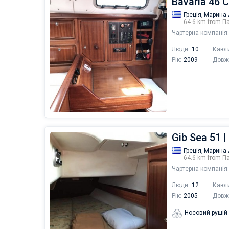
Bavaria 46 C
Греція,
Марина 
64.6 km from П
Чартерна компанія:
Люди:
10
Кают
Рік:
2009
Довж
Gib Sea 51 |
Греція,
Марина 
64.6 km from П
Чартерна компанія:
Люди:
12
Кают
Рік:
2005
Довж
Носовий рушій