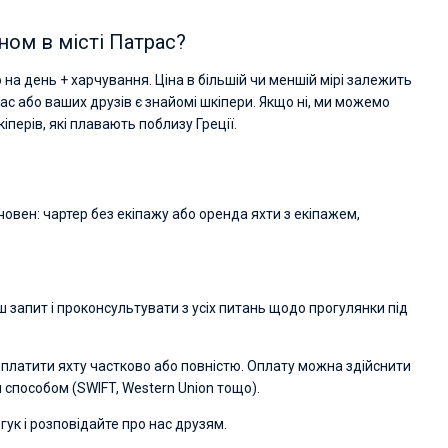
Vadim Rogovskiy
Excellent trip to Croatia! The trip was organized
ном в місті Патрас?
an excellent level since the very beginning - fro
the yacht search to the trip itself. The team was
на день + харчування. Ціна в більшій чи меншій мірі залежить
fast and responsive. Highly recommended to
everyone who wants to hang out with family on 
вас або ваших друзів є знайомі шкіпери. Якщо ні, ми можемо
beautiful yacht or catamaran!
іперів, які плавають поблизу Греції.
м човен: чартер без екіпажу або оренда яхти з екіпажем,
 запит і проконсультувати з усіх питань щодо прогулянки під
 оплатити яхту частково або повністю. Оплату можна здійснити
способом (SWIFT, Western Union тощо).
гук і розповідайте про нас друзям.