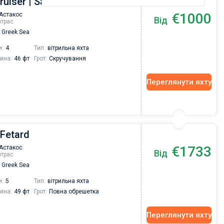
ruiser | Sandra
€1000
Астакос
Від
атрас
Greek Sea
и:
4
Тип:
вітрильна яхта
ина:
46 фт
Грот:
Скручування
Переглянути яхту
 Fetard
€1733
Астакос
Від
атрас
Greek Sea
и:
5
Тип:
вітрильна яхта
ина:
49 фт
Грот:
Повна обрешетка
Переглянути яхту