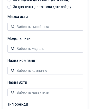
За два тижні до та після дати заїзду
Марка яхти
Модель яхти
Назва компанії
Назва яхти
Тип оренди