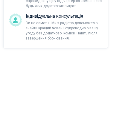
справедливу ціну від чартерної компанії без
будь-яких додаткових витрат.
Індивідуальна консультація
Ви не самотні! Ми з радістю допоможемо
знайти кращий човен і супроводимо вашу
угоду без додаткової комісії. Навіть після
завершення бронювання.