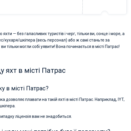
хти — без галасливих туристів і черг, тільки ви, сонце і море, а
тес/кухаря/шкіпера (весь персонал) або ж самі станьте за
 ви тільки могли собі уявити! Вона починається в місті Патрас!
 яхт в місті Патрас
у в місті Патрас?
а дозволяє плавати на такій яхті в місті Патрас. Наприклад, IYT,
шкіпера.
випадку ліцензія вам не знадобиться.