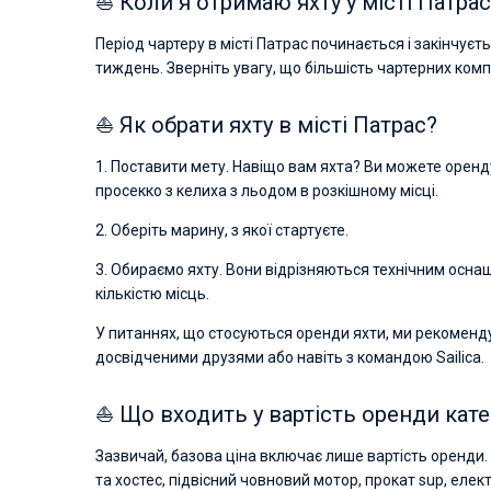
⛵ Коли я отримаю яхту у місті Патрас 
Період чартеру в місті Патрас починається і закінчуєть
тиждень. Зверніть увагу, що більшість чартерних ком
⛵ Як обрати яхту в місті Патрас?
1. Поставити мету. Навіщо вам яхта? Ви можете орендув
просекко з келиха з льодом в розкішному місці.
2. Оберіть марину, з якої стартуєте.
3. Обираємо яхту. Вони відрізняються технічним осн
кількістю місць.
У питаннях, що стосуються оренди яхти, ми рекоменд
досвідченими друзями або навіть з командою Sailica.
⛵ Що входить у вартість оренди катер
Зазвичай, базова ціна включає лише вартість оренди. 
та хостес, підвісний човновий мотор, прокат sup, еле