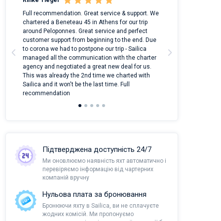
Rinke Tiegel
Kyle Redstone
 on
Full recommendation. Great service & support. We
I took Dufour Gr
m
chartered a Beneteau 45 in Athens for our trip
online yacht ren
around Peloponnes. Great service and perfect
use their mobile
customer support from beginning to the end. Due
quantity of boat
a
to corona we had to postpone our trip - Sailica
Their managers
managed all the communication with the charter
communication w
agency and negotiated a great new deal for us.
pleasant to rece
This was already the 2nd time we charted with
transfer from air
Sailica and it won't be the last time. Full
and appreciate t
recommendation
Підтверджена доступність 24/7
Ми оновлюємо наявність яхт автоматично і
перевіряємо інформацію від чартерних
компаній вручну
Нульова плата за бронювання
Бронюючи яхту в Sailica, ви не сплачуєте
жодних комісій. Ми пропонуємо