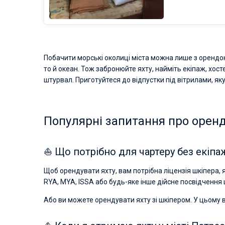
Побачити морські околиці міста можна лише з орендою я
то й океан. Тож забронюйте яхту, найміть екіпаж, хос
штурвал. Приготуйтеся до відпустки під вітрилами, яку
Популярні запитання про оренду
⛵ Що потрібно для чартеру без екіпаж
Щоб орендувати яхту, вам потрібна ліцензія шкіпера, як
RYA, MYA, ISSA або будь-яке інше дійсне посвідчення 
Або ви можете орендувати яхту зі шкіпером. У цьому 