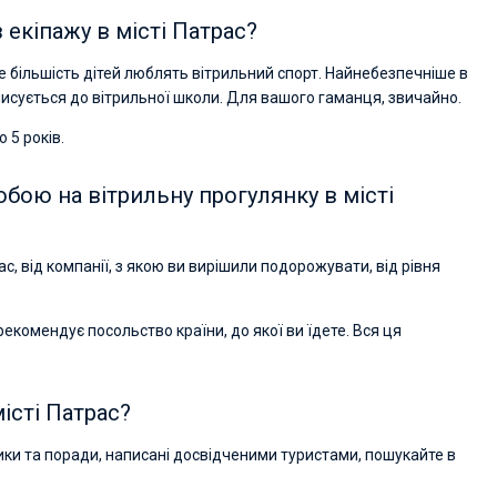
 екіпажу в місті Патрас?
е більшість дітей люблять вітрильний спорт. Найнебезпечніше в
писується до вітрильної школи. Для вашого гаманця, звичайно.
 5 років.
обою на вітрильну прогулянку в місті
ас, від компанії, з якою ви вирішили подорожувати, від рівня
 рекомендує посольство країни, до якої ви їдете. Вся ця
істі Патрас?
ники та поради, написані досвідченими туристами, пошукайте в