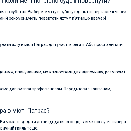
і коли мені потрібно буде її повернути?
ся по суботах. Ви берете яхту в суботу вдень і повертаєте її через
паній рекомендують повертати яхту у п'ятницю ввечері.
ати яхту в місті Патрас для участі в регаті. Або просто випити
ащенням, плануванням, можливостями для відпочинку, розміром і
уємо довіритися професіоналам. Порадьтеся з капітаном,
а в місті Патрас?
Ви можете додати до неї додаткові опції, такі як послуги шкіпера
ктричний гриль тощо.