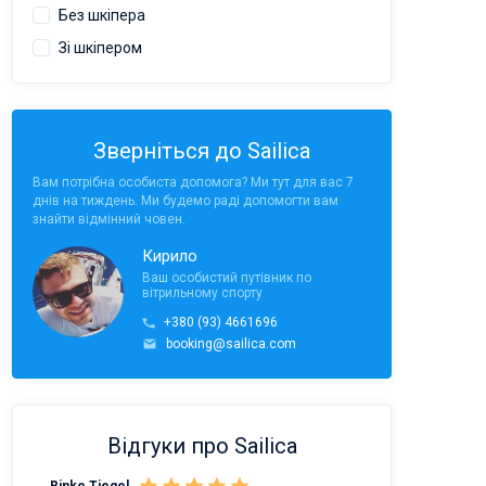
Без шкіпера
Зі шкіпером
Зверніться до Sailica
Вам потрібна особиста допомога? Ми тут для вас 7
днів на тиждень. Ми будемо раді допомогти вам
знайти відмінний човен.
Кирило
Ваш особистий путівник по
вітрильному спорту
+380 (93) 4661696
booking@sailica.com
Відгуки про Sailica