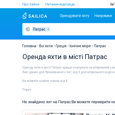
Про Sailica
Питання-відповідь
Зв'
Орендувати яхту
Напрямки
Патрас
Популярні країни
Хорватія
Чартер
Греція
Хорватія
Задар
Афіни
Lifestyle
Греція
Дубровник
Лефкада
Головна
Всі яхти
Греція
Іонічне море
Патрас
Італія
Спліт
Волос
ТОП
Оренда яхти в місті Патрас
Туреччина
Біоград
Корфу
Люди
Іспанія
Трогір
Лавріон
Оренду яхти в місті Патрас краще планувати на вітрильний сез
Франція
базі даних для бронювання є яхт, від € для вітрильного відпо
Сейшели
Ви можете знайти човнів від €.
Британські Віргінські
острови
Поруч
Мартініка
Багами
Не знайдено яхт на Патрас.
Ви можете перевірити на