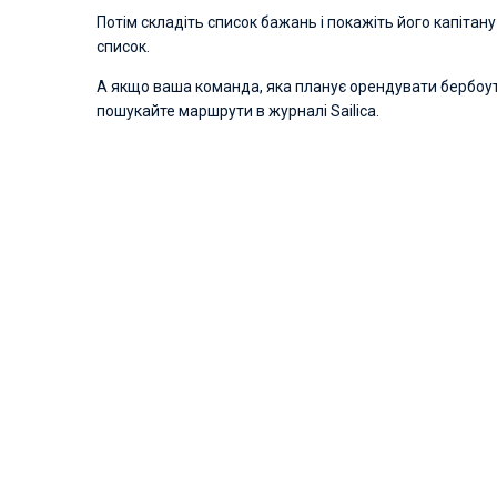
Потім складіть список бажань і покажіть його капітан
список.
А якщо ваша команда, яка планує орендувати бербоут ч
пошукайте маршрути в журналі Sailica.