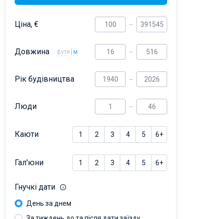
Ціна, €
Довжина
фути
м
Рік будівництва
Люди
Каюти
1
2
3
4
5
6+
Гал'юни
1
2
3
4
5
6+
Гнучкі дати
День за днем
За тиждень до та після дати заїзду