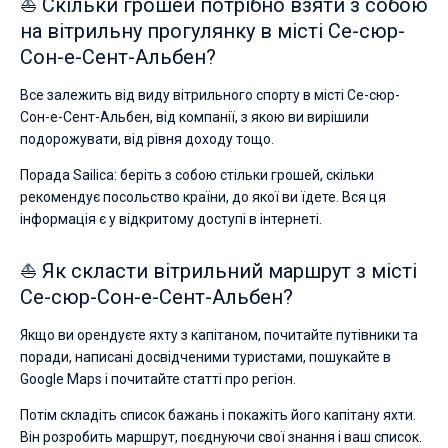
⛵ Скільки грошей потрібно взяти з собою
на вітрильну прогулянку в місті Се-сюр-
Сон-е-Сент-Альбен?
Все залежить від виду вітрильного спорту в місті Се-сюр-
Сон-е-Сент-Альбен, від компанії, з якою ви вирішили
подорожувати, від рівня доходу тощо.
Порада Sailica: беріть з собою стільки грошей, скільки
рекомендує посольство країни, до якої ви їдете. Вся ця
інформація є у відкритому доступі в інтернеті.
⛵ Як скласти вітрильний маршрут з місті
Се-сюр-Сон-е-Сент-Альбен?
Якщо ви орендуєте яхту з капітаном, почитайте путівники та
поради, написані досвідченими туристами, пошукайте в
Google Maps і почитайте статті про регіон.
Потім складіть список бажань і покажіть його капітану яхти.
Він розробить маршрут, поєднуючи свої знання і ваш список.