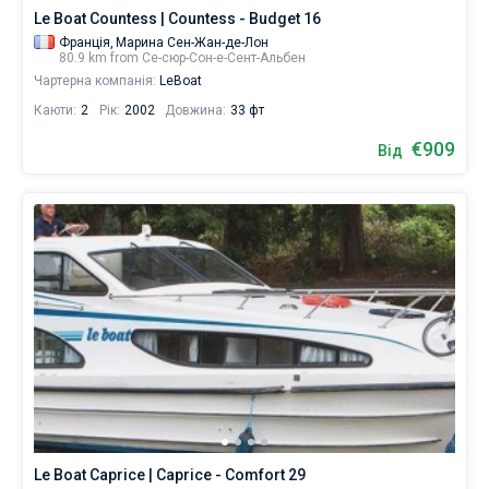
Le Boat Countess | Countess - Budget 16
Франція,
Марина Сен-Жан-де-Лон
80.9 km from Се-сюр-Сон-е-Сент-Альбен
Чартерна компанія:
LeBoat
Каюти:
2
Рік:
2002
Довжина:
33 фт
€909
Від
Le Boat Caprice | Caprice - Comfort 29