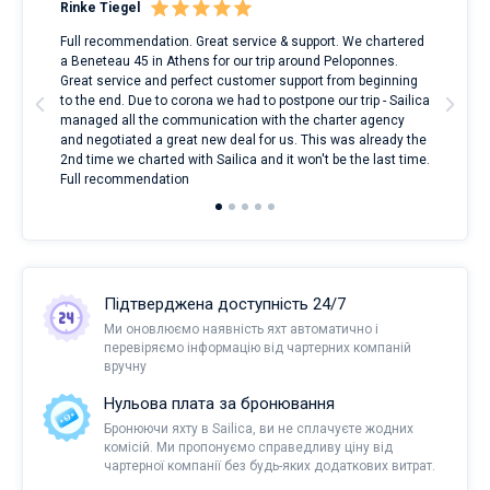
Rinke Tiegel
Kyl
Full recommendation. Great service & support. We chartered
I to
a Beneteau 45 in Athens for our trip around Peloponnes.
rent
ve.
Great service and perfect customer support from beginning
with
t
to the end. Due to corona we had to postpone our trip - Sailica
my 
managed all the communication with the charter agency
com
and negotiated a great new deal for us. This was already the
rece
2nd time we charted with Sailica and it won't be the last time.
mari
Full recommendation
over
Підтверджена доступність 24/7
Ми оновлюємо наявність яхт автоматично і
перевіряємо інформацію від чартерних компаній
вручну
Нульова плата за бронювання
Бронюючи яхту в Sailica, ви не сплачуєте жодних
комісій. Ми пропонуємо справедливу ціну від
чартерної компанії без будь-яких додаткових витрат.