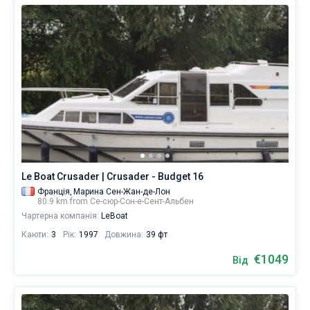
Le Boat Crusader | Crusader - Budget 16
Франція,
Марина Сен-Жан-де-Лон
80.9 km from Се-сюр-Сон-е-Сент-Альбен
Чартерна компанія:
LeBoat
Каюти:
3
Рік:
1997
Довжина:
39 фт
€1049
Від