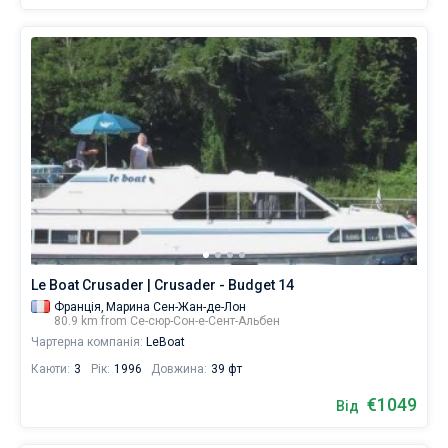
Le Boat Crusader | Crusader - Budget 14
Франція,
Марина Сен-Жан-де-Лон
80.9 km from Се-сюр-Сон-е-Сент-Альбен
Чартерна компанія:
LeBoat
Каюти:
3
Рік:
1996
Довжина:
39 фт
€1049
Від