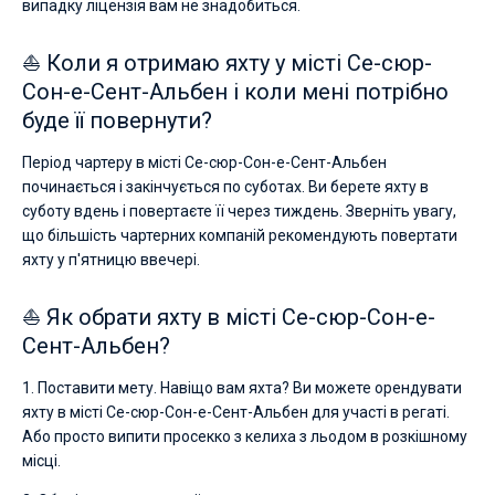
випадку ліцензія вам не знадобиться.
⛵ Коли я отримаю яхту у місті Се-сюр-
Сон-е-Сент-Альбен і коли мені потрібно
буде її повернути?
Період чартеру в місті Се-сюр-Сон-е-Сент-Альбен
починається і закінчується по суботах. Ви берете яхту в
суботу вдень і повертаєте її через тиждень. Зверніть увагу,
що більшість чартерних компаній рекомендують повертати
яхту у п'ятницю ввечері.
⛵ Як обрати яхту в місті Се-сюр-Сон-е-
Сент-Альбен?
1. Поставити мету. Навіщо вам яхта? Ви можете орендувати
яхту в місті Се-сюр-Сон-е-Сент-Альбен для участі в регаті.
Або просто випити просекко з келиха з льодом в розкішному
місці.