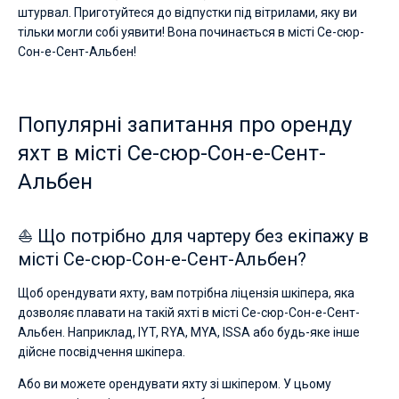
штурвал. Приготуйтеся до відпустки під вітрилами, яку ви
тільки могли собі уявити! Вона починається в місті Се-сюр-
Сон-е-Сент-Альбен!
Популярні запитання про оренду
яхт в місті Се-сюр-Сон-е-Сент-
Альбен
⛵ Що потрібно для чартеру без екіпажу в
місті Се-сюр-Сон-е-Сент-Альбен?
Щоб орендувати яхту, вам потрібна ліцензія шкіпера, яка
дозволяє плавати на такій яхті в місті Се-сюр-Сон-е-Сент-
Альбен. Наприклад, IYT, RYA, MYA, ISSA або будь-яке інше
дійсне посвідчення шкіпера.
Або ви можете орендувати яхту зі шкіпером. У цьому