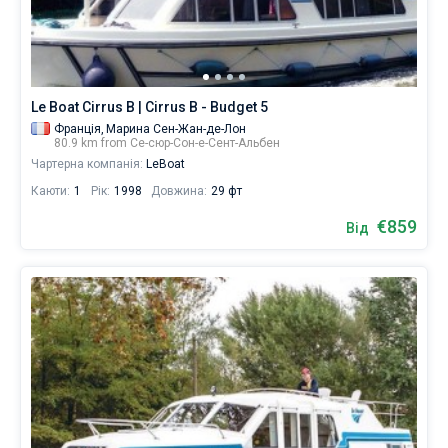
бронювання
є
Без шкіпера
яхт,
від
Зі шкіпером
€
для
Le Boat Cirrus B | Cirrus B - Budget 5
вітрильного
Показати результати(0)
Франція,
Марина Сен-Жан-де-Лон
відпочинку
80.9 km from Се-сюр-Сон-е-Сент-Альбен
та
Чартерна компанія:
LeBoat
незабутньої
Каюти:
1
Рік:
1998
Довжина:
29 фт
подорожі.
€859
Ви
Від
можете
знайти
човнів
від
€.
Поруч