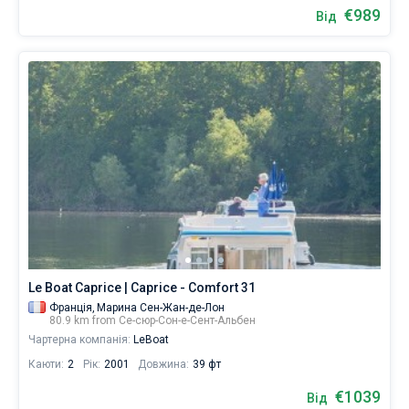
€989
Від
Le Boat Caprice | Caprice - Comfort 31
Франція,
Марина Сен-Жан-де-Лон
80.9 km from Се-сюр-Сон-е-Сент-Альбен
Чартерна компанія:
LeBoat
Каюти:
2
Рік:
2001
Довжина:
39 фт
€1039
Від