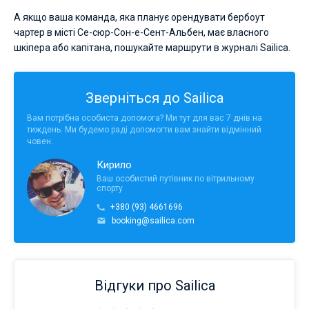
А якщо ваша команда, яка планує орендувати бербоут
чартер в місті Се-сюр-Сон-е-Сент-Альбен, має власного
шкіпера або капітана, пошукайте маршрути в журналі Sailica.
Зверніться до Sailica
Вам потрібна особиста допомога? Ми тут для вас 7 днів на
тиждень. Ми будемо раді допомогти вам знайти відмінний
човен.
Кирило
Ваш особистий путівник по вітрильному
спорту
+380 (93) 4661696
booking@sailica.com
Відгуки про Sailica