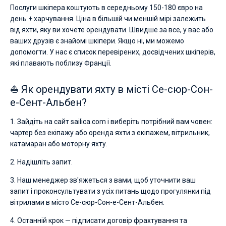
Послуги шкіпера коштують в середньому 150-180 євро на
день + харчування. Ціна в більшій чи меншій мірі залежить
від яхти, яку ви хочете орендувати. Швидше за все, у вас або
ваших друзів є знайомі шкіпери. Якщо ні, ми можемо
допомогти. У нас є список перевірених, досвідчених шкіперів,
які плавають поблизу Франції.
⛵ Як орендувати яхту в місті Се-сюр-Сон-
е-Сент-Альбен?
1. Зайдіть на сайт sailica.com і виберіть потрібний вам човен:
чартер без екіпажу або оренда яхти з екіпажем, вітрильник,
катамаран або моторну яхту.
2. Надішліть запит.
3. Наш менеджер зв'яжеться з вами, щоб уточнити ваш
запит і проконсультувати з усіх питань щодо прогулянки під
вітрилами в місто Се-сюр-Сон-е-Сент-Альбен.
4. Останній крок — підписати договір фрахтування та