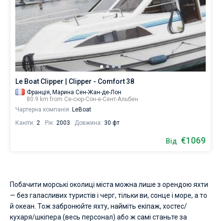
Le Boat Clipper | Clipper - Comfort 38
Франція,
Марина Сен-Жан-де-Лон
80.9 km from Се-сюр-Сон-е-Сент-Альбен
Чартерна компанія:
LeBoat
Каюти:
2
Рік:
2003
Довжина:
30 фт
€1069
Від
Побачити морські околиці міста можна лише з орендою яхти
— без галасливих туристів і черг, тільки ви, сонце і море, а то
й океан. Тож забронюйте яхту, найміть екіпаж, хостес/
кухаря/шкіпера (весь персонал) або ж самі станьте за