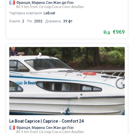
Франція,
Марина Сен-Жан-де-Лон
80.9 km from Се-сюр-Сон-е-Сент-Альбен
Чартерна компанія:
LeBoat
Каюти:
2
Рік:
2002
Довжина:
39 фт
€969
Від
Le Boat Caprice | Caprice - Comfort 24
Франція,
Марина Сен-Жан-де-Лон
80.9 km from Се-сюр-Сон-е-Сент-Альбен