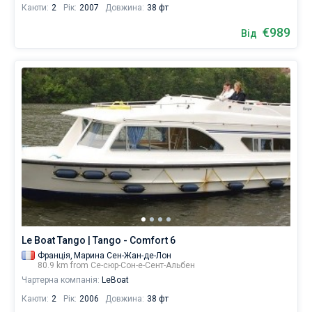
Каюти:
2
Рік:
2007
Довжина:
38 фт
€989
Від
Le Boat Tango | Tango - Comfort 6
Франція,
Марина Сен-Жан-де-Лон
80.9 km from Се-сюр-Сон-е-Сент-Альбен
Чартерна компанія:
LeBoat
Каюти:
2
Рік:
2006
Довжина:
38 фт