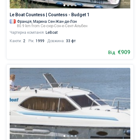
Le Boat Countess | Countess - Budget 1
Франція,
Марина Сен-Жан-де-Лон
80.9 km from Се-сюр-Сон-е-Сент-Альбен
Чартерна компанія:
LeBoat
Каюти:
2
Рік:
1999
Довжина:
33 фт
€909
Від