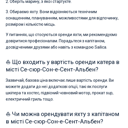
2. Оберіть марину, з якої стартуєте.
3. Обираємо яхту. Вони відрізняються технічним
оснащенням, плануванням, можливостями для відпочинку,
розміром і кількістю місць.
У питаннях, що стосуються оренди яхти, ми рекомендуємо
довіритися професіоналам. Порадьтеся з капітаном,
досвідченими друзями або навіть з командою Sailica.
⛵ Що входить у вартість оренди катера в
місті Се-сюр-Сон-е-Сент-Альбен?
Зазвичай, базова ціна включає лише вартість оренди. Ви
можете додати до неї додаткові опції, такі як послуги
шкіпера та хостес, підвісний човновий мотор, прокат sup,
електричний гриль тощо.
⛵ Чи можна орендувати яхту з капітаном
в місті Се-сюр-Сон-е-Сент-Альбен?