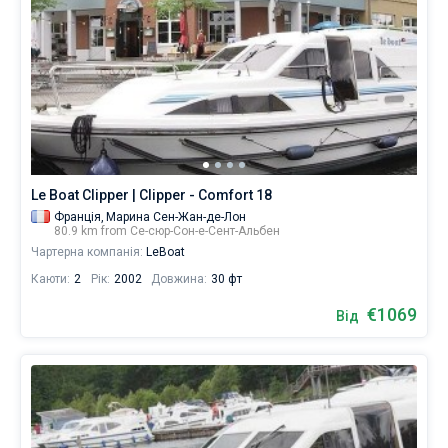
Le Boat Clipper | Clipper - Comfort 18
Франція,
Марина Сен-Жан-де-Лон
80.9 km from Се-сюр-Сон-е-Сент-Альбен
Чартерна компанія:
LeBoat
Каюти:
2
Рік:
2002
Довжина:
30 фт
€1069
Від