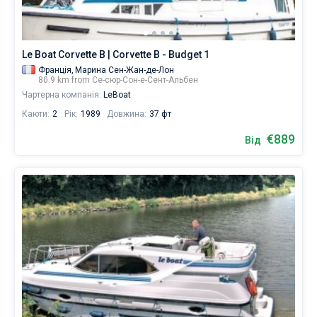
Le Boat Corvette B | Corvette B - Budget 1
Франція,
Марина Сен-Жан-де-Лон
80.9 km from Се-сюр-Сон-е-Сент-Альбен
Чартерна компанія:
LeBoat
Каюти:
2
Рік:
1989
Довжина:
37 фт
€889
Від