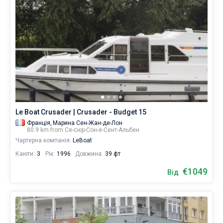
Le Boat Crusader | Crusader - Budget 15
Франція,
Марина Сен-Жан-де-Лон
80.9 km from Се-сюр-Сон-е-Сент-Альбен
Чартерна компанія:
LeBoat
Каюти:
3
Рік:
1996
Довжина:
39 фт
€1049
Від