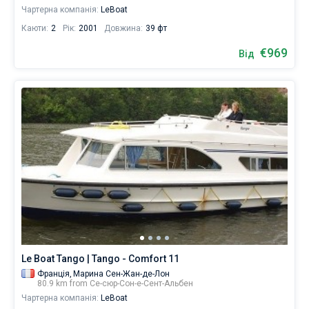
Чартерна компанія:
LeBoat
Каюти:
2
Рік:
2001
Довжина:
39 фт
€969
Від
Le Boat Tango | Tango - Comfort 11
Франція,
Марина Сен-Жан-де-Лон
80.9 km from Се-сюр-Сон-е-Сент-Альбен
Чартерна компанія:
LeBoat