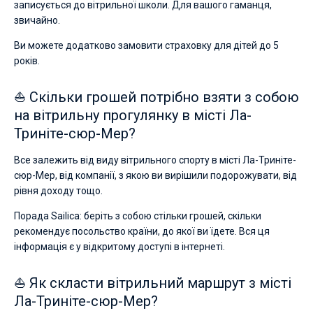
записується до вітрильної школи. Для вашого гаманця,
звичайно.
Ви можете додатково замовити страховку для дітей до 5
років.
⛵ Скільки грошей потрібно взяти з собою
на вітрильну прогулянку в місті Ла-
Триніте-сюр-Мер?
Все залежить від виду вітрильного спорту в місті Ла-Триніте-
сюр-Мер, від компанії, з якою ви вирішили подорожувати, від
рівня доходу тощо.
Порада Sailica: беріть з собою стільки грошей, скільки
рекомендує посольство країни, до якої ви їдете. Вся ця
інформація є у відкритому доступі в інтернеті.
⛵ Як скласти вітрильний маршрут з місті
Ла-Триніте-сюр-Мер?