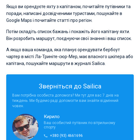
Якщо ви орендуєте яхту з капітаном, почитайте путівники та
поради, написані досвідченими туристами, пошукайте в
Google Maps і почитайте статті про регіон.
Потім складіть список бажань і покажіть його капітану яхти.
Він розробить маршрут, поєднуючи свої знання і ваш список.
А якщо ваша команда, яка планує орендувати бербоут
чартер в місті Ла-Триніте-сюр-Мер, має власного шкіпера або
капітана, пошукайте маршрути в журналі Sailica.
Зверніться до Sailica
Вам потрібна особиста допомога? Ми тут для вас 7 днів на
тиждень. Ми будемо раді допомогти вам знайти відмінний
човен.
Кирило
Ваш особистий путівник по вітрильному
спорту
+380 (93) 4661696