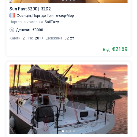
Sun Fast 3200 | R2D2
Франція,
Порт де Трініте-сюр-Мер
Чартерна компанія:
SailEazy
Депозит: €3000
Каюти:
2
Рік:
2017
Довжина:
32 фт
€2169
Від