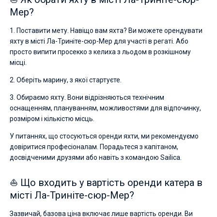
Мер?
1. Поставити мету. Навіщо вам яхта? Ви можете орендувати
яхту в місті Ла-Триніте-сюр-Мер для участі в регаті. Або
просто випити просекко з келиха з льодом в розкішному
місці.
2. Оберіть марину, з якої стартуєте.
3. Обираємо яхту. Вони відрізняються технічним
оснащенням, плануванням, можливостями для відпочинку,
розміром і кількістю місць.
У питаннях, що стосуються оренди яхти, ми рекомендуємо
довіритися професіоналам. Порадьтеся з капітаном,
досвідченими друзями або навіть з командою Sailica.
⛵ Що входить у вартість оренди катера в
місті Ла-Триніте-сюр-Мер?
Зазвичай, базова ціна включає лише вартість оренди. Ви