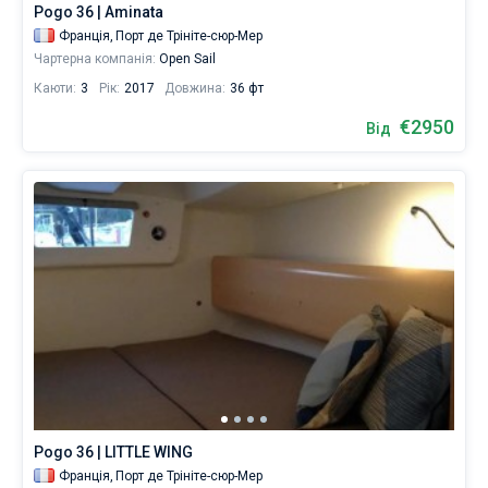
Pogo 36 | Aminata
Франція,
Порт де Трініте-сюр-Мер
Чартерна компанія:
Open Sail
Каюти:
3
Рік:
2017
Довжина:
36 фт
€2950
Від
Pogo 36 | LITTLE WING
Франція,
Порт де Трініте-сюр-Мер