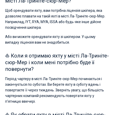
місті Ла-Триніте-сюр-Мер?
Щоб орендувати яхту, вам потрібна ліцензія шкіпера, яка
дозволяє плавати на такій яхті в місті Ла-Триніте-сюр-Мер.
Наприклад, IYT, RYA, MYA, ISSA або будь-яке інше дійсне
посвідчення шкіпера.
Або ви можете орендувати яхту зі шкіпером. У цьому
випадку ліцензія вам не знадобиться.
⛵ Коли я отримаю яхту у місті Ла-Триніте-
сюр-Мер і коли мені потрібно буде її
повернути?
Період чартеру в місті Ла-Триніте-сюр-Мер починається і
закінчується по суботах. Ви берете яхту в суботу вдень і
повертаєте її через тиждень. Зверніть увагу, що більшість
чартерних компаній рекомендують повертати яхту у
п'ятницю ввечері.
⛵ Як обрати яхту в місті Ла-Триніте-сюр-