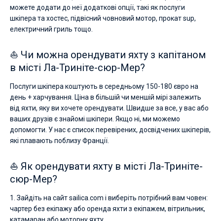
можете додати до неї додаткові опції, такі як послуги
шкіпера та хостес, підвісний човновий мотор, прокат sup,
електричний гриль тощо.
⛵ Чи можна орендувати яхту з капітаном
в місті Ла-Триніте-сюр-Мер?
Послуги шкіпера коштують в середньому 150-180 євро на
день + харчування. Ціна в більшій чи меншій мірі залежить
від яхти, яку ви хочете орендувати. Швидше за все, у вас або
ваших друзів є знайомі шкіпери. Якщо ні, ми можемо
допомогти. У нас є список перевірених, досвідчених шкіперів,
які плавають поблизу Франції.
⛵ Як орендувати яхту в місті Ла-Триніте-
сюр-Мер?
1. Зайдіть на сайт sailica.com і виберіть потрібний вам човен:
чартер без екіпажу або оренда яхти з екіпажем, вітрильник,
катамаран або моторну яхту.