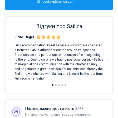
booking@sailica.com
Відгуки про Sailica
Rinke Tiegel
Kyl
Full recommendation. Great service & support. We chartered
I to
a Beneteau 45 in Athens for our trip around Peloponnes.
rent
ve.
Great service and perfect customer support from beginning
with
t
to the end. Due to corona we had to postpone our trip - Sailica
my 
managed all the communication with the charter agency
com
and negotiated a great new deal for us. This was already the
rece
2nd time we charted with Sailica and it won't be the last time.
mari
Full recommendation
over
Підтверджена доступність 24/7
Ми оновлюємо наявність яхт автоматично і