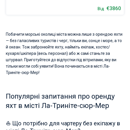
€3860
Від
Побачити морські околиці міста можна лише з орендою яхти
— без галасливих туристів і черг, тільки ви, сонце і море, а то
й океан. Тож забронюйте яхту, найміть екіпаж, хостес/
кухаря/шкіпера (весь персонал) або ж самі станьте за
штурвал. Приготуйтеся до відпустки під вітрилами, яку ви
тільки могли собі уявити! Вона починається в місті Ла-
Триніте-сюр-Мер!
Популярні запитання про оренду
яхт в місті Ла-Триніте-сюр-Мер
⛵ Що потрібно для чартеру без екіпажу в