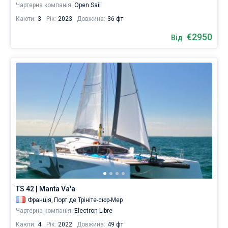
Чартерна компанія:
Open Sail
Каюти:
3
Рік:
2023
Довжина:
36 фт
€2950
Від
TS 42 | Manta Va'a
Франція,
Порт де Трініте-сюр-Мер
Чартерна компанія:
Electron Libre
Каюти:
4
Рік:
2022
Довжина:
49 фт