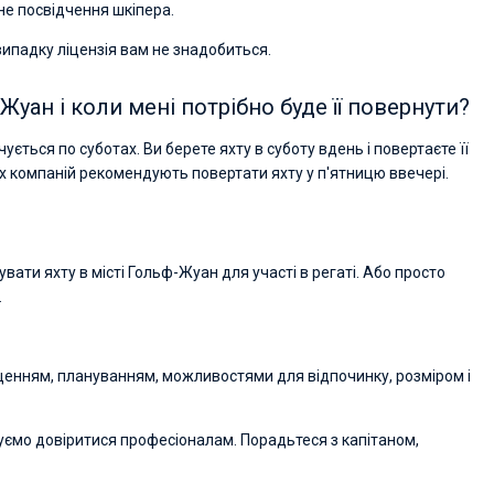
сне посвідчення шкіпера.
випадку ліцензія вам не знадобиться.
Жуан і коли мені потрібно буде її повернути?
ується по суботах. Ви берете яхту в суботу вдень і повертаєте її
их компаній рекомендують повертати яхту у п'ятницю ввечері.
вати яхту в місті Гольф-Жуан для участі в регаті. Або просто
.
ащенням, плануванням, можливостями для відпочинку, розміром і
уємо довіритися професіоналам. Порадьтеся з капітаном,