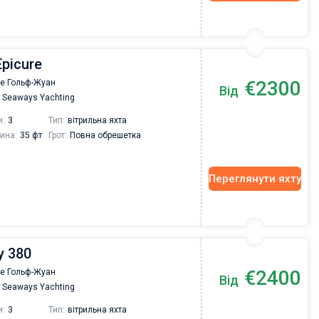
Epicure
€2300
де Гольф-Жуан
Від
Seaways Yachting
и:
3
Тип:
вітрильна яхта
ина:
35 фт
Грот:
Повна обрешетка
Переглянути яхту
y 380
€2400
де Гольф-Жуан
Від
Seaways Yachting
и:
3
Тип:
вітрильна яхта