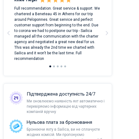
Rinke Tiegel
Kyle Redstone
 on
Full recommendation. Great service & support. We
I took Dufour Gr
m
chartered a Beneteau 45 in Athens for our trip
online yacht ren
around Peloponnes. Great service and perfect
use their mobile
customer support from beginning to the end. Due
quantity of boat
a
to corona we had to postpone our trip - Sailica
Their managers
managed all the communication with the charter
communication w
agency and negotiated a great new deal for us.
pleasant to rece
This was already the 2nd time we charted with
transfer from air
Sailica and it won't be the last time. Full
and appreciate t
recommendation
Підтверджена доступність 24/7
Ми оновлюємо наявність яхт автоматично і
перевіряємо інформацію від чартерних
компаній вручну
Нульова плата за бронювання
Бронюючи яхту в Sailica, ви не сплачуєте
жодних комісій. Ми пропонуємо