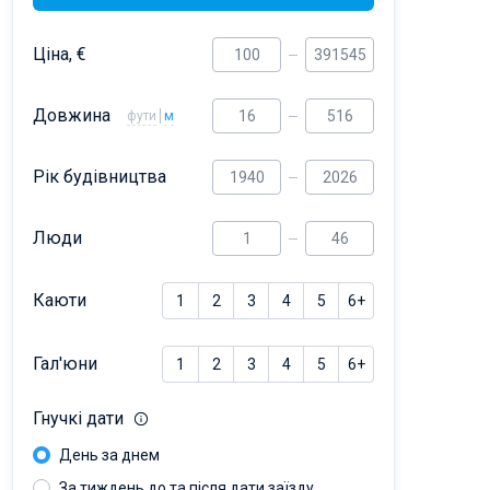
Ціна, €
Довжина
фути
м
Рік будівництва
Люди
Каюти
1
2
3
4
5
6+
Гал'юни
1
2
3
4
5
6+
Гнучкі дати
День за днем
За тиждень до та після дати заїзду