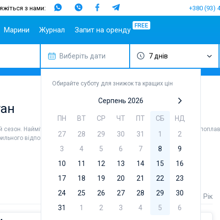
яжіться з нами:
+380 (93) 
FREE
Марини
Журнал
Запит на оренду
Виберіть дати
7 днів
Популярні
Іспанія
Португалія
Популярні
Італія
Популяр
Ту
напрямки
марини
бренди
Майорка
Азорські
Сицилія
Ма
Спліт
острови
Марина Алімос
Beneteau
Обирайте суботу для знижок та кращих цін
Ібіца
Сардинія
Геч
Шибеник
Мадейра
D-Marin Лефкас
Jeanneau
Канарські
Салерно
Фет
Серпень 2026
уан
Задар
острови
Марина Далмація
Bavaria
Неаполь
Бо
ПН
ВТ
СР
ЧТ
ПТ
СБ
НД
Сардинія
Гран-
D-Marin Гувія
Dufour
Амальфі
Канарія
й сезон. Найміть шкіпера або виберіть бербоут чартер, щоб самостійно поплав
Сицилія
Марина Баотік
Elan
27
28
29
30
31
1
2
трильного відпочинку та незабутньої подорожі.
Тенеріфе
Ібіца
Марина Мандаліна
Hanse
3
4
5
6
7
8
9
Балеарські
Афіни
Марина Корнаті
Excess
острови
10
11
12
13
14
15
16
Лефкада
Марина Кастела
Lagoon
17
18
19
20
21
22
23
Корфу
ACI Марина
Bali
Дубровник
Регіон Мугла
Fountaine P
24
25
26
27
28
29
30
Ціна
Довжина
Рік
Марина Веруда
Leopard
31
1
2
3
4
5
6