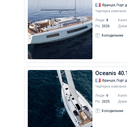
Франція,
Порт 
Чартерна компанія:
Люди:
8
Кают
Рік:
2026
Довж
Холодильник
Oceanis 40.
Франція,
Порт 
Чартерна компанія:
Люди:
6
Кают
Рік:
2025
Довж
Холодильник