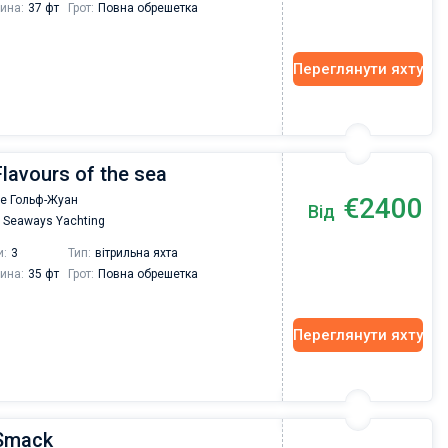
ина:
37 фт
Грот:
Повна обрешетка
Переглянути яхту
Flavours of the sea
€2400
де Гольф-Жуан
Від
Seaways Yachting
и:
3
Тип:
вітрильна яхта
ина:
35 фт
Грот:
Повна обрешетка
Переглянути яхту
 Smack