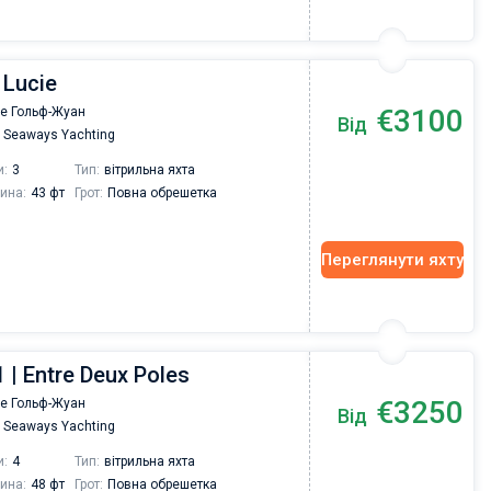
 Lucie
€3100
де Гольф-Жуан
Від
Seaways Yachting
и:
3
Тип:
вітрильна яхта
ина:
43 фт
Грот:
Повна обрешетка
Переглянути яхту
 | Entre Deux Poles
€3250
де Гольф-Жуан
Від
Seaways Yachting
и:
4
Тип:
вітрильна яхта
ина:
48 фт
Грот:
Повна обрешетка