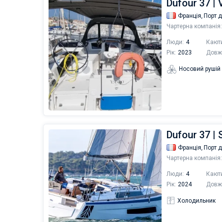
Dufour 37 |
Франція,
Порт 
Чартерна компанія:
Люди:
4
Кают
Рік:
2023
Довж
Носовий рушій
Dufour 37 | 
Франція,
Порт 
Чартерна компанія:
Люди:
4
Кают
Рік:
2024
Довж
Холодильник