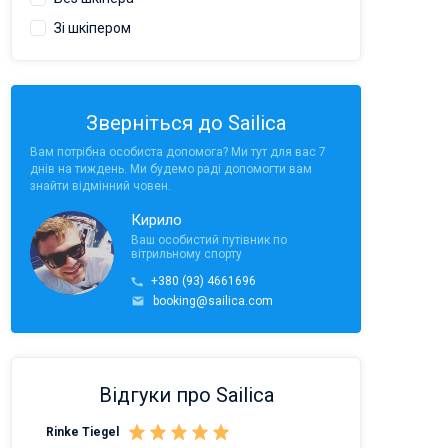
Зі шкіпером
Зверніться до Sailica
Вам потрібна особиста допомога? Ми тут для вас 7
днів на тиждень. Ми будемо раді допомогти вам
знайти відмінний човен.
Кирило
Ваш особистий путівник по
вітрильному спорту
+380 (93) 4661696
booking@sailica.com
Відгуки про Sailica
Rinke Tiegel
Kyle Redstone