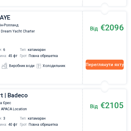
IPAYE
€2096
Пін-Ролланд
Від
Dream Yacht Charter
и:
6
Тип:
катамаран
ина:
45 фт
Грот:
Повна обрешетка
Переглянути яхту
Виробник води
Холодильник
rt | Badeco
€2105
а Єрес
Від
APACA Location
и:
3
Тип:
катамаран
ина:
40 фт
Грот:
Повна обрешетка