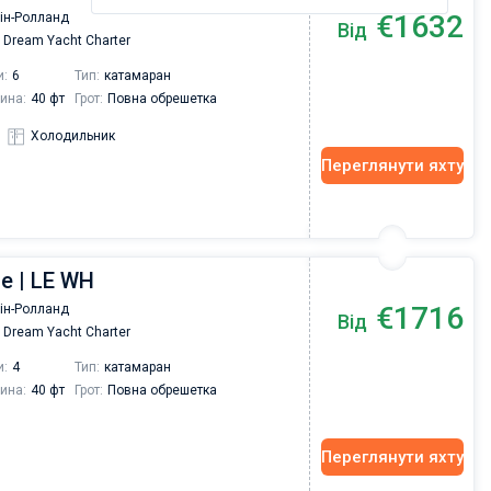
€1632
Пін-Ролланд
Від
Dream Yacht Charter
и:
6
Тип:
катамаран
ина:
40 фт
Грот:
Повна обрешетка
Холодильник
Переглянути яхту
ce | LE WH
€1716
Пін-Ролланд
Від
Dream Yacht Charter
и:
4
Тип:
катамаран
ина:
40 фт
Грот:
Повна обрешетка
Переглянути яхту