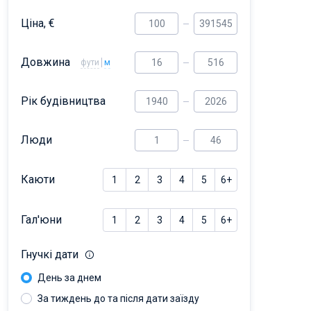
Ціна, €
Довжина
фути
м
Рік будівництва
Люди
Каюти
1
2
3
4
5
6+
Гал'юни
1
2
3
4
5
6+
Гнучкі дати
День за днем
За тиждень до та після дати заїзду