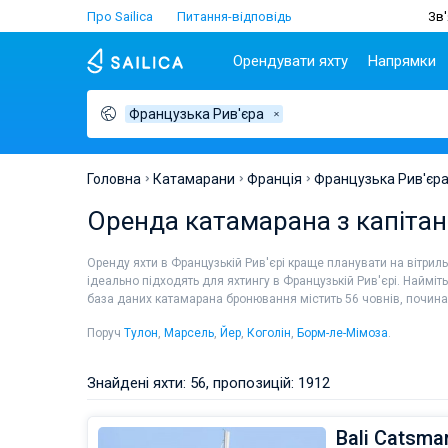
Про Sailica
Питання-відповідь
Зв'
Орендувати яхту
Напрямки
Французька Рив'єра
Популярні країни
Хорватія
Чартер
Греція
Хорватія
Задар
Афіни
Lifestyle
Греція
Дубровник
Лефкада
Головна
Катамарани
Франція
Французька Рив'єр
Італія
Спліт
Волос
ТОП
Оренда катамарана з капітано
Туреччина
Біоград
Корфу
Люди
Іспанія
Трогір
Лавріон
Оренду яхти в Французькій Рив'єрі краще планувати на вітрильни
Франція
ідеально підходять для яхтингу в Французькій Рив'єрі. Наймі
база даних катамарана бронювання містить 56 човнів, починаю
Сейшели
Британські Віргінські
Поруч
Тулон
,
Марсель
,
Йер
,
Коголін
,
Борм-ле-Мімоза
.
острови
Мартініка
Знайдені яхти: 56, пропозицій: 1912
Багами
Bali Catsma