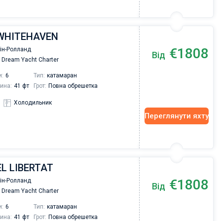
| WHITEHAVEN
€1808
Пін-Ролланд
Від
Dream Yacht Charter
и:
6
Тип:
катамаран
ина:
41 фт
Грот:
Повна обрешетка
Холодильник
Переглянути яхту
 EL LIBERTAT
€1808
Пін-Ролланд
Від
Dream Yacht Charter
и:
6
Тип:
катамаран
ина:
41 фт
Грот:
Повна обрешетка