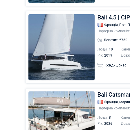
Bali 4.5 | C
Франція,
Порт 
Чартерна компанія:
Депозит: €750
Люди:
10
Кают
Рік:
2019
Довж
Кондиціонер
Bali Catsma
Франція,
Марин
Чартерна компанія:
Люди:
8
Кают
Рік:
2026
Довж