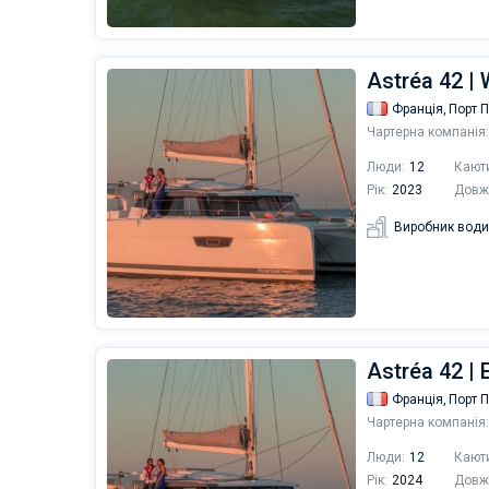
Astréa 42 
Франція,
Порт 
Чартерна компанія:
Люди:
12
Кают
Рік:
2023
Довж
Виробник води
Astréa 42 |
Франція,
Порт 
Чартерна компанія:
Люди:
12
Кают
Рік:
2024
Довж