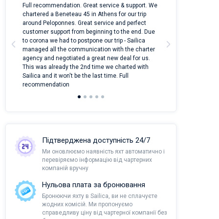
 on
Full recommendation. Great service & support. We
I took Dufour Gr
m
chartered a Beneteau 45 in Athens for our trip
online yacht ren
around Peloponnes. Great service and perfect
use their mobile
customer support from beginning to the end. Due
quantity of boat
a
to corona we had to postpone our trip - Sailica
Their managers
managed all the communication with the charter
communication w
agency and negotiated a great new deal for us.
pleasant to rece
This was already the 2nd time we charted with
transfer from air
Sailica and it won't be the last time. Full
and appreciate t
recommendation
Підтверджена доступність 24/7
Ми оновлюємо наявність яхт автоматично і
перевіряємо інформацію від чартерних
компаній вручну
Нульова плата за бронювання
Бронюючи яхту в Sailica, ви не сплачуєте
жодних комісій. Ми пропонуємо
справедливу ціну від чартерної компанії без