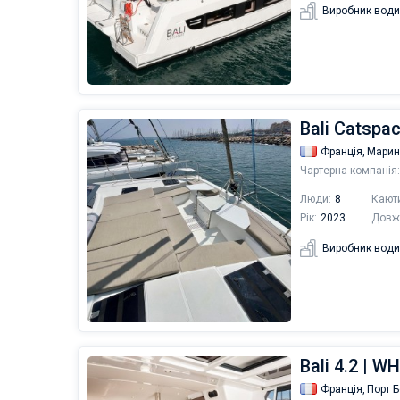
Виробник води
Bali Catspa
Франція,
Марин
Чартерна компанія:
Люди:
8
Кают
Рік:
2023
Довж
Виробник води
Bali 4.2 | 
Франція,
Порт 