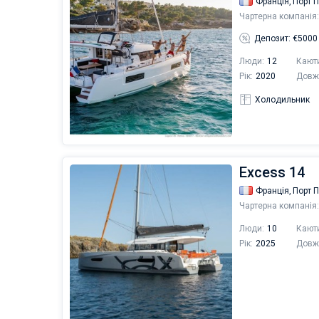
Франція,
Порт 
Чартерна компанія:
Депозит: €5000
Люди:
12
Кают
Рік:
2020
Довж
Холодильник
Excess 14
Франція,
Порт 
Чартерна компанія:
Люди:
10
Кают
Рік:
2025
Довж