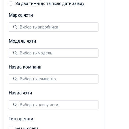
За два тижні до та після дати заїзду
Марка яхти
Модель яхти
Назва компанії
Назва яхти
Тип оренди
Без шкіпера