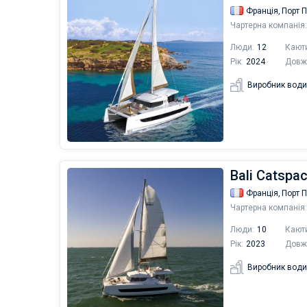
Франція,
Порт 
Чартерна компанія:
Люди:
12
Кают
Рік:
2024
Довж
Виробник води
Bali Catspa
Франція,
Порт 
Чартерна компанія:
Люди:
10
Кают
Рік:
2023
Довж
Виробник води