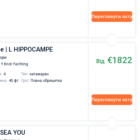
Переглянути яхту
ce | L HIPPOCAMPE
€1822
Борм
Від
Y Knot Yachting
и:
4
Тип:
катамаран
ина:
40 фт
Грот:
Повна обрешетка
Переглянути яхту
 SEA YOU
Vadim Rogovskiy