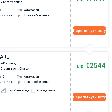
Y Knot Yachting
и:
5
Тип:
катамаран
ина:
42 фт
Грот:
Повна обрешетка
Переглянути яхту
MARE
€2544
Пін-Ролланд
Від
Dream Yacht Charter
и:
6
Тип:
катамаран
ина:
47 фт
Грот:
Повна обрешетка
Виробник води
Холодильник
Переглянути яхту