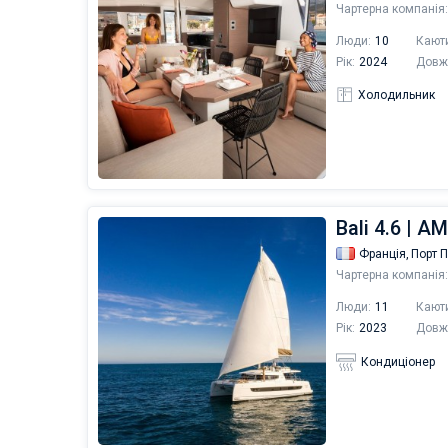
Чартерна компанія:
Люди:
10
Кают
Рік:
2024
Довж
Холодильник
Bali 4.6 | A
Франція,
Порт 
Чартерна компанія:
Люди:
11
Кают
Рік:
2023
Довж
Кондиціонер