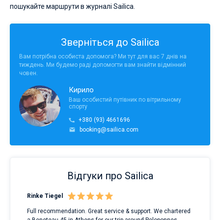
пошукайте маршрути в журналі Sailica.
Зверніться до Sailica
Вам потрібна особиста допомога? Ми тут для вас 7 днів на
тиждень. Ми будемо раді допомогти вам знайти відмінний
човен.
Кирило
Ваш особистий путівник по вітрильному
спорту
+380 (93) 4661696
booking@sailica.com
Відгуки про Sailica
Rinke Tiegel
Kyl
Full recommendation. Great service & support. We chartered
I to