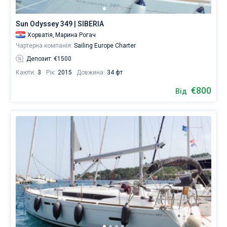
Ви
Без шкіпера
Sun Odyssey 349 | SIBERIA
можете
знайти
Хорватія,
Марина Рогач
Зі шкіпером
10
Чартерна компанія:
Sailing Europe Charter
човнів
Депозит: €1500
від
Показати результати(10)
400
Каюти:
3
Рік:
2015
Довжина:
34 фт
€.
€800
Від
Поруч
Марина
Рогач
.