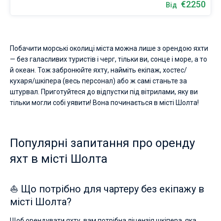
€2250
Від
Побачити морські околиці міста можна лише з орендою яхти
— без галасливих туристів і черг, тільки ви, сонце і море, а то
й океан. Тож забронюйте яхту, найміть екіпаж, хостес/
кухаря/шкіпера (весь персонал) або ж самі станьте за
штурвал. Приготуйтеся до відпустки під вітрилами, яку ви
тільки могли собі уявити! Вона починається в місті Шолта!
Популярні запитання про оренду
яхт в місті Шолта
⛵ Що потрібно для чартеру без екіпажу в
місті Шолта?
Щоб орендувати яхту, вам потрібна ліцензія шкіпера, яка