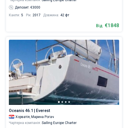
Чартерна компанія:
Sailing Europe Charter
Депозит: €3000
Каюти:
5
Рік:
2017
Довжина:
42 фт
€1848
Від
Oceanis 46.1 | Everest
Хорватія,
Марина Рогач
Чартерна компанія:
Sailing Europe Charter