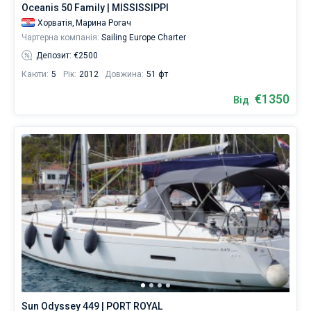
Oceanis 50 Family | MISSISSIPPI
Хорватія,
Марина Рогач
Чартерна компанія:
Sailing Europe Charter
Депозит: €2500
Каюти:
5
Рік:
2012
Довжина:
51 фт
€1350
Від
Sun Odyssey 449 | PORT ROYAL