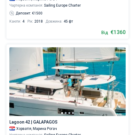
Чартерна компанія:
Sailing Europe Charter
Депозит: €1500
Каюти:
4
Рік:
2018
Довжина:
45 фт
€1360
Від
Lagoon 42 | GALAPAGOS
Хорватія,
Марина Рогач