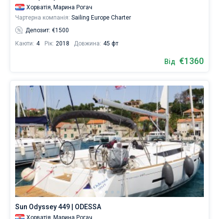
Хорватія,
Марина Рогач
Чартерна компанія:
Sailing Europe Charter
Депозит: €1500
Каюти:
4
Рік:
2018
Довжина:
45 фт
€1360
Від
Sun Odyssey 449 | ODESSA
Хорватія,
Марина Рогач