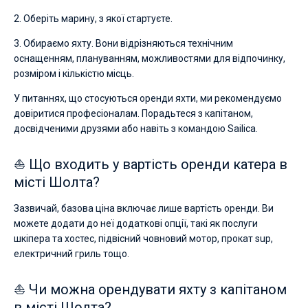
2. Оберіть марину, з якої стартуєте.
3. Обираємо яхту. Вони відрізняються технічним
оснащенням, плануванням, можливостями для відпочинку,
розміром і кількістю місць.
У питаннях, що стосуються оренди яхти, ми рекомендуємо
довіритися професіоналам. Порадьтеся з капітаном,
досвідченими друзями або навіть з командою Sailica.
⛵ Що входить у вартість оренди катера в
місті Шолта?
Зазвичай, базова ціна включає лише вартість оренди. Ви
можете додати до неї додаткові опції, такі як послуги
шкіпера та хостес, підвісний човновий мотор, прокат sup,
електричний гриль тощо.
⛵ Чи можна орендувати яхту з капітаном
в місті Шолта?