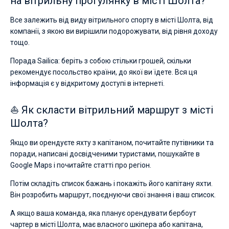
на вітрильну прогулянку в місті Шолта?
Все залежить від виду вітрильного спорту в місті Шолта, від
компанії, з якою ви вирішили подорожувати, від рівня доходу
тощо.
Порада Sailica: беріть з собою стільки грошей, скільки
рекомендує посольство країни, до якої ви їдете. Вся ця
інформація є у відкритому доступі в інтернеті.
⛵ Як скласти вітрильний маршрут з місті
Шолта?
Якщо ви орендуєте яхту з капітаном, почитайте путівники та
поради, написані досвідченими туристами, пошукайте в
Google Maps і почитайте статті про регіон.
Потім складіть список бажань і покажіть його капітану яхти.
Він розробить маршрут, поєднуючи свої знання і ваш список.
А якщо ваша команда, яка планує орендувати бербоут
чартер в місті Шолта, має власного шкіпера або капітана,