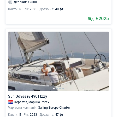
Депозит: €2500
Каюти:
5
Рік:
2021
Довжина:
48 фт
€2025
Від
Sun Odyssey 490 | Izzy
Хорватія,
Марина Рогач
Чартерна компанія:
Sailing Europe Charter
Каюти:
5
Рік:
2023
Довжина:
47 фт