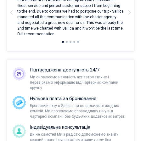
a Beneteau 45 in Athens for our trip around Peloponnes.
rent
ve.
Great service and perfect customer support from beginning
with
t
to the end. Due to corona we had to postpone our trip - Sailica
my 
managed all the communication with the charter agency
com
and negotiated a great new deal for us. This was already the
rece
2nd time we charted with Sailica and it won't be the last time.
mari
Full recommendation
over
Підтверджена доступність 24/7
Ми оновлюємо наявність яхт автоматично і
перевіряємо інформацію від чартерних компаній
вручну
Нульова плата за бронювання
Бронюючи яхту в Sailica, ви не сплачуєте жодних
комісій. Ми пропонуємо справедливу ціну від
чартерної компанії без будь-яких додаткових витрат.
Індивідуальна консультація
Ви не самотні! Ми з радістю допоможемо знайти
кращий човен і супроводимо вашу угоду без