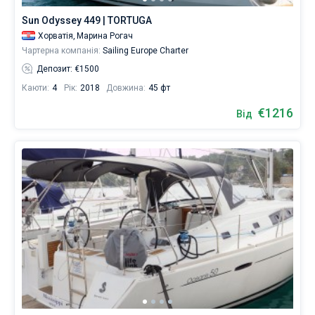
Sun Odyssey 449 | TORTUGA
Хорватія,
Марина Рогач
Чартерна компанія:
Sailing Europe Charter
Депозит: €1500
Каюти:
4
Рік:
2018
Довжина:
45 фт
€1216
Від