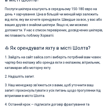
Послуги шкіпера коштують в середньому 150-180 євро на
день + харчування. Ціна в більшій чи меншій мірі залежить
від яхти, яку ви хочете орендувати. Швидше за все, у вас або
ваших друзів є знайомі шкіпери. Якщо ні, ми можемо
допомогти. У нас є список перевірених, досвідчених шкіперів,
які плавають поблизу Хорватії.
⛵ Як орендувати яхту в місті Шолта?
1. Зайдіть на сайт sailica.com і виберіть потрібний вам човен:
чартер без екіпажу або оренда яхти з екіпажем, вітрильник,
катамаран або моторну яхту.
2. Надішліть запит.
3. Наш менеджер зв'яжеться з вами, щоб уточнити ваш
запит і проконсультувати з усіх питань щодо прогулянки під
вітрилами в місто Шолта.
4. Останній крок — підписати договір фрахтування та