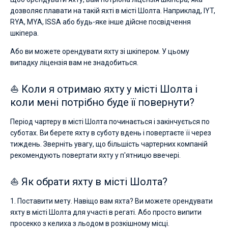
дозволяє плавати на такій яхті в місті Шолта. Наприклад, IYT,
RYA, MYA, ISSA або будь-яке інше дійсне посвідчення
шкіпера.
Або ви можете орендувати яхту зі шкіпером. У цьому
випадку ліцензія вам не знадобиться.
⛵ Коли я отримаю яхту у місті Шолта і
коли мені потрібно буде її повернути?
Період чартеру в місті Шолта починається і закінчується по
суботах. Ви берете яхту в суботу вдень і повертаєте її через
тиждень. Зверніть увагу, що більшість чартерних компаній
рекомендують повертати яхту у п'ятницю ввечері.
⛵ Як обрати яхту в місті Шолта?
1. Поставити мету. Навіщо вам яхта? Ви можете орендувати
яхту в місті Шолта для участі в регаті. Або просто випити
просекко з келиха з льодом в розкішному місці.