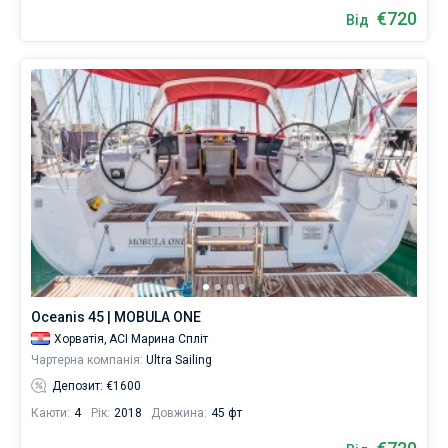
€720
Від
Oceanis 45 | MOBULA ONE
Хорватія,
ACI Марина Спліт
Чартерна компанія:
Ultra Sailing
Депозит: €1600
Каюти:
4
Рік:
2018
Довжина:
45 фт