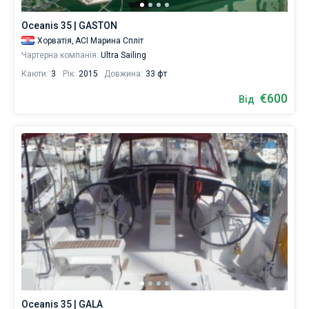
Oceanis 35 | GASTON
Хорватія,
ACI Марина Спліт
Чартерна компанія:
Ultra Sailing
Каюти:
3
Рік:
2015
Довжина:
33 фт
€600
Від
Oceanis 35 | GALA