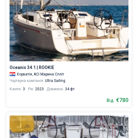
Oceanis 34.1 | ROOKIE
Хорватія,
ACI Марина Спліт
Чартерна компанія:
Ultra Sailing
Каюти:
3
Рік:
2023
Довжина:
34 фт
€780
Від