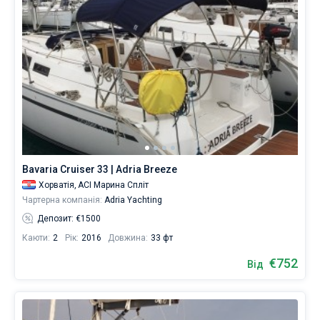
Bavaria Cruiser 33 | Adria Breeze
Хорватія,
ACI Марина Спліт
Чартерна компанія:
Adria Yachting
Депозит: €1500
Каюти:
2
Рік:
2016
Довжина:
33 фт
€752
Від