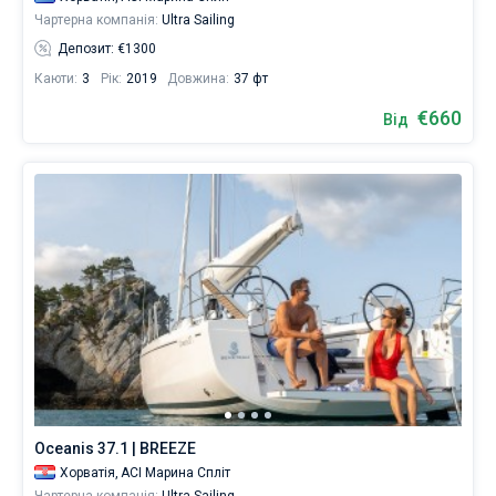
Чартерна компанія:
Ultra Sailing
Депозит: €1300
Каюти:
3
Рік:
2019
Довжина:
37 фт
€660
Від
Oceanis 37.1 | BREEZE
Хорватія,
ACI Марина Спліт