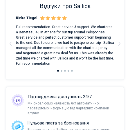
Відгуки про Sailica
Rinke Tiegel
Kyl
Full recommendation. Great service & support. We chartered
I to
a Beneteau 45 in Athens for our trip around Peloponnes.
rent
ve.
Great service and perfect customer support from beginning
with
t
to the end. Due to corona we had to postpone our trip - Sailica
my 
managed all the communication with the charter agency
com
and negotiated a great new deal for us. This was already the
rece
2nd time we charted with Sailica and it won't be the last time.
mari
Full recommendation
over
Підтверджена доступність 24/7
Ми оновлюємо наявність яхт автоматично і
перевіряємо інформацію від чартерних компаній
вручну
Нульова плата за бронювання
Бронюючи яхту в Sailica, ви не сплачуєте жодних