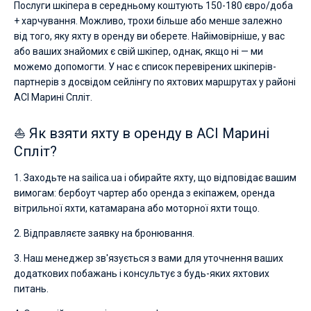
Послуги шкіпера в середньому коштують 150-180 євро/доба
+ харчування. Можливо, трохи більше або менше залежно
від того, яку яхту в оренду ви оберете. Найімовірніше, у вас
або ваших знайомих є свій шкіпер, однак, якщо ні — ми
можемо допомогти. У нас є список перевірених шкіперів-
партнерів з досвідом сейлінгу по яхтових маршрутах у районі
ACI Марині Спліт.
⛵ Як взяти яхту в оренду в ACI Марині
Спліт?
1. Заходьте на sailica.ua і обирайте яхту, що відповідає вашим
вимогам: бербоут чартер або оренда з екіпажем, оренда
вітрильної яхти, катамарана або моторної яхти тощо.
2. Відправляєте заявку на бронювання.
3. Наш менеджер зв'язується з вами для уточнення ваших
додаткових побажань і консультує з будь-яких яхтових
питань.