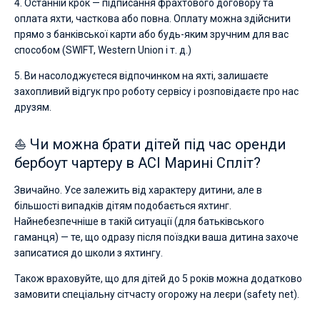
4. Останній крок — підписання фрахтового договору та
оплата яхти, часткова або повна. Оплату можна здійснити
прямо з банківської карти або будь-яким зручним для вас
способом (SWIFT, Western Union і т. д.)
5. Ви насолоджуєтеся відпочинком на яхті, залишаєте
захопливий відгук про роботу сервісу і розповідаєте про нас
друзям.
⛵ Чи можна брати дітей під час оренди
бербоут чартеру в ACI Марині Спліт?
Звичайно. Усе залежить від характеру дитини, але в
більшості випадків дітям подобається яхтинг.
Найнебезпечніше в такій ситуації (для батьківського
гаманця) — те, що одразу після поїздки ваша дитина захоче
записатися до школи з яхтингу.
Також враховуйте, що для дітей до 5 років можна додатково
замовити спеціальну сітчасту огорожу на леєри (safety net).