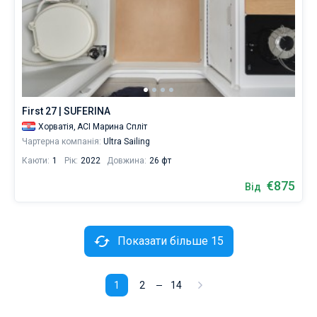
First 27 | SUFERINA
Хорватія,
ACI Марина Спліт
Чартерна компанія:
Ultra Sailing
Каюти:
1
Рік:
2022
Довжина:
26 фт
€875
Від
Показати більше 15
1
2
14