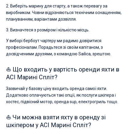
2. Виберіть марину для старту, а також перевагу за
виробником. Човни відрізняються технічним оснащенням,
плануванням, варіантами дозвілля.
3. Визначтеся з розміром і кількістю місць.
У виборі бербоут чартеру ми радимо довіритися
професіоналам. Порадьтеся зі своїм капітаном, з
досвідченими друзями, з командою Sailica, зрештою.
⛵ Що входить у вартість оренди яхти в
ACI Марині Спліт?
Зазвичай у базову ціну входить оренда самої яхти.
Додатково оплачуються такі опції, як послуги шкіпера і
хостес, підвісний мотор, оренда sup, електрогриль тощо.
⛵ Чи можна взяти яхту в оренду зі
шкіпером у ACI Марині Спліт?