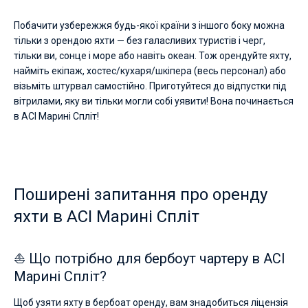
Побачити узбережжя будь-якої країни з іншого боку можна
тільки з орендою яхти — без галасливих туристів і черг,
тільки ви, сонце і море або навіть океан. Тож орендуйте яхту,
найміть екіпаж, хостес/кухаря/шкіпера (весь персонал) або
візьміть штурвал самостійно. Приготуйтеся до відпустки під
вітрилами, яку ви тільки могли собі уявити! Вона починається
в ACI Марині Спліт!
Поширені запитання про оренду
яхти в ACI Марині Спліт
⛵ Що потрібно для бербоут чартеру в ACI
Марині Спліт?
Щоб узяти яхту в бербоат оренду, вам знадобиться ліцензія