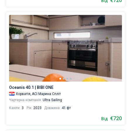
€720
Від
Oceanis 40.1 | BIBI ONE
Хорватія,
ACI Марина Спліт
Чартерна компанія:
Ultra Sailing
Каюти:
3
Рік:
2023
Довжина:
41 фт
€720
Від