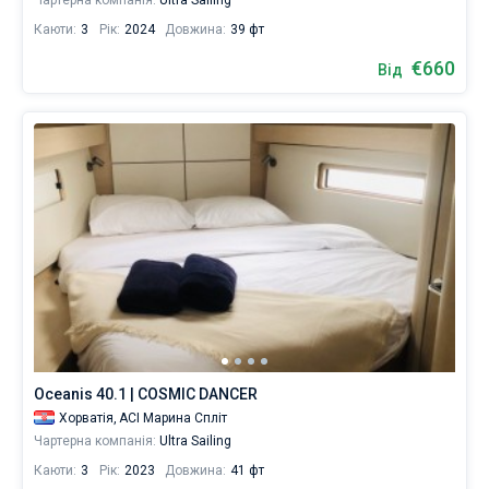
Чартерна компанія:
Ultra Sailing
Каюти:
3
Рік:
2024
Довжина:
39 фт
€660
Від
Oceanis 40.1 | COSMIC DANCER
Хорватія,
ACI Марина Спліт
Чартерна компанія:
Ultra Sailing
Каюти:
3
Рік:
2023
Довжина:
41 фт