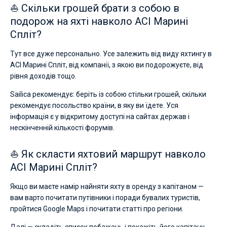
⛵ Скільки грошей брати з собою в
подорож на яхті навколо ACI Марині
Спліт?
Тут все дуже персонально. Усе залежить від виду яхтингу в
ACI Марині Спліт, від компанії, з якою ви подорожуєте, від
рівня доходів тощо.
Sailica рекомендує: беріть із собою стільки грошей, скільки
рекомендує посольство країни, в яку ви їдете. Уся
інформація є у відкритому доступі на сайтах держав і
нескінченній кількості форумів.
⛵ Як скласти яхтовий маршрут навколо
ACI Марині Спліт?
Якщо ви маєте намір найняти яхту в оренду з капітаном —
вам варто почитати путівники і поради бувалих туристів,
пройтися Google Maps і почитати статті про регіони.