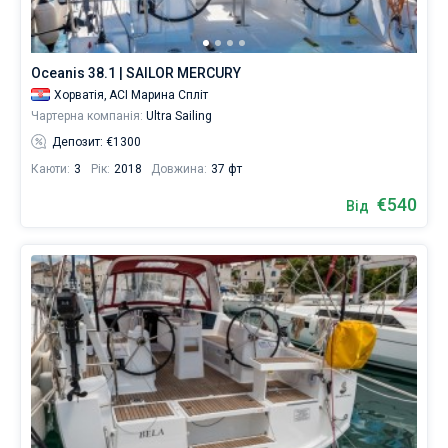
база
даних
Без шкіпера
містить
203
Oceanis 38.1 | SAILOR MERCURY
Зі шкіпером
човнів
Хорватія,
ACI Марина Спліт
від
Чартерна компанія:
Ultra Sailing
472
Показати результати(203)
€
Депозит: €1300
для
Каюти:
3
Рік:
2018
Довжина:
37 фт
вітрильного
відпочинку
€540
Від
та
незабутньої
подорожі.