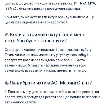
шкіпера, що дозволяє ходити в , наприклад: IYT, RYA, MYA,
ISSA або будь-яке валідне посвідчення шкіпера.
Крім того, ви можете взяти яхту в оренду зі шкіпером — у
цьому разі ліцензія вам не знадобиться.
⛵ Коли я отримаю яхту і коли мені
потрібно буде її повернути?
Стандартно чартер починається і закінчується в суботу.
Таким чином, ви приймаєте яхту у суботу після обіду і
повертаєте його через тиждень рано вранці. Варто
зазначити, що більшість чартерних компаній суворо
рекомендують здати яхту назад увечері в п'ятницю.
⛵ Як вибрати яхту в ACI Марині Спліт?
1. Поставте мету, для чого вам потрібна яхта. Наприклад, ви
берете яхту в оренду для регати або щоб попивати просекко
з крижаного келиха.