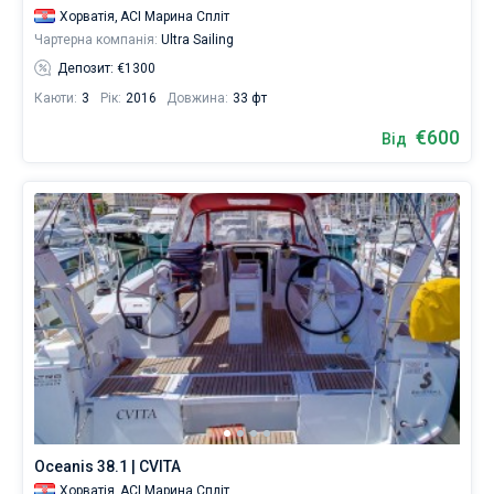
Хорватія,
ACI Марина Спліт
Чартерна компанія:
Ultra Sailing
Депозит: €1300
Каюти:
3
Рік:
2016
Довжина:
33 фт
€600
Від
Oceanis 38.1 | CVITA
Хорватія,
ACI Марина Спліт