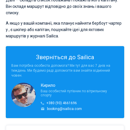
Далі — складіть список побажань і покажіть його капітану.
Він складе маршрут відповідно до своїх знань і вашого
списку.
А якщо у вашій компанії, яка планує найняти бербоут чартер
у , є шкіпер або капітан, пошукайте ідеї для яхтових
маршрутів у журналі Sailica.
Зверніться до Sailica
Вам потрібна особиста допомога? Ми тут для вас 7 днів на
тиждень. Ми будемо раді допомогти вам знайти відмінний
човен.
Кирило
Ваш особистий путівник по вітрильному
спорту
+380 (93) 4661696
booking@sailica.com