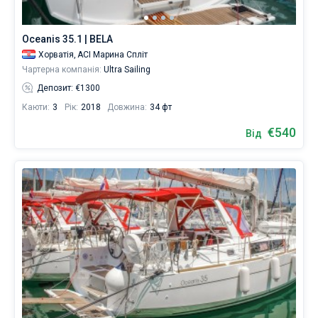
Oceanis 35.1 | BELA
Хорватія,
ACI Марина Спліт
Чартерна компанія:
Ultra Sailing
Депозит: €1300
Каюти:
3
Рік:
2018
Довжина:
34 фт
€540
Від