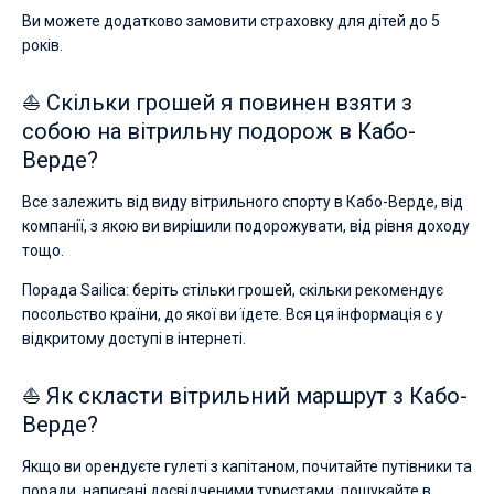
Ви можете додатково замовити страховку для дітей до 5
років.
⛵ Скільки грошей я повинен взяти з
собою на вітрильну подорож в Кабо-
Верде?
Все залежить від виду вітрильного спорту в Кабо-Верде, від
компанії, з якою ви вирішили подорожувати, від рівня доходу
тощо.
Порада Sailica: беріть стільки грошей, скільки рекомендує
посольство країни, до якої ви їдете. Вся ця інформація є у
відкритому доступі в інтернеті.
⛵ Як скласти вітрильний маршрут з Кабо-
Верде?
Якщо ви орендуєте гулеті з капітаном, почитайте путівники та
поради, написані досвідченими туристами, пошукайте в