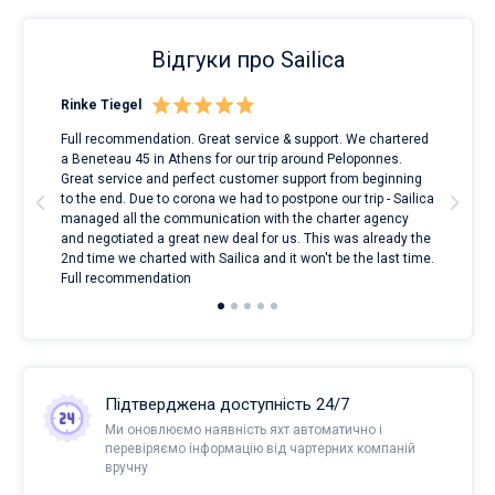
Відгуки про Sailica
Rinke Tiegel
Kyl
Full recommendation. Great service & support. We chartered
I to
a Beneteau 45 in Athens for our trip around Peloponnes.
rent
ve.
Great service and perfect customer support from beginning
with
t
to the end. Due to corona we had to postpone our trip - Sailica
my 
managed all the communication with the charter agency
com
and negotiated a great new deal for us. This was already the
rece
2nd time we charted with Sailica and it won't be the last time.
mari
Full recommendation
over
Підтверджена доступність 24/7
Ми оновлюємо наявність яхт автоматично і
перевіряємо інформацію від чартерних компаній
вручну