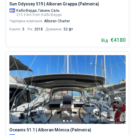
Sun Odyssey 519 | Alboran Grappa (Palmeira)
Поруч
Кабо-Верде,
Гавань Саль
Палмейра
215.3 km from Кабо-Верде
.
Чартерна компанія:
Alboran Charter
Каюти:
5
Рік:
2018
Довжина:
52 фт
€4180
Від
Oceanis 51.1 | Alboran Mónica (Palmeira)