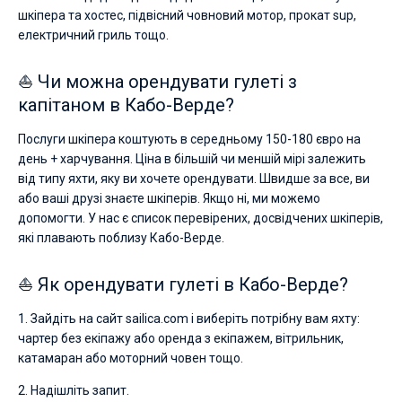
шкіпера та хостес, підвісний човновий мотор, прокат sup,
електричний гриль тощо.
⛵ Чи можна орендувати гулеті з
капітаном в Кабо-Верде?
Послуги шкіпера коштують в середньому 150-180 євро на
день + харчування. Ціна в більшій чи меншій мірі залежить
від типу яхти, яку ви хочете орендувати. Швидше за все, ви
або ваші друзі знаєте шкіперів. Якщо ні, ми можемо
допомогти. У нас є список перевірених, досвідчених шкіперів,
які плавають поблизу Кабо-Верде.
⛵ Як орендувати гулеті в Кабо-Верде?
1. Зайдіть на сайт sailica.com і виберіть потрібну вам яхту:
чартер без екіпажу або оренда з екіпажем, вітрильник,
катамаран або моторний човен тощо.
2. Надішліть запит.