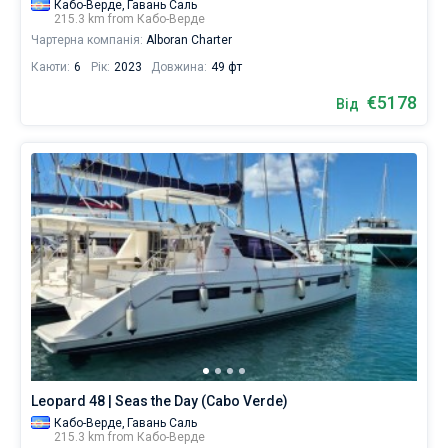
Кабо-Верде,
Гавань Саль
215.3 km from Кабо-Верде
Чартерна компанія:
Alboran Charter
Каюти:
6
Рік:
2023
Довжина:
49 фт
€5178
Від
Leopard 48 | Seas the Day (Cabo Verde)
Кабо-Верде,
Гавань Саль
215.3 km from Кабо-Верде