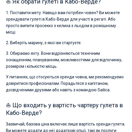
⛵ Як обрати гулеті в Кабо-Верде?
1. Поставити мету. Навіщо вам потрібен човен? Ви можете
орендувати гулеті в Кабо-Верде для участі в регаті. Або
просто випити просекко з келиха з льодом в розкішному
місці.
2. Виберіть марину, з якої ви стартуєте.
3. Обираємо яхту. Вони відрізняються технічним
оснащенням, плануванням, можливостями для відпочинку,
розміром і кількістю місць.
У питаннях, що стосуються оренди човна, ми рекомендуємо
довіритися професіоналам. Порадьтеся з капітаном,
досвідченими друзями або навіть з командою Sailica.
⛵ Що входить у вартість чартеру гулета в
Кабо-Верде?
Зазвичай, базова ціна включає лише вартість оренди гулета.
Ви можете додати до неї додаткові опції, такі як послуги