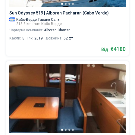
плавання
в
Sun Odyssey 519 | Alboran Pacharan (Cabo Verde)
Без шкіпера
Кабо-
Кабо-Верде,
Гавань Саль
Верде.
Зі шкіпером
215.3 km from Кабо-Верде
Наша
Чартерна компанія:
Alboran Charter
база
даних
Показати результати(0)
Каюти:
5
Рік:
2019
Довжина:
52 фт
гулети
містить
€4180
Від
яхт,
починаючи
від
€
для
вітрильного
відпочинку
та
незабутньої
подорожі.
Вибирайте
для
подорожі
на
Sailica.