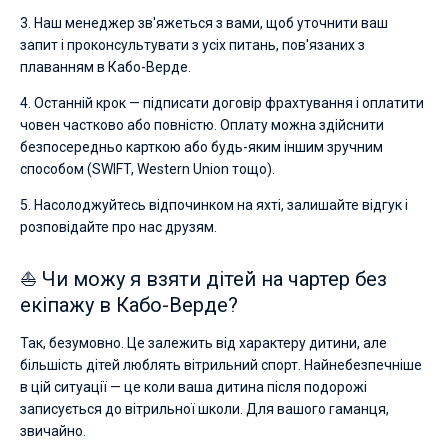
3. Наш менеджер зв'яжеться з вами, щоб уточнити ваш
запит і проконсультувати з усіх питань, пов'язаних з
плаванням в Кабо-Верде.
4. Останній крок — підписати договір фрахтування і оплатити
човен частково або повністю. Оплату можна здійснити
безпосередньо карткою або будь-яким іншим зручним
способом (SWIFT, Western Union тощо).
5. Насолоджуйтесь відпочинком на яхті, залишайте відгук і
розповідайте про нас друзям.
⛵ Чи можу я взяти дітей на чартер без
екіпажу в Кабо-Верде?
Так, безумовно. Це залежить від характеру дитини, але
більшість дітей люблять вітрильний спорт. Найнебезпечніше
в цій ситуації — це коли ваша дитина після подорожі
записується до вітрильної школи. Для вашого гаманця,
звичайно.