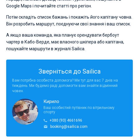
Google Maps і почитайте статті про регіон.
Потім складіть список бажань і покажіть його капітану човна.
Він розробить маршрут, поєднуючи свої знання і ваш список.
А якщо ваша команда, яка планує орендувати бербоут
чартер в Кабо-Верде, має власного шкіпера або капітана,
пошукайте маршрути в журналі Sailica.
Зверніться до Sailica
Вам потрібна особиста допомога? Ми тут для вас 7 днів на
тиждень. Ми будемо раді допомогти вам знайти відмінний
човен.
Кирило
Ваш особистий путівник по вітрильному
спорту
+380 (93) 4661696
booking@sailica.com