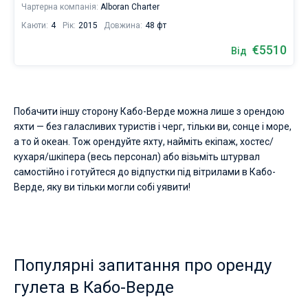
Чартерна компанія:
Alboran Charter
Каюти:
4
Рік:
2015
Довжина:
48 фт
€5510
Від
Побачити іншу сторону Кабо-Верде можна лише з орендою
яхти — без галасливих туристів і черг, тільки ви, сонце і море,
а то й океан. Тож орендуйте яхту, найміть екіпаж, хостес/
кухаря/шкіпера (весь персонал) або візьміть штурвал
самостійно і готуйтеся до відпустки під вітрилами в Кабо-
Верде, яку ви тільки могли собі уявити!
Популярні запитання про оренду
гулета в Кабо-Верде