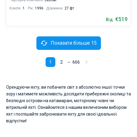
Чартерна компанія:
LeBoat
Каюти:
1
Рік:
1996
Довжина:
27 фт
€519
Від
Показати більше 15
1
2
666
Орендуючи яхту, ви побачите світ з абсолютно іншої точки
зору і матимете можливість дослідити прибережні околиці та
безлюдні острови на катамарані, моторному човні чи
вітрильній яхті. Ознайомтеся з нашим величезним вибором
яхт і поспішайте забронювати яхту для своєї ідеальної
відпустки!