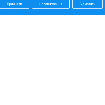
Прийняти
Налаштування
Відхилити
Наш рейтинг
5.0
Платіжні системи
Наші партнери