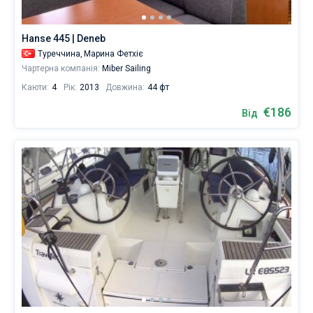
15000
яхт
Без шкіпера
для
Hanse 445 | Deneb
бронювання,
Зі шкіпером
Туреччина,
Марина Фетхіє
вартістю
Чартерна компанія:
Miber Sailing
від
500
Каюти:
4
Рік:
2013
Довжина:
44 фт
Показати результати(10955)
євро
для
€186
Від
відпочинку
під
вітрилами.