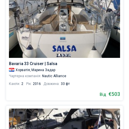
Bavaria 33 Cruiser | Salsa
Хорватія,
Марина Задар
Чартерна компанія:
Nautic Alliance
Каюти:
2
Рік:
2016
Довжина:
33 фт
€503
Від