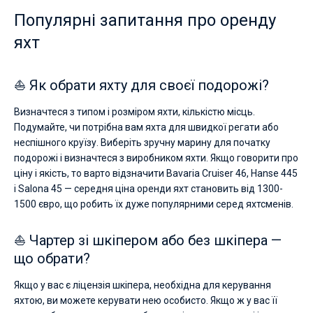
Популярні запитання про оренду
яхт
⛵ Як обрати яхту для своєї подорожі?
Визначтеся з типом і розміром яхти, кількістю місць.
Подумайте, чи потрібна вам яхта для швидкої регати або
неспішного круїзу. Виберіть зручну марину для початку
подорожі і визначтеся з виробником яхти. Якщо говорити про
ціну і якість, то варто відзначити Bavaria Cruiser 46, Hanse 445
і Salona 45 — середня ціна оренди яхт становить від 1300-
1500 євро, що робить їх дуже популярними серед яхтсменів.
⛵ Чартер зі шкіпером або без шкіпера —
що обрати?
Якщо у вас є ліцензія шкіпера, необхідна для керування
яхтою, ви можете керувати нею особисто. Якщо ж у вас її