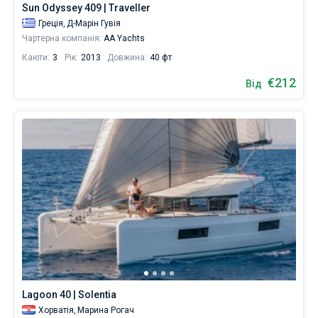
Sun Odyssey 409 | Traveller
Греція,
Д-Марін Гувія
Чартерна компанія:
AA Yachts
Каюти:
3
Рік:
2013
Довжина:
40 фт
€212
Від
Lagoon 40 | Solentia
Хорватія,
Марина Рогач