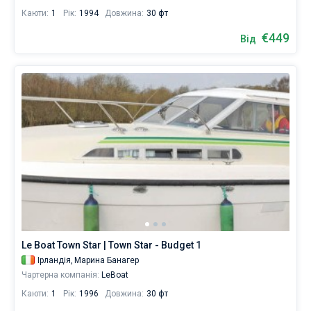
Каюти:
1
Рік:
1994
Довжина:
30 фт
€449
Від
Le Boat Town Star | Town Star - Budget 1
Ірландія,
Марина Банагер
Чартерна компанія:
LeBoat
Каюти:
1
Рік:
1996
Довжина:
30 фт