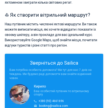
яхтсменом і виграти кілька світових регат.
⛵ Як створити вітрильний маршрут?
Наш путівник містить численні яхтові маршрути. Ви також
можете виписати місця, які хочете відвідати і показати їх
своєму шкіперу, а він прокладе для вас ідеальний курс.
Використовуйте Google Maps, щоб знайти місця, почитати
відгуки туристів і різні статті про регіон.
Зверніться до Sailica
Вам потрібна особиста допомога? Ми тут для вас 7 днів на
тиждень. Ми будемо раді допомогти вам знайти відмінний
човен.
Кирило
Ваш особистий путівник по вітрильному
спорту
+380 (93) 4661696
booking@sailica.com