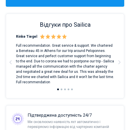
Відгуки про Sailica
Rinke Tiegel
Kyl
Full recommendation. Great service & support. We chartered
I to
a Beneteau 45 in Athens for our trip around Peloponnes.
rent
ve.
Great service and perfect customer support from beginning
with
t
to the end. Due to corona we had to postpone our trip - Sailica
my 
managed all the communication with the charter agency
com
and negotiated a great new deal for us. This was already the
rece
2nd time we charted with Sailica and it won't be the last time.
mari
Full recommendation
over
Підтверджена доступність 24/7
Ми оновлюємо наявність яхт автоматично і
перевіряємо інформацію від чартерних компаній