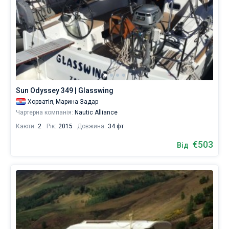
Sun Odyssey 349 | Glasswing
Хорватія,
Марина Задар
Чартерна компанія:
Nautic Alliance
Каюти:
2
Рік:
2015
Довжина:
34 фт
€503
Від