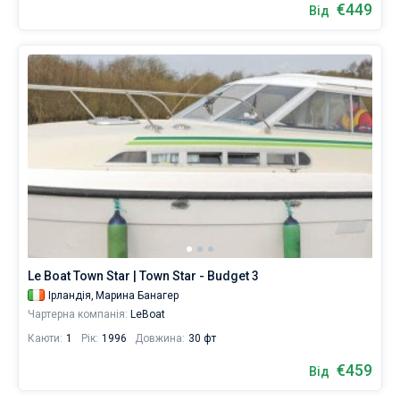
€449
Від
Le Boat Town Star | Town Star - Budget 3
Ірландія,
Марина Банагер
Чартерна компанія:
LeBoat
Каюти:
1
Рік:
1996
Довжина:
30 фт
€459
Від