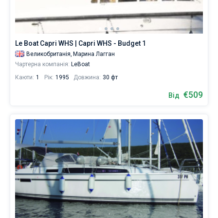
Le Boat Capri WHS | Capri WHS - Budget 1
Великобританія,
Марина Лагган
Чартерна компанія:
LeBoat
Каюти:
1
Рік:
1995
Довжина:
30 фт
€509
Від