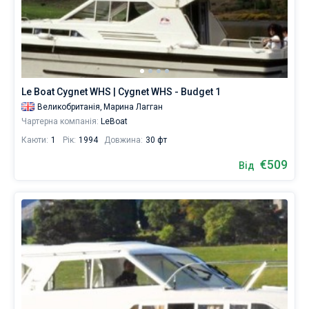
Le Boat Cygnet WHS | Cygnet WHS - Budget 1
Великобританія,
Марина Лагган
Чартерна компанія:
LeBoat
Каюти:
1
Рік:
1994
Довжина:
30 фт
€509
Від