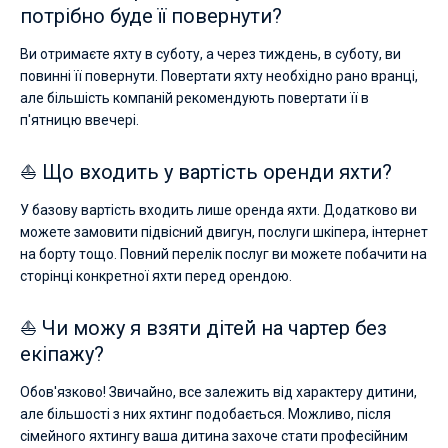
потрібно буде її повернути?
Ви отримаєте яхту в суботу, а через тиждень, в суботу, ви
повинні її повернути. Повертати яхту необхідно рано вранці,
але більшість компаній рекомендують повертати її в
п'ятницю ввечері.
⛵ Що входить у вартість оренди яхти?
У базову вартість входить лише оренда яхти. Додатково ви
можете замовити підвісний двигун, послуги шкіпера, інтернет
на борту тощо. Повний перелік послуг ви можете побачити на
сторінці конкретної яхти перед орендою.
⛵ Чи можу я взяти дітей на чартер без
екіпажу?
Обов'язково! Звичайно, все залежить від характеру дитини,
але більшості з них яхтинг подобається. Можливо, після
сімейного яхтингу ваша дитина захоче стати професійним