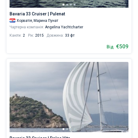
Bavaria 33 Cruiser | Pulenat
Хорватія,
Марина Пунат
Чартерна компанія:
Angelina Yachtcharter
Каюти:
2
Рік:
2015
Довжина:
33 фт
€509
Від