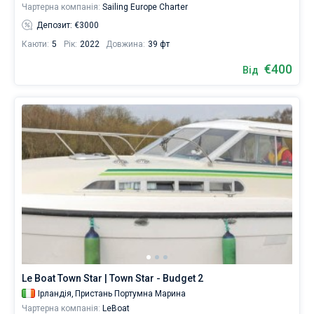
Чартерна компанія:
Sailing Europe Charter
Депозит: €3000
Каюти:
5
Рік:
2022
Довжина:
39 фт
€400
Від
Le Boat Town Star | Town Star - Budget 2
Ірландія,
Пристань Портумна Марина
Чартерна компанія:
LeBoat