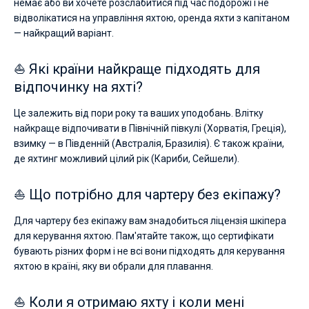
немає або ви хочете розслабитися під час подорожі і не
відволікатися на управління яхтою, оренда яхти з капітаном
— найкращий варіант.
⛵ Які країни найкраще підходять для
відпочинку на яхті?
Це залежить від пори року та ваших уподобань. Влітку
найкраще відпочивати в Північній півкулі (Хорватія, Греція),
взимку — в Південній (Австралія, Бразилія). Є також країни,
де яхтинг можливий цілий рік (Кариби, Сейшели).
⛵ Що потрібно для чартеру без екіпажу?
Для чартеру без екіпажу вам знадобиться ліцензія шкіпера
для керування яхтою. Пам'ятайте також, що сертифікати
бувають різних форм і не всі вони підходять для керування
яхтою в країні, яку ви обрали для плавання.
⛵ Коли я отримаю яхту і коли мені