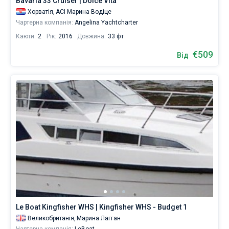
Bavaria 33 Cruiser | Dolce Vita
Хорватія,
ACI Марина Водіце
Чартерна компанія:
Angelina Yachtcharter
Каюти:
2
Рік:
2016
Довжина:
33 фт
€509
Від
Le Boat Kingfisher WHS | Kingfisher WHS - Budget 1
Великобританія,
Марина Лагган