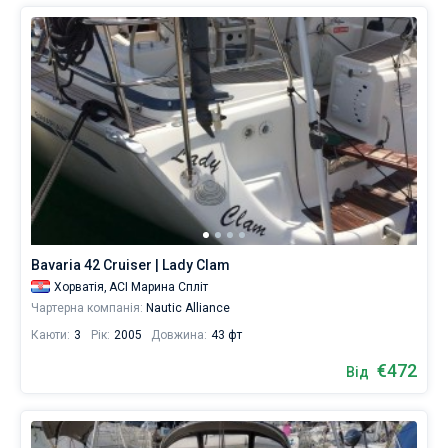
Bavaria 42 Cruiser | Lady Clam
Хорватія,
ACI Марина Спліт
Чартерна компанія:
Nautic Alliance
Каюти:
3
Рік:
2005
Довжина:
43 фт
€472
Від