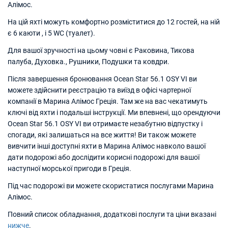
Алімос.
На цій яхті можуть комфортно розміститися до 12 гостей, на ній
є 6 каюти , і 5 WC (туалет).
Для вашої зручності на цьому човні є Раковина, Тикова
палуба, Духовка., Рушники, Подушки та ковдри.
Після завершення бронювання Ocean Star 56.1 OSY VI ви
можете здійснити реєстрацію та виїзд в офісі чартерної
компанії в Марина Алімос Греція. Там же на вас чекатимуть
ключі від яхти і подальші інструкції. Ми впевнені, що орендуючи
Ocean Star 56.1 OSY VI ви отримаєте незабутню відпустку і
спогади, які залишаться на все життя! Ви також можете
вивчити інші доступні яхти в Марина Алімос навколо вашої
дати подорожі або дослідити корисні подорожі для вашої
наступної морської пригоди в Греція.
Під час подорожі ви можете скористатися послугами Марина
Алімос.
Повний список обладнання, додаткові послуги та ціни вказані
нижче
.