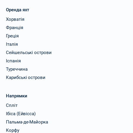
Оренда яхт
Хорватія
Франція
Греція
Італія
Сейшельські острови
Іспанія
Туреччина
Карибські острови
Напрямки
Спліт
Ібіса (Ейвісса)
Пальма-де-Майорка
Корфу