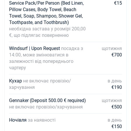
Service Pack/Per Person (Bed Linen,
€15
Pillow Cases, Body Towel, Beach
Towel, Soap, Shampoo, Shower Gel,
Toothpaste, and Toothbrush)
необхідна застава у розмірі 200,00
€, що підлягає поверненню
Windsurf | Upon Request
посадка з
щотижня
14:00, може змінюватися в
€700
залежності від попереднього
чартеру
Кухар
не включає провізію/
в день
харчування
€190
Gennaker (Deposit 500.00 € required)
щотижня
не включає провізію/харчування
€500
Ночівля
за наявності
в день
€150