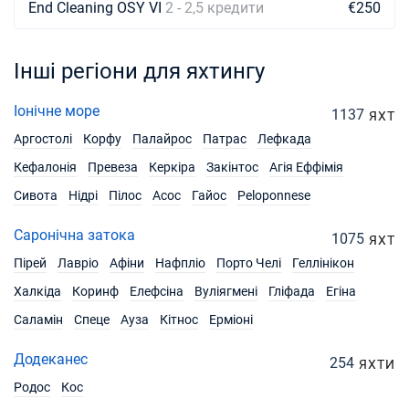
End Cleaning OSY VI
2 - 2,5 кредити
€250
Інші регіони для яхтингу
Іонічне море
1137
ЯХТ
Аргостолі
Корфу
Палайрос
Патрас
Лефкада
Кефалонія
Превеза
Керкіра
Закінтос
Агія Еффімія
Сивота
Нідрі
Пілос
Aсос
Гайос
Peloponnese
Саронічна затока
1075
ЯХТ
Пірей
Лавріо
Афіни
Нафпліо
Порто Челі
Геллінікон
Халкіда
Коринф
Елефсіна
Вуліягмені
Гліфада
Егіна
Саламін
Спеце
Ауза
Кітнос
Ерміоні
Додеканес
254
ЯХТИ
Родос
Кос