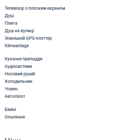
Телевізор з плоским екраном
28/11/2026 - 05/12/2026
€2120
Душ
Забронюйте цю яхту
Плита
05/12/2026 - 12/12/2026
€2120
Душ на вулиці
Забронюйте цю яхту
Зовнішній GPS-плоттер
Klimaanlage
12/12/2026 - 19/12/2026
€2120
Забронюйте цю яхту
Кухонне приладдя
Аудіосистема
19/12/2026 - 26/12/2026
€2120
Носовий рушій
Забронюйте цю яхту
Холодильник.
26/12/2026 - 02/01/2027
€5300
Човен.
Забронюйте цю яхту
Автопілот
Біміні
Опалення