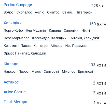
Регіон Споради
228
ЯХТ
Волос
Скопелос
Ачіліо
Скіатос
Самос
Пітагоріон
Халкідіки
160
ЯХТА
Порто-Куфо
Неа Муданія
Кавала
Салоніки
Нікіті
Неос Мармарас
Кассандра, Халкідіки
Ситонія, Халкідіки
Керамоті
Тасос
Каністро
Абдера
Неа Перамос
Ормос Панагіас, Халкідіки
Кіклади
133
ЯХТИ
Наксос
Парос
Мілос
Санторіні
Міконос
Ермуполі
Астакос
2
ЯХТИ
Агіос Состіс
2
ЯХТИ
Пачі, Мегара
1
ЯХТА