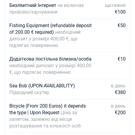
Безлімітний Інтернет
не включає
щотижня
провізію/харчування
€100
Fishing Equipment (refundable deposit
€50
of 200.00 € required)
необхідний
депозит у розмірі 400,00 €, що
підлягає поверненню
Додаткова постільна білизна/особа
€10
необхідний депозит у розмірі 400,00
€, що підлягає поверненню
Sea Bob (UPON AVAILABILITY)
в день
Підводний скутер
€380
Bicycle (From 200 Euros) it depends
в день
the type | Upon Request
Ціна за
€200
запитом, залежно від місця
розташування та кількості осіб