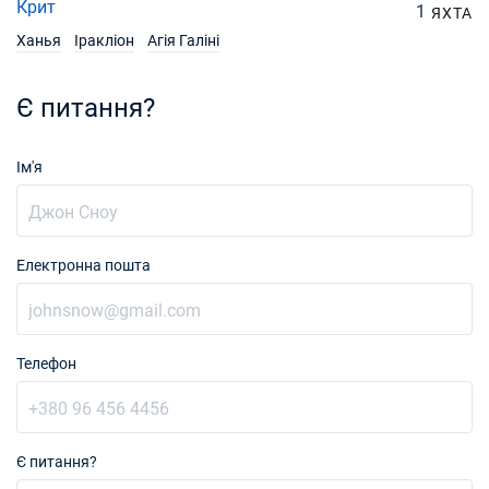
Крит
1
ЯХТА
Ханья
Іракліон
Агія Галіні
Є питання?
Ім'я
Електронна пошта
Телефон
Є питання?