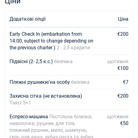
Ціни
Додаткові опції
Ціна
Early Check In (embarkation from
€200
14:00, subject to change depending on
the previous charter )
2 - 2,5 кредити
Підвісні (2- 2,5 к.с.)
безпека
щотижня
€100
Пляжні рушники/на особу
безпека
€7
Захисна сітка (не встановлена)
€200
Таксі 5+1
Еспресо-машина
Постільна білизна,
щотижня
наволочки, рушник для тіла,
€50
пляжний рушник, мило, шампунь,
гель для душу, зубна паста та зубна