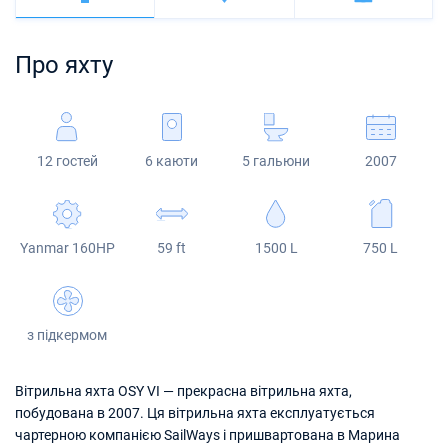
Багами
Корфу
Марина Кастела
Excess
Bali 4.2
Oceanis 46.1
Амальфі
Бодрум
Мартініка
Про яхту
Регіон Мугла
ACI Марина Дубровник
Lagoon
Bali 4.6
Oceanis 51.1
Сент-Люсія
Марина Веруда
Bali
Bali 5.4
Jeanneau 54
12 гостей
6 каюти
5 гальюни
2007
Fountaine Pajot
Astrea 42
Sun Odyssey 440
Leopard
Excess 11
Sun Odyssey 410
Yanmar 160HP
59 ft
1500 L
750 L
Dufour 46 GL
з підкермом
Вітрильна яхта OSY VI — прекрасна вітрильна яхта,
побудована в 2007. Ця вітрильна яхта експлуатується
чартерною компанією SailWays і пришвартована в Марина